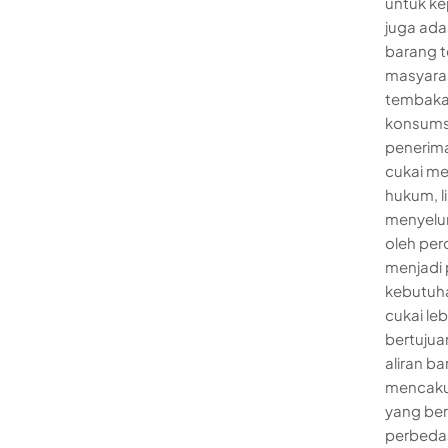
untuk ke
juga ada
barang t
masyarak
tembakau
konsums
penerima
cukai me
hukum, l
menyelur
oleh per
menjadi 
kebutuhan
cukai le
bertujua
aliran b
mencakup
yang ber
perbedaa