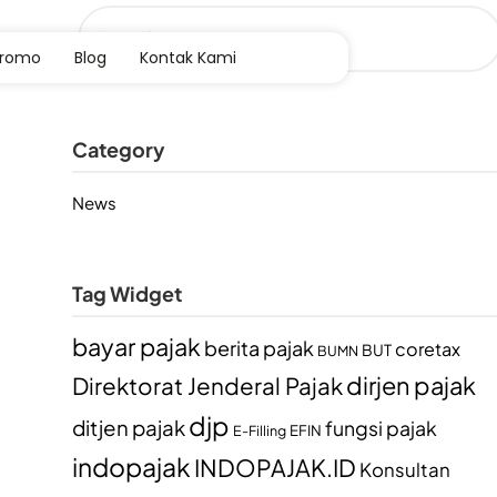
Promo
Blog
Kontak Kami
Category
News
Tag Widget
bayar pajak
berita pajak
coretax
BUT
BUMN
dirjen pajak
Direktorat Jenderal Pajak
djp
ditjen pajak
fungsi pajak
EFIN
E-Filling
indopajak
INDOPAJAK.ID
Konsultan