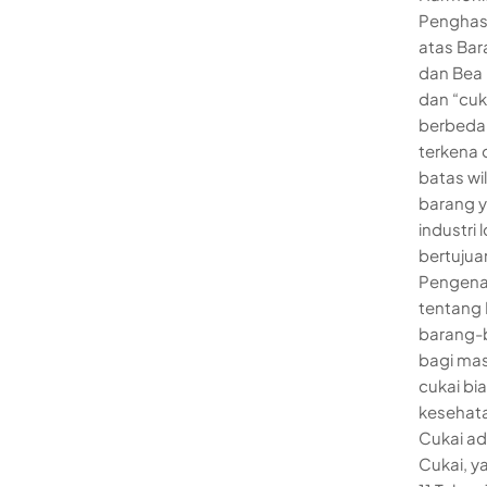
Penghasi
atas Bar
dan Bea M
dan “cuk
berbeda
terkena 
batas wi
barang y
industri
bertujua
Pengenaa
tentang 
barang-b
bagi mas
cukai bi
kesehata
Cukai a
Cukai, 