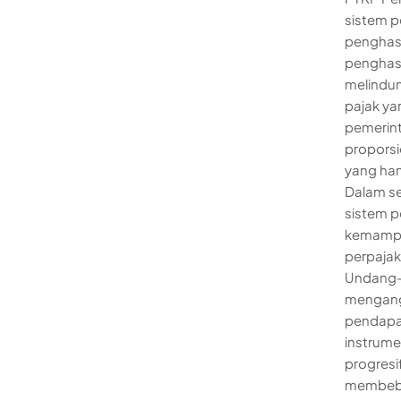
sistem 
penghasil
penghasi
melindun
pajak ya
pemerint
proporsi
yang han
Dalam s
sistem p
kemampua
perpajak
Undang-U
mengang
pendapat
instrume
progresi
membeban