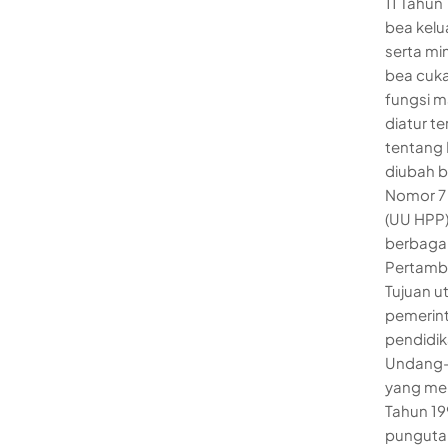
11 Tahun
bea kelu
serta mi
bea cuka
fungsi m
diatur 
tentang 
diubah b
Nomor 7 
(UU HPP
berbagai 
Pertamba
Tujuan u
pemerint
pendidik
Undang-
yang me
Tahun 19
pungutan