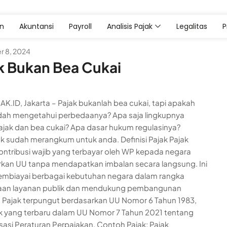
an
Akuntansi
Payroll
Analisis Pajak
Legalitas
 8, 2024
k Bukan Bea Cukai
K.ID, Jakarta – Pajak bukanlah bea cukai, tapi apakah
dah mengetahui perbedaanya? Apa saja lingkupnya
ajak dan bea cukai? Apa dasar hukum regulasinya?
k sudah merangkum untuk anda. Definisi Pajak Pajak
ontribusi wajib yang terbayar oleh WP kepada negara
kan UU tanpa mendapatkan imbalan secara langsung. Ini
embiayai berbagai kebutuhan negara dalam rangka
aan layanan publik dan mendukung pembangunan
. Pajak terpungut berdasarkan UU Nomor 6 Tahun 1983,
 yang terbaru dalam UU Nomor 7 Tahun 2021 tentang
asi Peraturan Perpajakan. Contoh Pajak: Pajak