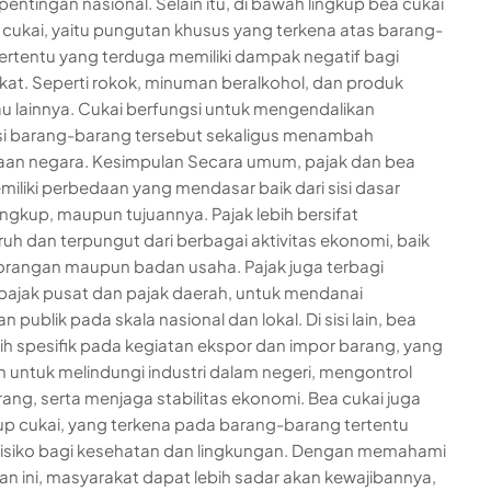
pentingan nasional. Selain itu, di bawah lingkup bea cukai
 cukai, yaitu pungutan khusus yang terkena atas barang-
ertentu yang terduga memiliki dampak negatif bagi
at. Seperti rokok, minuman beralkohol, dan produk
 lainnya. Cukai berfungsi untuk mengendalikan
i barang-barang tersebut sekaligus menambah
an negara. Kesimpulan Secara umum, pajak dan bea
miliki perbedaan yang mendasar baik dari sisi dasar
ingkup, maupun tujuannya. Pajak lebih bersifat
uh dan terpungut dari berbagai aktivitas ekonomi, baik
orangan maupun badan usaha. Pajak juga terbagi
pajak pusat dan pajak daerah, untuk mendanai
 publik pada skala nasional dan lokal. Di sisi lain, bea
bih spesifik pada kegiatan ekspor dan impor barang, yang
n untuk melindungi industri dalam negeri, mengontrol
arang, serta menjaga stabilitas ekonomi. Bea cukai juga
 cukai, yang terkena pada barang-barang tertentu
isiko bagi kesehatan dan lingkungan. Dengan memahami
n ini, masyarakat dapat lebih sadar akan kewajibannya,