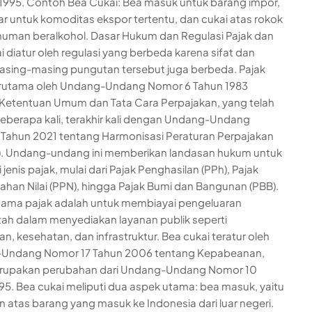
 1995. Contoh Bea Cukai: Bea masuk untuk barang impor,
ar untuk komoditas ekspor tertentu, dan cukai atas rokok
numan beralkohol. Dasar Hukum dan Regulasi Pajak dan
i diatur oleh regulasi yang berbeda karena sifat dan
asing-masing pungutan tersebut juga berbeda. Pajak
terutama oleh Undang-Undang Nomor 6 Tahun 1983
Ketentuan Umum dan Tata Cara Perpajakan, yang telah
eberapa kali, terakhir kali dengan Undang-Undang
Tahun 2021 tentang Harmonisasi Peraturan Perpajakan
). Undang-undang ini memberikan landasan hukum untuk
jenis pajak, mulai dari Pajak Penghasilan (PPh), Pajak
han Nilai (PPN), hingga Pajak Bumi dan Bangunan (PBB).
tama pajak adalah untuk membiayai pengeluaran
ah dalam menyediakan layanan publik seperti
an, kesehatan, dan infrastruktur. Bea cukai teratur oleh
Undang Nomor 17 Tahun 2006 tentang Kepabeanan,
rupakan perubahan dari Undang-Undang Nomor 10
95. Bea cukai meliputi dua aspek utama: bea masuk, yaitu
 atas barang yang masuk ke Indonesia dari luar negeri.