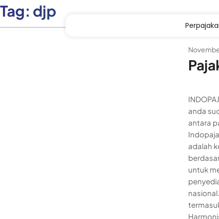
Tag:
djp
Perpajak
November
Paja
INDOPAJA
anda su
antara p
Indopaja
adalah k
berdasar
untuk m
penyedi
nasional
termasuk
Harmonis