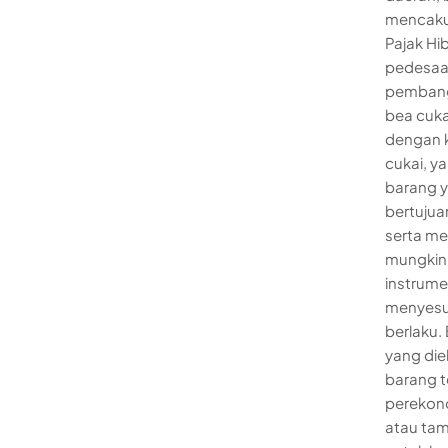
mencakup
Pajak Hi
pedesaan
pembangu
bea cuka
dengan k
cukai, y
barang y
bertujua
serta mel
mungkin 
instrum
menyesua
berlaku.
yang die
barang t
perekono
atau tam