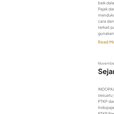
baik da
Pajak da
menduku
cara dan
terkait 
gunakan 
Read M
November
Seja
INDOPAJA
sesuatu 
PTKP dan
Indopaja
PTKP Pen