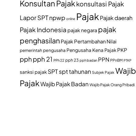
Konsultan Pajak
konsultasi Pajak
Pajak
Lapor SPT
npwp
Pajak daerah
online
pajak
Pajak Indonesia
pajak negara
penghasilan
Pajak Pertambahan Nilai
PKP
Pengusaha Kena Pajak
pemerintah
pengusaha
pph
pph 21
PPN
pph 23
PPh 22
pph badan
PPnBM
PTKP
Wajib
SPT
spt tahunan
sanksi pajak
Subjek Pajak
Pajak
Wajib Pajak Badan
Wajib Pajak Orang Pribadi