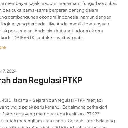
lam membayar pajak maupun memahami fungsi bea cukai.
n bea cukai sama-sama berperan penting dalam
ng pembangunan ekonomi Indonesia, namun dengan
 lingkup yang berbeda. Jika Anda memiliki pertanyaan
pajak perusahaan, Anda bisa hubungi Indopajak dan
kode IDPJKARTKL untuk konsultasi gratis.
ore
 7, 2024
rah dan Regulasi PTKP
K.ID, Jakarta – Sejarah dan regulasi PTKP menjadi
yang wajib pajak perlu ketahui. Bagaimana cerita dari
 faktor apa yang membuat ada klasifikasi PTKP?
k sudah merangkum untuk anda. Sejarah Latar Belakang
ghasilan Tidak Kena Pajak (PTKP) adalah bagian dari