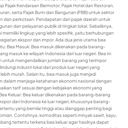
 Pajak Kendaraan Bermotor, Pajak Hotel dan Restoran,
buran, serta Pajak Bumi dan Bangunan (PBB) untuk sektor
 dan perkotaan. Pendapatan dari pajak daerah untuk
nan dan pelayanan publik di tingkat lokal. Sebaliknya,
i memiliki lingkup yang lebih spesifik, yaitu berhubungan
egiatan ekspor dan impor. Ada dua jenis utama bea
aitu: Bea Masuk: Bea masuk dikenakan pada barang-
ang masuk ke wilayah Indonesia dari luar negeri. Bea ini
n untuk mengendalikan jumlah barang yang terimpor
indungi industri lokal dari produk luar negeri yang
lebih murah. Selain itu, bea masuk juga menjadi
en dalam menjaga ketahanan ekonomi nasional dengan
ikan tarif sesuai dengan kebijakan ekonomi yang
 Bea Keluar: Bea keluar dikenakan pada barang-barang
kspor dari Indonesia ke luar negeri, khususnya barang-
ertentu yang bernilai tinggi atau dianggap penting bagi
mian. Contohnya, komoditas seperti minyak sawit, kayu,
bang tertentu terkena bea keluar agar hasilnya dapat