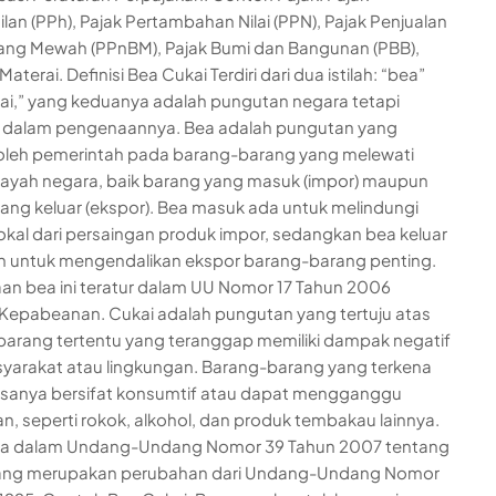
lan (PPh), Pajak Pertambahan Nilai (PPN), Pajak Penjualan
ang Mewah (PPnBM), Pajak Bumi dan Bangunan (PBB),
aterai. Definisi Bea Cukai Terdiri dari dua istilah: “bea”
ai,” yang keduanya adalah pungutan negara tetapi
 dalam pengenaannya. Bea adalah pungutan yang
oleh pemerintah pada barang-barang yang melewati
layah negara, baik barang yang masuk (impor) maupun
ang keluar (ekspor). Bea masuk ada untuk melindungi
 lokal dari persaingan produk impor, sedangkan bea keluar
n untuk mengendalikan ekspor barang-barang penting.
n bea ini teratur dalam UU Nomor 17 Tahun 2006
Kepabeanan. Cukai adalah pungutan yang tertuju atas
arang tertentu yang teranggap memiliki dampak negatif
yarakat atau lingkungan. Barang-barang yang terkena
asanya bersifat konsumtif atau dapat mengganggu
n, seperti rokok, alkohol, dan produk tembakau lainnya.
da dalam Undang-Undang Nomor 39 Tahun 2007 tentang
yang merupakan perubahan dari Undang-Undang Nomor