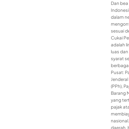
Dan bea 
Indonesi
dalam ne
mengontr
sesuai d
Cukai Pe
adalah l
luas da
syarat s
berbagai
Pusat: P
Jenderal 
(PPh), P
Barang M
yang ter
pajak at
membiay
nasional
daerah, 