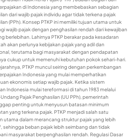
perpajakan di Indonesia yang membebaskan sebagian
an dari wajib pajak individu agar tidak terkena pajak
lan (PPh). Konsep PTKP ini memiliki tujuan utama untuk
gi wajib pajak dengan penghasilan rendah dari kewajiban
ng berlebihan. Lahirnya PTKP berakar pada kesadaran
ah akan perlunya kebijakan pajak yang adil dan
onal, terutama bagi masyarakat dengan pendapatan
ya cukup untuk memenuhi kebutuhan pokok sehari-hari.
ejarahnya, PTKP muncul seiring dengan perkembangan
erpajakan Indonesia yang mulai memperhatikan
n ekonomis setiap wajib pajak. Ketika sistem
an Indonesia mulai tereformasi di tahun 1983 melalui
ndang Pajak Penghasilan (UU PPh), pemerintah
gap penting untuk menyusun batasan minimum
an yang terkena pajak. PTKP menjadi salah satu
n utama dalam merancang struktur pajak yang lebih
f, sehingga beban pajak lebih seimbang dan tidak
i masyarakat berpenghasilan rendah. Regulasi Dasar