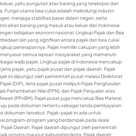
keluar, yaitu pungutan atas barang yang terekspor dari
a. Fungsi utama bea cukai adalah melindungi industri
geri, menjaga stabilitas pasar dalam negeri, serta
ol aliran barang yang masuk atau keluar dari Indonesia
engan kebijakan ekonomi nasional. Lingkup Pajak dan Bea
rbedaan lain yang signifikan antara pajak dan bea cukai
ingkup penerapannya. Pajak memiliki cakupan yang lebih
n menyasar semua lapisan masyarakat yang memenuhi
ebagai wajib pajak. Lingkup pajak di Indonesia mencakup
 jenis pajak, yaitu pajak pusat dan pajak daerah. Pajak
ajak ini dipungut oleh pemerintah pusat melalui Direktorat
Pajak (DJP). Jenis pajak pusat meliputi Pajak Penghasilan
ajak Pertambahan Nilai (PPN), dan Pajak Penjualan atas
ewah (PPnBM). Pajak pusat juga mencakup Bea Materai,
tuju pada dokumen tertentu sebagai tanda pembayaran
as dokumen tersebut. Pajak-pajak ini ada untuk
ai program-program yang berdampak pada skala
. Pajak Daerah: Pajak daerah dipungut oleh pemerintah
baik provinsi maupun kabupaten/kota. Pajak daerah