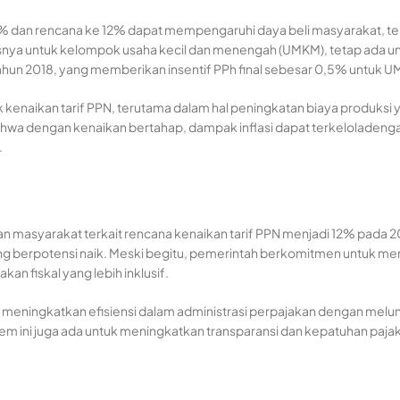
11% dan rencana ke 12% dapat mempengaruhi daya beli masyarakat,
snya untuk kelompok usaha kecil dan menengah (UMKM), tetap ada 
3 Tahun 2018, yang memberikan insentif PPh final sebesar 0,5% untuk 
mpak kenaikan tarif PPN, terutama dalam hal peningkatan biaya produk
ahwa dengan kenaikan bertahap, dampak inflasi dapat terkeloladeng
.
an masyarakat terkait rencana kenaikan tarif PPN menjadi 12% pad
ng berpotensi naik. Meski begitu, pemerintah berkomitmen untuk m
an fiskal yang lebih inklusif.
a meningkatkan efisiensi dalam administrasi perpajakan dengan mel
 ini juga ada untuk meningkatkan transparansi dan kepatuhan paja