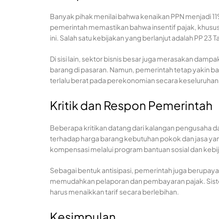
Banyak pihak menilai bahwa kenaikan PPN menjadi 
pemerintah memastikan bahwa insentif pajak, khusu
ini. Salah satu kebijakan yang berlanjut adalah PP 2
Di sisi lain, sektor bisnis besar juga merasakan da
barang di pasaran. Namun, pemerintah tetap yakin b
terlalu berat pada perekonomian secara keseluruhan
Kritik dan Respon Pemerintah
Beberapa kritikan datang dari kalangan pengusaha d
terhadap harga barang kebutuhan pokok dan jasa ya
kompensasi melalui program bantuan sosial dan kebijak
Sebagai bentuk antisipasi, pemerintah juga berupay
memudahkan pelaporan dan pembayaran pajak. Sistem
harus menaikkan tarif secara berlebihan.
Kesimpulan