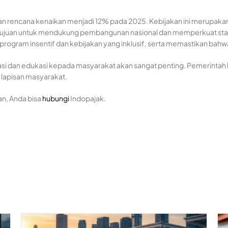
an rencana kenaikan menjadi 12% pada 2025. Kebijakan ini merupakan 
bertujuan untuk mendukung pembangunan nasional dan memperkuat stab
program insentif dan kebijakan yang inklusif, serta memastikan ba
i dan edukasi kepada masyarakat akan sangat penting. Pemerintah 
 lapisan masyarakat.
an, Anda bisa
hubungi
Indopajak.