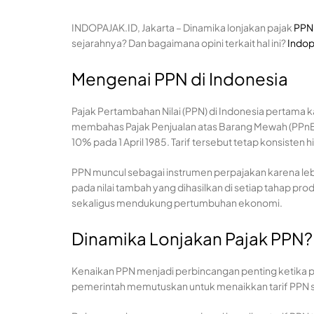
INDOPAJAK.ID, Jakarta – Dinamika lonjakan pajak
PPN
sejarahnya? Dan bagaimana opini terkait hal ini?
Indop
Mengenai PPN di Indonesia
Pajak Pertambahan Nilai (PPN) di Indonesia pertama k
membahas Pajak Penjualan atas Barang Mewah (PPnBM)
10% pada 1 April 1985. Tarif tersebut tetap konsisten 
PPN muncul sebagai instrumen perpajakan karena leb
pada nilai tambah yang dihasilkan di setiap tahap pro
sekaligus mendukung pertumbuhan ekonomi.
Dinamika Lonjakan Pajak PPN?
Kenaikan PPN menjadi perbincangan penting ketika 
pemerintah memutuskan untuk menaikkan tarif PPN sec