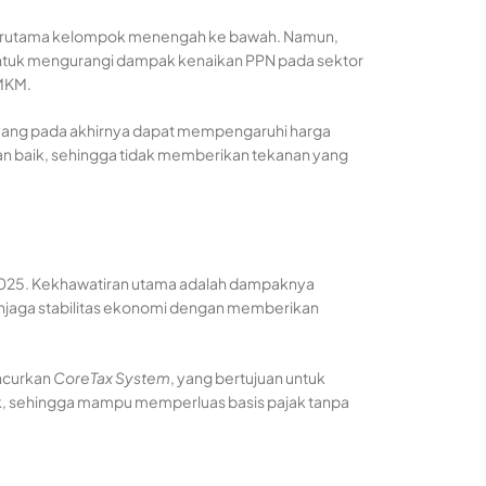
 terutama kelompok menengah ke bawah. Namun,
untuk mengurangi dampak kenaikan PPN pada sektor
UMKM.
si yang pada akhirnya dapat mempengaruhi harga
an baik, sehingga tidak memberikan tekanan yang
a 2025. Kekhawatiran utama adalah dampaknya
enjaga stabilitas ekonomi dengan memberikan
uncurkan
CoreTax
System
, yang bertujuan untuk
k, sehingga mampu memperluas basis pajak tanpa