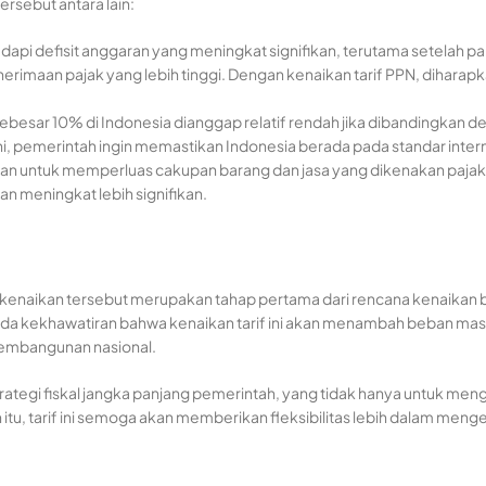
rsebut antara lain:
dapi defisit anggaran yang meningkat signifikan, terutama setela
imaan pajak yang lebih tinggi. Dengan kenaikan tarif PPN, diharap
 sebesar 10% di Indonesia dianggap relatif rendah jika dibandingkan 
ni, pemerintah ingin memastikan Indonesia berada pada standar interna
juan untuk memperluas cakupan barang dan jasa yang dikenakan pajak
n meningkat lebih signifikan.
dan kenaikan tersebut merupakan tahap pertama dari rencana kenaikan
ada kekhawatiran bahwa kenaikan tarif ini akan menambah beban ma
embangunan nasional.
trategi fiskal jangka panjang pemerintah, yang tidak hanya untuk me
tu, tarif ini semoga akan memberikan fleksibilitas lebih dalam meng