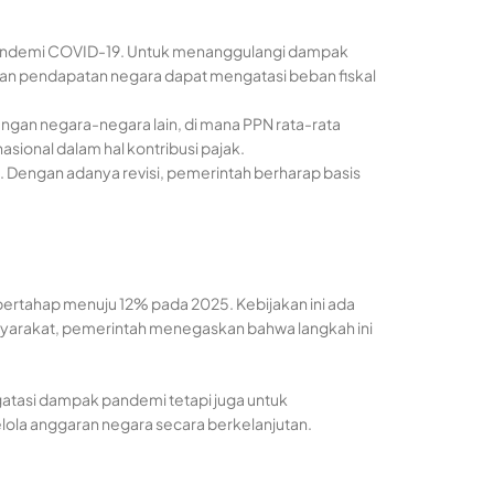
h pandemi COVID-19. Untuk menanggulangi dampak
kan pendapatan negara dapat mengatasi beban fiskal
dengan negara-negara lain, di mana PPN rata-rata
sional dalam hal kontribusi pajak.
. Dengan adanya revisi, pemerintah berharap basis
 bertahap menuju 12% pada 2025. Kebijakan ini ada
syarakat, pemerintah menegaskan bahwa langkah ini
ngatasi dampak pandemi tetapi juga untuk
elola anggaran negara secara berkelanjutan.