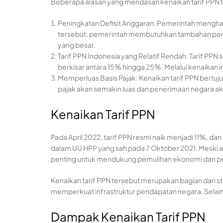
Beberapa alasan yang mendasari kenaikan tarif PPN te
Peningkatan Defisit Anggaran: Pemerintah mengha
tersebut, pemerintah membutuhkan tambahan pener
yang besar.
Tarif PPN Indonesia yang Relatif Rendah: Tarif PPN
berkisar antara 15% hingga 25%. Melalui kenaikan i
Memperluas Basis Pajak: Kenaikan tarif PPN bertu
pajak akan semakin luas dan penerimaan negara aka
Kenaikan Tarif PPN
Pada April 2022, tarif PPN resmi naik menjadi 11%, 
dalam UU HPP yang sah pada 7 Oktober 2021. Meski 
penting untuk mendukung pemulihan ekonomi dan p
Kenaikan tarif PPN tersebut merupakan bagian dari s
memperkuat infrastruktur pendapatan negara. Selain i
Dampak Kenaikan Tarif PPN