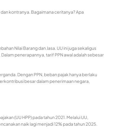
o dan kontranya. Bagaimana ceritanya? Apa
ahan Nilai Barang dan Jasa. UU ini juga sekaligus
 Dalam penerapannya, tarif PPN awal adalah sebesar
berganda. Dengan PPN, beban pajak hanya berlaku
N berkontribusi besar dalam penerimaan negara,
akan (UU HPP) pada tahun 2021. Melalui UU,
encanakan naik lagi menjadi 12% pada tahun 2025.