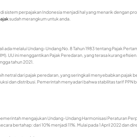
di sistem perpajakan Indonesia menjadi hal yang menarik dengan pr
ajak
sudah merangkum untuk anda.
ali ada melalui Undang-Undang No. 8 Tahun 1983 tentang Pajak Pertamb
. UU ini menggantikan Pajak Peredaran, yang terasa kurang efisien.
hingga tahun 2021.
ih netral dari pajak peredaran, yang seringkali menyebabkan pajak 
duksi dan distribusi. Pemerintah menyadari bahwa stabilitas tarif PP
pemerintah mengajukan Undang-Undang Harmonisasi Peraturan Perpaj
ara bertahap: dari 10% menjadi 11%. Mulai pada 1 April 2022 dan dir