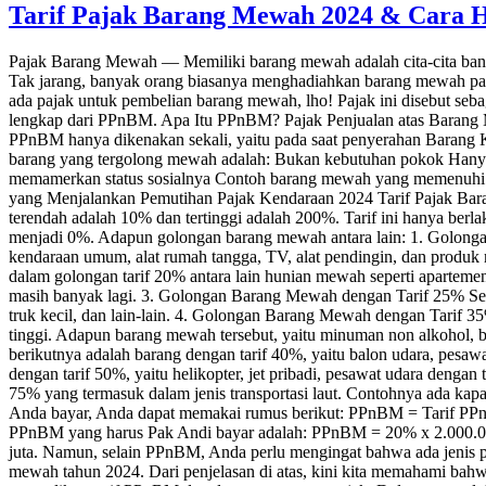
Tarif Pajak Barang Mewah 2024 & Cara 
Pajak Barang Mewah — Memiliki barang mewah adalah cita-cita ba
Tak jarang, banyak orang biasanya menghadiahkan barang mewah pada
ada pajak untuk pembelian barang mewah, lho! Pajak ini disebut se
lengkap dari PPnBM. Apa Itu PPnBM? Pajak Penjualan atas Barang M
PPnBM hanya dikenakan sekali, yaitu pada saat penyerahan Barang
barang yang tergolong mewah adalah: Bukan kebutuhan pokok Hanya di
memamerkan status sosialnya Contoh barang mewah yang memenuhi krit
yang Menjalankan Pemutihan Pajak Kendaraan 2024 Tarif Pajak Bar
terendah adalah 10% dan tertinggi adalah 200%. Tarif ini hanya ber
menjadi 0%. Adapun golongan barang mewah antara lain: 1. Golonga
kendaraan umum, alat rumah tangga, TV, alat pendingin, dan produk
dalam golongan tarif 20% antara lain hunian mewah seperti apartemen, 
masih banyak lagi. 3. Golongan Barang Mewah dengan Tarif 25% Selan
truk kecil, dan lain-lain. 4. Golongan Barang Mewah dengan Tarif 3
tinggi. Adapun barang mewah tersebut, yaitu minuman non alkohol, b
berikutnya adalah barang dengan tarif 40%, yaitu balon udara, pesaw
dengan tarif 50%, yaitu helikopter, jet pribadi, pesawat udara denga
75% yang termasuk dalam jenis transportasi laut. Contohnya ada kap
Anda bayar, Anda dapat memakai rumus berikut: PPnBM = Tarif PPn
PPnBM yang harus Pak Andi bayar adalah: PPnBM = 20% x 2.000.00
juta. Namun, selain PPnBM, Anda perlu mengingat bahwa ada jenis pa
mewah tahun 2024. Dari penjelasan di atas, kini kita memahami bah