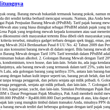
Hitungnya
nyak orang. Barang mewah bukanlah termasuk barang pokok, namun m
 diri sendiri ketika berhasil mencapai sesuatu. Namun, jika Anda h
bagai Pajak Penjualan Barang Mewah (PPnBM). Tarif pajak barang mewa
ewah atau yang biasa disingkat sebagai PPnBM adalah pajak yang tim
 Kena Pajak yang tergolong mewah kepada konsumen atau saat menerim
konsumsi oleh masyarakat tertentu Bisa dibeli oleh masyarakat yang 
eria tersebut, misalnya gadget terbaru dengan spek tinggi, emas, per
ang Mewah 2024 Berdasarkan Pasal 8 UU No. 42 Tahun 2009 dan Pera
laku atas konsumsi barang mewah di dalam negeri. Bila barang mewah d
n Barang Mewah dengan Tarif 10% Tarif terendah dalam PPnBM adalah
 minuman bukan alkohol. 2. Golongan Barang Mewah dengan Tarif 20% 
kondominium, town house, dan lain-lain. Selain itu, ada juga kendaraan 
jutnya, ada barang mewah yang termasuk dalam tarif 25%, yaitu kenda
5% Lalu, ada golongan barang yang tarifnya 35%, antara lain barang-ba
arang dengan bahan kulit impor seperti tas, barang pecah belah, dan
at tanpa tenaga penggerak, dan peluru senjata api milik pribadi. 6. 
n tenaga penggerak, senjata api milik pribadi, dan lain-lain. 7. Golong
al feri, kapal pesiar, yacht, dan lain-lain. Simulasi Perhitungan Paj
BM x Dasar Pengenaan Pajak Misalnya, Pak Andi membeli mobil mewa
0.000 PPnBM = Rp400.000.000 Dari perhitungan di atas, kita dapa
jak lain yang mungkin timbul dalam transaksi Anda, misalnya PPN dan 
wa barang mewah terdiri dari beberapa golongan dengan tarif pajak ya