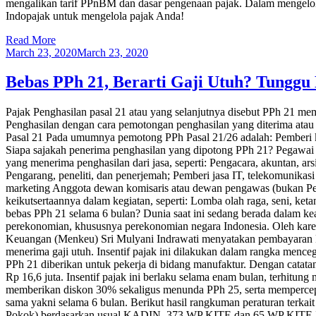
mengalikan tarif PPnBM dan dasar pengenaan pajak. Dalam mengelola
Indopajak untuk mengelola pajak Anda!
Read More
March 23, 2020
March 23, 2020
Bebas PPh 21, Berarti Gaji Utuh? Tunggu
Pajak Penghasilan pasal 21 atau yang selanjutnya disebut PPh 21 mem
Penghasilan dengan cara pemotongan penghasilan yang diterima atau
Pasal 21 Pada umumnya pemotong PPh Pasal 21/26 adalah: Pemberi 
Siapa sajakah penerima penghasilan yang dipotong PPh 21? Pegawai 
yang menerima penghasilan dari jasa, seperti: Pengacara, akuntan, arsi
Pengarang, peneliti, dan penerjemah; Pemberi jasa IT, telekomunikasi 
marketing Anggota dewan komisaris atau dewan pengawas (bukan Pega
keikutsertaannya dalam kegiatan, seperti: Lomba olah raga, seni, ket
bebas PPh 21 selama 6 bulan? Dunia saat ini sedang berada dalam 
perekonomian, khususnya perekonomian negara Indonesia. Oleh karen
Keuangan (Menkeu) Sri Mulyani Indrawati menyatakan pembayaran PP
menerima gaji utuh. Insentif pajak ini dilakukan dalam rangka menc
PPh 21 diberikan untuk pekerja di bidang manufaktur. Dengan catata
Rp 16,6 juta. Insentif pajak ini berlaku selama enam bulan, terhitu
memberikan diskon 30% sekaligus menunda PPh 25, serta mempercepa
sama yakni selama 6 bulan. Berikut hasil rangkuman peraturan terkait
Pokok) berdasarkan usual KADIN, 373 WP KITE dan 65 WP KITE IKM