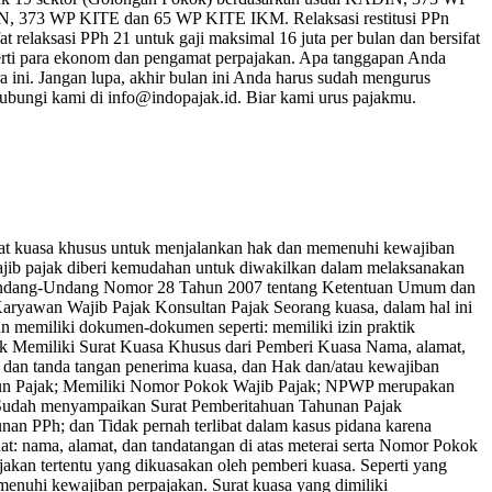
N, 373 WP KITE dan 65 WP KITE IKM. Relaksasi restitusi PPn
laksasi PPh 21 untuk gaji maksimal 16 juta per bulan dan bersifat
 seperti para ekonom dan pengamat perpajakan. Apa tanggapan Anda
a ini. Jangan lupa, akhir bulan ini Anda harus sudah mengurus
hubungi kami di info@indopajak.id. Biar kami urus pajakmu.
at kuasa khusus untuk menjalankan hak dan memenuhi kewajiban
ajib pajak diberi kemudahan untuk diwakilkan dalam melaksanakan
lam Undang-Undang Nomor 28 Tahun 2007 tentang Ketentuan Umum dan
u Karyawan Wajib Pajak Konsultan Pajak Seorang kuasa, dalam hal ini
n memiliki dokumen-dokumen seperti: memiliki izin praktik
ajak Memiliki Surat Kuasa Khusus dari Pemberi Kuasa Nama, alamat,
 dan tanda tangan penerima kuasa, dan Hak dan/atau kewajiban
ahun Pajak; Memiliki Nomor Pokok Wajib Pajak; NPWP merupakan
f Sudah menyampaikan Surat Pemberitahuan Tahunan Pajak
an PPh; dan Tidak pernah terlibat dalam kasus pidana karena
t: nama, alamat, dan tandatangan di atas meterai serta Nomor Pokok
akan tertentu yang dikuasakan oleh pemberi kuasa. Seperti yang
enuhi kewajiban perpajakan. Surat kuasa yang dimiliki