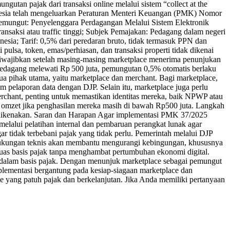
tan pajak dari transaksi online melalui sistem “collect at the
nesia telah mengeluarkan Peraturan Menteri Keuangan (PMK) Nomor
Pemungut: Penyelenggara Perdagangan Melalui Sistem Elektronik
nsaksi atau traffic tinggi; Subjek Pemajakan: Pedagang dalam negeri
sia; Tarif: 0,5% dari peredaran bruto, tidak termasuk PPN dan
pulsa, token, emas/perhiasan, dan transaksi properti tidak dikenai
iwajibkan setelah masing-masing marketplace menerima penunjukan
pedagang melewati Rp 500 juta, pemungutan 0,5% otomatis berlaku
ua pihak utama, yaitu marketplace dan merchant. Bagi marketplace,
m pelaporan data dengan DJP. Selain itu, marketplace juga perlu
merchant, penting untuk memastikan identitas mereka, baik NPWP atau
n omzet jika penghasilan mereka masih di bawah Rp500 juta. Langkah
a dikenakan. Saran dan Harapan Agar implementasi PMK 37/2025
melalui pelatihan internal dan pembaruan perangkat lunak agar
 tidak terbebani pajak yang tidak perlu. Pemerintah melalui DJP
an dukungan teknis akan membantu mengurangi kebingungan, khususnya
luas basis pajak tanpa menghambat pertumbuhan ekonomi digital.
 dalam basis pajak. Dengan menunjuk marketplace sebagai pemungut
plementasi bergantung pada kesiap-siagaan marketplace dan
yang patuh pajak dan berkelanjutan. Jika Anda memiliki pertanyaan