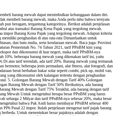
embeli barang mewah dapat menimbulkan kebanggaan dalam diri.
endak membeli barang mewah, maka Anda perlu tahu bahwa ternyata
h pun beragam, tergantung kategorinya. Berikut adalah penjelasan
bul atas transaksi Barang Kena Pajak yang tergolong mewah.
a impor Barang Kena Pajak yang tergolong mewah. Adapun kriteria
memiliki penghasilan di atas rata-rata Dimanfaatkan untuk
hiasan, dan batu mulia, serta kendaraan mewah. Baca juga: Provinsi
turan Pemerintah No. 74 Tahun 2021, tarif PPnBM kini yang
iekspor dan dikonsumsi di luar negeri, maka tarif PPnBM-nya
 10%. beberapa barang mewah yang dikenakan tarif ini, yaitu
Di atas tarif terendah, ada tarif 20%. Barang mewah yang termasuk
bermotor, beberapa jenis permadani, alat fitness, alat fotografi, dan
raan berat berbahan bakar solar seperti combi, pick up, mobil van,
rang yang dikonsumsi oleh kalangan tertentu dengan penghasilan
 kristal. 5. Golongan Barang Mewah dengan Tarif 40% Golongan
Golongan Barang Mewah dengan Tarif 50% Berikutnya, ada barang
an Barang Mewah dengan Tarif 75% Terakhir, ada barang dengan tarif
ak Barang Mewah Untuk mengetahui berapa besar PPnBM yang harus
h seharga 2 Milyar dan tarif PPnBM-nya sebesar 20%, maka besar
t mengetahui bahwa Pak Andi harus membayar PPnBM sebesar 400
PPh Pasal 22 impor. Itulah penjelasan mengenai tarif pajak barang
ng berbeda. Untuk menentukan besar pajaknya adalah dengan