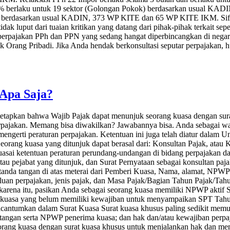
erlaku untuk 19 sektor (Golongan Pokok) berdasarkan usual KADI
) berdasarkan usual KADIN, 373 WP KITE dan 65 WP KITE IKM. Sifat re
tidak luput dari tuaian kritikan yang datang dari pihak-pihak terkait
if perpajakan PPh dan PPN yang sedang hangat diperbincangkan di negar
 Orang Pribadi. Jika Anda hendak berkonsultasi seputar perpajakan, 
Apa Saja?
etapkan bahwa Wajib Pajak dapat menunjuk seorang kuasa dengan sur
erpajakan. Memang bisa diwakilkan? Jawabannya bisa. Anda sebagai w
n mengerti peraturan perpajakan. Ketentuan ini juga telah diatur da
 Seorang kuasa yang ditunjuk dapat berasal dari: Konsultan Pajak, ata
asai ketentuan peraturan perundang-undangan di bidang perpajakan da
 atau pejabat yang ditunjuk, dan Surat Pernyataan sebagai konsultan p
anda tangan di atas meterai dari Pemberi Kuasa, Nama, alamat, NPWP
luan perpajakan, jenis pajak, dan Masa Pajak/Bagian Tahun Pajak/T
h karena itu, pasikan Anda sebagai seorang kuasa memiliki NPWP akti
ng kuasa yang belum memiliki kewajiban untuk menyampaikan SPT Tahun
icantumkan dalam Surat Kuasa Surat kuasa khusus paling sedikit memua
atangan serta NPWP penerima kuasa; dan hak dan/atau kewajiban perpaj
rang kuasa dengan surat kuasa khusus untuk menjalankan hak dan mem