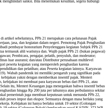
k menghindari sanksi. Bila menemukan kesulitan, segera hubungi
n di artikel sebelumnya, PPh 21 merupakan cara pelunasan Pajak
jaan, jasa, dan kegiatan dalam negeri. Pemotong Pajak Penghasilan
ibadi pembayar honorarium Penyelenggara kegiatan Subjek PPh 21
ua termasuk ahli warisnya dan. Wajib pajak PPh 21 (bukan pegawai)
hragawan; Pembicara, pengajar, pelatih, penyuluh, dan moderator;
nas luar asuransi; dan/atau Distributor perusahaan multilevel
ori peserta kegiatan yang memperoleh penghasilan karena
 pendidikan dan pelatihan; atau Peserta kegiatan lainnya. Karyawan
19). Wabah pandemik ini memiliki pengaruh yang signifikan pada
kebijakan yakni dengan memberikan insentif pajak. Menteri
 kebijakan ini membuat para karyawan bebas dari PPh 21, atau
 Selain itu, Menteri Keuangan juga menegaskan bahwa insentif bebas
nghasilan hingga Rp 200 juta per tahunnya atau perbulannya sekitar
if fiskal pemerintah juga membuat keputusan untuk menunda PPh 22,
udah proses impor dan ekspor. Semuanya dengan masa berlaku yang
pekerja. Kebijakan ini hanya berlaku untuk 19 sektor (Golongan
uk 19 sektor (Golongan Pokok) berdasarkan usual KADIN, 373 WP