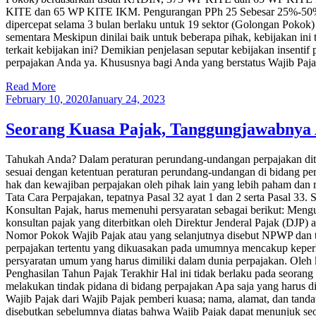
KITE dan 65 WP KITE IKM. Pengurangan PPh 25 Sebesar 25%-50% b
dipercepat selama 3 bulan berlaku untuk 19 sektor (Golongan Pokok
sementara Meskipun dinilai baik untuk beberapa pihak, kebijakan ini 
terkait kebijakan ini? Demikian penjelasan seputar kebijakan insent
perpajakan Anda ya. Khususnya bagi Anda yang berstatus Wajib Pajak
Read More
February 10, 2020
January 24, 2023
Seorang Kuasa Pajak, Tanggungjawabnya 
Tahukah Anda? Dalam peraturan perundang-undangan perpajakan dit
sesuai dengan ketentuan peraturan perundang-undangan di bidang p
hak dan kewajiban perpajakan oleh pihak lain yang lebih paham da
Tata Cara Perpajakan, tepatnya Pasal 32 ayat 1 dan 2 serta Pasal 33.
Konsultan Pajak, harus memenuhi persyaratan sebagai berikut: Mengu
konsultan pajak yang diterbitkan oleh Direktur Jenderal Pajak (DJP)
Nomor Pokok Wajib Pajak atau yang selanjutnya disebut NPWP dan t
perpajakan tertentu yang dikuasakan pada umumnya mencakup keper
persyaratan umum yang harus dimiliki dalam dunia perpajakan. Ole
Penghasilan Tahun Pajak Terakhir Hal ini tidak berlaku pada seora
melakukan tindak pidana di bidang perpajakan Apa saja yang harus d
Wajib Pajak dari Wajib Pajak pemberi kuasa; nama, alamat, dan tand
disebutkan sebelumnya diatas bahwa Wajib Pajak dapat menunjuk seo