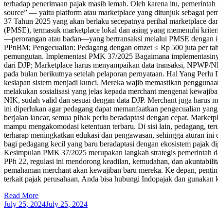
terhadap penerimaan pajak masih lemah. Oleh karena itu, pemerintah
source” — yaitu platform atau marketplace yang ditunjuk sebagai
37 Tahun 2025 yang akan berlaku secepatnya perihal marketplace d
(PMSE), termasuk marketplace lokal dan asing yang memenuhi kriteri
—perorangan atau badan—yang bertransaksi melalui PMSE dengan iden
PPnBM; Pengecualian: Pedagang dengan omzet ≤ Rp 500 juta per tahun (
pemungutan. Implementasi PMK 37/2025 Bagaimana implementasinya: 
dari DJP; Marketplace harus menyampaikan data transaksi, NPWP/NIK
pada bulan berikutnya setelah pelaporan pernyataan. Hal Yang Perlu
kesiapan sistem menjadi kunci. Mereka wajib memastikan penggunaan e
melakukan sosialisasi yang jelas kepada merchant mengenai kewajiban
NIK, sudah valid dan sesuai dengan data DJP. Merchant juga harus m
ini diperlukan agar pedagang dapat memanfaatkan pengecualian yan
berjalan lancar, semua pihak perlu beradaptasi dengan cepat. Market
mampu mengakomodasi ketentuan terbaru. Di sisi lain, pedagang, ter
terharap meningkatkan edukasi dan pengawasan, sehingga aturan ini 
bagi pedagang kecil yang baru beradaptasi dengan ekosistem pajak d
Kesimpulan PMK 37/2025 merupakan langkah strategis pemerintah dal
PPh 22, regulasi ini mendorong keadilan, kemudahan, dan akuntabili
pemahaman merchant akan kewajiban baru mereka. Ke depan, penting 
terkait pajak perusahaan, Anda bisa hubungi Indopajak dan gunakan
Read More
July 25, 2024
July 25, 2024