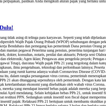
 perpajakan, pastikan Anda mengikuti aturan pajak yang berlaku untu
 Dulu!
ang tidak asing di telinga para karyawan. Seperti yang telah dijelaska
 diperoleh Wajib Pajak Orang Pribadi (WPOP) sehubungan dengan peker
kerja Bendahara dan pemegang kas pemerintah Dana pensiun Orang pr
dan mantan pegawai Penerima uang pensiun, penerima tunjangan hari t
tek, dokter, konsultan, notaris, penilai dan aktuaris; Pekerja seni Ola
dan elektronik; Agen iklan; Pengawas atau pengelola proyek; Petugas di
wai Tetap), dan/atau Wajib pajak PPh 21 yang tergolong dalam kateg
angkasan, ilmu pengetahuan, teknologi dan perlombaan lainnya; Peserta
keadaan yang rumit karena adanya wabah Coronavirus Disease (COVID-
a itu, dalam rangka penanganan virus corona, pemerintah menerapkan 
h 21 akan ditanggung sepenuhnya oleh pemerintah. Dengan kata lain,
egak keterlambatan ekonomi yang disebabkan oleh wabah virus Corona.
n, mereka yang mendapat insentif bebas pajak adalah mereka yang berpe
ng mulai April mendatang. Selain kebijakan bebas PPh 21, untuk insent
t restitusi PPN. Sedangkan untuk insentif non fiscal dapat memperm
 insentif pajak: Relaksasi PPh 21 bertujuan untuk membantu skuiditas 
. Relaksasi PPh 22 Impor berlaku selama 3 bulan dan berlaku unt