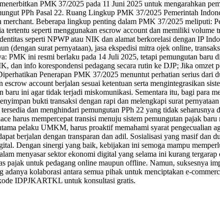
 menerbitkan PMK 37/2025 pada 11 Juni 2025 untuk mengarahkan pemungu
 pemungut PPh Pasal 22. Ruang Lingkup PMK 37/2025 Pemerintah Indo
an merchant. Beberapa lingkup penting dalam PMK 37/2025 meliputi: 
a tertentu seperti menggunakan escrow account dan memiliki volume tra
titas seperti NPWP atau NIK dan alamat berkorelasi dengan IP Indone
dengan surat pernyataan), jasa ekspedisi mitra ojek online, transaksi 
PMK ini resmi berlaku pada 14 Juli 2025, tetapi pemungutan baru d
, dan info korespondensi pedagang secara rutin ke DJP; Jika omzet 
 Diperhatikan Penerapan PMK 37/2025 menuntut perhatian serius dari d
scrow account berjalan sesuai ketentuan serta mengintegrasikan siste
 baru ini agar tidak terjadi miskomunikasi. Sementara itu, bagi para 
enyimpan bukti transaksi dengan rapi dan melengkapi surat pernyataa
g tersedia dan menghindari pemungutan PPh 22 yang tidak seharusny
place harus mempercepat transisi menuju sistem pemungutan pajak baru 
utama pelaku UMKM, harus proaktif memahami syarat pengecualian agar
dapat berjalan dengan transparan dan adil. Sosialisasi yang masif d
igital. Dengan sinergi yang baik, kebijakan ini semoga mampu memper
am menyasar sektor ekonomi digital yang selama ini kurang tergarap
tas pajak untuk pedagang online maupun offline. Namun, suksesnya im
adanya kolaborasi antara semua pihak untuk menciptakan e-commerce 
 kode IDPJKARTKL untuk konsultasi gratis.