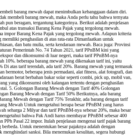
embeli barang mewah dapat menimbulkan kebanggaan dalam diri.
endak membeli barang mewah, maka Anda perlu tahu bahwa ternyata
h pun beragam, tergantung kategorinya. Berikut adalah penjelasan
bul atas transaksi Barang Kena Pajak yang tergolong mewah.
a impor Barang Kena Pajak yang tergolong mewah. Adapun kriteria
memiliki penghasilan di atas rata-rata Dimanfaatkan untuk
hiasan, dan batu mulia, serta kendaraan mewah. Baca juga: Provinsi
turan Pemerintah No. 74 Tahun 2021, tarif PPnBM kini yang
iekspor dan dikonsumsi di luar negeri, maka tarif PPnBM-nya
 10%. beberapa barang mewah yang dikenakan tarif ini, yaitu
Di atas tarif terendah, ada tarif 20%. Barang mewah yang termasuk
bermotor, beberapa jenis permadani, alat fitness, alat fotografi, dan
raan berat berbahan bakar solar seperti combi, pick up, mobil van,
rang yang dikonsumsi oleh kalangan tertentu dengan penghasilan
 kristal. 5. Golongan Barang Mewah dengan Tarif 40% Golongan
Golongan Barang Mewah dengan Tarif 50% Berikutnya, ada barang
an Barang Mewah dengan Tarif 75% Terakhir, ada barang dengan tarif
ak Barang Mewah Untuk mengetahui berapa besar PPnBM yang harus
h seharga 2 Milyar dan tarif PPnBM-nya sebesar 20%, maka besar
t mengetahui bahwa Pak Andi harus membayar PPnBM sebesar 400
PPh Pasal 22 impor. Itulah penjelasan mengenai tarif pajak barang
ng berbeda. Untuk menentukan besar pajaknya adalah dengan
k menghindari sanksi. Bila menemukan kesulitan, segera hubungi