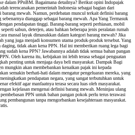
 ke dalam PPnBM. Bagaimana detailnya? Berikut opini Indopajak
dah terencanakan pemerintah Indonesia sebagai bagian dari
gai barang mewah. Namun, perdebatan muncul terkait definisi barang
yang sebenarnya dianggap sebagai barang mewah. Apa Yang Termasuk
gan pendapatan tinggi. Barang-barang seperti perhiasan, mobil
seperti sabun, deterjen, atau bahkan beberapa jenis peralatan rumah
ecara massal layak dimasukkan dalam kategori barang mewah? Jika
wah yang juga menjadi konsumen utama produk-produk tersebut. Yang
daging, tidak akan kena PPN. Hal ini memberikan ruang lega bagi
mang sudah kena PPN? Jawabannya adalah tidak semua bahan pangan
PN. Oleh karena itu, kebijakan ini lebih terasa sebagai penguatan
gkah penting untuk menjaga daya beli masyarakat. Dampak Bagi
usen mungkin akan membebankan kenaikan pajak ini kepada
akan semakin berhati-hati dalam mengatur pengeluaran mereka, yang
 meningkatkan pendapatan negara, yang sangat terbutuhkan untuk
ar efektif agar manfaatnya terasa secara luas oleh masyarakat.
engan kejelasan mengenai definisi barang mewah. Meninjau ulang
u, pembebasan PPN untuk bahan pangan pokok perlu terus terawasi
ukung pembangunan tanpa mengorbankan kesejahteraan masyarakat.
atis.