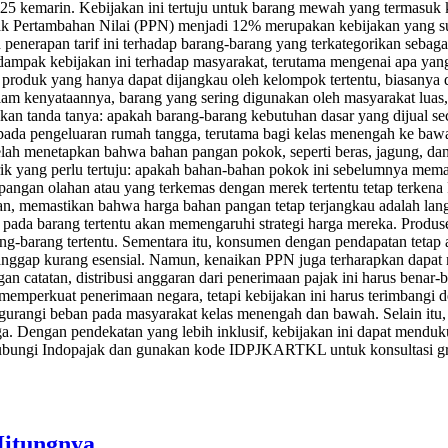
5 kemarin. Kebijakan ini tertuju untuk barang mewah yang termasuk
jak Pertambahan Nilai (PPN) menjadi 12% merupakan kebijakan yang su
h penerapan tarif ini terhadap barang-barang yang terkategorikan seba
is dampak kebijakan ini terhadap masyarakat, terutama mengenai apa 
duk yang hanya dapat dijangkau oleh kelompok tertentu, biasanya den
lam kenyataannya, barang yang sering digunakan oleh masyarakat luas, 
kan tanda tanya: apakah barang-barang kebutuhan dasar yang dijual s
 pada pengeluaran rumah tangga, terutama bagi kelas menengah ke ba
h menetapkan bahwa bahan pangan pokok, seperti beras, jagung, dan 
ik yang perlu tertuju: apakah bahan-bahan pokok ini sebelumnya me
pangan olahan atau yang terkemas dengan merek tertentu tetap terkena P
an, memastikan bahwa harga bahan pangan tetap terjangkau adalah lan
pada barang tertentu akan memengaruhi strategi harga mereka. Prod
ng-barang tertentu. Sementara itu, konsumen dengan pendapatan tetap 
ranggap kurang esensial. Namun, kenaikan PPN juga terharapkan dapat
atatan, distribusi anggaran dari penerimaan pajak ini harus benar-ben
perkuat penerimaan negara, tetapi kebijakan ini harus terimbangi d
mengurangi beban pada masyarakat kelas menengah dan bawah. Selain it
a. Dengan pendekatan yang lebih inklusif, kebijakan ini dapat mend
 hubungi Indopajak dan gunakan kode IDPJKARTKL untuk konsultasi gr
Hitungnya