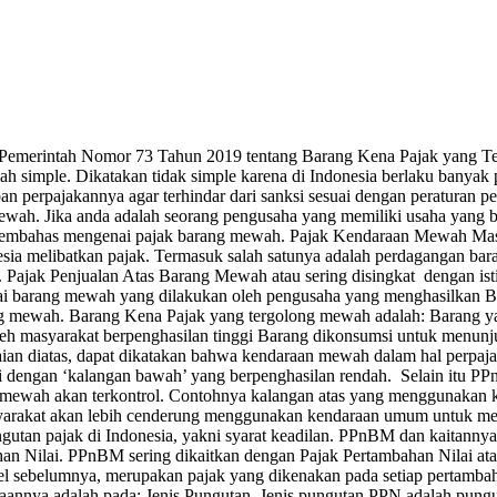
ran Pemerintah Nomor 73 Tahun 2019 tentang Barang Kena Pajak yan
 simple. Dikatakan tidak simple karena di Indonesia berlaku banyak pe
n perpajakannya agar terhindar dari sanksi sesuai dengan peraturan p
ewah. Jika anda adalah seorang pengusaha yang memiliki usaha yang
kan membahas mengenai pajak barang mewah. Pajak Kendaraan Mewah 
onesia melibatkan pajak. Termasuk salah satunya adalah perdaganga
ajak Penjualan Atas Barang Mewah atau sering disingkat dengan ist
gai barang mewah yang dilakukan oleh pengusaha yang menghasilkan 
ong mewah. Barang Kena Pajak yang tergolong mewah adalah: Barang
h masyarakat berpenghasilan tinggi Barang dikonsumsi untuk menunju
raian diatas, dapat dikatakan bahwa kendaraan mewah dalam hal per
ggi dengan ‘kalangan bawah’ yang berpenghasilan rendah. Selain itu 
g mewah akan terkontrol. Contohnya kalangan atas yang menggunaka
rakat akan lebih cenderung menggunakan kendaraan umum untuk me
gutan pajak di Indonesia, yakni syarat keadilan. PPnBM dan kaitannya
n Nilai. PPnBM sering dikaitkan dengan Pajak Pertambahan Nilai at
el sebelumnya, merupakan pajak yang dikenakan pada setiap pertambahan
nnya adalah pada: Jenis Pungutan. Jenis pungutan PPN adalah pungu