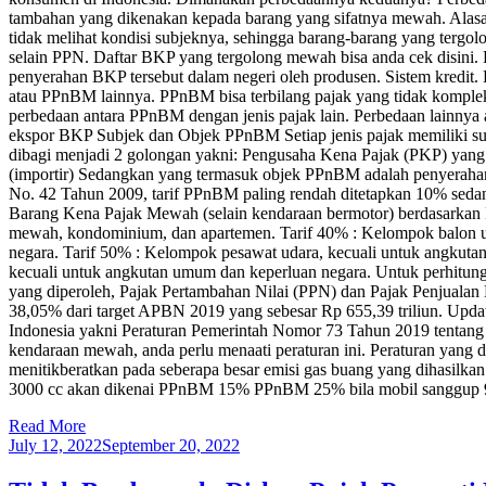
tambahan yang dikenakan kepada barang yang sifatnya mewah. Alas
tidak melihat kondisi subjeknya, sehingga barang-barang yang ter
selain PPN. Daftar BKP yang tergolong mewah bisa anda cek disini.
penyerahan BKP tersebut dalam negeri oleh produsen. Sistem kredit.
atau PPnBM lainnya. PPnBM bisa terbilang pajak yang tidak komplek
perbedaan antara PPnBM dengan jenis pajak lain. Perbedaan lainny
ekspor BKP Subjek dan Objek PPnBM Setiap jenis pajak memiliki sub
dibagi menjadi 2 golongan yakni: Pengusaha Kena Pajak (PKP) ya
(importir) Sedangkan yang termasuk objek PPnBM adalah penyerahan
No. 42 Tahun 2009, tarif PPnBM paling rendah ditetapkan 10% sedan
Barang Kena Pajak Mewah (selain kendaraan bermotor) berdasarkan
mewah, kondominium, dan apartemen. Tarif 40% : Kelompok balon udara
negara. Tarif 50% : Kelompok pesawat udara, kecuali untuk angkutan 
kecuali untuk angkutan umum dan keperluan negara. Untuk perhitung
yang diperoleh, Pajak Pertambahan Nilai (PPN) dan Pajak Penjuala
38,05% dari target APBN 2019 yang sebesar Rp 655,39 triliun. Upda
Indonesia yakni Peraturan Pemerintah Nomor 73 Tahun 2019 tentan
kendaraan mewah, anda perlu menaati peraturan ini. Peraturan yang 
menitikberatkan pada seberapa besar emisi gas buang yang dihasilka
3000 cc akan dikenai PPnBM 15% PPnBM 25% bila mobil sanggup 
Read More
July 12, 2022
September 20, 2022