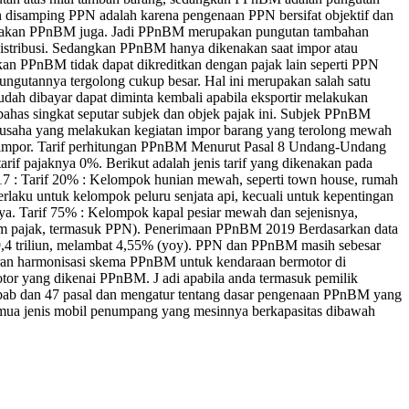
disamping PPN adalah karena pengenaan PPN bersifat objektif dan
dikenakan PPnBM juga. Jadi PPnBM merupakan pungutan tambahan
distribusi. Sedangkan PPnBM hanya dikenakan saat impor atau
kan PPnBM tidak dapat dikreditkan dengan pajak lain seperti PPN
ngutannya tergolong cukup besar. Hal ini merupakan salah satu
ah dibayar dapat diminta kembali apabila eksportir melakukan
ahas singkat seputar subjek dan objek pajak ini. Subjek PPnBM
usaha yang melakukan kegiatan impor barang yang terolong mewah
l impor. Tarif perhitungan PPnBM Menurut Pasal 8 Undang-Undang
if pajaknya 0%. Berikut adalah jenis tarif yang dikenakan pada
7 : Tarif 20% : Kelompok hunian mewah, seperti town house, rumah
rlaku untuk kelompok peluru senjata api, kecuali untuk kepentingan
nya. Tarif 75% : Kelompok kapal pesiar mewah dan sejenisnya,
elum pajak, termasuk PPN). Penerimaan PPnBM 2019 Berdasarkan data
9,4 triliun, melambat 4,55% (yoy). PPN dan PPnBM masih sebesar
turan harmonisasi skema PPnBM untuk kendaraan bermotor di
r yang dikenai PPnBM. J adi apabila anda termasuk pemilik
an bab dan 47 pasal dan mengatur tentang dasar pengenaan PPnBM yang
Semua jenis mobil penumpang yang mesinnya berkapasitas dibawah