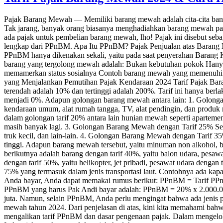
Pajak Barang Mewah — Memiliki barang mewah adalah cita-cita ba
Tak jarang, banyak orang biasanya menghadiahkan barang mewah pada
ada pajak untuk pembelian barang mewah, lho! Pajak ini disebut se
lengkap dari PPnBM. Apa Itu PPnBM? Pajak Penjualan atas Barang M
PPnBM hanya dikenakan sekali, yaitu pada saat penyerahan Barang
barang yang tergolong mewah adalah: Bukan kebutuhan pokok Hanya di
memamerkan status sosialnya Contoh barang mewah yang memenuhi krit
yang Menjalankan Pemutihan Pajak Kendaraan 2024 Tarif Pajak Bar
terendah adalah 10% dan tertinggi adalah 200%. Tarif ini hanya ber
menjadi 0%. Adapun golongan barang mewah antara lain: 1. Golonga
kendaraan umum, alat rumah tangga, TV, alat pendingin, dan produk
dalam golongan tarif 20% antara lain hunian mewah seperti apartemen, 
masih banyak lagi. 3. Golongan Barang Mewah dengan Tarif 25% Selan
truk kecil, dan lain-lain. 4. Golongan Barang Mewah dengan Tarif 3
tinggi. Adapun barang mewah tersebut, yaitu minuman non alkohol, b
berikutnya adalah barang dengan tarif 40%, yaitu balon udara, pesaw
dengan tarif 50%, yaitu helikopter, jet pribadi, pesawat udara denga
75% yang termasuk dalam jenis transportasi laut. Contohnya ada kap
Anda bayar, Anda dapat memakai rumus berikut: PPnBM = Tarif PPn
PPnBM yang harus Pak Andi bayar adalah: PPnBM = 20% x 2.000.00
juta. Namun, selain PPnBM, Anda perlu mengingat bahwa ada jenis pa
mewah tahun 2024. Dari penjelasan di atas, kini kita memahami bah
mengalikan tarif PPnBM dan dasar pengenaan pajak. Dalam mengelola