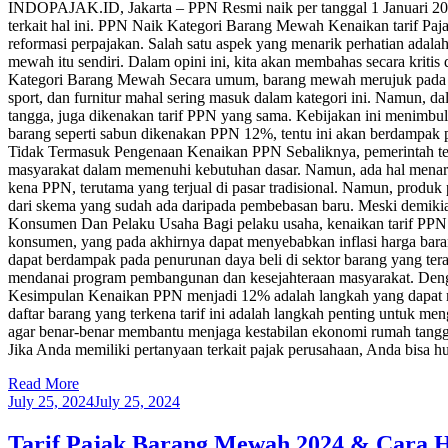
INDOPAJAK.ID, Jakarta – PPN Resmi naik per tanggal 1 Januari 202
terkait hal ini. PPN Naik Kategori Barang Mewah Kenaikan tarif Pa
reformasi perpajakan. Salah satu aspek yang menarik perhatian adala
mewah itu sendiri. Dalam opini ini, kita akan membahas secara krit
Kategori Barang Mewah Secara umum, barang mewah merujuk pada pro
sport, dan furnitur mahal sering masuk dalam kategori ini. Namun, da
tangga, juga dikenakan tarif PPN yang sama. Kebijakan ini menimbul
barang seperti sabun dikenakan PPN 12%, tentu ini akan berdampak
Tidak Termasuk Pengenaan Kenaikan PPN Sebaliknya, pemerintah tela
masyarakat dalam memenuhi kebutuhan dasar. Namun, ada hal menar
kena PPN, terutama yang terjual di pasar tradisional. Namun, produk 
dari skema yang sudah ada daripada pembebasan baru. Meski demiki
Konsumen Dan Pelaku Usaha Bagi pelaku usaha, kenaikan tarif PPN 
konsumen, yang pada akhirnya dapat menyebabkan inflasi harga bara
dapat berdampak pada penurunan daya beli di sektor barang yang te
mendanai program pembangunan dan kesejahteraan masyarakat. Dengan c
Kesimpulan Kenaikan PPN menjadi 12% adalah langkah yang dapat mem
daftar barang yang terkena tarif ini adalah langkah penting untuk 
agar benar-benar membantu menjaga kestabilan ekonomi rumah tangg
Jika Anda memiliki pertanyaan terkait pajak perusahaan, Anda bisa
Read More
July 25, 2024
July 25, 2024
Tarif Pajak Barang Mewah 2024 & Cara 