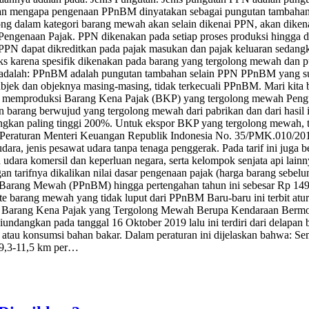
an mengapa pengenaan PPnBM dinyatakan sebagai pungutan tambahan 
golong dalam kategori barang mewah akan selain dikenai PPN, akan 
 Pengenaan Pajak. PPN dikenakan pada setiap proses produksi hingga 
 PPN dapat dikreditkan pada pajak masukan dan pajak keluaran sedang
s karena spesifik dikenakan pada barang yang tergolong mewah dan pu
a adalah: PPnBM adalah pungutan tambahan selain PPN PPnBM yang sud
jek dan objeknya masing-masing, tidak terkecuali PPnBM. Mari kita b
ng memproduksi Barang Kena Pajak (BKP) yang tergolong mewah Peng
 barang berwujud yang tergolong mewah dari pabrikan dan dari hasi
gkan paling tinggi 200%. Untuk ekspor BKP yang tergolong mewah, tar
 Peraturan Menteri Keuangan Republik Indonesia No. 35/PMK.010/201
, jenis pesawat udara tanpa tenaga penggerak. Pada tarif ini juga be
udara komersil dan keperluan negara, serta kelompok senjata api lain
an tarifnya dikalikan nilai dasar pengenaan pajak (harga barang seb
n Barang Mewah (PPnBM) hingga pertengahan tahun ini sebesar Rp 14
te barang mewah yang tidak luput dari PPnBM Baru-baru ini terbit a
g Barang Kena Pajak yang Tergolong Mewah Berupa Kendaraan Bermoto
diundangkan pada tanggal 16 Oktober 2019 lalu ini terdiri dari delap
n atau konsumsi bahan bakar. Dalam peraturan ini dijelaskan bahwa: 
9,3-11,5 km per…