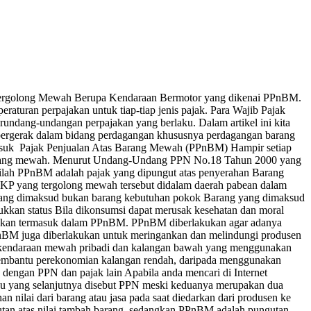
g Tergolong Mewah Berupa Kendaraan Bermotor yang dikenai PPnBM.
raturan perpajakan untuk tiap-tiap jenis pajak. Para Wajib Pajak
erundang-undangan perpajakan yang berlaku. Dalam artikel ini kita
 bergerak dalam bidang perdagangan khususnya perdagangan barang
Masuk Pajak Penjualan Atas Barang Mewah (PPnBM) Hampir setiap
n barang mewah. Menurut Undang-Undang PPN No.18 Tahun 2000 yang
ilah PPnBM adalah pajak yang dipungut atas penyerahan Barang
BKP yang tergolong mewah tersebut didalam daerah pabean dalam
 yang dimaksud bukan barang kebutuhan pokok Barang yang dimaksud
kkan status Bila dikonsumsi dapat merusak kesehatan dan moral
pajakan termasuk dalam PPnBM. PPnBM diberlakukan agar adanya
PPnBM juga diberlakukan untuk meringankan dan melindungi produsen
n kendaraan mewah pribadi dan kalangan bawah yang menggunakan
mbantu perekonomian kalangan rendah, daripada menggunakan
 dengan PPN dan pajak lain Apabila anda mencari di Internet
au yang selanjutnya disebut PPN meski keduanya merupakan dua
 nilai dari barang atau jasa pada saat diedarkan dari produsen ke
tan atas nilai tambah barang, sedangkan PPnBM adalah pungutan