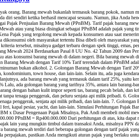
nyak orang. Barang mewah bukanlah termasuk barang pokok, namun m
 diri sendiri ketika berhasil mencapai sesuatu. Namun, jika Anda h
bagai Pajak Penjualan Barang Mewah (PPnBM). Tarif pajak barang mewa
ewah atau yang biasa disingkat sebagai PPnBM adalah pajak yang tim
 Kena Pajak yang tergolong mewah kepada konsumen atau saat menerim
konsumsi oleh masyarakat tertentu Bisa dibeli oleh masyarakat yang 
eria tersebut, misalnya gadget terbaru dengan spek tinggi, emas, per
ang Mewah 2024 Berdasarkan Pasal 8 UU No. 42 Tahun 2009 dan Pera
laku atas konsumsi barang mewah di dalam negeri. Bila barang mewah d
n Barang Mewah dengan Tarif 10% Tarif terendah dalam PPnBM adalah
 minuman bukan alkohol. 2. Golongan Barang Mewah dengan Tarif 20% 
kondominium, town house, dan lain-lain. Selain itu, ada juga kendaraan 
jutnya, ada barang mewah yang termasuk dalam tarif 25%, yaitu kenda
5% Lalu, ada golongan barang yang tarifnya 35%, antara lain barang-ba
arang dengan bahan kulit impor seperti tas, barang pecah belah, dan
at tanpa tenaga penggerak, dan peluru senjata api milik pribadi. 6. 
n tenaga penggerak, senjata api milik pribadi, dan lain-lain. 7. Golong
al feri, kapal pesiar, yacht, dan lain-lain. Simulasi Perhitungan Paj
BM x Dasar Pengenaan Pajak Misalnya, Pak Andi membeli mobil mewa
0.000 PPnBM = Rp400.000.000 Dari perhitungan di atas, kita dapa
jak lain yang mungkin timbul dalam transaksi Anda, misalnya PPN dan 
wa barang mewah terdiri dari beberapa golongan dengan tarif pajak ya
 perpajakan, pastikan Anda mengikuti aturan pajak yang berlaku untu