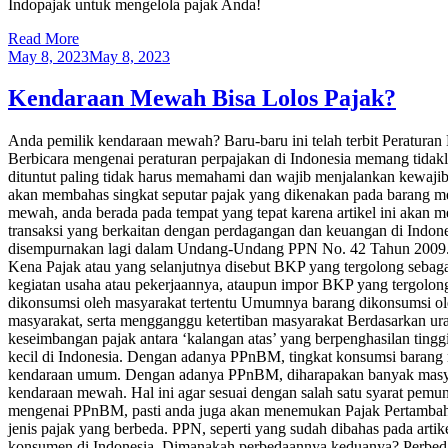
Indopajak untuk mengelola pajak Anda!
Read More
May 8, 2023
May 8, 2023
Kendaraan Mewah Bisa Lolos Pajak?
Anda pemilik kendaraan mewah? Baru-baru ini telah terbit Peratu
Berbicara mengenai peraturan perpajakan di Indonesia memang tidaklah
dituntut paling tidak harus memahami dan wajib menjalankan kewajiba
akan membahas singkat seputar pajak yang dikenakan pada barang m
mewah, anda berada pada tempat yang tepat karena artikel ini a
transaksi yang berkaitan dengan perdagangan dan keuangan di Ind
disempurnakan lagi dalam Undang-Undang PPN No. 42 Tahun 2009. P
Kena Pajak atau yang selanjutnya disebut BKP yang tergolong seba
kegiatan usaha atau pekerjaannya, ataupun impor BKP yang tergol
dikonsumsi oleh masyarakat tertentu Umumnya barang dikonsumsi ole
masyarakat, serta mengganggu ketertiban masyarakat Berdasarkan u
keseimbangan pajak antara ‘kalangan atas’ yang berpenghasilan tin
kecil di Indonesia. Dengan adanya PPnBM, tingkat konsumsi baran
kendaraan umum. Dengan adanya PPnBM, diharapakan banyak masya
kendaraan mewah. Hal ini agar sesuai dengan salah satu syarat pemun
mengenai PPnBM, pasti anda juga akan menemukan Pajak Pertambaha
jenis pajak yang berbeda. PPN, seperti yang sudah dibahas pada artik
konsumen di Indonesia. Dimanakah perbedaannya keduanya? Perbedaa