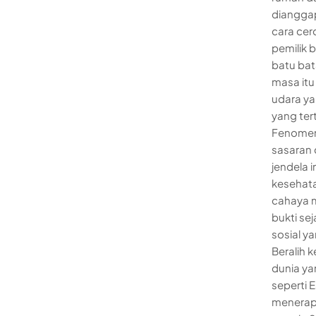
dianggap
cara cer
pemilik 
batu bat
masa itu
udara ya
yang ter
Fenomena
sasaran 
jendela i
kesehat
cahaya m
bukti se
sosial y
Beralih 
dunia ya
seperti 
menerapk