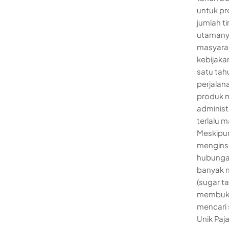
untuk p
jumlah t
utamanya
masyara
kebijaka
satu tah
perjalan
produk m
administ
terlalu 
Meskipun
menginsp
hubungan
banyak 
(sugar t
membukti
mencari 
Unik Paja