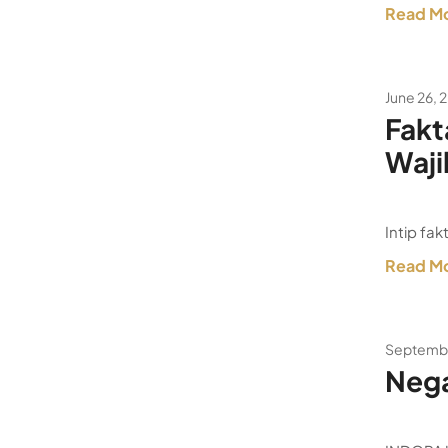
Read M
June 26, 
Fakt
Waji
Intip fak
Read M
Septembe
Nega