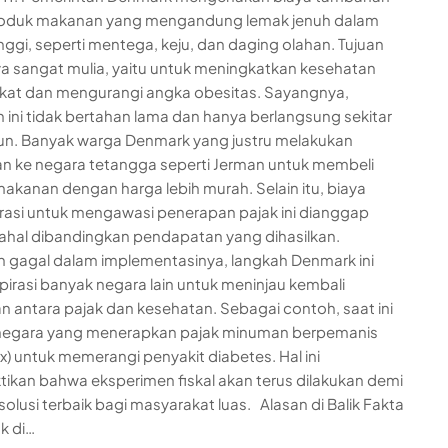
roduk makanan yang mengandung lemak jenuh dalam
inggi, seperti mentega, keju, dan daging olahan. Tujuan
 sangat mulia, yaitu untuk meningkatkan kesehatan
kat dan mengurangi angka obesitas. Sayangnya,
n ini tidak bertahan lama dan hanya berlangsung sekitar
un. Banyak warga Denmark yang justru melakukan
an ke negara tetangga seperti Jerman untuk membeli
akanan dengan harga lebih murah. Selain itu, biaya
rasi untuk mengawasi penerapan pajak ini dianggap
mahal dibandingkan pendapatan yang dihasilkan.
 gagal dalam implementasinya, langkah Denmark ini
irasi banyak negara lain untuk meninjau kembali
 antara pajak dan kesehatan. Sebagai contoh, saat ini
negara yang menerapkan pajak minuman berpemanis
ax) untuk memerangi penyakit diabetes. Hal ini
kan bahwa eksperimen fiskal akan terus dilakukan demi
solusi terbaik bagi masyarakat luas. Alasan di Balik Fakta
k di…