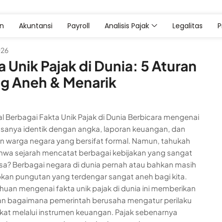
an
Akuntansi
Payroll
Analisis Pajak
Legalitas
026
a Unik Pajak di Dunia: 5 Aturan
ng Aneh & Menarik
 Berbagai Fakta Unik Pajak di Dunia Berbicara mengenai
asanya identik dengan angka, laporan keuangan, dan
n warga negara yang bersifat formal. Namun, tahukah
wa sejarah mencatat berbagai kebijakan yang sangat
asa? Berbagai negara di dunia pernah atau bahkan masih
an pungutan yang terdengar sangat aneh bagi kita.
uan mengenai fakta unik pajak di dunia ini memberikan
n bagaimana pemerintah berusaha mengatur perilaku
at melalui instrumen keuangan. Pajak sebenarnya