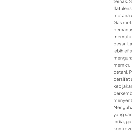
ternak. S
flatulen
metana d
Gas meta
pemanasa
memutus
besar. L
lebih ef
menguran
memicu p
petani. 
bersifat
kebijaka
berkemb
menyentu
Menguba
yang san
India, g
kontrove