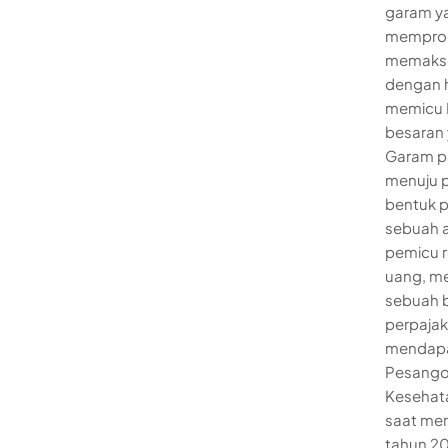
garam ya
memprodu
memaksa 
dengan h
memicu 
besaran 
Garam pa
menuju p
bentuk p
sebuah a
pemicu r
uang, me
sebuah 
perpajaka
mendapat
Pesangon
Kesehata
saat mer
tahun 2