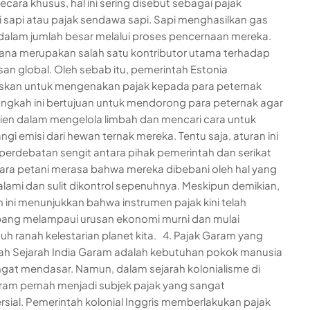
ecara khusus, hal ini sering disebut sebagai pajak
si sapi atau pajak sendawa sapi. Sapi menghasilkan gas
alam jumlah besar melalui proses pencernaan mereka.
na merupakan salah satu kontributor utama terhadap
n global. Oleh sebab itu, pemerintah Estonia
kan untuk mengenakan pajak kepada para peternak
angkah ini bertujuan untuk mendorong para peternak agar
isien dalam mengelola limbah dan mencari cara untuk
gi emisi dari hewan ternak mereka. Tentu saja, aturan ini
erdebatan sengit antara pihak pemerintah dan serikat
Para petani merasa bahwa mereka dibebani oleh hal yang
 alami dan sulit dikontrol sepenuhnya. Meskipun demikian,
n ini menunjukkan bahwa instrumen pajak kini telah
ang melampaui urusan ekonomi murni dan mulai
h ranah kelestarian planet kita. 4. Pajak Garam yang
h Sejarah India Garam adalah kebutuhan pokok manusia
gat mendasar. Namun, dalam sejarah kolonialisme di
aram pernah menjadi subjek pajak yang sangat
rsial. Pemerintah kolonial Inggris memberlakukan pajak