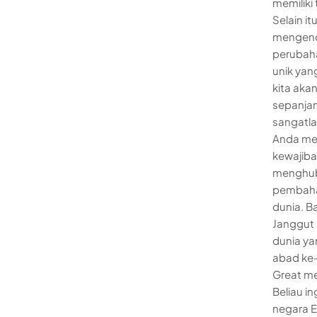
memiliki
Selain i
mengend
perubaha
unik yan
kita aka
sepanjan
sangatla
Anda me
kewajiba
menghubu
pembahas
dunia. B
Janggut 
dunia ya
abad ke-1
Great me
Beliau i
negara E