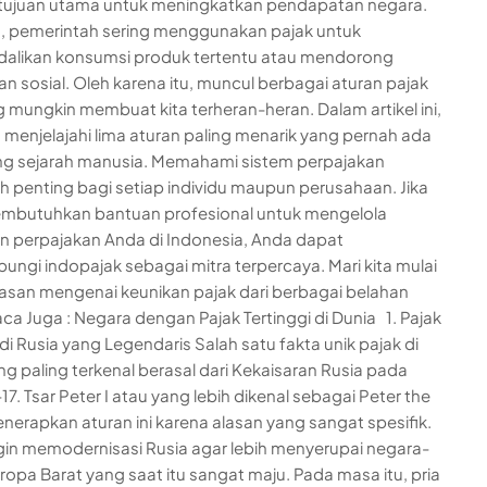
 tujuan utama untuk meningkatkan pendapatan negara.
tu, pemerintah sering menggunakan pajak untuk
alikan konsumsi produk tertentu atau mendorong
n sosial. Oleh karena itu, muncul berbagai aturan pajak
g mungkin membuat kita terheran-heran. Dalam artikel ini,
n menjelajahi lima aturan paling menarik yang pernah ada
g sejarah manusia. Memahami sistem perpajakan
h penting bagi setiap individu maupun perusahaan. Jika
mbutuhkan bantuan profesional untuk mengelola
n perpajakan Anda di Indonesia, Anda dapat
ngi indopajak sebagai mitra terpercaya. Mari kita mulai
an mengenai keunikan pajak dari berbagai belahan
aca Juga : Negara dengan Pajak Tertinggi di Dunia 1. Pajak
di Rusia yang Legendaris Salah satu fakta unik pajak di
ng paling terkenal berasal dari Kekaisaran Rusia pada
7. Tsar Peter I atau yang lebih dikenal sebagai Peter the
nerapkan aturan ini karena alasan yang sangat spesifik.
ngin memodernisasi Rusia agar lebih menyerupai negara-
ropa Barat yang saat itu sangat maju. Pada masa itu, pria