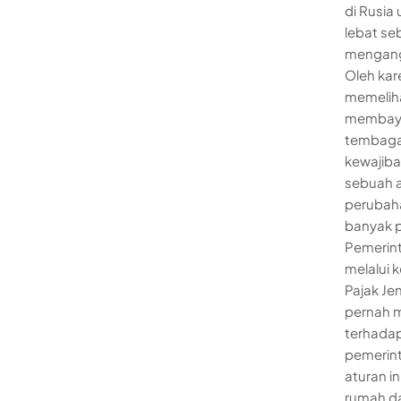
di Rusia
lebat se
mengang
Oleh kar
memeliha
membayar
tembaga
kewajiba
sebuah a
perubah
banyak p
Pemerint
melalui 
Pajak Je
pernah m
terhadap
pemerint
aturan i
rumah da