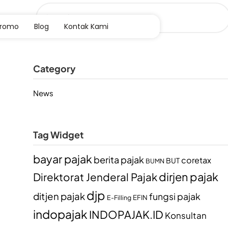
Promo
Blog
Kontak Kami
Category
News
Tag Widget
bayar pajak
berita pajak
coretax
BUT
BUMN
dirjen pajak
Direktorat Jenderal Pajak
djp
ditjen pajak
fungsi pajak
EFIN
E-Filling
indopajak
INDOPAJAK.ID
Konsultan