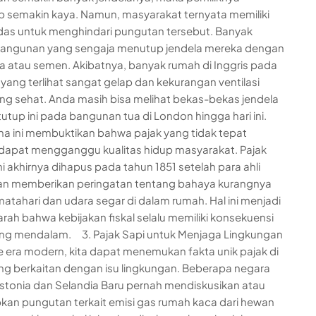
 semakin kaya. Namun, masyarakat ternyata memiliki
das untuk menghindari pungutan tersebut. Banyak
bangunan yang sengaja menutup jendela mereka dengan
a atau semen. Akibatnya, banyak rumah di Inggris pada
 yang terlihat sangat gelap dan kekurangan ventilasi
ng sehat. Anda masih bisa melihat bekas-bekas jendela
tutup ini pada bangunan tua di London hingga hari ini.
 ini membuktikan bahwa pajak yang tidak tepat
dapat mengganggu kualitas hidup masyarakat. Pajak
ni akhirnya dihapus pada tahun 1851 setelah para ahli
an memberikan peringatan tentang bahaya kurangnya
atahari dan udara segar di dalam rumah. Hal ini menjadi
jarah bahwa kebijakan fiskal selalu memiliki konsekuensi
ang mendalam. 3. Pajak Sapi untuk Menjaga Lingkungan
ke era modern, kita dapat menemukan fakta unik pajak di
ng berkaitan dengan isu lingkungan. Beberapa negara
Estonia dan Selandia Baru pernah mendiskusikan atau
an pungutan terkait emisi gas rumah kaca dari hewan