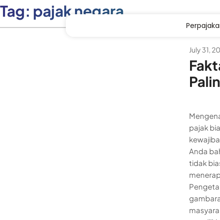
Tag:
pajak negara
Perpajak
July 31, 2
Fakt
Pali
Mengenal
pajak bi
kewajiba
Anda bah
tidak bi
menerapk
Pengetah
gambara
masyarak