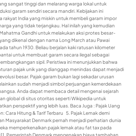
ng sangat tinggi dan melarang warga lokal untuk
ksi garam sendiri secara mandiri. Kebijakan ini
rakyat India yang miskin untuk membeli garam impor
arga yang tidak terjangkau. Hal inilah yang kemudian
Mahatma Gandhi untuk melakukan aksi protes besar-
yang dikenal dengan nama Long March atau Pawai
da tahun 1930. Beliau berjalan kaki ratusan kilometer
antai untuk membuat garam secara ilegal sebagai
embangkangan sipil. Peristiwa ini menunjukkan bahwa
turan pajak unik yang dianggap menindas dapat menjadi
evolusi besar. Pajak garam bukan lagi sekadar urusan
lainkan sudah menjadi simbol perjuangan kemerdekaan
bangsa. Anda dapat membaca detail mengenai sejarah
n global di situs otoritas seperti Wikipedia untuk
kan perspektif yang lebih luas. Baca Juga : Pajak Uang
: Cara Hitung & Tarif Terbaru 5. Pajak Lemak demi
n Masyarakat Denmark pernah menjadi perhatian dunia
eka memperkenalkan pajak lemak atau fat tax pada
011. Pemerintah Denmark mengenakan biaya tambahan