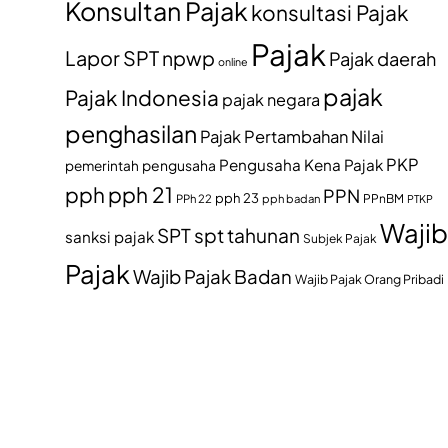
Konsultan Pajak
konsultasi Pajak
Pajak
Lapor SPT
npwp
Pajak daerah
online
pajak
Pajak Indonesia
pajak negara
penghasilan
Pajak Pertambahan Nilai
PKP
Pengusaha Kena Pajak
pemerintah
pengusaha
pph
pph 21
PPN
pph 23
PPh 22
pph badan
PPnBM
PTKP
Wajib
SPT
spt tahunan
sanksi pajak
Subjek Pajak
Pajak
Wajib Pajak Badan
Wajib Pajak Orang Pribadi