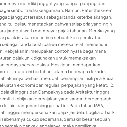
 umumnya memiliki janggut yang sangat panjang dan
bagai simbol tradisi keagamaan. Namun, Peter the Great
gap janggut tersebut sebagai tanda keterbelakangan.
ena itu, beliau menetapkan bahwa setiap pria yang ingin
ra janggut wajib membayar pajak tahunan. Mereka yang
 pajak ini akan menerima sebuah koin perak atau
 sebagai tanda bukti bahwa mereka telah memenuhi
n. Kebijakan ini merupakan contoh nyata bagaimana
turan pajak unik digunakan untuk memaksakan
an budaya secara paksa. Meskipun mendapatkan
rotes, aturan ini bertahan selama beberapa dekade.
ah akhirnya berhasil merubah penampilan fisik pria Rusia
kekuatan ekonomi dan regulasi perpajakan yang ketat. 2.
ndela di Inggris dan Dampaknya pada Arsitektur Inggris
emiliki kebijakan perpajakan yang sangat berpengaruh
 desain bangunan hingga saat ini. Pada tahun 1696,
ah Inggris memperkenalkan pajak jendela. Logika di balik
ni sebenarnya cukup sederhana. Semakin besar sebuah
n semakin banyak jendelanya, maka pemiliknya