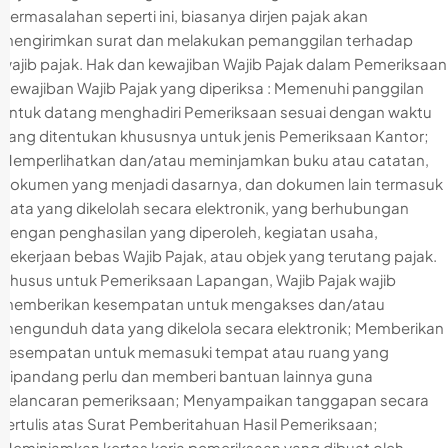
permasalahan seperti ini, biasanya dirjen pajak akan
mengirimkan surat dan melakukan pemanggilan terhadap
wajib pajak. Hak dan kewajiban Wajib Pajak dalam Pemeriksaan
Kewajiban Wajib Pajak yang diperiksa : Memenuhi panggilan
untuk datang menghadiri Pemeriksaan sesuai dengan waktu
yang ditentukan khususnya untuk jenis Pemeriksaan Kantor;
Memperlihatkan dan/atau meminjamkan buku atau catatan,
dokumen yang menjadi dasarnya, dan dokumen lain termasuk
data yang dikelolah secara elektronik, yang berhubungan
dengan penghasilan yang diperoleh, kegiatan usaha,
pekerjaan bebas Wajib Pajak, atau objek yang terutang pajak.
Khusus untuk Pemeriksaan Lapangan, Wajib Pajak wajib
memberikan kesempatan untuk mengakses dan/atau
mengunduh data yang dikelola secara elektronik; Memberikan
kesempatan untuk memasuki tempat atau ruang yang
dipandang perlu dan memberi bantuan lainnya guna
kelancaran pemeriksaan; Menyampaikan tanggapan secara
tertulis atas Surat Pemberitahuan Hasil Pemeriksaan;
Meminjamkan kertas kerja pemeriksaan yang dibuat oleh