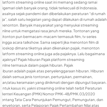
Platform streaming online saat ini memang sedang ramai
digemari oleh banyak orang, tidak terkecuali di Indonesia.
Pasalnya sejak pandemi dan diberlakukan peraturan “di rumah
aja”, salah satu kegiatan yang dapat dilakukan di rumah adalah
menonton. Banyak masyarakat yang menyukai streaming
online untuk mengatasi rasa jenuh mereka. Tontonan yang
ditonton pun bermacam-macam termasuk film, tv series
hingga acara talkshow. Sama seperti jika menonton film di
bioskop dimana tiketnya akan dikenakan pajak, menonton
platform streaming online juga ada pajaknya. Lalu bagaimana
pajaknya? Pajak hiburan Pajak platform streaming
online termasuk dalam pajak hiburan. Pajak
Hiburan adalah pajak atas penyelenggaraan hiburan. Hiburan
adalah semua jenis tontonan, pertunjukan, permainan,
dan/atau keramaian yang dinikmati dengan dipungut bayaran.
Untuk kasus ini, yakni streaming online telah terbit Peraturan
Menteri Keuangan (PMK) Nomor PMK-48/PMK.03/2020
tentang Tata Cara Penunjukan Pemungut, Pemungutan, dan
Penyetoran, serta Pelaporan Pajak Pertambahan Nilai atas