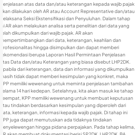
penjelasan atas data dan/atau keterangan kepada wajib pajak
akan dilakukan oleh AR atau Account Representative dan/atau
pelaksana Seksi Ekstensifikasi dan Penyuluhan. Dalam tahap
ini AR akan melakukan analisa serta penelitian dari data yang
telah dikumpulkan dari wajib pajak. AR akan
mempertimbangkan dari data, keterangan, keahlian dan
profesionalitas hingga disimpulkan dan dapat memberi
rekomendasi berupa Laporan Hasil Permintaan Penjelasan
atas Data dan/atau Keterangan yang biasa disebut LHP2DK.
Apabila dari keterangan, data dan informasi yang dikumpulkan
masih tidak dapat memberi kesimpulan yang konkret, maka
KPP memiliki wewenang untuk meminta penjelasan tambahan
selama 14 hari kedepan. Setelahnya, kita akan masuk ke tahap
keempat, KPP memiliki wewenang untuk membuat keputusan
atau tindakan berdasarkan kesimpulan yang diperoleh dari
data, keterangan, informasi kepada wajib pajak. Di tahap ini
KPP juga dapat memutuskan ada tidaknya tindakan
penyelewengan hingga pidana perpajakan. Pada tahap kelima,
AR akan membuat dokumentasi berisi SP2DK, LHP2DK, BA