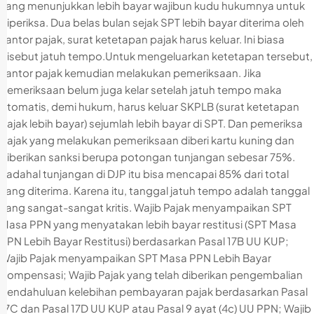
yang menunjukkan lebih bayar wajibun kudu hukumnya untuk
diperiksa. Dua belas bulan sejak SPT lebih bayar diterima oleh
kantor pajak, surat ketetapan pajak harus keluar. Ini biasa
disebut jatuh tempo.Untuk mengeluarkan ketetapan tersebut,
kantor pajak kemudian melakukan pemeriksaan. Jika
pemeriksaan belum juga kelar setelah jatuh tempo maka
otomatis, demi hukum, harus keluar SKPLB (surat ketetapan
pajak lebih bayar) sejumlah lebih bayar di SPT. Dan pemeriksa
pajak yang melakukan pemeriksaan diberi kartu kuning dan
diberikan sanksi berupa potongan tunjangan sebesar 75%.
Padahal tunjangan di DJP itu bisa mencapai 85% dari total
yang diterima. Karena itu, tanggal jatuh tempo adalah tanggal
yang sangat-sangat kritis. Wajib Pajak menyampaikan SPT
Masa PPN yang menyatakan lebih bayar restitusi (SPT Masa
PPN Lebih Bayar Restitusi) berdasarkan Pasal 17B UU KUP;
Wajib Pajak menyampaikan SPT Masa PPN Lebih Bayar
Kompensasi; Wajib Pajak yang telah diberikan pengembalian
pendahuluan kelebihan pembayaran pajak berdasarkan Pasal
17C dan Pasal 17D UU KUP atau Pasal 9 ayat (4c) UU PPN; Wajib