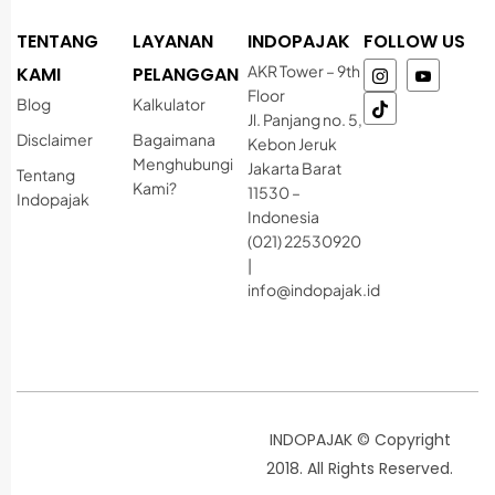
TENTANG
LAYANAN
INDOPAJAK
FOLLOW US
AKR Tower – 9th
KAMI
PELANGGAN
Floor
Blog
Kalkulator
Jl. Panjang no. 5,
Disclaimer
Bagaimana
Kebon Jeruk
Menghubungi
Jakarta Barat
Tentang
Kami?
11530 –
Indopajak
Indonesia
(021) 22530920
|
info@indopajak.id
INDOPAJAK © Copyright
2018. All Rights Reserved.