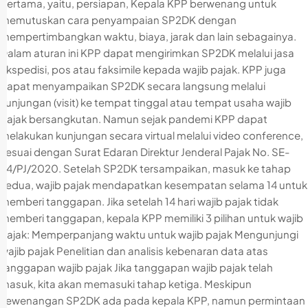
pertama, yaitu, persiapan, Kepala KPP berwenang untuk
memutuskan cara penyampaian SP2DK dengan
mempertimbangkan waktu, biaya, jarak dan lain sebagainya.
Dalam aturan ini KPP dapat mengirimkan SP2DK melalui jasa
ekspedisi, pos atau faksimile kepada wajib pajak. KPP juga
dapat menyampaikan SP2DK secara langsung melalui
kunjungan (visit) ke tempat tinggal atau tempat usaha wajib
pajak bersangkutan. Namun sejak pandemi KPP dapat
melakukan kunjungan secara virtual melalui video conference,
sesuai dengan Surat Edaran Direktur Jenderal Pajak No. SE-
34/PJ/2020. Setelah SP2DK tersampaikan, masuk ke tahap
kedua, wajib pajak mendapatkan kesempatan selama 14 untuk
memberi tanggapan. Jika setelah 14 hari wajib pajak tidak
memberi tanggapan, kepala KPP memiliki 3 pilihan untuk wajib
pajak: Memperpanjang waktu untuk wajib pajak Mengunjungi
wajib pajak Penelitian dan analisis kebenaran data atas
tanggapan wajib pajak Jika tanggapan wajib pajak telah
masuk, kita akan memasuki tahap ketiga. Meskipun
kewenangan SP2DK ada pada kepala KPP, namun permintaan