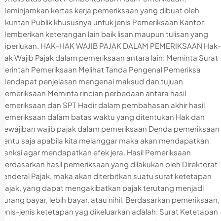
Meminjamkan kertas kerja pemeriksaan yang dibuat oleh
Akuntan Publik khususnya untuk jenis Pemeriksaan Kantor;
Memberikan keterangan lain baik lisan maupun tulisan yang
diperlukan. HAK-HAK WAJIB PAJAK DALAM PEMERIKSAAN Hak-
hak Wajib Pajak dalam pemeriksaan antara lain: Meminta Surat
Perintah Pemeriksaan Melihat Tanda Pengenal Pemeriksa
Mendapat penjelasan mengenai maksud dan tujuan
pemeriksaan Meminta rincian perbedaan antara hasil
pemeriksaan dan SPT Hadir dalam pembahasan akhir hasil
pemeriksaan dalam batas waktu yang ditentukan Hak dan
kewajiban wajib pajak dalam pemeriksaan Denda pemeriksaan
Tentu saja apabila kita melanggar maka akan mendapatkan
sanksi agar mendapatkan efek jera. Hasil Pemeriksaan
Berdasarkan hasil pemeriksaan yang dilakukan oleh Direktorat
Jenderal Pajak, maka akan diterbitkan suatu surat ketetapan
pajak, yang dapat mengakibatkan pajak terutang menjadi
kurang bayar, lebih bayar, atau nihil. Berdasarkan pemeriksaan,
jenis-jenis ketetapan yag dikeluarkan adalah: Surat Ketetapan