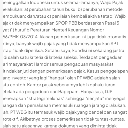
meninggalkan Indonesia untuk selama-lamanya; Wajib Pajak
melakukan: a) perubahan tahun buku; b) perubahan metode
pembukuan; dan/atau c) penilaian kembali aktiva tetap; Wajib
Pajak tidak menyampaikan SPOP PBB berdasarkan Pasal 5
ayat (1) huruf b Peraturan Menteri Keuangan Nomor
256/PMK.03/2014. Alasan pemeriksaan ini juga tidak otomatis.
Artinya, banyak wajib pajak yang tidak menyampaikan SPT
tetapi tidak diperiksa. Setahu saya, kondisi ini sekarang justru
jadi salah satu kriteria di kriteria seleksi. Terdapat pengaduan
dari masyarakat Hampir semua pengaduan masyarakat
ditindaklanjuti dengan pemeriksaan pajak. Kasus penggelapan
uang investor yang lagi “hangat” oleh PT WBG adalah salah
satu contoh. Kantor pajak sebenarnya lebih dahulu turun
setelah ada pengaduan dari Bapepam. Hanya saja, DJP
menerapkan “strategi melunak” sehingga “senjata” menyegel
ruangan dan pemaksaan memasuki ruangan jarang dilakukan.
Nah, PT WBG itu termasuk wajib pajak yang bandel dan sangat
protektif. Akibatnya proses pemeriksaan tidak tuntas-tuntas,
salah satu alasannya karena dokumen yang diminta tidak