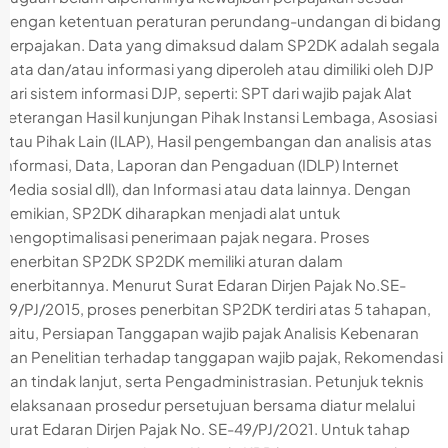
dengan ketentuan peraturan perundang-undangan di bidang
perpajakan. Data yang dimaksud dalam SP2DK adalah segala
data dan/atau informasi yang diperoleh atau dimiliki oleh DJP
dari sistem informasi DJP, seperti: SPT dari wajib pajak Alat
keterangan Hasil kunjungan Pihak Instansi Lembaga, Asosiasi
atau Pihak Lain (ILAP), Hasil pengembangan dan analisis atas
Informasi, Data, Laporan dan Pengaduan (IDLP) Internet
(Media sosial dll), dan Informasi atau data lainnya. Dengan
demikian, SP2DK diharapkan menjadi alat untuk
mengoptimalisasi penerimaan pajak negara. Proses
Penerbitan SP2DK SP2DK memiliki aturan dalam
penerbitannya. Menurut Surat Edaran Dirjen Pajak No.SE-
39/PJ/2015, proses penerbitan SP2DK terdiri atas 5 tahapan,
yaitu, Persiapan Tanggapan wajib pajak Analisis Kebenaran
dan Penelitian terhadap tanggapan wajib pajak, Rekomendasi
dan tindak lanjut, serta Pengadministrasian. Petunjuk teknis
pelaksanaan prosedur persetujuan bersama diatur melalui
Surat Edaran Dirjen Pajak No. SE-49/PJ/2021. Untuk tahap