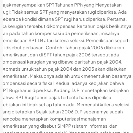
Pajak menyampaikan SPT Tahunan PPh yang Menyatakan
Rugi; Tidak semua SPT yang menyatakan rugi diperiksa. Ada
beberapa kondisi dimana SPT rugi harus diperiksa. Pertama,
jika kerugian tersebut dikompensasi ke tahun pajak berikutnya
dan pada tahun kompensasi ada pemeriksaan, misalnya
pemeriksaan SPT LB atau kriteria seleksi. Pemeriksaan seperti
ini disebut perluasan. Contoh : tahun pajak 2006 dilakukan
pemeriksaan, dan di SPT tahun pajak 2006 tersebut ada
kompensasi kerugian yang dibawa dari tahun pajak 2004.
Otomatis untuk tahun pajak 2004 dan 2005 akan dilakukan
pemeriksaan. Maksudnya adalah untuk menentukan besarnya
kompensasi secara fiskal. Kedua, adanya kebijakan bahwa
SPT Rugi harus diperiksa. Kadang DJP menetapkan kebijakan
bahwa SPT Rugi tahun pajak tertentu harus diperiksa.
Kebijakan ini tidak setiap tahun ada. Memenuhi kriteria seleksi
yang ditetapkan Sejak tahun 2006 DJP sebenarnya sudah
mencoba menerapkan komputerisasi manajeman
pemeriksaan yang disebut SIMPP (sistem informasi dan
manajemen pemeriksaan pajak). Yang menarik, salah satu ide