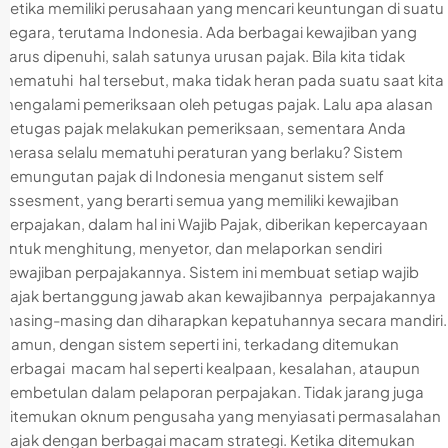
Ketika memiliki perusahaan yang mencari keuntungan di suatu
negara, terutama Indonesia. Ada berbagai kewajiban yang
harus dipenuhi, salah satunya urusan pajak. Bila kita tidak
mematuhi hal tersebut, maka tidak heran pada suatu saat kita
mengalami pemeriksaan oleh petugas pajak. Lalu apa alasan
petugas pajak melakukan pemeriksaan, sementara Anda
merasa selalu mematuhi peraturan yang berlaku? Sistem
pemungutan pajak di Indonesia menganut sistem self
assesment, yang berarti semua yang memiliki kewajiban
perpajakan, dalam hal ini Wajib Pajak, diberikan kepercayaan
untuk menghitung, menyetor, dan melaporkan sendiri
kewajiban perpajakannya. Sistem ini membuat setiap wajib
pajak bertanggung jawab akan kewajibannya perpajakannya
masing-masing dan diharapkan kepatuhannya secara mandiri.
Namun, dengan sistem seperti ini, terkadang ditemukan
berbagai macam hal seperti kealpaan, kesalahan, ataupun
pembetulan dalam pelaporan perpajakan. Tidak jarang juga
ditemukan oknum pengusaha yang menyiasati permasalahan
pajak dengan berbagai macam strategi. Ketika ditemukan