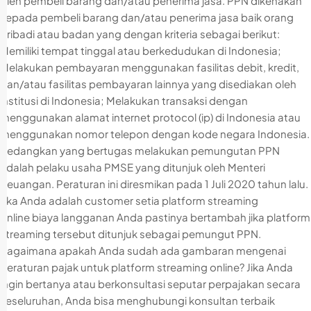
oleh pembeli barang dan/atau penerima jasa. PPN dikenakan
kepada pembeli barang dan/atau penerima jasa baik orang
pribadi atau badan yang dengan kriteria sebagai berikut:
Memiliki tempat tinggal atau berkedudukan di Indonesia;
Melakukan pembayaran menggunakan fasilitas debit, kredit,
dan/atau fasilitas pembayaran lainnya yang disediakan oleh
institusi di Indonesia; Melakukan transaksi dengan
menggunakan alamat internet protocol (ip) di Indonesia atau
menggunakan nomor telepon dengan kode negara Indonesia.
Sedangkan yang bertugas melakukan pemungutan PPN
adalah pelaku usaha PMSE yang ditunjuk oleh Menteri
Keuangan. Peraturan ini diresmikan pada 1 Juli 2020 tahun lalu.
Jika Anda adalah customer setia platform streaming
online biaya langganan Anda pastinya bertambah jika platform
streaming tersebut ditunjuk sebagai pemungut PPN.
Bagaimana apakah Anda sudah ada gambaran mengenai
peraturan pajak untuk platform streaming online? Jika Anda
ingin bertanya atau berkonsultasi seputar perpajakan secara
keseluruhan, Anda bisa menghubungi konsultan terbaik