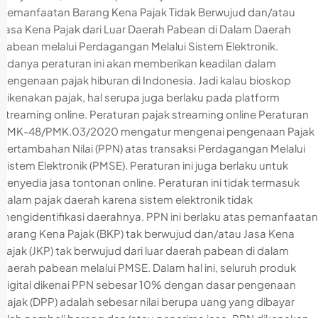
Pemanfaatan Barang Kena Pajak Tidak Berwujud dan/atau
Jasa Kena Pajak dari Luar Daerah Pabean di Dalam Daerah
Pabean melalui Perdagangan Melalui Sistem Elektronik.
Adanya peraturan ini akan memberikan keadilan dalam
pengenaan pajak hiburan di Indonesia. Jadi kalau bioskop
dikenakan pajak, hal serupa juga berlaku pada platform
streaming online. Peraturan pajak streaming online Peraturan
PMK-48/PMK.03/2020 mengatur mengenai pengenaan Pajak
Pertambahan Nilai (PPN) atas transaksi Perdagangan Melalui
Sistem Elektronik (PMSE). Peraturan ini juga berlaku untuk
penyedia jasa tontonan online. Peraturan ini tidak termasuk
dalam pajak daerah karena sistem elektronik tidak
mengidentifikasi daerahnya. PPN ini berlaku atas pemanfaatan
Barang Kena Pajak (BKP) tak berwujud dan/atau Jasa Kena
Pajak (JKP) tak berwujud dari luar daerah pabean di dalam
daerah pabean melalui PMSE. Dalam hal ini, seluruh produk
digital dikenai PPN sebesar 10% dengan dasar pengenaan
pajak (DPP) adalah sebesar nilai berupa uang yang dibayar