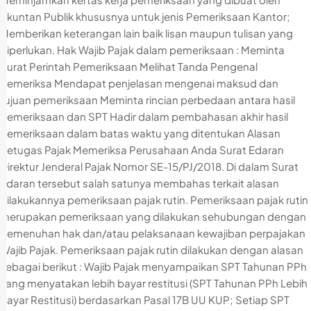
Akuntan Publik khususnya untuk jenis Pemeriksaan Kantor;
Memberikan keterangan lain baik lisan maupun tulisan yang
diperlukan. Hak Wajib Pajak dalam pemeriksaan : Meminta
Surat Perintah Pemeriksaan Melihat Tanda Pengenal
Pemeriksa Mendapat penjelasan mengenai maksud dan
tujuan pemeriksaan Meminta rincian perbedaan antara hasil
pemeriksaan dan SPT Hadir dalam pembahasan akhir hasil
pemeriksaan dalam batas waktu yang ditentukan Alasan
Petugas Pajak Memeriksa Perusahaan Anda Surat Edaran
Direktur Jenderal Pajak Nomor SE-15/PJ/2018. Di dalam Surat
Edaran tersebut salah satunya membahas terkait alasan
dilakukannya pemeriksaan pajak rutin. Pemeriksaan pajak rutin
merupakan pemeriksaan yang dilakukan sehubungan dengan
pemenuhan hak dan/atau pelaksanaan kewajiban perpajakan
Wajib Pajak. Pemeriksaan pajak rutin dilakukan dengan alasan
sebagai berikut : Wajib Pajak menyampaikan SPT Tahunan PPh
yang menyatakan lebih bayar restitusi (SPT Tahunan PPh Lebih
Bayar Restitusi) berdasarkan Pasal 17B UU KUP; Setiap SPT