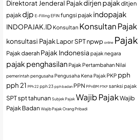
dirjen pajak
Direktorat Jenderal Pajak
ditjen
djp
indopajak
pajak
fungsi pajak
EFIN
E-Filling
Konsultan Pajak
INDOPAJAK.ID
Konsultan
Pajak
konsultasi Pajak
Lapor SPT
npwp
online
Pajak Indonesia
Pajak daerah
pajak negara
pajak penghasilan
Pajak Pertambahan Nilai
pph
PKP
Pengusaha Kena Pajak
pemerintah
pengusaha
pph 21
PPN
sanksi pajak
pph 23
PPh 22
pph badan
PPnBM
PTKP
Wajib Pajak
SPT
spt tahunan
Wajib
Subjek Pajak
Pajak Badan
Wajib Pajak Orang Pribadi