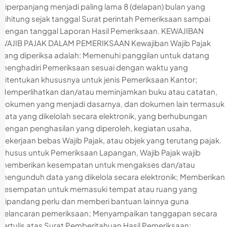
diperpanjang menjadi paling lama 8 (delapan) bulan yang
dihitung sejak tanggal Surat perintah Pemeriksaan sampai
dengan tanggal Laporan Hasil Pemeriksaan. KEWAJIBAN
WAJIB PAJAK DALAM PEMERIKSAAN Kewajiban Wajib Pajak
yang diperiksa adalah: Memenuhi panggilan untuk datang
menghadiri Pemeriksaan sesuai dengan waktu yang
ditentukan khususnya untuk jenis Pemeriksaan Kantor;
Memperlihatkan dan/atau meminjamkan buku atau catatan,
dokumen yang menjadi dasarnya, dan dokumen lain termasuk
data yang dikelolah secara elektronik, yang berhubungan
dengan penghasilan yang diperoleh, kegiatan usaha,
pekerjaan bebas Wajib Pajak, atau objek yang terutang pajak.
Khusus untuk Pemeriksaan Lapangan, Wajib Pajak wajib
memberikan kesempatan untuk mengakses dan/atau
mengunduh data yang dikelola secara elektronik; Memberikan
kesempatan untuk memasuki tempat atau ruang yang
dipandang perlu dan memberi bantuan lainnya guna
kelancaran pemeriksaan; Menyampaikan tanggapan secara
tertulis atas Surat Pemberitahuan Hasil Pemeriksaan;