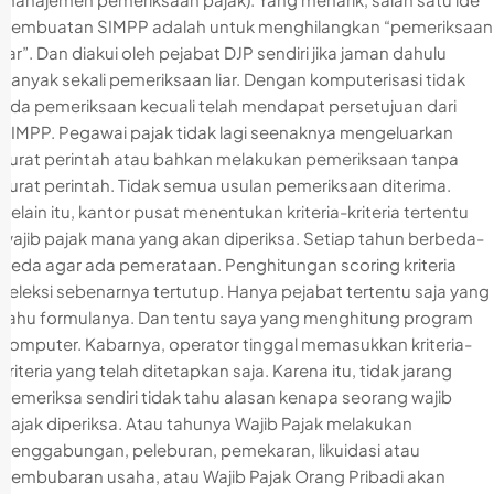
pembuatan SIMPP adalah untuk menghilangkan “pemeriksaan
liar”. Dan diakui oleh pejabat DJP sendiri jika jaman dahulu
banyak sekali pemeriksaan liar. Dengan komputerisasi tidak
ada pemeriksaan kecuali telah mendapat persetujuan dari
SIMPP. Pegawai pajak tidak lagi seenaknya mengeluarkan
surat perintah atau bahkan melakukan pemeriksaan tanpa
surat perintah. Tidak semua usulan pemeriksaan diterima.
Selain itu, kantor pusat menentukan kriteria-kriteria tertentu
wajib pajak mana yang akan diperiksa. Setiap tahun berbeda-
beda agar ada pemerataan. Penghitungan scoring kriteria
seleksi sebenarnya tertutup. Hanya pejabat tertentu saja yang
tahu formulanya. Dan tentu saya yang menghitung program
komputer. Kabarnya, operator tinggal memasukkan kriteria-
kriteria yang telah ditetapkan saja. Karena itu, tidak jarang
pemeriksa sendiri tidak tahu alasan kenapa seorang wajib
pajak diperiksa. Atau tahunya Wajib Pajak melakukan
penggabungan, peleburan, pemekaran, likuidasi atau
pembubaran usaha, atau Wajib Pajak Orang Pribadi akan