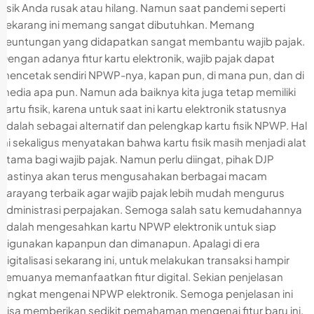
fisik Anda rusak atau hilang. Namun saat pandemi seperti
sekarang ini memang sangat dibutuhkan. Memang
keuntungan yang didapatkan sangat membantu wajib pajak.
Dengan adanya fitur kartu elektronik, wajib pajak dapat
mencetak sendiri NPWP-nya, kapan pun, di mana pun, dan di
media apa pun. Namun ada baiknya kita juga tetap memiliki
kartu fisik, karena untuk saat ini kartu elektronik statusnya
adalah sebagai alternatif dan pelengkap kartu fisik NPWP. Hal
ini sekaligus menyatakan bahwa kartu fisik masih menjadi alat
utama bagi wajib pajak. Namun perlu diingat, pihak DJP
pastinya akan terus mengusahakan berbagai macam
carayang terbaik agar wajib pajak lebih mudah mengurus
administrasi perpajakan. Semoga salah satu kemudahannya
adalah mengesahkan kartu NPWP elektronik untuk siap
digunakan kapanpun dan dimanapun. Apalagi di era
digitalisasi sekarang ini, untuk melakukan transaksi hampir
semuanya memanfaatkan fitur digital. Sekian penjelasan
singkat mengenai NPWP elektronik. Semoga penjelasan ini
bisa memberikan sedikit pemahaman mengenai fitur baru ini.