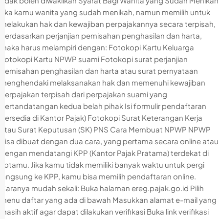
tidak boleh diwakilkan Syarat Bagi Wanita yang Sudah Menikah
Jika kamu wanita yang sudah menikah, namun memilih untuk
melakukan hak dan kewajiban perpajakannya secara terpisah,
berdasarkan perjanjian pemisahan penghasilan dan harta,
maka harus melampiri dengan: Fotokopi Kartu Keluarga
Fotokopi Kartu NPWP suami Fotokopi surat perjanjian
pemisahan penghasilan dan harta atau surat pernyataan
menghendaki melaksanakan hak dan memenuhi kewajiban
perpajakan terpisah dari perpajakan suami yang
bertandatangan kedua belah pihak Isi formulir pendaftaran
(tersedia di Kantor Pajak) Fotokopi Surat Keterangan Kerja
atau Surat Keputusan (SK) PNS Cara Membuat NPWP NPWP
bisa dibuat dengan dua cara, yang pertama secara online atau
dengan mendatangi KPP (Kantor Pajak Pratama) terdekat di
kotamu. Jika kamu tidak memiliki banyak waktu untuk pergi
langsung ke KPP, kamu bisa memilih pendaftaran online.
Caranya mudah sekali: Buka halaman ereg.pajak.go.id Pilih
menu daftar yang ada di bawah Masukkan alamat e-mail yang
masih aktif agar dapat dilakukan verifikasi Buka link verifikasi