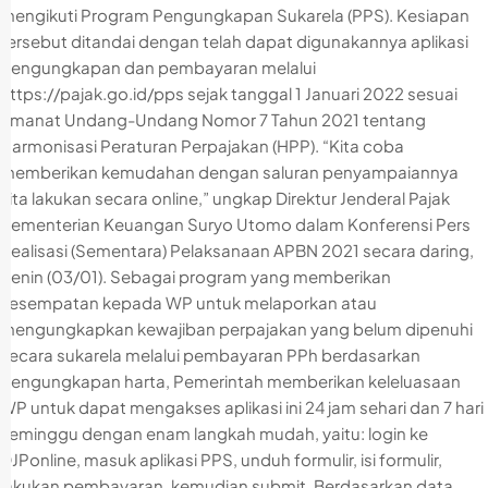
mengikuti Program Pengungkapan Sukarela (PPS). Kesiapan
tersebut ditandai dengan telah dapat digunakannya aplikasi
pengungkapan dan pembayaran melalui
https://pajak.go.id/pps sejak tanggal 1 Januari 2022 sesuai
amanat Undang-Undang Nomor 7 Tahun 2021 tentang
Harmonisasi Peraturan Perpajakan (HPP). “Kita coba
memberikan kemudahan dengan saluran penyampaiannya
kita lakukan secara online,” ungkap Direktur Jenderal Pajak
Kementerian Keuangan Suryo Utomo dalam Konferensi Pers
Realisasi (Sementara) Pelaksanaan APBN 2021 secara daring,
Senin (03/01). Sebagai program yang memberikan
kesempatan kepada WP untuk melaporkan atau
mengungkapkan kewajiban perpajakan yang belum dipenuhi
secara sukarela melalui pembayaran PPh berdasarkan
pengungkapan harta, Pemerintah memberikan keleluasaan
WP untuk dapat mengakses aplikasi ini 24 jam sehari dan 7 hari
seminggu dengan enam langkah mudah, yaitu: login ke
DJPonline, masuk aplikasi PPS, unduh formulir, isi formulir,
lakukan pembayaran, kemudian submit. Berdasarkan data