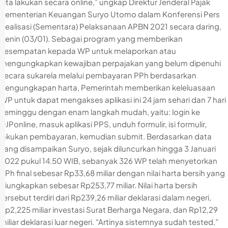
kita lakukan secara online,” ungkap Direktur Jenderal Pajak
Kementerian Keuangan Suryo Utomo dalam Konferensi Pers
Realisasi (Sementara) Pelaksanaan APBN 2021 secara daring,
Senin (03/01). Sebagai program yang memberikan
kesempatan kepada WP untuk melaporkan atau
mengungkapkan kewajiban perpajakan yang belum dipenuhi
secara sukarela melalui pembayaran PPh berdasarkan
pengungkapan harta, Pemerintah memberikan keleluasaan
WP untuk dapat mengakses aplikasi ini 24 jam sehari dan 7 hari
seminggu dengan enam langkah mudah, yaitu: login ke
DJPonline, masuk aplikasi PPS, unduh formulir, isi formulir,
lakukan pembayaran, kemudian submit. Berdasarkan data
yang disampaikan Suryo, sejak diluncurkan hingga 3 Januari
2022 pukul 14.50 WIB, sebanyak 326 WP telah menyetorkan
PPh final sebesar Rp33,68 miliar dengan nilai harta bersih yang
diungkapkan sebesar Rp253,77 miliar. Nilai harta bersih
tersebut terdiri dari Rp239,26 miliar deklarasi dalam negeri,
Rp2,225 miliar investasi Surat Berharga Negara, dan Rp12,29
miliar deklarasi luar negeri. “Artinya sistemnya sudah tested,”