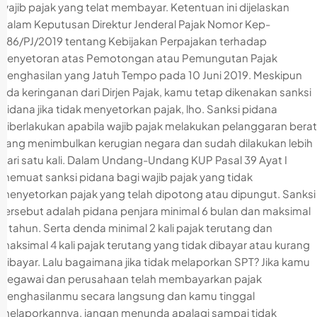
wajib pajak yang telat membayar. Ketentuan ini dijelaskan
dalam Keputusan Direktur Jenderal Pajak Nomor Kep-
486/PJ/2019 tentang Kebijakan Perpajakan terhadap
Penyetoran atas Pemotongan atau Pemungutan Pajak
Penghasilan yang Jatuh Tempo pada 10 Juni 2019. Meskipun
ada keringanan dari Dirjen Pajak, kamu tetap dikenakan sanksi
pidana jika tidak menyetorkan pajak, lho. Sanksi pidana
diberlakukan apabila wajib pajak melakukan pelanggaran berat
yang menimbulkan kerugian negara dan sudah dilakukan lebih
dari satu kali. Dalam Undang-Undang KUP Pasal 39 Ayat I
memuat sanksi pidana bagi wajib pajak yang tidak
menyetorkan pajak yang telah dipotong atau dipungut. Sanksi
tersebut adalah pidana penjara minimal 6 bulan dan maksimal
6 tahun. Serta denda minimal 2 kali pajak terutang dan
maksimal 4 kali pajak terutang yang tidak dibayar atau kurang
dibayar. Lalu bagaimana jika tidak melaporkan SPT? Jika kamu
pegawai dan perusahaan telah membayarkan pajak
penghasilanmu secara langsung dan kamu tinggal
melaporkannya, jangan menunda apalagi sampai tidak