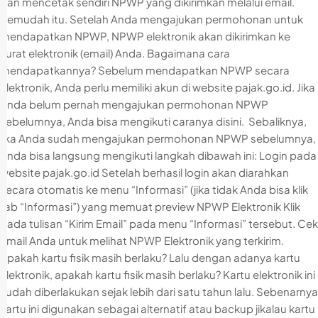
dan mencetak sendiri NPWP yang dikirimkan melalui email.
Semudah itu. Setelah Anda mengajukan permohonan untuk
mendapatkan NPWP, NPWP elektronik akan dikirimkan ke
surat elektronik (email) Anda. Bagaimana cara
mendapatkannya? Sebelum mendapatkan NPWP secara
elektronik, Anda perlu memiliki akun di website pajak.go.id. Jika
Anda belum pernah mengajukan permohonan NPWP
sebelumnya, Anda bisa mengikuti caranya disini. Sebaliknya,
jika Anda sudah mengajukan permohonan NPWP sebelumnya,
Anda bisa langsung mengikuti langkah dibawah ini: Login pada
website pajak.go.id Setelah berhasil login akan diarahkan
secara otomatis ke menu “Informasi” (jika tidak Anda bisa klik
tab “Informasi”) yang memuat preview NPWP Elektronik Klik
pada tulisan “Kirim Email” pada menu “Informasi” tersebut. Cek
email Anda untuk melihat NPWP Elektronik yang terkirim.
Apakah kartu fisik masih berlaku? Lalu dengan adanya kartu
elektronik, apakah kartu fisik masih berlaku? Kartu elektronik ini
sudah diberlakukan sejak lebih dari satu tahun lalu. Sebenarnya
kartu ini digunakan sebagai alternatif atau backup jikalau kartu