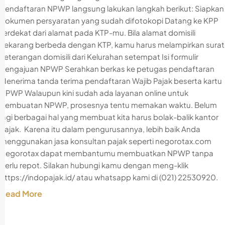
pendaftaran NPWP langsung lakukan langkah berikut: Siapkan
dokumen persyaratan yang sudah difotokopi Datang ke KPP
terdekat dari alamat pada KTP-mu. Bila alamat domisili
sekarang berbeda dengan KTP, kamu harus melampirkan surat
keterangan domisili dari Kelurahan setempat Isi formulir
pengajuan NPWP Serahkan berkas ke petugas pendaftaran
Menerima tanda terima pendaftaran Wajib Pajak beserta kartu
NPWP Walaupun kini sudah ada layanan online untuk
pembuatan NPWP, prosesnya tentu memakan waktu. Belum
lagi berbagai hal yang membuat kita harus bolak-balik kantor
Pajak. Karena itu dalam pengurusannya, lebih baik Anda
menggunakan jasa konsultan pajak seperti negorotax.com
Negorotax dapat membantumu membuatkan NPWP tanpa
perlu repot. Silakan hubungi kamu dengan meng-klik
https://indopajak.id/ atau whatsapp kami di (021) 22530920.
Read More