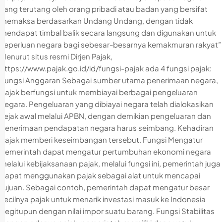
yang terutang oleh orang pribadi atau badan yang bersifat
memaksa berdasarkan Undang Undang, dengan tidak
mendapat timbal balik secara langsung dan digunakan untuk
keperluan negara bagi sebesar-besarnya kemakmuran rakyat”
Menurut situs resmi Dirjen Pajak,
https://www.pajak.go.id/id/fungsi-pajak ada 4 fungsi pajak:
Fungsi Anggaran Sebagai sumber utama penerimaan negara,
pajak berfungsi untuk membiayai berbagai pengeluaran
negara. Pengeluaran yang dibiayai negara telah dialokasikan
sejak awal melalui APBN, dengan demikian pengeluaran dan
penerimaan pendapatan negara harus seimbang. Kehadiran
pajak memberi keseimbangan tersebut. Fungsi Mengatur
Pemerintah dapat mengatur pertumbuhan ekonomi negara
melalui kebijaksanaan pajak, melalui fungsi ini, pemerintah juga
dapat menggunakan pajak sebagai alat untuk mencapai
tujuan. Sebagai contoh, pemerintah dapat mengatur besar
kecilnya pajak untuk menarik investasi masuk ke Indonesia
begitupun dengan nilai impor suatu barang. Fungsi Stabilitas