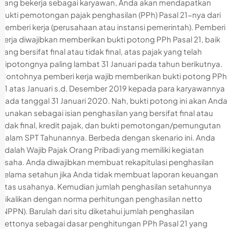
yang bekerja sebagai karyawan, Anda akan mendapatkan
bukti pemotongan pajak penghasilan (PPh) Pasal 21-nya dari
pemberi kerja (perusahaan atau instansi pemerintah). Pemberi
kerja diwajibkan memberikan bukti potong PPh Pasal 21, baik
yang bersifat final atau tidak final, atas pajak yang telah
dipotongnya paling lambat 31 Januari pada tahun berikutnya.
Contohnya pemberi kerja wajib memberikan bukti potong PPh
21 atas Januari s.d. Desember 2019 kepada para karyawannya
pada tanggal 31 Januari 2020. Nah, bukti potong ini akan Anda
gunakan sebagai isian penghasilan yang bersifat final atau
tidak final, kredit pajak, dan bukti pemotongan/pemungutan
dalam SPT Tahunannya. Berbeda dengan skenario ini. Anda
adalah Wajib Pajak Orang Pribadi yang memiliki kegiatan
usaha. Anda diwajibkan membuat rekapitulasi penghasilan
selama setahun jika Anda tidak membuat laporan keuangan
atas usahanya. Kemudian jumlah penghasilan setahunnya
dikalikan dengan norma perhitungan penghasilan netto
(NPPN). Barulah dari situ diketahui jumlah penghasilan
nettonya sebagai dasar penghitungan PPh Pasal 21 yang