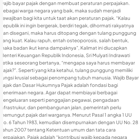
wajib bayar pajak dengan membuat peraturan perpajakan.
Sebagai warga negara yang baik, maka sudah menjadi
kewajiban bagi kita untuk taat akan peraturan pajak. “Kalau
Republik ini ingin bergerak, berdiri tegak, dihormati rakyatnya
dan disegani, maka harus ditopang dengan tulang punggung
yang kuat. Kalau rapuh, entah osteoporosis, salah bentuk,
maka badan ikut kena dampaknya”, Kalimat ini diucapkan
Menteri Keuangan Republik Indonesia, Sri Mulyati Indrawati
ketika seseorang bertanya, “mengapa saya harus membayar
pajak?”. Seperti yang kita ketahui, tulang punggung memiliki
fungsi krusial sebagai penompang tubuh manusia. Wajib Bayar
Pajak dan Dasar Hukumnya Pajak adalah fondasi bagi
penerimaan negara. Agar dapat membiayai berbagai
pengeluaran seperti penggajian pegawai, pengadaan
infrastrukur, dan pembangunan jalan, pemerintah perlu
memungut pajak dari warganya. Menurut Pasal 1 angka 1 UU
No. 6 Tahun 1983, kemudian disempurnakan dengan UU No. 28
Tahun 2007 tentang Ketentuan umum dan tata cara
perpajakan. Pajak adalah “kontribusi wajib kepada negara