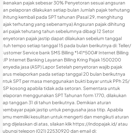
dikenakan pajak sebesar 30% Penyetoran sesuai angsuran
dan pelaporan dilakukan setiap bulan Jumlah pajak terhutang
dihitung kembali pada SPT tahunan (Pasal 29, menghitung
pajak terhutang yang sebenarnya) Angsuran pajak dihitung
dari pajak tehutang tahun sebelumnya dibagi 12 Setor
Penyetoran pajak jastip dapat dilakukan sebelum tanggal
jatuh tempo setiap tanggal 15 pada bulan berikutnya di: Teller/
Customer Service bank SMS Billing *141*500# Internet Billing
DJP Internet Banking Layanan Billing Kring Pajak 1500200
Penyedia jasa (ASP) Lapor Setelah penyetoran wajib pajak
harus melaporkan pada setiap tanggal 20 bulan berikutnya
untuk SPT per masa menggunakan bukti bayar untuk PPh 25/
SSP kosong apabila tidak ada setoran. Sementara untuk
pelaporan menggunakan SPT Tahunan form 1770, dilakukan
tiap tanggan 31 di tahun berikutnya. Demikian aturan
membayar pajak jastip untuk pengusaha jasa titip. Apabila
kamu memiliki kesulitan untuk mengerti dan mengikuti aturan
yang dijelaskan di atas, silakan klik https://indopajak.id/ atau
hubungi telepon (021) 22530920 dan email di: