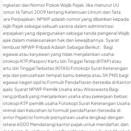
singkatan dari Nomor Pokok Wajib Pajak. Jika menurut UU
Nomor 16 Tahun 2009 tentang Ketentuan Umum dan Tata
Cara Perpajakan, NPWP adalah nomor yang diberikan kepada
Wajib Pajak sebagai sebuah sarana dalam administrasi
perpajakan yang dipergunakan sebagai tanda pengenal Wajib
Pajak dalam melaksanakan hak dan kewajibannya. Syarat
Membuat NPWP Pribadi Adalah Sebagai Berikut: Bagi
pegawai atau karyawan yang tidak menjalankan usaha:
Fotokopi KTP/Paspor/ Kartu Izin Tinggal Tetap (KITAP) atau
Kartu Izin Tinggal Terbatas (KITAS) Fotokopi Surat Keterangan
Kerja dari perusahaan tempat kamu bekerja atau SK PNS bagi
pegawai negeri sipil Isi Formulir Pendaftaran (tersedia di Kantor
Pajak). Syarat NPWP Pemilik Usaha atau Wiraswasta Bagi
orang pribadi yang menjalankan usaha atau pekerjaan bebas:
Fotokopi KTP pemilik usaha Fotokopi Surat Keterangan Usaha
minimal dari Kelurahan Isi formulir pendaftaran (tersedia di
Kantor Pajak) Isi formulir pernyataan usaha lengkap dengan
materai 6000 Mendatangi kantor pajak untuk mendaftar, dan