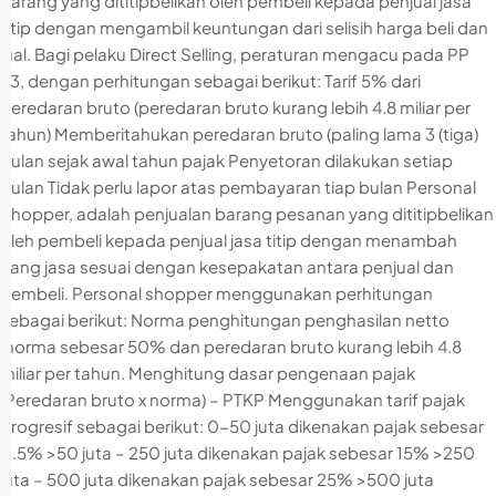
barang yang dititipbelikan oleh pembeli kepada penjual jasa
titip dengan mengambil keuntungan dari selisih harga beli dan
jual. Bagi pelaku Direct Selling, peraturan mengacu pada PP
23, dengan perhitungan sebagai berikut: Tarif 5% dari
peredaran bruto (peredaran bruto kurang lebih 4.8 miliar per
tahun) Memberitahukan peredaran bruto (paling lama 3 (tiga)
bulan sejak awal tahun pajak Penyetoran dilakukan setiap
bulan Tidak perlu lapor atas pembayaran tiap bulan Personal
Shopper, adalah penjualan barang pesanan yang dititipbelikan
oleh pembeli kepada penjual jasa titip dengan menambah
uang jasa sesuai dengan kesepakatan antara penjual dan
pembeli. Personal shopper menggunakan perhitungan
sebagai berikut: Norma penghitungan penghasilan netto
(norma sebesar 50% dan peredaran bruto kurang lebih 4.8
miliar per tahun. Menghitung dasar pengenaan pajak
(Peredaran bruto x norma) – PTKP Menggunakan tarif pajak
progresif sebagai berikut: 0-50 juta dikenakan pajak sebesar
0.5% >50 juta – 250 juta dikenakan pajak sebesar 15% >250
juta – 500 juta dikenakan pajak sebesar 25% >500 juta