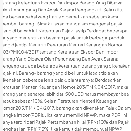
tentang Ketentuan Ekspor Dan Impor Barang Yang Dibawa
Oleh Penumpang Dan Awak Sarana Pengangkut. Selain itu,
ada beberapa hal yang harus diperhatikan sebelum kamu
membeli barang. Simak ulasan mendalam mengenai pajak
jastip di bawah ini. Ketentuan Pajak Jastip Terdapat beberapa
hal yang menentukan besaran pajak untuk berbagai produk
yang dijastip. Menurut Peraturan Menteri Keuangan Nomor
203/PMK.04/2017 tentang Ketentuan Ekspor Dan Impor
Barang Yang Dibawa Oleh Penumpang Dan Awak Sarana
Pengangkut, ada beberapa ketentuan barang yang dikenakan
pajak ini. Barang- barang yang dibeli untuk jasa titip akan
dikenakan beberapa jenis pajak, diantaranya: Berdasarkan
Peraturan Menteri Keuangan Nomor 203/PMK.04/2017, maka
barang yang seharga lebih dari 500USD harus membayar bea
masuk sebesar 10%. Selain Peraturan Menteri Keuangan
Nomor 203/PMK.04/2017, barang akan dikenakan Pajak Dalam
Rangka Impor (PDRI). Jika kamu memiliki NPWP, maka PDRI ini
hanya terdiri dari Pajak Pertambahan Nilai (PPN) 10% dan Pajak
Penghasilan (PPh) 7,5%. Jika kamu tidak mempunyai NPWP