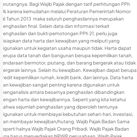
terutangnya. Bagi Wajib Pajak dengan tarif perhitungan PPh
1% karena kemudahan melalui Peraturan Pemerintah Nomor
46 Tahun 2013 maka seluruh penghasilannya merupakan
penghasilan final. Selain data dan informasi terkait
penghasilan dan bukti pemotongan PPh 21, perlu juga
disiapkan data harta dan kewajiban yang meliputi yang
digunakan untuk kegiatan usaha maupun tidak. Harta dapat
berupa data tanah dan bangunan berupa kepemilikan tanah,
kendaraan bermotor, piutang, dan barang bergerak atau tidak
bergerak lainnya. Selain itu kewajiban. Kewajiban dapat berupa
kredit kepemilikan rumah, kredit bank, dan lainnya. Data harta
dan kewajiban sangat penting karena digunakan untuk
menganalisis antara besarnya penghasilan dibandingkan
dengan harta dan kewajibannya. Seperti yang kita ketahui
bahwa sejumlah penghasilan yang diperoleh tentunya
digunakan untuk membiayai kebutuhan sehari-hari, investasi,
dan membayar kewajiban/hutang. Wajib Pajak Badan Sama
seperti halnya Wajib Pajak Orang Pribadi, Wajib Pajak Badan
juga harus menyediakan NPWP perusahaan. Wajib Pajak