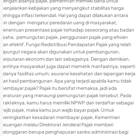
Dengan adanya pajak, pemerintah memiliki dana untuk
menjalankan kebijakan yang menyangkut stabilitas harga
sehingga inflasi terkendali. Hal yang dapat dilakukan antara
lain dengan mengatur peredaran uang di masyarakat,
penentuan presentase pajak terhadap seseorang atau badan
usaha, pemungutan pajak, penggunaan pajak yang efisien
dan efektif. Fungsi Redistribusi Pendapatan Pajak yang telah
dipungut negara akan digunakan untuk pembangunan,
perputaran ekonomi dan lain sebagainya. Dengan demikian,
nantinya masyarakat juga dapat memetik manfaatnya, seperti
adanya fasilitas umum, asuransi kesehatan dan lapangan kerja
dari hasil pembangunan. Apa yang terjadi apabila kamu tidak
membayar pajak? Pajak itu bersifat memaksa, jadi ada
peraturan yang menaungi pemungutan pajak tersebut. Pada
prakteknya, kamu harus memiliki NPWP dan terdaftar sebagai
wajib pajak, maka kamu pun wajib bayar pajak. Untuk
meningkatkan kesadaran membayar pajak, Kementrian
Keuangan melalui Direktorat Jenderal Pajak memberi
kelonggaran berupa penghapusan sanksi administrasi bagi