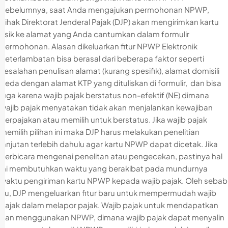
Sebelumnya, saat Anda mengajukan permohonan NPWP,
pihak Direktorat Jenderal Pajak (DJP) akan mengirimkan kartu
fisik ke alamat yang Anda cantumkan dalam formulir
permohonan. Alasan dikeluarkan fitur NPWP Elektronik
Keterlambatan bisa berasal dari beberapa faktor seperti
kesalahan penulisan alamat (kurang spesifik), alamat domisili
beda dengan alamat KTP yang dituliskan di formulir, dan bisa
juga karena wajib pajak berstatus non-efektif (NE) dimana
wajib pajak menyatakan tidak akan menjalankan kewajiban
perpajakan atau memilih untuk berstatus. Jika wajib pajak
memilih pilihan ini maka DJP harus melakukan penelitian
lanjutan terlebih dahulu agar kartu NPWP dapat dicetak. Jika
berbicara mengenai penelitan atau pengecekan, pastinya hal
ini membutuhkan waktu yang berakibat pada mundurnya
waktu pengiriman kartu NPWP kepada wajib pajak. Oleh sebab
itu, DJP mengeluarkan fitur baru untuk mempermudah wajib
pajak dalam melapor pajak. Wajib pajak untuk mendapatkan
dan menggunakan NPWP, dimana wajib pajak dapat menyalin