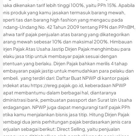
maka dikenakan tarif lebih tinggi 100%, yaitu PPh 15%. Apabila
jenis produk yang kamu jasakan termasuk barang mewah,
seperti tas dan barang high fashion yang mengacu pada
Undang-Undang No. 42 Tahun 2009 tentang PPN dan PPnBM,
bahwa tarif pajak penjualan atas barang yang dikategorikan
barang mewah sebesar 10% dan maksimal 200%. Himbauan
Dirjen Pajak Atas Usaha Jastip Dirjen Pajak menghimbau para
pelaku jasa titip untuk membayar pajak sesuai dengan
ketentuan yang berlaku. Dirjen Pajak bahkan merilis 4 tahap
pembayaran pajak jastip untuk memudahkan para pelaku dan
pembeli. yang terdiri dari: Daftar Buat NPWP di kantor pajak
terdekat atau https://ereg.pajak.go.id, keberadaan NPWP
dapat membantumu dalam berbagai hal, diantaranya
administrasi bank, pembuatan passport dan Surat Izin Usaha
Perdagangan. NPWP juga dapat mengurangi tarif pajak PPh
ketika kamu menjalankan bisnis jasa titip. Hitung Dirjen Pajak
membagi dua jenis perhitungan pajak berdasarkan jenis cara
berjualan sebagai berikut: Direct Selling, yaitu penjualan