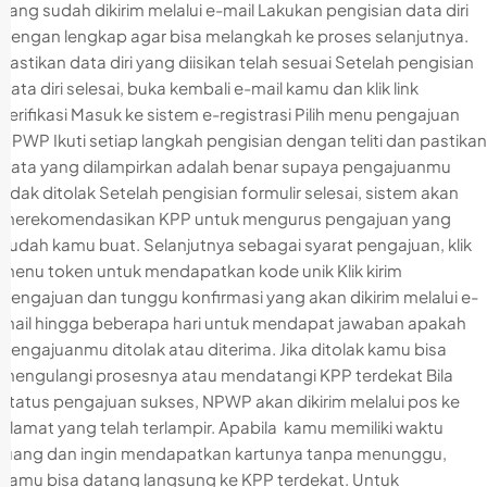
yang sudah dikirim melalui e-mail Lakukan pengisian data diri
dengan lengkap agar bisa melangkah ke proses selanjutnya.
Pastikan data diri yang diisikan telah sesuai Setelah pengisian
data diri selesai, buka kembali e-mail kamu dan klik link
verifikasi Masuk ke sistem e-registrasi Pilih menu pengajuan
NPWP Ikuti setiap langkah pengisian dengan teliti dan pastikan
data yang dilampirkan adalah benar supaya pengajuanmu
tidak ditolak Setelah pengisian formulir selesai, sistem akan
merekomendasikan KPP untuk mengurus pengajuan yang
sudah kamu buat. Selanjutnya sebagai syarat pengajuan, klik
menu token untuk mendapatkan kode unik Klik kirim
pengajuan dan tunggu konfirmasi yang akan dikirim melalui e-
mail hingga beberapa hari untuk mendapat jawaban apakah
pengajuanmu ditolak atau diterima. Jika ditolak kamu bisa
mengulangi prosesnya atau mendatangi KPP terdekat Bila
status pengajuan sukses, NPWP akan dikirim melalui pos ke
alamat yang telah terlampir. Apabila kamu memiliki waktu
luang dan ingin mendapatkan kartunya tanpa menunggu,
kamu bisa datang langsung ke KPP terdekat. Untuk