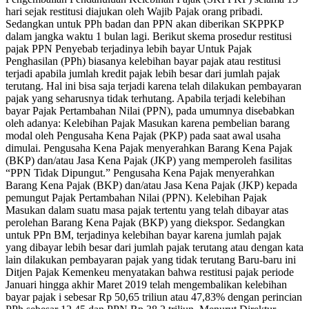
hari sejak restitusi diajukan oleh Wajib Pajak orang pribadi.
Sedangkan untuk PPh badan dan PPN akan diberikan SKPPKP
dalam jangka waktu 1 bulan lagi. Berikut skema prosedur restitusi
pajak PPN Penyebab terjadinya lebih bayar Untuk Pajak
Penghasilan (PPh) biasanya kelebihan bayar pajak atau restitusi
terjadi apabila jumlah kredit pajak lebih besar dari jumlah pajak
terutang. Hal ini bisa saja terjadi karena telah dilakukan pembayaran
pajak yang seharusnya tidak terhutang. Apabila terjadi kelebihan
bayar Pajak Pertambahan Nilai (PPN), pada umumnya disebabkan
oleh adanya: Kelebihan Pajak Masukan karena pembelian barang
modal oleh Pengusaha Kena Pajak (PKP) pada saat awal usaha
dimulai. Pengusaha Kena Pajak menyerahkan Barang Kena Pajak
(BKP) dan/atau Jasa Kena Pajak (JKP) yang memperoleh fasilitas
“PPN Tidak Dipungut.” Pengusaha Kena Pajak menyerahkan
Barang Kena Pajak (BKP) dan/atau Jasa Kena Pajak (JKP) kepada
pemungut Pajak Pertambahan Nilai (PPN). Kelebihan Pajak
Masukan dalam suatu masa pajak tertentu yang telah dibayar atas
perolehan Barang Kena Pajak (BKP) yang diekspor. Sedangkan
untuk PPn BM, terjadinya kelebihan bayar karena jumlah pajak
yang dibayar lebih besar dari jumlah pajak terutang atau dengan kata
lain dilakukan pembayaran pajak yang tidak terutang Baru-baru ini
Ditjen Pajak Kemenkeu menyatakan bahwa restitusi pajak periode
Januari hingga akhir Maret 2019 telah mengembalikan kelebihan
bayar pajak i sebesar Rp 50,65 triliun atau 47,83% dengan perincian