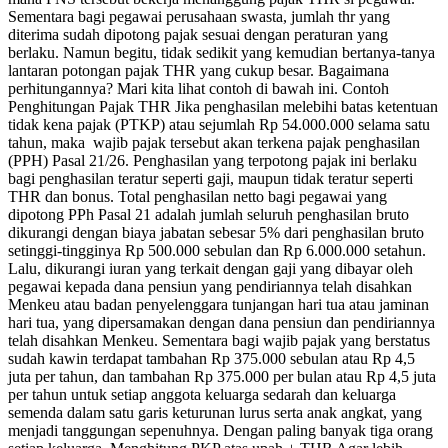
Sementara bagi pegawai perusahaan swasta, jumlah thr yang
diterima sudah dipotong pajak sesuai dengan peraturan yang
berlaku. Namun begitu, tidak sedikit yang kemudian bertanya-tanya
lantaran potongan pajak THR yang cukup besar. Bagaimana
perhitungannya? Mari kita lihat contoh di bawah ini. Contoh
Penghitungan Pajak THR Jika penghasilan melebihi batas ketentuan
tidak kena pajak (PTKP) atau sejumlah Rp 54.000.000 selama satu
tahun, maka wajib pajak tersebut akan terkena pajak penghasilan
(PPH) Pasal 21/26. Penghasilan yang terpotong pajak ini berlaku
bagi penghasilan teratur seperti gaji, maupun tidak teratur seperti
THR dan bonus. Total penghasilan netto bagi pegawai yang
dipotong PPh Pasal 21 adalah jumlah seluruh penghasilan bruto
dikurangi dengan biaya jabatan sebesar 5% dari penghasilan bruto
setinggi-tingginya Rp 500.000 sebulan dan Rp 6.000.000 setahun.
Lalu, dikurangi iuran yang terkait dengan gaji yang dibayar oleh
pegawai kepada dana pensiun yang pendiriannya telah disahkan
Menkeu atau badan penyelenggara tunjangan hari tua atau jaminan
hari tua, yang dipersamakan dengan dana pensiun dan pendiriannya
telah disahkan Menkeu. Sementara bagi wajib pajak yang berstatus
sudah kawin terdapat tambahan Rp 375.000 sebulan atau Rp 4,5
juta per tahun, dan tambahan Rp 375.000 per bulan atau Rp 4,5 juta
per tahun untuk setiap anggota keluarga sedarah dan keluarga
semenda dalam satu garis keturunan lurus serta anak angkat, yang
menjadi tanggungan sepenuhnya. Dengan paling banyak tiga orang