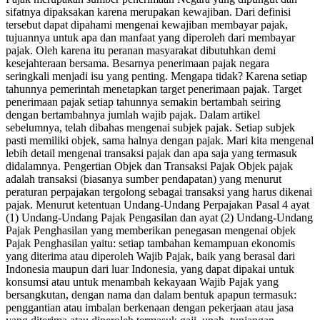
sifatnya dipaksakan karena merupakan kewajiban. Dari definisi
tersebut dapat dipahami mengenai kewajiban membayar pajak,
tujuannya untuk apa dan manfaat yang diperoleh dari membayar
pajak. Oleh karena itu peranan masyarakat dibutuhkan demi
kesejahteraan bersama. Besarnya penerimaan pajak negara
seringkali menjadi isu yang penting. Mengapa tidak? Karena setiap
tahunnya pemerintah menetapkan target penerimaan pajak. Target
penerimaan pajak setiap tahunnya semakin bertambah seiring
dengan bertambahnya jumlah wajib pajak. Dalam artikel
sebelumnya, telah dibahas mengenai subjek pajak. Setiap subjek
pasti memiliki objek, sama halnya dengan pajak. Mari kita mengenal
lebih detail mengenai transaksi pajak dan apa saja yang termasuk
didalamnya. Pengertian Objek dan Transaksi Pajak Objek pajak
adalah transaksi (biasanya sumber pendapatan) yang menurut
peraturan perpajakan tergolong sebagai transaksi yang harus dikenai
pajak. Menurut ketentuan Undang-Undang Perpajakan Pasal 4 ayat
(1) Undang-Undang Pajak Pengasilan dan ayat (2) Undang-Undang
Pajak Penghasilan yang memberikan penegasan mengenai objek
Pajak Penghasilan yaitu: setiap tambahan kemampuan ekonomis
yang diterima atau diperoleh Wajib Pajak, baik yang berasal dari
Indonesia maupun dari luar Indonesia, yang dapat dipakai untuk
konsumsi atau untuk menambah kekayaan Wajib Pajak yang
bersangkutan, dengan nama dan dalam bentuk apapun termasuk:
penggantian atau imbalan berkenaan dengan pekerjaan atau jasa