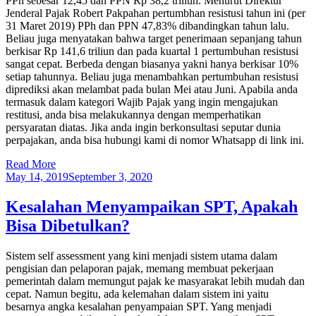
PPh sebesar 12,45 dan PPN Rp 38,2 triliun. Menurut Direktur
Jenderal Pajak Robert Pakpahan pertumbhan resistusi tahun ini (per
31 Maret 2019) PPh dan PPN 47,83% dibandingkan tahun lalu.
Beliau juga menyatakan bahwa target penerimaan sepanjang tahun
berkisar Rp 141,6 triliun dan pada kuartal 1 pertumbuhan resistusi
sangat cepat. Berbeda dengan biasanya yakni hanya berkisar 10%
setiap tahunnya. Beliau juga menambahkan pertumbuhan resistusi
diprediksi akan melambat pada bulan Mei atau Juni. Apabila anda
termasuk dalam kategori Wajib Pajak yang ingin mengajukan
restitusi, anda bisa melakukannya dengan memperhatikan
persyaratan diatas. Jika anda ingin berkonsultasi seputar dunia
perpajakan, anda bisa hubungi kami di nomor Whatsapp di link ini.
Read More
May 14, 2019
September 3, 2020
Kesalahan Menyampaikan SPT, Apakah
Bisa Dibetulkan?
Sistem self assessment yang kini menjadi sistem utama dalam
pengisian dan pelaporan pajak, memang membuat pekerjaan
pemerintah dalam memungut pajak ke masyarakat lebih mudah dan
cepat. Namun begitu, ada kelemahan dalam sistem ini yaitu
besarnya angka kesalahan penyampaian SPT. Yang menjadi