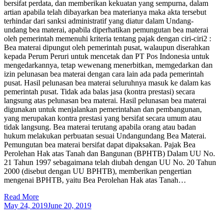
bersifat perdata, dan memberikan kekuatan yang sempurna, dalam
artian apabila telah dibayarkan bea materianya maka akta tersebut
terhindar dari sanksi administratif yang diatur dalam Undang-
undang bea materai, apabila diperhatikan pemungutan bea materai
oleh pemerintah memenuhi kriteria tentang pajak dengan ciri-ciri2 :
Bea materai dipungut oleh pemerintah pusat, walaupun diserahkan
kepada Perum Peruri untuk mencetak dan PT Pos Indonesia untuk
mengedarkannya, tetap wewenang menerbitkan, memgedarkan dan
izin pelunasan bea materai dengan cara lain ada pada pemerintah
pusat. Hasil pelunasan bea materai seluruhnya masuk ke dalam kas
pemerintah pusat. Tidak ada balas jasa (kontra prestasi) secara
langsung atas pelunasan bea materai. Hasil pelunasan bea materai
digunakan untuk menjalankan pemerintahan dan pembangunan,
yang merupakan kontra prestasi yang bersifat secara umum atau
tidak langsung. Bea materai terutang apabila orang atau badan
hukum melakukan perbuatan sesuai Undangundang Bea Materai.
Pemungutan bea materai bersifat dapat dipaksakan. Pajak Bea
Perolehan Hak atas Tanah dan Bangunan (BPHTB) Dalam UU No.
21 Tahun 1997 sebagaimana telah diubah dengan UU No. 20 Tahun
2000 (disebut dengan UU BPHTB), memberikan pengertian
mengenai BPHTB, yaitu Bea Perolehan Hak atas Tanah…
Read More
May 24, 2019
June 20, 2019