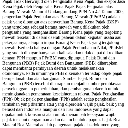
Pajak Tidak Berwujud oleh Pengusaha Kena Pajak; dan ekspor Jasa
Kena Pajak oleh Pengusaha Kena Pajak Pajak Penjualan atas
Barang Mewah Menurut Undang-undang PPN No 42 Tahun 2000,
pengertian Pajak Penjualan atas Barang Mewah (PPnBM) adalah
pajak yang dipungut atas penyerahan Barang Kena Pajak (BKP)
yang tergolong sebagai barang mewah yang dilakukan oleh
pengusaha yang menghasilkan Barang Kena pajak yang tergolong
mewah tersebut di dalam daerah pabean dalam kegiatan usaha aau
pekerjaannya, ataupun impor Barang Kena Pajak yang tergolong
mewah. Berbeda halnya dengan Pajak Pertambahan Nilai, PPnBM
yang sudah dibayar hanya satu kali saja dan tidak dapat dikreditkan
dengan PPN maupun PPnBM yang dipungut. Pajak Bumi dan
Bangunan (PBB) Pajak Bumi dan Bangunan (PBB) diharapkan
dapat membantu pembiyaan daerah untuk melaksanakan
otonominya. Pada umumnya PBB dikenakan terhadap objek pajak
berupa tanah dan atau bangunan. Sumber Pajak Bumi dan
Bangunan (PBB) tersebut diharapkan menjadi sumber pembiayaan
penyelenggaraan pemerintahan, dan pembangunan daerah untuk
meningkatakan pemerataan kesejahteraan rakyat. Pajak Penghasilan
(PPh) Objek pajak penghasilan (PPh) adalah setiap penghasilan
tambahan yang diterima atau yang diperoleh wajib pajak, baik yang
berasal dari Indonesia maupun dari luar Indonesia yang dapat
dipakai untuk konsumsi atau untuk menambah kekayaan wajib
pajak tersebut dengan nama dan dalam bentuk apapun. Pajak Bea
Materai Bea Materai adalah pengenaan pajak atas dokumen yang