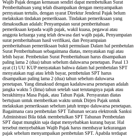
Wajib Pajak dengan kemauan sendiri dapat membetulkan Surat
Pemberitahuan yang telah disampaikan dengan menyampaikan
pernyataan tertulis, dengan syarat Direktur Jenderal Pajak belum
melakukan tindakan pemeriksaan. Tindakan pemeriksaan yang
dimaksudkan adalah: Penyampaian surat pemberitahuan
pemeriksaan kepada wajib pajak, wakil kuasa, pegawai atau
anggota keluarga yang telah dewasa dari wajib pajak, Penyampaian
surat pemberitahuan hasil verifikasi, dan Penyampaian
pemberitahuan pemeriiksaan bukti permulaan Dalam hal pembetulan
Surat Pemberitahuan sebagaimana diatas, menyatakan rugi atau
lebih bayar. Pembetulan Surat Pemberitahuan harus disampaikan
paling lama 2 (dua) tahun sebelum daluwarsa penetapan. Pasal 13
ayat (1) UU KUP menyatakan bahwa dalam hal pembetulan SPT
menyatakan rugi atau lebih bayar, pembetulan SPT harus
disampaikan paling lama 2 (dua) tahun sebelum daluwarsa
penetapan. Yang dimaksud dengan kadaluwarsa penetapan adalah
jangka waktu 5 (lima) tahun setelah saat terutangnya pajak atau
berakhirnya Masa Pajak, atau Tahun Pajak. Persyaratan diatas
bertujuan untuk memberikan waktu untuk Dirjen Pajak untuk
melakukan pemeriksaan sebelum jatuh tempo daluwarsa penetapan.
Bagaimana cara pembetulan SPT Tahunan secara elektronik Sanksi
Administrasi Bila tidak membetulkan SPT Tahunan Pembetulan
SPT dapat mungkin saja dapat menyebabkan kurang bayar. Hal
tersebut menyebabkan Wajib Pajak harus membayar kekurangan
pajak sebelum menyampaikan pembetulan SPT. Apabila terdapat