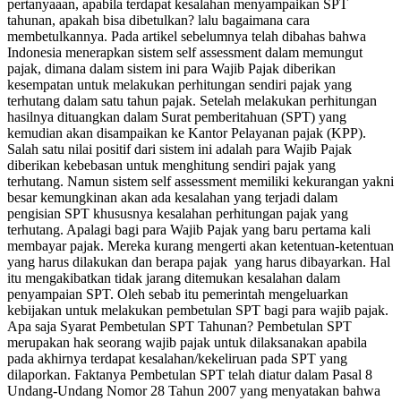
pertanyaaan, apabila terdapat kesalahan menyampaikan SPT
tahunan, apakah bisa dibetulkan? lalu bagaimana cara
membetulkannya. Pada artikel sebelumnya telah dibahas bahwa
Indonesia menerapkan sistem self assessment dalam memungut
pajak, dimana dalam sistem ini para Wajib Pajak diberikan
kesempatan untuk melakukan perhitungan sendiri pajak yang
terhutang dalam satu tahun pajak. Setelah melakukan perhitungan
hasilnya dituangkan dalam Surat pemberitahuan (SPT) yang
kemudian akan disampaikan ke Kantor Pelayanan pajak (KPP).
Salah satu nilai positif dari sistem ini adalah para Wajib Pajak
diberikan kebebasan untuk menghitung sendiri pajak yang
terhutang. Namun sistem self assessment memiliki kekurangan yakni
besar kemungkinan akan ada kesalahan yang terjadi dalam
pengisian SPT khususnya kesalahan perhitungan pajak yang
terhutang. Apalagi bagi para Wajib Pajak yang baru pertama kali
membayar pajak. Mereka kurang mengerti akan ketentuan-ketentuan
yang harus dilakukan dan berapa pajak yang harus dibayarkan. Hal
itu mengakibatkan tidak jarang ditemukan kesalahan dalam
penyampaian SPT. Oleh sebab itu pemerintah mengeluarkan
kebijakan untuk melakukan pembetulan SPT bagi para wajib pajak.
Apa saja Syarat Pembetulan SPT Tahunan? Pembetulan SPT
merupakan hak seorang wajib pajak untuk dilaksanakan apabila
pada akhirnya terdapat kesalahan/kekeliruan pada SPT yang
dilaporkan. Faktanya Pembetulan SPT telah diatur dalam Pasal 8
Undang-Undang Nomor 28 Tahun 2007 yang menyatakan bahwa