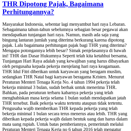
THR Dipotong Pajak, Bagaimana
Perhitungannya?
Masyarakat Indonesia, sebentar lagi menyambut hari raya Lebaran.
Sebagaimana tahun-tahun sebelumnya sebagian besar pegawai akan
mendapatkan tunjangan hari raya. Namun, masih ada saja yang
bingung lantaran jumlah yang diterima berkurang karena dipotong
pajak. Lalu bagaimana perhitungan pajak bagi THR yang diterima?
Mengapa potongannya lebih besar? Simak penjelasannya di bawah
ini! THR dan Dasar Hukumnya Seperti telah kita ketahhui bersama,
Tunjangan Hari Raya adalah yang kewajiban yang harus dibayarkan
oleh pengusaha kepada pekerja menjelang hari raya keagamaan.
THR Idul Fitri diberikan untuk karyawan yang beragam muslim,
sedangkan THR Natal bagi karyawan beragama Kristen. Menurut
Peraturan Menteri Tenaga Kerja No. 4 tahun 1994 pekerja telah
bekerja minimal 3 bulan, sudah berhak untuk menerima THR.
Bahkan, pada peraturan terbaru kabarnya pekerja yang telah
menghabiskan masa kerja selama 1 bulan sudah mendapatkan jatah
THR tersebut. Baik pekerja waktu tertentu ataupun tidak tertentu.
Pengusaha wajib memberikan THR kepada pekerja yang telah
bekerja minimal 1 bulan secara terus menerus atau lebih. THR yang
diberikan kepada pekerja wajib dalam bentuk uang dan harus dalam
mata uang rupiah. Untuk batas pemberiannya, pemerintah melalui
Peraturan Menteri Tenaga Kerja no 6 tahun 2016 telah mengatur