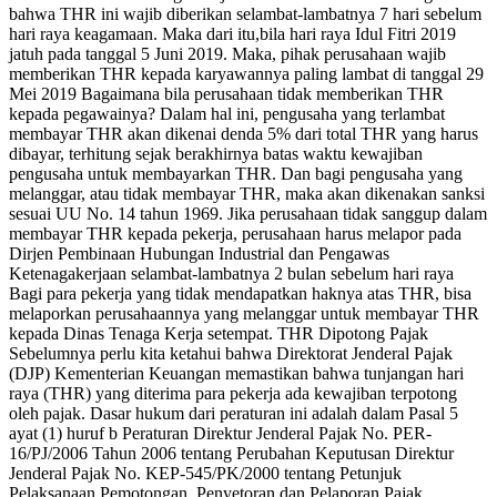
bahwa THR ini wajib diberikan selambat-lambatnya 7 hari sebelum
hari raya keagamaan. Maka dari itu,bila hari raya Idul Fitri 2019
jatuh pada tanggal 5 Juni 2019. Maka, pihak perusahaan wajib
memberikan THR kepada karyawannya paling lambat di tanggal 29
Mei 2019 Bagaimana bila perusahaan tidak memberikan THR
kepada pegawainya? Dalam hal ini, pengusaha yang terlambat
membayar THR akan dikenai denda 5% dari total THR yang harus
dibayar, terhitung sejak berakhirnya batas waktu kewajiban
pengusaha untuk membayarkan THR. Dan bagi pengusaha yang
melanggar, atau tidak membayar THR, maka akan dikenakan sanksi
sesuai UU No. 14 tahun 1969. Jika perusahaan tidak sanggup dalam
membayar THR kepada pekerja, perusahaan harus melapor pada
Dirjen Pembinaan Hubungan Industrial dan Pengawas
Ketenagakerjaan selambat-lambatnya 2 bulan sebelum hari raya
Bagi para pekerja yang tidak mendapatkan haknya atas THR, bisa
melaporkan perusahaannya yang melanggar untuk membayar THR
kepada Dinas Tenaga Kerja setempat. THR Dipotong Pajak
Sebelumnya perlu kita ketahui bahwa Direktorat Jenderal Pajak
(DJP) Kementerian Keuangan memastikan bahwa tunjangan hari
raya (THR) yang diterima para pekerja ada kewajiban terpotong
oleh pajak. Dasar hukum dari peraturan ini adalah dalam Pasal 5
ayat (1) huruf b Peraturan Direktur Jenderal Pajak No. PER-
16/PJ/2006 Tahun 2006 tentang Perubahan Keputusan Direktur
Jenderal Pajak No. KEP-545/PK/2000 tentang Petunjuk
Pelaksanaan Pemotongan, Penyetoran dan Pelaporan Pajak