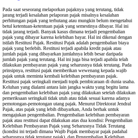
Pada saat seseorang melaporkan pajaknya yang terutang, tidak
jarang terjadi kesalahan pelaporan pajak misalnya kesalahan
perhitungan pajak yang terhutang atau mungkin belum mengetahui
betul ketentuan-ketentuan pajak yang semestinya dibayar. Hal ini
tidak jarang terjadi. Banyak kasus dimana terjadi pengembalian
pajak yang dibayar karena kelebihan bayar. Hal ini dikenal dengan
istilah Restitusi Pajak. Restitusi Pajak adalah pengembalian biaya
pajak yang berlebih. Restitusi terjadi apabila kredit pajak atau
jumlah pajak yang dibayarkan jumlahnya lebih besar daripada
jumlah pajak yang terutang. Hal ini juga bisa terjadi apabila telah
dilakukan pembayaran pajak yang seharusnya tidak terutang. Pada
prinsipnya, restitusi pajak memberikan wewenang kepada wajib
pajak untuk meminta kembali kelebihan pembayaran pajak.
Restitusi pajak seringkali menjadi topik pembicaraan di dunia usaha.
Keluhan yang dialami antara lain jangka waktu yang begitu lama
dan pengembalian kelebihan pajak yang dilakukan setelah dilakukan
pemeriksaan seringkali tidak utuh atau tidak sesuai karena adanya
pemotongan-pemotongan utang pajak. Menurut Direktorat Jendral
Pajak, atas pajak yang lebih dibayarkan, Anda berhak untuk
mengajukan pengembalian. Pengembalian kelebihan pembayaran
pajak atau restitusi dapat dilakukan atas dua kondisi: Pengembalian
Kelebihan Pembayaran Pajak yang Seharusnya Tidak Terutang
(kondisi ini terjadi dimana Wajib Pajak membayar pajak padahal
seharusnya tidak terutang pajak), dan Pengembalian Kelebihan