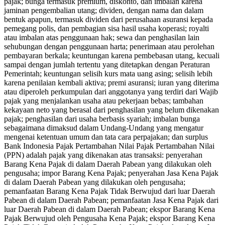
pajak; bunga termasuk premium, diskonto, dan imbalan karena
jaminan pengembalian utang; dividen, dengan nama dan dalam
bentuk apapun, termasuk dividen dari perusahaan asuransi kepada
pemegang polis, dan pembagian sisa hasil usaha koperasi; royalti
atau imbalan atas penggunaan hak; sewa dan penghasilan lain
sehubungan dengan penggunaan harta; penerimaan atau perolehan
pembayaran berkala; keuntungan karena pembebasan utang, kecuali
sampai dengan jumlah tertentu yang ditetapkan dengan Peraturan
Pemerintah; keuntungan selisih kurs mata uang asing; selisih lebih
karena penilaian kembali aktiva; premi asuransi; iuran yang diterima
atau diperoleh perkumpulan dari anggotanya yang terdiri dari Wajib
pajak yang menjalankan usaha atau pekerjaan bebas; tambahan
kekayaan neto yang berasal dari penghasilan yang belum dikenakan
pajak; penghasilan dari usaha berbasis syariah; imbalan bunga
sebagaimana dimaksud dalam Undang-Undang yang mengatur
mengenai ketentuan umum dan tata cara perpajakan; dan surplus
Bank Indonesia Pajak Pertambahan Nilai Pajak Pertambahan Nilai
(PPN) adalah pajak yang dikenakan atas transaksi: penyerahan
Barang Kena Pajak di dalam Daerah Pabean yang dilakukan oleh
pengusaha; impor Barang Kena Pajak; penyerahan Jasa Kena Pajak
di dalam Daerah Pabean yang dilakukan oleh pengusaha;
pemanfaatan Barang Kena Pajak Tidak Berwujud dari luar Daerah
Pabean di dalam Daerah Pabean; pemanfaatan Jasa Kena Pajak dari
luar Daerah Pabean di dalam Daerah Pabean; ekspor Barang Kena
Pajak Berwujud oleh Pengusaha Kena Pajak; ekspor Barang Kena