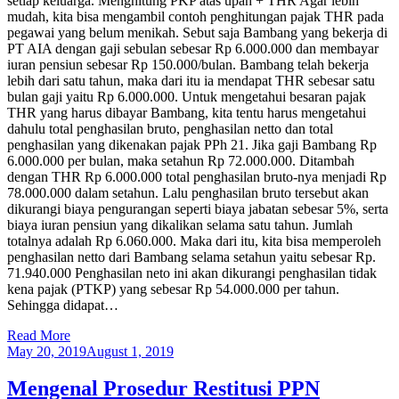
setiap keluarga. Menghitung PKP atas upah + THR Agar lebih
mudah, kita bisa mengambil contoh penghitungan pajak THR pada
pegawai yang belum menikah. Sebut saja Bambang yang bekerja di
PT AIA dengan gaji sebulan sebesar Rp 6.000.000 dan membayar
iuran pensiun sebesar Rp 150.000/bulan. Bambang telah bekerja
lebih dari satu tahun, maka dari itu ia mendapat THR sebesar satu
bulan gaji yaitu Rp 6.000.000. Untuk mengetahui besaran pajak
THR yang harus dibayar Bambang, kita tentu harus mengetahui
dahulu total penghasilan bruto, penghasilan netto dan total
penghasilan yang dikenakan pajak PPh 21. Jika gaji Bambang Rp
6.000.000 per bulan, maka setahun Rp 72.000.000. Ditambah
dengan THR Rp 6.000.000 total penghasilan bruto-nya menjadi Rp
78.000.000 dalam setahun. Lalu penghasilan bruto tersebut akan
dikurangi biaya pengurangan seperti biaya jabatan sebesar 5%, serta
biaya iuran pensiun yang dikalikan selama satu tahun. Jumlah
totalnya adalah Rp 6.060.000. Maka dari itu, kita bisa memperoleh
penghasilan netto dari Bambang selama setahun yaitu sebesar Rp.
71.940.000 Penghasilan neto ini akan dikurangi penghasilan tidak
kena pajak (PTKP) yang sebesar Rp 54.000.000 per tahun.
Sehingga didapat…
Read More
May 20, 2019
August 1, 2019
Mengenal Prosedur Restitusi PPN