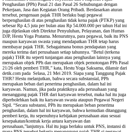
Penghasilan (PPh) Pasal 21 dan Pasal 26 Sehubungan dengan
Pekerjaan, Jasa dan Kegiatan Orang Pribadi. Berdasarkan aturan
tersebut, pengenaan pajak THR berlaku bagi pegawai
berpenghasilan di atas penghasilan tidak kena pajak (PTKP) yang
sebesar Rp 4,5 juta per bulan atau Rp 54.000.000 per tahun Hal ini
juga dijelaskan oleh Direktur Penyuluhan, Pelayanan, dan Humas
DJP, Hestu Yoga Pratama. Menurutnya, para pegawai, baik itu PNS
maupun karyawan swasta yang mendapatkan THR tetap harus
membayar pajak THR. Sebagaimana bonus pendapatan yang
mereka terima dari perusahaan setiap tahunnya. “Betul (terkena
pajak) THR itu seperti tunjangan atau penghasilan lainnya yang
merupakan objek PPh dan merupakan objek pemotongan PPh Pasal
21/26 oleh pemberi THR,” kata, Hestu Yoga Saksama, dilansir dari
detik.com pada Selasa, 21 Mei 2019. Siapa yang Tanggung Pajak
THR? Hestu melanjutkan, bahwa secara substansial, PPh
merupakan beban dari penerima penghasilan, dalam hal ini
karyawan. Namun, jika pada praktiknya ada perusahaan yang
menanggung pajak THR dari karyawan tersebut, maka hal itu juga
diperbolehkan baik itu karyawan swasta ataupun Pegawai Negeri
Sipil. “Secara substansi, PPh itu merupakan beban penerima
penghasilan, dalam hal ini karyawan, bahwa kemudian ditanggung
pemberi kerja, itu sepenuhnya kebijakan perusahaan atau sesuai
kesepakatan/kontrak kerja antara karyawan dan
perusahaan,”lanjutnya. Hal itu juga berlaku untuk PNS, instansi di
mana PNS tersebut bekerja menanggung pajak THR si pegawai.