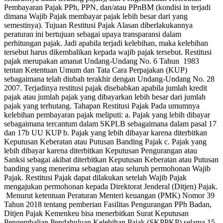
Pembayaran Pajak PPh, PPN, dan/atau PPnBM (kondisi in terjadi
dimana Wajib Pajak membayar pajak lebih besar dari yang
semestinya). Tujuan Restitusi Pajak Alasan diberlakukannya
peraturan ini bertujuan sebagai upaya transparansi dalam
perhitungan pajak. Jadi apabila terjadi kelebihan, maka kelebihan
tersebut harus dikembalikan kepada wajib pajak tersebut. Restitusi
pajak merupakan amanat Undang-Undang No. 6 Tahun 1983
tentan Ketentuan Umum dan Tata Cara Perpajakan (KUP)
sebagaimana telah diubah terakhir dengan Undang-Undang No. 28
2007. Terjadinya restitusi pajak disebabkan apabila jumlah kredit
pajak atau jumlah pajak yang dibayarkan lebih besar dari jumlah
pajak yang terhutang. Tahapan Restitusi Pajak Pada umumnya
kelebihan pembayaran pajak meliputi: a. Pajak yang lebih dibayar
sebagaimana tercantum dalam SKPLB sebagaimana dalam pasal 17
dan 17b UU KUP b. Pajak yang lebih dibayar karena diterbitkan
Keputusan Keberatan atau Putusan Banding Pajak c. Pajak yang
lebih dibayar karena diterbitkan Keputusan Pengurangan atau
Sanksi sebagai akibat diterbitkan Keputusan Keberatan atau Putusan
banding yang menerima sebagian atau seluruh permohonan Wajib
Pajak. Restitusi Pajak dapat dilakukan setelah Wajib Pajak
mengajukan permohonan kepada Direktorat Jenderal (Ditjen) Pajak.
Menurut ketentuan Peraturan Menteri keuangan (PMK) Nomor 39
Tahun 2018 tentang pemberian Fasilitas Pengurangan PPh Badan,
Ditjen Pajak Kemenkeu bisa menerbitkan Surat Keputusan
Pengembalian Pendahuluan Kelebihan Pajak (SKPPKP) selama 15