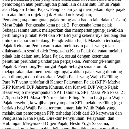
pemotongan atau pemungutan pihak lain dalam satu Tahun Pajak
atau Bagian Tahun Pajak; Penghasilan yang merupakan objek pajak
dan atau bukan objek pajak Harta dan kewajiban;
Pemotongan/pemungutan pajak orang atau badan lain dalam 1 (satu)
Masa Pajak. Pengusaha kena pajak 2. Pengusaha kena pajak
Sebagai sarana untuk melaporkan dan mempertanggung-jawabkan
perhitungan jumlah PPN dan PPnBM yang sebenarnya terutang dan
untuk melaporkan tentang: Pengkreditan Pajak Masukan terhadap
Pajak Keluaran Pembayaran atau melunasan pajak yang telah
dilaksanakan sendiri oleh Pengusaha Kena Pajak dan/atau melalui
pihak lain dalam satu Masa Pajak, sesuai dengan ketentuan
peraturan perundang-undangan perpajakan. Pemotong/Pemungut
Pajak 3. Pemotong/Pemungut Pajak Sebagai sarana untuk
melaporakan dan mempertanggungajwabkan pajak yang dipotong
atau dipungut dan disetorkan. Wajib Pajak yang Wajib E-Filling
Para WP yang terdaftar di Kantor Pelayanan Pajak (KPP) Madya,
KPP Kanwil DJP Jakarta Khusus, dan Kanwil DJP Wajib Pajak
Besar wajib menyampaikan SPT Tahunan, SPT Masa PPh Pasal 21
/ 26, serta SPT Masa PPN melalui e-Filing. Selain bagi para Wajib
Pajak tersebut, kewajiban penyampaian SPT melalui e-Filing juga
berlaku bagi Wajib Pajak tertentu antara lain Wajib Pajak yang
melakukan pemotongan PPh terhadap lebih dari 20 karyawan dan
Pengusaha Kena Pajak. Direktur Penyuluhan, Pelayanan, dan
Hubungan Masyarakat Ditjen Pajak, Hestu Yoga Saksama,
menyatakan bahwa apabila WP yang diwajibkan menyampaikan