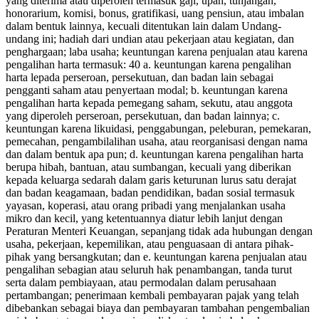
yang diterima atau diperoleh termasuk gaji, upah, tunjangan,
honorarium, komisi, bonus, gratifikasi, uang pensiun, atau imbalan
dalam bentuk lainnya, kecuali ditentukan lain dalam Undang-
undang ini; hadiah dari undian atau pekerjaan atau kegiatan, dan
penghargaan; laba usaha; keuntungan karena penjualan atau karena
pengalihan harta termasuk: 40 a. keuntungan karena pengalihan
harta lepada perseroan, persekutuan, dan badan lain sebagai
pengganti saham atau penyertaan modal; b. keuntungan karena
pengalihan harta kepada pemegang saham, sekutu, atau anggota
yang diperoleh perseroan, persekutuan, dan badan lainnya; c.
keuntungan karena likuidasi, penggabungan, peleburan, pemekaran,
pemecahan, pengambilalihan usaha, atau reorganisasi dengan nama
dan dalam bentuk apa pun; d. keuntungan karena pengalihan harta
berupa hibah, bantuan, atau sumbangan, kecuali yang diberikan
kepada keluarga sedarah dalam garis keturunan lurus satu derajat
dan badan keagamaan, badan pendidikan, badan sosial termasuk
yayasan, koperasi, atau orang pribadi yang menjalankan usaha
mikro dan kecil, yang ketentuannya diatur lebih lanjut dengan
Peraturan Menteri Keuangan, sepanjang tidak ada hubungan dengan
usaha, pekerjaan, kepemilikan, atau penguasaan di antara pihak-
pihak yang bersangkutan; dan e. keuntungan karena penjualan atau
pengalihan sebagian atau seluruh hak penambangan, tanda turut
serta dalam pembiayaan, atau permodalan dalam perusahaan
pertambangan; penerimaan kembali pembayaran pajak yang telah
dibebankan sebagai biaya dan pembayaran tambahan pengembalian