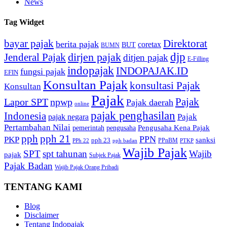
News
Tag Widget
bayar pajak
Direktorat
berita pajak
coretax
BUT
BUMN
djp
dirjen pajak
Jenderal Pajak
ditjen pajak
E-Filling
indopajak
INDOPAJAK.ID
fungsi pajak
EFIN
Konsultan Pajak
konsultasi Pajak
Konsultan
Pajak
Pajak
Lapor SPT
npwp
Pajak daerah
online
pajak penghasilan
Indonesia
Pajak
pajak negara
Pertambahan Nilai
Pengusaha Kena Pajak
pemerintah
pengusaha
pph
pph 21
PPN
PKP
sanksi
pph 23
PPnBM
PPh 22
pph badan
PTKP
Wajib Pajak
SPT
spt tahunan
Wajib
pajak
Subjek Pajak
Pajak Badan
Wajib Pajak Orang Pribadi
TENTANG KAMI
Blog
Disclaimer
Tentang Indopajak