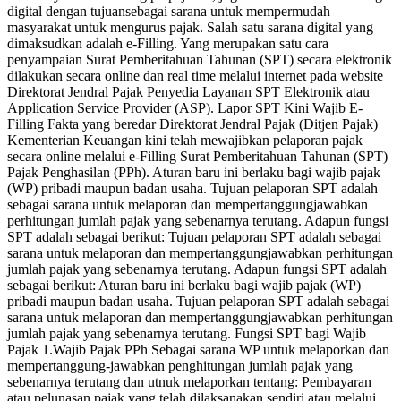
digital dengan tujuansebagai sarana untuk mempermudah
masyarakat untuk mengurus pajak. Salah satu sarana digital yang
dimaksudkan adalah e-Filling. Yang merupakan satu cara
penyampaian Surat Pemberitahuan Tahunan (SPT) secara elektronik
dilakukan secara online dan real time melalui internet pada website
Direktorat Jendral Pajak Penyedia Layanan SPT Elektronik atau
Application Service Provider (ASP). Lapor SPT Kini Wajib E-
Filling Fakta yang beredar Direktorat Jendral Pajak (Ditjen Pajak)
Kementerian Keuangan kini telah mewajibkan pelaporan pajak
secara online melalui e-Filling Surat Pemberitahuan Tahunan (SPT)
Pajak Penghasilan (PPh). Aturan baru ini berlaku bagi wajib pajak
(WP) pribadi maupun badan usaha. Tujuan pelaporan SPT adalah
sebagai sarana untuk melaporan dan mempertanggungjawabkan
perhitungan jumlah pajak yang sebenarnya terutang. Adapun fungsi
SPT adalah sebagai berikut: Tujuan pelaporan SPT adalah sebagai
sarana untuk melaporan dan mempertanggungjawabkan perhitungan
jumlah pajak yang sebenarnya terutang. Adapun fungsi SPT adalah
sebagai berikut: Aturan baru ini berlaku bagi wajib pajak (WP)
pribadi maupun badan usaha. Tujuan pelaporan SPT adalah sebagai
sarana untuk melaporan dan mempertanggungjawabkan perhitungan
jumlah pajak yang sebenarnya terutang. Fungsi SPT bagi Wajib
Pajak 1.Wajib Pajak PPh Sebagai sarana WP untuk melaporkan dan
mempertanggung-jawabkan penghitungan jumlah pajak yang
sebenarnya terutang dan utnuk melaporkan tentang: Pembayaran
atau pelunasan pajak yang telah dilaksanakan sendiri atau melalui