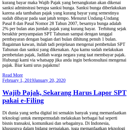
kurang bayar maka Wajib Pajak yang bersangkutan akan dikenai
sanksi adminstrasi berupa sanksi bunga. Sanksi bunga diberlakukan
karena ada tambahan pajak yang kurang bayar yang semestinya
sudah dibayar pada saat jatuh tempo. Menurut Undang-Undang
Pasal 8 dan Pasal Nomor 28 Tahun 2007, besarnya bunga adalah
2% per bulan atas jumlah pajak yang kurang bayar. Terhitung sejak
berakhir penyampaian SPT Tahunan sampai dengan tanggal
pembayaran dengan bagian dari bulan dihitung penuh 1 bulan.
Bagaiman kawan, itulah tadi penjelasan mengenai pembetulan SPT
Tahunan dan sanksi yang dikenakan. Apa kamu sudah melakukan
pembetulan pajak, Jadilah warga negara yang taat membayar pajak.
Hubungi kami via whatsapp jika anda ingin berkonsultasi mengenai
pajak. Biar kami urus pajakmu!
Read More
February 1, 2019
January 20, 2020
Wajib Pajak, Sekarang Harus Lapor SPT
pakai e-Filing
Di dunia yang serba digital ini semakin banyak yang memanfaatkan
teknologi untuk mempermudah melakukan berbagai hal seperti
bisnis transaksi, komunikasi dan sebagainya. Di Indonesia,
khususnya dalam bidang perpajakan, juga memanfaatkan teknologi