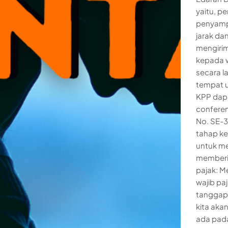
yaitu, p
penyamp
jarak da
mengirim
kepada 
secara l
tempat u
KPP dapa
conferen
No. SE-3
tahap ke
untuk me
memberi 
pajak: M
wajib pa
tanggapa
kita ak
ada pada