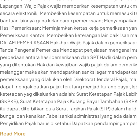
Lapangan, Wajib Pajak wajib memberikan kesempatan untuk 
secara elektronik; Memberikan kesempatan untuk memasuki t
bantuan lainnya guna kelancaran pemeriksaan; Menyampaikan 
Hasil Pemeriksaan; Meminjamkan kertas kerja pemeriksaan yang
Pemeriksaan Kantor; Memberikan keterangan lain baik lisan m
DALAM PEMERIKSAAN Hak-hak Wajib Pajak dalam pemeriksaan an
Tanda Pengenal Pemeriksa Mendapat penjelasan mengenai ma
perbedaan antara hasil pemeriksaan dan SPT Hadir dalam pem
yang ditentukan Hak dan kewajiban wajib pajak dalam pemerik
melanggar maka akan mendapatkan sanksi agar mendapatkan ef
pemeriksaan yang dilakukan oleh Direktorat Jenderal Pajak, ma
dapat mengakibatkan pajak terutang menjadi kurang bayar, lebih
ketetapan yag dikeluarkan adalah: Surat Ketetapan Pajak Lebi
(SKPKB), Surat Ketetapan Pajak Kurang Bayar Tambahan (SKPKB
itu dapat diterbitkan pula Surat Tagihan Pajak (STP) dalam hal
bunga, dan kenaikan.Tabel sanksi administrasi yang ada dalam 
Penyidikan Pajak harus diketahui Dapatkan pendampingampem
Read More