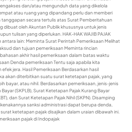
mengakses dan/atau mengunduh data yang dikelola
empat atau ruang yang dipandang perlu dan memberi
tanggapan secara tertulis atas Surat Pemberitahuan
 dibuat oleh Akuntan Publik khususnya untuk jenis
aupun tulisan yang diperlukan. HAK-HAK WAJIB PAJAK
tara lain: Meminta Surat Perintah Pemeriksaan Melihat
ksud dan tujuan pemeriksaan Meminta rincian
bahasan akhir hasil pemeriksaan dalam batas waktu
saan Denda pemeriksaan Tentu saja apabila kita
ek jera. Hasil Pemeriksaan Berdasarkan hasil
ka akan diterbitkan suatu surat ketetapan pajak, yang
 bayar, atau nihil. Berdasarkan pemeriksaan, jenis-jenis
h Bayar (SKPLB), Surat Ketetapan Pajak Kurang Bayar
T), dan Surat Ketetapan Pajak Nihil (SKPN). Disamping
 dikenakannya sanksi administrasi dapat berupa denda,
surat ketetapan pajak disajikan dalam uraian dibawah ini.
eriksaan pajak di Indopajak