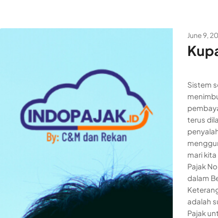
June 9, 2
Kupa
Sistem s
menimbu
pembaya
terus di
penyalah
menggun
mari kita
Pajak No
dalam Be
Keterang
adalah s
Pajak un