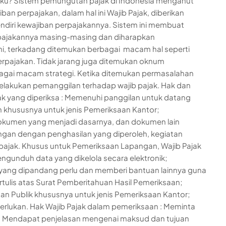
aku? Sistem pemungutan pajak di Indonesia menganut
ban perpajakan, dalam hal ini Wajib Pajak, diberikan
diri kewajiban perpajakannya. Sistem ini membuat
rpajakannya masing-masing dan diharapkan
ni, terkadang ditemukan berbagai macam hal seperti
rpajakan. Tidak jarang juga ditemukan oknum
gai macam strategi. Ketika ditemukan permasalahan
 melakukan pemanggilan terhadap wajib pajak. Hak dan
ak yang diperiksa : Memenuhi panggilan untuk datang
 khususnya untuk jenis Pemeriksaan Kantor;
okumen yang menjadi dasarnya, dan dokumen lain
ungan dengan penghasilan yang diperoleh, kegiatan
 pajak. Khusus untuk Pemeriksaan Lapangan, Wajib Pajak
unduh data yang dikelola secara elektronik;
ang dipandang perlu dan memberi bantuan lainnya guna
ulis atas Surat Pemberitahuan Hasil Pemeriksaan;
an Publik khususnya untuk jenis Pemeriksaan Kantor;
perlukan. Hak Wajib Pajak dalam pemeriksaan : Meminta
sa Mendapat penjelasan mengenai maksud dan tujuan