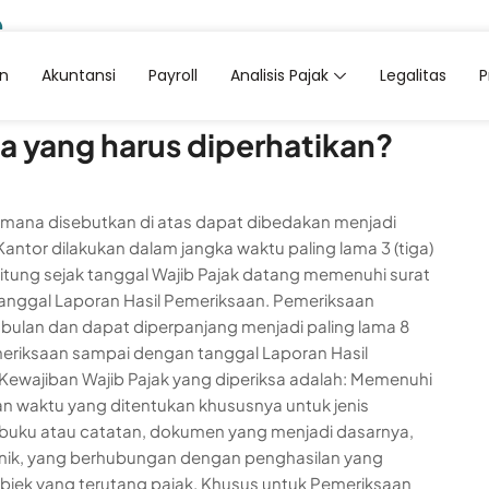
e
an
Akuntansi
Payroll
Analisis Pajak
Legalitas
a yang harus diperhatikan?
imana disebutkan di atas dapat dibedakan menjadi
ntor dilakukan dalam jangka waktu paling lama 3 (tiga)
itung sejak tanggal Wajib Pajak datang memenuhi surat
anggal Laporan Hasil Pemeriksaan. Pemeriksaan
 bulan dan dapat diperpanjang menjadi paling lama 8
emeriksaan sampai dengan tanggal Laporan Hasil
ajiban Wajib Pajak yang diperiksa adalah: Memenuhi
n waktu yang ditentukan khususnya untuk jenis
buku atau catatan, dokumen yang menjadi dasarnya,
ronik, yang berhubungan dengan penghasilan yang
 objek yang terutang pajak. Khusus untuk Pemeriksaan