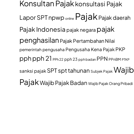
Konsultan Pajak
konsultasi Pajak
Pajak
Lapor SPT
npwp
Pajak daerah
online
pajak
Pajak Indonesia
pajak negara
penghasilan
Pajak Pertambahan Nilai
PKP
Pengusaha Kena Pajak
pemerintah
pengusaha
pph
pph 21
PPN
pph 23
PPh 22
pph badan
PPnBM
PTKP
Wajib
SPT
spt tahunan
sanksi pajak
Subjek Pajak
Pajak
Wajib Pajak Badan
Wajib Pajak Orang Pribadi