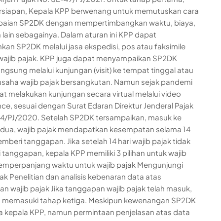
ersiapan, Kepala KPP berwenang untuk memutuskan cara
aian SP2DK dengan mempertimbangkan waktu, biaya,
n lain sebagainya. Dalam aturan ini KPP dapat
kan SP2DK melalui jasa ekspedisi, pos atau faksimile
wajib pajak. KPP juga dapat menyampaikan SP2DK
angsung melalui kunjungan (visit) ke tempat tinggal atau
saha wajib pajak bersangkutan. Namun sejak pandemi
t melakukan kunjungan secara virtual melalui video
ce, sesuai dengan Surat Edaran Direktur Jenderal Pajak
4/PJ/2020. Setelah SP2DK tersampaikan, masuk ke
dua, wajib pajak mendapatkan kesempatan selama 14
mberi tanggapan. Jika setelah 14 hari wajib pajak tidak
tanggapan, kepala KPP memiliki 3 pilihan untuk wajib
emperpanjang waktu untuk wajib pajak Mengunjungi
jak Penelitian dan analisis kebenaran data atas
n wajib pajak Jika tanggapan wajib pajak telah masuk,
an memasuki tahap ketiga. Meskipun kewenangan SP2DK
 kepala KPP, namun permintaan penjelasan atas data