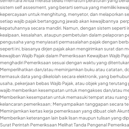
sementara Anda merasa selalu mematuhi peraturan yang berl
sistem self assesment, yang berarti semua yang memiliki kewaji
kepercayaan untuk menghitung, menyetor, dan melaporkan sen
setiap wajib pajak bertanggung jawab akan kewajibannya pe
kepatuhannya secara mandiri. Namun, dengan sistem seperti i
kealpaan, kesalahan, ataupun pembetulan dalam pelaporan pe
pengusaha yang menyiasati permasalahan pajak dengan berba
seperti ini, biasanya dirjen pajak akan mengirimkan surat dan
kewajiban Wajib Pajak dalam Pemeriksaan Kewajiban Wajib Paj
menghadiri Pemeriksaan sesuai dengan waktu yang ditentukan
Memperlihatkan dan/atau meminjamkan buku atau catatan, d
termasuk data yang dikelolah secara elektronik, yang berhub
usaha, pekerjaan bebas Wajib Pajak, atau objek yang terutang
wajib memberikan kesempatan untuk mengakses dan/atau meng
Memberikan kesempatan untuk memasuki tempat atau ruang y
kelancaran pemeriksaan; Menyampaikan tanggapan secara tert
Meminjamkan kertas kerja pemeriksaan yang dibuat oleh Akunt
Memberikan keterangan lain baik lisan maupun tulisan yang di
Surat Perintah Pemeriksaan Melihat Tanda Pengenal Pemerik