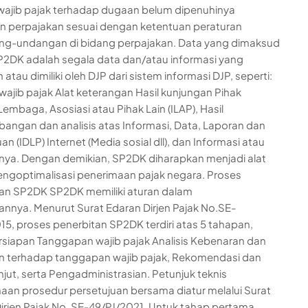
ajib pajak terhadap dugaan belum dipenuhinya
n perpajakan sesuai dengan ketentuan peraturan
ng-undangan di bidang perpajakan. Data yang dimaksud
2DK adalah segala data dan/atau informasi yang
 atau dimiliki oleh DJP dari sistem informasi DJP, seperti:
 wajib pajak Alat keterangan Hasil kunjungan Pihak
Lembaga, Asosiasi atau Pihak Lain (ILAP), Hasil
ngan dan analisis atas Informasi, Data, Laporan dan
 (IDLP) Internet (Media sosial dll), dan Informasi atau
nnya. Dengan demikian, SP2DK diharapkan menjadi alat
ngoptimalisasi penerimaan pajak negara. Proses
an SP2DK SP2DK memiliki aturan dalam
annya. Menurut Surat Edaran Dirjen Pajak No.SE-
15, proses penerbitan SP2DK terdiri atas 5 tahapan,
ersiapan Tanggapan wajib pajak Analisis Kebenaran dan
an terhadap tanggapan wajib pajak, Rekomendasi dan
njut, serta Pengadministrasian. Petunjuk teknis
aan prosedur persetujuan bersama diatur melalui Surat
irjen Pajak No. SE-49/PJ/2021. Untuk tahap pertama,