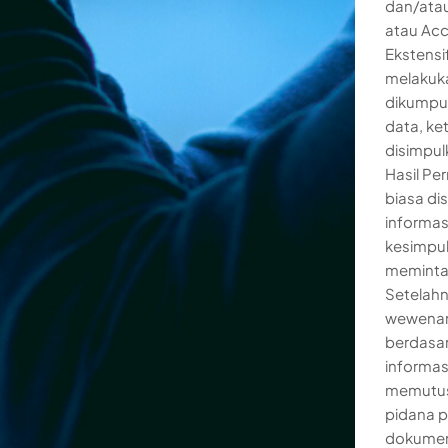
dan/atau
atau Acc
Ekstensi
melakuka
dikumpul
data, ke
disimpu
Hasil Pe
biasa di
informas
kesimpul
meminta 
Setelahn
wewenan
berdasar
informas
memutus
pidana p
dokument