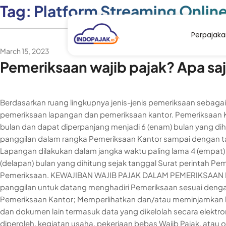
Tag:
Platform Streaming Onlin
Perpajak
March 15, 2023
Pemeriksaan wajib pajak? Apa saj
Berdasarkan ruang lingkupnya jenis-jenis pemeriksaan sebaga
pemeriksaan lapangan dan pemeriksaan kantor. Pemeriksaan Ka
bulan dan dapat diperpanjang menjadi 6 (enam) bulan yang dih
panggilan dalam rangka Pemeriksaan Kantor sampai dengan t
Lapangan dilakukan dalam jangka waktu paling lama 4 (empat)
(delapan) bulan yang dihitung sejak tanggal Surat perintah P
Pemeriksaan. KEWAJIBAN WAJIB PAJAK DALAM PEMERIKSAAN Kew
panggilan untuk datang menghadiri Pemeriksaan sesuai denga
Pemeriksaan Kantor; Memperlihatkan dan/atau meminjamkan 
dan dokumen lain termasuk data yang dikelolah secara elekt
diperoleh, kegiatan usaha, pekerjaan bebas Wajib Pajak, atau