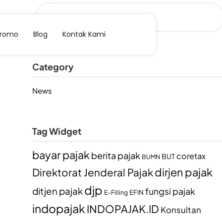
Promo
Blog
Kontak Kami
Category
News
Tag Widget
bayar pajak
berita pajak
coretax
BUT
BUMN
dirjen pajak
Direktorat Jenderal Pajak
djp
ditjen pajak
fungsi pajak
EFIN
E-Filling
indopajak
INDOPAJAK.ID
Konsultan