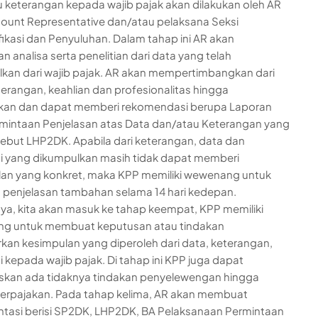
 keterangan kepada wajib pajak akan dilakukan oleh AR
ount Representative dan/atau pelaksana Seksi
fikasi dan Penyuluhan. Dalam tahap ini AR akan
n analisa serta penelitian dari data yang telah
kan dari wajib pajak. AR akan mempertimbangkan dari
terangan, keahlian dan profesionalitas hingga
lkan dan dapat memberi rekomendasi berupa Laporan
rmintaan Penjelasan atas Data dan/atau Keterangan yang
sebut LHP2DK. Apabila dari keterangan, data dan
i yang dikumpulkan masih tidak dapat memberi
an yang konkret, maka KPP memiliki wewenang untuk
penjelasan tambahan selama 14 hari kedepan.
ya, kita akan masuk ke tahap keempat, KPP memiliki
g untuk membuat keputusan atau tindakan
kan kesimpulan yang diperoleh dari data, keterangan,
i kepada wajib pajak. Di tahap ini KPP juga dapat
kan ada tidaknya tindakan penyelewengan hingga
erpajakan. Pada tahap kelima, AR akan membuat
asi berisi SP2DK, LHP2DK, BA Pelaksanaan Permintaan