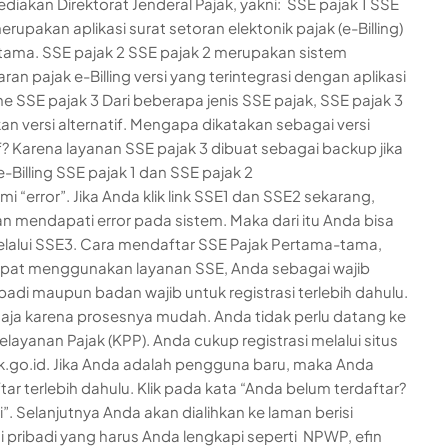
ediakan Direktorat Jenderal Pajak, yakni: SSE pajak 1 SSE
erupakan aplikasi surat setoran elektonik pajak (e-Billing)
rtama. SSE pajak 2 SSE pajak 2 merupakan sistem
an pajak e-Billing versi yang terintegrasi dengan aplikasi
ne SSE pajak 3 Dari beberapa jenis SSE pajak, SSE pajak 3
n versi alternatif. Mengapa dikatakan sebagai versi
if? Karena layanan SSE pajak 3 dibuat sebagai backup jika
e-Billing SSE pajak 1 dan SSE pajak 2
i “error”. Jika Anda klik link SSE1 dan SSE2 sekarang,
n mendapati error pada sistem. Maka dari itu Anda bisa
lalui SSE3. Cara mendaftar SSE Pajak Pertama-tama,
pat menggunakan layanan SSE, Anda sebagai wajib
ibadi maupun badan wajib untuk registrasi terlebih dahulu.
aja karena prosesnya mudah. Anda tidak perlu datang ke
elayanan Pajak (KPP). Anda cukup registrasi melalui situs
k.go.id. Jika Anda adalah pengguna baru, maka Anda
tar terlebih dahulu. Klik pada kata “Anda belum terdaftar?
ini”. Selanjutnya Anda akan dialihkan ke laman berisi
i pribadi yang harus Anda lengkapi seperti NPWP, efin