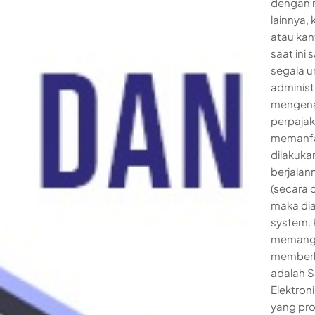
dengan m
lainnya,
atau kan
saat ini
segala u
administr
mengenai
perpajak
memanfa
dilakuka
berjalan
(secara 
maka dia
system. 
memang r
memberla
adalah S
Elektron
yang pros