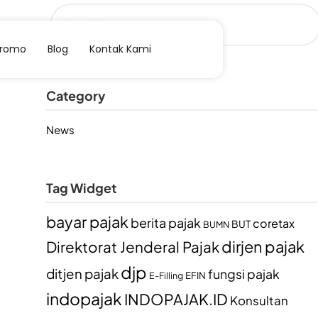
Promo
Blog
Kontak Kami
Category
News
Tag Widget
bayar pajak
berita pajak
coretax
BUT
BUMN
dirjen pajak
Direktorat Jenderal Pajak
djp
ditjen pajak
fungsi pajak
EFIN
E-Filling
indopajak
INDOPAJAK.ID
Konsultan