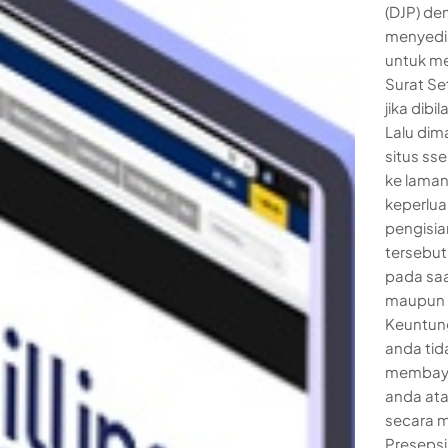
(DJP) de
menyedia
untuk me
Surat Se
jika dib
Lalu dim
situs ss
ke laman
keperlua
pengisia
tersebut
pada saa
maupun m
Keuntun
anda tida
membayar
anda ata
secara 
Presepsi