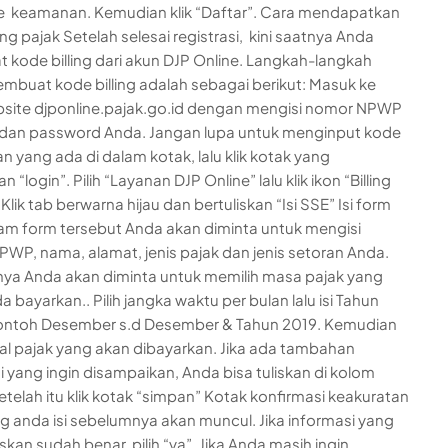
 keamanan. Kemudian klik “Daftar”. Cara mendapatkan
ing pajak Setelah selesai registrasi, kini saatnya Anda
kode billing dari akun DJP Online. Langkah-langkah
mbuat kode billing adalah sebagai berikut: Masuk ke
bsite djponline.pajak.go.id dengan mengisi nomor NPWP
t) dan password Anda. Jangan lupa untuk menginput kode
 yang ada di dalam kotak, lalu klik kotak yang
an “login”. Pilih “Layanan DJP Online” lalu klik ikon “Billing
lik tab berwarna hijau dan bertuliskan “Isi SSE” Isi form
am form tersebut Anda akan diminta untuk mengisi
WP, nama, alamat, jenis pajak dan jenis setoran Anda.
nya Anda akan diminta untuk memilih masa pajak yang
a bayarkan.. Pilih jangka waktu per bulan lalu isi Tahun
Contoh Desember s.d Desember & Tahun 2019. Kemudian
nal pajak yang akan dibayarkan. Jika ada tambahan
i yang ingin disampaikan, Anda bisa tuliskan di kolom
Setelah itu klik kotak “simpan” Kotak konfirmasi keakuratan
g anda isi sebelumnya akan muncul. Jika informasi yang
skan sudah benar, pilih “ya”. Jika Anda masih ingin