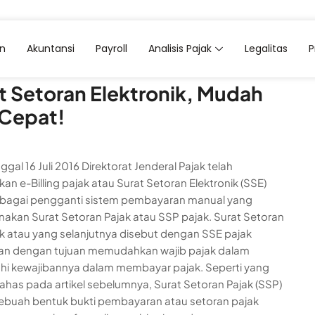
an
Akuntansi
Payroll
Analisis Pajak
Legalitas
7, 2020
t Setoran Elektronik, Mudah
Cepat!
gal 16 Juli 2016 Direktorat Jenderal Pajak telah
an e-Billing pajak atau Surat Setoran Elektronik (SSE)
ebagai pengganti sistem pembayaran manual yang
kan Surat Setoran Pajak atau SSP pajak. Surat Setoran
ik atau yang selanjutnya disebut dengan SSE pajak
kan dengan tujuan memudahkan wajib pajak dalam
i kewajibannya dalam membayar pajak. Seperti yang
bahas pada artikel sebelumnya, Surat Setoran Pajak (SSP)
ebuah bentuk bukti pembayaran atau setoran pajak