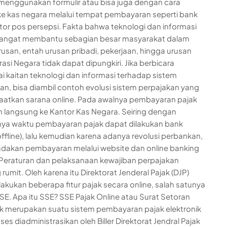
enggunakan formulir atau bisa juga dengan cara
 ke kas negara melalui tempat pembayaran seperti bank
tor pos persepsi. Fakta bahwa teknologi dan informasi
 sangat membantu sebagian besar masyarakat dalam
rusan, entah urusan pribadi, pekerjaan, hingga urusan
asi Negara tidak dapat dipungkiri. Jika berbicara
 kaitan teknologi dan informasi terhadap sistem
an, bisa diambil contoh evolusi sistem perpajakan yang
atkan sarana online. Pada awalnya pembayaran pajak
n langsung ke Kantor Kas Negara. Seiring dengan
nya waktu pembayaran pajak dapat dilakukan bank
offline), lalu kemudian karena adanya revolusi perbankan,
dakan pembayaran melalui website dan online banking
Peraturan dan pelaksanaan kewajiban perpajakan
umit. Oleh karena itu Direktorat Jenderal Pajak (DJP)
kukan beberapa fitur pajak secara online, salah satunya
SE. Apa itu SSE? SSE Pajak Online atau Surat Setoran
ik merupakan suatu sistem pembayaran pajak elektronik
es diadministrasikan oleh Biller Direktorat Jendral Pajak