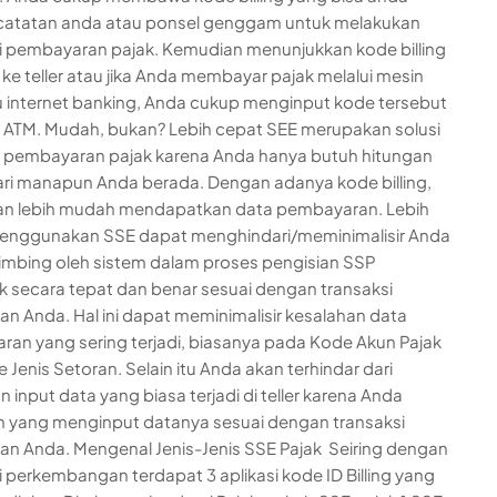
 catatan anda atau ponsel genggam untuk melakukan
i pembayaran pajak. Kemudian menunjukkan kode billing
 ke teller atau jika Anda membayar pajak melalui mesin
 internet banking, Anda cukup menginput kode tersebut
 ATM. Mudah, bukan? Lebih cepat SEE merupakan solusi
 pembayaran pajak karena Anda hanya butuh hitungan
ari manapun Anda berada. Dengan adanya kode billing,
an lebih mudah mendapatkan data pembayaran. Lebih
Menggunakan SSE dapat menghindari/meminimalisir Anda
imbing oleh sistem dalam proses pengisian SSP
ik secara tepat dan benar sesuai dengan transaksi
an Anda. Hal ini dapat meminimalisir kesalahan data
an yang sering terjadi, biasanya pada Kode Akun Pajak
 Jenis Setoran. Selain itu Anda akan terhindar dari
 input data yang biasa terjadi di teller karena Anda
ah yang menginput datanya sesuai dengan transaksi
an Anda. Mengenal Jenis-Jenis SSE Pajak Seiring dengan
 perkembangan terdapat 3 aplikasi kode ID Billing yang