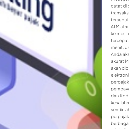
catat di
transaks
tersebut
ATM atau
ke mesin
tercepat
menit, d
Anda ak
akurat 
akan dib
elektron
perpajak
pembayar
dan Kode
kesalahan
sendiril
perpajak
berbagai