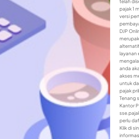
telah dis
pajak 1 m
versi pe
pembayar
DJP Onli
merupaka
alternat
layanan 
mengalam
anda aka
akses me
untuk da
pajak pr
Tenang s
Kantor P
sse.paja
perlu daf
Klik di s
informas