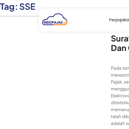
Tag:
SSE
Perpajak
January 2
Sura
Dan 
Pada tang
meresmik
Pajak, s
mengguna
Elektron
diterbit
memenuh
telah di
adalah s