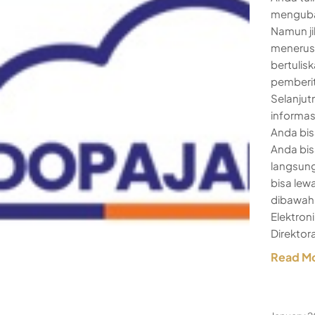
mengubah
Namun ji
menerusk
bertulis
pemberit
Selanjut
informas
Anda bis
Anda bi
langsung
bisa lew
dibawah 
Elektron
Direktor
Read M