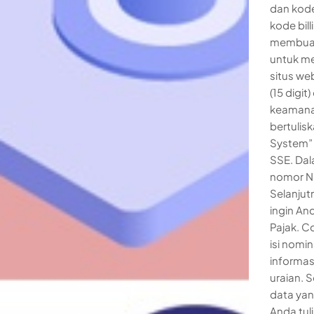
dan kode
kode bill
membuat 
untuk me
situs we
(15 digi
keamanan
bertulisk
System” K
SSE. Dal
nomor NP
Selanjut
ingin And
Pajak. 
isi nomi
informas
uraian. 
data yan
Anda tuli