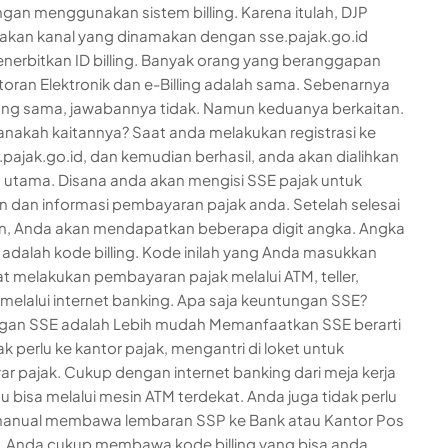
ngan menggunakan sistem billing. Karena itulah, DJP
kan kanal yang dinamakan dengan sse.pajak.go.id
nerbitkan ID billing. Banyak orang yang beranggapan
toran Elektronik dan e-Billing adalah sama. Sebenarnya
ilang sama, jawabannya tidak. Namun keduanya berkaitan.
anakah kaitannya? Saat anda melakukan registrasi ke
e.pajak.go.id, dan kemudian berhasil, anda akan dialihkan
 utama. Disana anda akan mengisi SSE pajak untuk
n dan informasi pembayaran pajak anda. Setelah selesai
n, Anda akan mendapatkan beberapa digit angka. Angka
 adalah kode billing. Kode inilah yang Anda masukkan
t melakukan pembayaran pajak melalui ATM, teller,
elalui internet banking. Apa saja keuntungan SSE?
gan SSE adalah Lebih mudah Memanfaatkan SSE berarti
k perlu ke kantor pajak, mengantri di loket untuk
 pajak. Cukup dengan internet banking dari meja kerja
u bisa melalui mesin ATM terdekat. Anda juga tidak perlu
manual membawa lembaran SSP ke Bank atau Kantor Pos
. Anda cukup membawa kode billing yang bisa anda