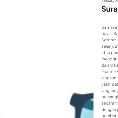
January 2
Sura
Salah sa
pajak. S
Setoran 
selanjut
atau pen
mengguna
dalam ka
Menteri 
langsung
yakni pe
langsung
bersangk
secara ti
dengan p
pemberi