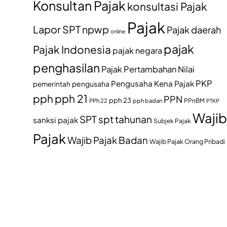
Konsultan Pajak
konsultasi Pajak
Pajak
Lapor SPT
npwp
Pajak daerah
online
pajak
Pajak Indonesia
pajak negara
penghasilan
Pajak Pertambahan Nilai
PKP
Pengusaha Kena Pajak
pemerintah
pengusaha
pph
pph 21
PPN
pph 23
PPh 22
pph badan
PPnBM
PTKP
Wajib
SPT
spt tahunan
sanksi pajak
Subjek Pajak
Pajak
Wajib Pajak Badan
Wajib Pajak Orang Pribadi