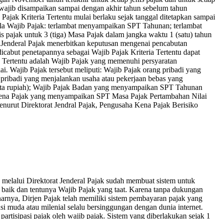
g wajib disampaikan sampai dengan akhir tahun sebelum tahun
jak Kriteria Tertentu mulai berlaku sejak tanggal ditetapkan sampai
ila Wajib Pajak: terlambat menyampaikan SPT Tahunan; terlambat
 pajak untuk 3 (tiga) Masa Pajak dalam jangka waktu 1 (satu) tahun
ur Jenderal Pajak menerbitkan keputusan mengenai pencabutan
cabut penetapannya sebagai Wajib Pajak Kriteria Tertentu dapat
n Tertentu adalah Wajib Pajak yang memenuhi persyaratan
. Wajib Pajak tersebut meliputi: Wajib Pajak orang pribadi yang
 pribadi yang menjalankan usaha atau pekerjaan bebas yang
 juta rupiah); Wajib Pajak Badan yang menyampaikan SPT Tahunan
ha Kena Pajak yang menyampaikan SPT Masa Pajak Pertambahan Nilai
Menurut Direktorat Jendral Pajak, Pengusaha Kena Pajak Berisiko
 melalui Direktorat Jenderal Pajak sudah membuat sistem untuk
 baik dan tentunya Wajib Pajak yang taat. Karena tanpa dukungan
narnya, Dirjen Pajak telah memiliki sistem pembayaran pajak yang
si muda atau milenial selalu bersinggungan dengan dunia internet.
sipasi pajak oleh wajib pajak. Sistem yang diberlakukan sejak 1