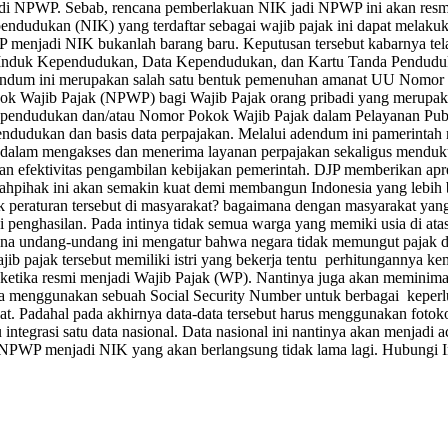
i NPWP. Sebab, rencana pemberlakuan NIK jadi NPWP ini akan resmi p
pendudukan (NIK) yang terdaftar sebagai wajib pajak ini dapat mela
enjadi NIK bukanlah barang baru. Keputusan tersebut kabarnya telah
Induk Kependudukan, Data Kependudukan, dan Kartu Tanda Penduduk 
ndum ini merupakan salah satu bentuk pemenuhan amanat UU Nomor 7
Wajib Pajak (NPWP) bagi Wajib Pajak orang pribadi yang merupaka
pendudukan dan/atau Nomor Pokok Wajib Pajak dalam Pelayanan Pub
ndudukan dan basis data perpajakan. Melalui adendum ini pamerintah
alam mengakses dan menerima layanan perpajakan sekaligus mendukung 
efektivitas pengambilan kebijakan pemerintah. DJP memberikan apresi
elahpihak ini akan semakin kuat demi membangun Indonesia yang lebih b
k peraturan tersebut di masyarakat? bagaimana dengan masyarakat yan
penghasilan. Pada intinya tidak semua warga yang memiki usia di atas
a undang-undang ini mengatur bahwa negara tidak memungut pajak dar
la wajib pajak tersebut memiliki istri yang bekerja tentu perhitunga
i ketika resmi menjadi Wajib Pajak (WP). Nantinya juga akan meminima
la menggunakan sebuah Social Security Number untuk berbagai keperl
t. Padahal pada akhirnya data-data tersebut harus menggunakan fotoko
integrasi satu data nasional. Data nasional ini nantinya akan menjadi 
n NPWP menjadi NIK yang akan berlangsung tidak lama lagi. Hubungi I