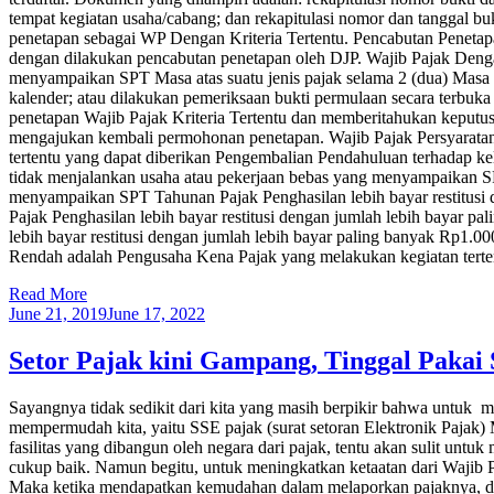
tempat kegiatan usaha/cabang; dan rekapitulasi nomor dan tanggal b
penetapan sebagai WP Dengan Kriteria Tertentu. Pencabutan Penetapa
dengan dilakukan pencabutan penetapan oleh DJP. Wajib Pajak Denga
menyampaikan SPT Masa atas suatu jenis pajak selama 2 (dua) Masa P
kalender; atau dilakukan pemeriksaan bukti permulaan secara terbuka
penetapan Wajib Pajak Kriteria Tertentu dan memberitahukan keputus
mengajukan kembali permohonan penetapan. Wajib Pajak Persyaratan 
tertentu yang dapat diberikan Pengembalian Pendahuluan terhadap ke
tidak menjalankan usaha atau pekerjaan bebas yang menyampaikan SPT
menyampaikan SPT Tahunan Pajak Penghasilan lebih bayar restitusi
Pajak Penghasilan lebih bayar restitusi dengan jumlah lebih bayar 
lebih bayar restitusi dengan jumlah lebih bayar paling banyak Rp1.0
Rendah adalah Pengusaha Kena Pajak yang melakukan kegiatan tert
Read More
June 21, 2019
June 17, 2022
Setor Pajak kini Gampang, Tinggal Pakai 
Sayangnya tidak sedikit dari kita yang masih berpikir bahwa untuk m
mempermudah kita, yaitu SSE pajak (surat setoran Elektronik Pajak
fasilitas yang dibangun oleh negara dari pajak, tentu akan sulit un
cukup baik. Namun begitu, untuk meningkatkan ketaatan dari Wajib Paj
Maka ketika mendapatkan kemudahan dalam melaporkan pajaknya, dih