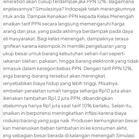
Generation akan cukup terdampak jika PPN 12%. Bagaimana
penjelasannya? Simulasinya? Indopajak telah merangkumnya
untuk anda. Dampak Kenaikan PPN kepada Kelas Menengah
Kenaikan tarif PPN secara langsung memengaruhi harga
barang dan jasa, yang pada akhirnya berdampak pada daya
beli masyarakat. Bagi kelas menengah, dampaknya terasa
signifikan karena kelompok ini memiliki pengeluaran yang
cukup besar untuk barang kebutuhan sehari-hari seperti
makanan olahan, pakaian, hingga barang elektronik yang tidak
termasuk dalam kategori bebas PPN. Dengan tarif PPN 12%,
harga barang-barang tersebut akan meningkat,
menyebabkan biaya hidup yang lebih tinggi. Misalnya,
pembelian peralatan rumah tangga seharga Rp10 juta akan
dikenakan tambahan Rp1,2 juta PPN, dibandingkan
sebelumnya hanya Rp1 juta saat tarif 10% berlaku. Selain itu,
kenaikan ini berpotensi meningkatkan inflasi karena biaya
produksi barang yang juga naik. Produsen kemungkinan besar
akan meneruskan beban tambahan ini ke konsumen akhir,
yang sebagian besar berada di kalangan menengah Simulasi