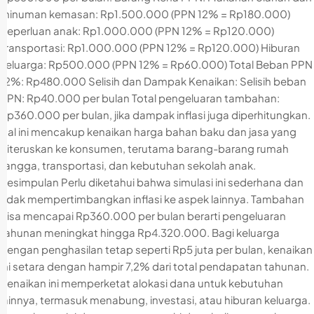
minuman kemasan: Rp1.500.000 (PPN 12% = Rp180.000)
Keperluan anak: Rp1.000.000 (PPN 12% = Rp120.000)
Transportasi: Rp1.000.000 (PPN 12% = Rp120.000) Hiburan
keluarga: Rp500.000 (PPN 12% = Rp60.000) Total Beban PPN
12%: Rp480.000 Selisih dan Dampak Kenaikan: Selisih beban
PPN: Rp40.000 per bulan Total pengeluaran tambahan:
Rp360.000 per bulan, jika dampak inflasi juga diperhitungkan.
Hal ini mencakup kenaikan harga bahan baku dan jasa yang
diteruskan ke konsumen, terutama barang-barang rumah
tangga, transportasi, dan kebutuhan sekolah anak.
Kesimpulan Perlu diketahui bahwa simulasi ini sederhana dan
tidak mempertimbangkan inflasi ke aspek lainnya. Tambahan
bisa mencapai Rp360.000 per bulan berarti pengeluaran
tahunan meningkat hingga Rp4.320.000. Bagi keluarga
dengan penghasilan tetap seperti Rp5 juta per bulan, kenaikan
ini setara dengan hampir 7,2% dari total pendapatan tahunan.
Kenaikan ini memperketat alokasi dana untuk kebutuhan
lainnya, termasuk menabung, investasi, atau hiburan keluarga.