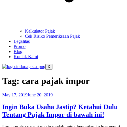
Kalkulator Pajak
Cek Risiko Pemeriksaan Pajak
Legalitas
Promo
Blog
Kontak Kami
X
Tag:
cara pajak impor
May 17, 2019
June 20, 2019
Ingin Buka Usaha Jastip? Ketahui Dulu
Tentang Pajak Impor di bawah ini!
Lantaran akses yang makin mudah untuk bepergian ke luar negeri,