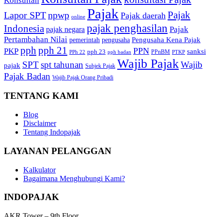
Konsultan
Pajak
Pajak
Lapor SPT
npwp
Pajak daerah
online
pajak penghasilan
Indonesia
Pajak
pajak negara
Pertambahan Nilai
Pengusaha Kena Pajak
pemerintah
pengusaha
pph
pph 21
PPN
PKP
sanksi
pph 23
PPnBM
PPh 22
pph badan
PTKP
Wajib Pajak
SPT
spt tahunan
Wajib
pajak
Subjek Pajak
Pajak Badan
Wajib Pajak Orang Pribadi
TENTANG KAMI
Blog
Disclaimer
Tentang Indopajak
LAYANAN PELANGGAN
Kalkulator
Bagaimana Menghubungi Kami?
INDOPAJAK
AKR Tower – 9th Floor