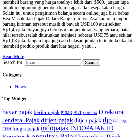
membeli barang yang harga totalnya lebih dari $500, jangan lupa
untuk menghubungi pembeli kamu agar ada kesepakatan harga.
Selain itu, untuk pengiriman belanja secara online juga bisa bebas
Bea Masuk dan Pajak Dalam Rangka Impor. Asalkan nilai impor
barang kiriman tersebut masih di bawah USD100 atau sekitar
Rp1,45 juta. Sayangnya berdasarkan peraturan yang terbaru, batas
nilai tersebut telah diturunkan menjadi sebesar USD75 atau sekitar
Rp1,08 juta. Jangan lupa juga ada batasan jumlah tertentu ketika kita
membeli produk-produk dari luar negeri, yaitu…
Read More
Search for:
Category
News
Tag Widget
bayar pajak
Direktorat
berita pajak
coretax
BUT
BUMN
djp
dirjen pajak
Jenderal Pajak
ditjen pajak
E-Filling
indopajak
INDOPAJAK.ID
fungsi pajak
EFIN
Konsultan Pajak
konsultasi Pajak