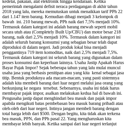
kedelai, pakaian, alat elektronik hingga kendaraan. Ketika
pemerintah mengalami defisit neraca perdagangan di akhir tahun
2018 yang lalu, mereka memutuskan untuk menaikkan tarif PPh 22
dari 1.147 item barang. Kemudian dibagi menjadi 3 kelompok di
bawah ini. 210 barang mewah, PPh naik dari 7,5% menjadi 10%.
Termasuk dalam kategori ini adalah barang mewah seperti mobil
secara utuh atau (Completely Built Up/CBU) dan motor besar 218
barang, naik dari 2,5% menjadi 10%. Termasuk dalam kategori ini
adalah seluruh barang konsumsi yang sebagian besar telah dapat
diproduksi di dalam negeri. Jadi produk lokal bisa menjadi
penggantinya 719 item komoditas, naik dari 2,5% menjadi 7,5%.
Termasuk dalam kategori ini seluruh barang yang digunakan dalam
proses konsumsi dan keperluan lainnya. Usaha Jastip Apakah Harus
Bayar Pajak Impor? Sejak beberapa tahun yang lalu mulai muncul
usaha jasa yang berbasis penitipan atau yang kita kenal sebagai jasa
titip. Bentuk produknya ada macam-macam, yang pasti sistemnya
adalah kita membeli barang dari luar negeri melalui jasa orang yang
berkunjung ke negara tersebut. Sebenarnya, usaha ini tidak harus
membayar pajak impor, asalkan melakukan kedua hal di bawah ini.
Pengusaha jastip dapat menghindari bea masuk dan pajak impor
apabila mengikuti batas pembebasan bea masuk barang pribadi atau
oleh-oleh dari luar negeri. Intinya jangan membeli barang dengan
total harga lebih dari $500. Dengan begitu, kita tidak akan terkena
bea masuk, PPN, dan PPh pasal 22. Yang mengharuskan kita
membayar lebih banyak. Ketika sampai dari luar negeri terlanjut