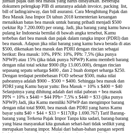
jumlah pajak dan bea masuk yang harus dibayarkan. Beberapa
dokumen pelengkap PIB di antaranya adalah invoice, packing list,
bill of lading/airway, dan bill asuransi. Cara Menghitung Pajak dan
Bea Masuk Jasa Impor Di tahun 2018 kementerian keuangan
menaikkan batas bea masuk untuk barang pribadi menjadi $500
(sekitar Rp 7.200.000) per orang. Jadi, jika barang yang kamu bawa
pulang ke Indonesia bernilai di bawah angka tersebut, Kamu
terbebas dari bea masuk dan pajak dalam rangka impor (PDRI) dan
bea masuk. Adapun jika nilai barang yang kamu bawa berada di atas
$500, dikenakan bea masuk dan PDRI dengan rincian sebagai
berikut: Bea masuk: 10%, PPN: 10%, PPh: 7,5% (jika punya
NPWP) atau 15% (jika tidak punya NPWP) Kamu membeli barang
dengan nilai total sekitar $900 (Rp 13.005.000), dengan rincian
sepasang sepatu seharga $400 , dan 2 buah dompet seharga $250.
Dengan terdapat pembebasan FOD sebesar $500, maka nilai
pabeannya adalah $900 – $500 = $400. Sehingga bea masuk dan
PDRI yang Kamu bayar yaitu: Bea Masuk = 10% x $400 = $40
Selanjutnya yang dihitung adalah dari nilai pabean + bea masuk
PPN = 10% x $440 = $44 PPh= 7,5% x $440 = $33 (jika punya
NPWP) Jadi, jika Kamu memiliki NPWP dan mengimpor barang
dengan nilai total $900, bea masuk dan PDRI yang harus Kamu
bayar yaitu $40 + $44 + $33 = $117(Rp 1.690.767) Tarif Barang-
barang yang Terkena Pajak Impor Tanpa kita sadari, barang-barang
yang biasa masyarakat kita gunakan sehari-hari tidak sedikit yang
merupakan barang impor. Mulai dari bahan-bahan pangan seperti