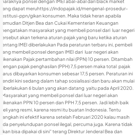
maraknya ponsel dengan IMEI abal-abal dari black market
yang dapat meruhttps://indopajak.id/mengenal-prosedur-
restitusi-ppn/gikan konsumen. Maka tidak heran apabila
kemudian Ditjen Bea dan Cukai Kementerian Keuangan
mengatakan masyarakat yang membeli ponsel dari luar negeri
tersebut akan terkena aturan pajak yang baru ketika aturan
tentang IMEI diberlakukan Pada peraturan terbaru ini, pembeli
yang membeli ponsel dengan IMEI dari luar negeri akan
dikenakan Pajak pertambahan nilai (PPN) 10 persen. Ditambah
dengan pajak penghasilan (PPH) 7,5 persen maka total pajak
harus dibayarkan konsumen sebesar 17,5 persen. Peraturan ini
sendiri kini sedang dalam tahap sosialisasi dan baru akan mulai
diberlakukan 6 bulan yang akan datang yaitu pada April 2020.
“Masyarakat yang membeli ponsel dari luar negeri akan
dikenakan PPN 10 persen dan PPH 7,5 persen. Jadi lebih baik
beli yang resmi, karena resmi itu buatan Indonesia. Tentu
Langkah ini efektif karena setelah Februari 2020 kalau masih
ada penyelundupan ponsel ilegal, percuma juga. Karena tidak
akan bisa dipakai di sini” terang Direktur Jenderal Bea dan