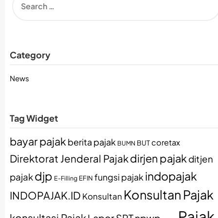
Category
News
Tag Widget
bayar pajak
berita pajak
coretax
BUT
BUMN
dirjen pajak
Direktorat Jenderal Pajak
ditjen
djp
indopajak
pajak
fungsi pajak
EFIN
E-Filling
Konsultan Pajak
INDOPAJAK.ID
Konsultan
Pajak
konsultasi Pajak
Lapor SPT