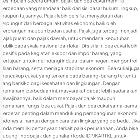
Kesimpulan Secara umum, pajak dan bea cukai memiliki
perbedaan yang mendasar baik dari sisi dasar hukum, lingkup,
maupun tujuannya. Pajak lebih bersifat menyeluruh dan
terpungut dari berbagai aktivitas ekonomi, baik oleh
perorangan maupun badan usaha. Pajak juga terbagi menjadi
pajak pusat dan pajak daerah, untuk mendanai kebutuhan
publik pada skala nasional dan lokal. Di sisi lain, bea cukai lebih
spesifik pada kegiatan ekspor dan impor barang, yang
bertujuan untuk melindungi industri dalam negeri, mengontrol
aliran barang, serta menjaga stabilitas ekonomi. Bea cukai juga
mencakup cukai, yang terkena pada barang-barang tertentu
yang berisiko bagi kesehatan dan lingkungan. Dengan
memahami perbedaan ini, masyarakat dapat lebih sadar akan
kewajibannya, baik dalam membayar pajak maupun
memahami fungsi bea cukai. Pajak dan bea cukai sama-sama
berperan penting dalam mendukung pembangunan ekonomi
Indonesia, namun dengan cara dan lingkup yang berbeda. Jika
Anda memiliki pertanyaan terkait pajak perusahaan, Anda bisa
hubungi Indopajak dan gunakan kode IDPJKARTKL untuk