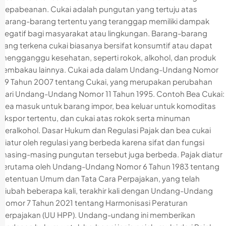
Kepabeanan. Cukai adalah pungutan yang tertuju atas
barang-barang tertentu yang teranggap memiliki dampak
negatif bagi masyarakat atau lingkungan. Barang-barang
yang terkena cukai biasanya bersifat konsumtif atau dapat
mengganggu kesehatan, seperti rokok, alkohol, dan produk
tembakau lainnya. Cukai ada dalam Undang-Undang Nomor
39 Tahun 2007 tentang Cukai, yang merupakan perubahan
dari Undang-Undang Nomor 11 Tahun 1995. Contoh Bea Cukai:
Bea masuk untuk barang impor, bea keluar untuk komoditas
ekspor tertentu, dan cukai atas rokok serta minuman
beralkohol. Dasar Hukum dan Regulasi Pajak dan bea cukai
diatur oleh regulasi yang berbeda karena sifat dan fungsi
masing-masing pungutan tersebut juga berbeda. Pajak diatur
terutama oleh Undang-Undang Nomor 6 Tahun 1983 tentang
Ketentuan Umum dan Tata Cara Perpajakan, yang telah
diubah beberapa kali, terakhir kali dengan Undang-Undang
Nomor 7 Tahun 2021 tentang Harmonisasi Peraturan
Perpajakan (UU HPP). Undang-undang ini memberikan