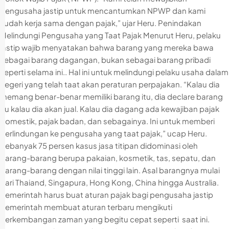
pengusaha jastip untuk mencantumkan NPWP dan kami
sudah kerja sama dengan pajak,” ujar Heru. Penindakan
Melindungi Pengusaha yang Taat Pajak Menurut Heru, pelaku
jastip wajib menyatakan bahwa barang yang mereka bawa
sebagai barang dagangan, bukan sebagai barang pribadi
seperti selama ini.. Hal ini untuk melindungi pelaku usaha dalam
negeri yang telah taat akan peraturan perpajakan. “Kalau dia
memang benar-benar memiliki barang itu, dia declare barang
itu kalau dia akan jual. Kalau dia dagang ada kewajiban pajak
domestik, pajak badan, dan sebagainya. Ini untuk memberi
perlindungan ke pengusaha yang taat pajak,” ucap Heru.
Sebanyak 75 persen kasus jasa titipan didominasi oleh
barang-barang berupa pakaian, kosmetik, tas, sepatu, dan
barang-barang dengan nilai tinggi lain. Asal barangnya mulai
dari Thaiand, Singapura, Hong Kong, China hingga Australia.
Pemerintah harus buat aturan pajak bagi pengusaha jastip
Pemerintah membuat aturan terbaru mengikuti
perkembangan zaman yang begitu cepat seperti saat ini.