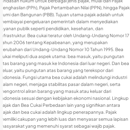
landasan hukum untuk berbagai jenis pajak, mulai dari Pajak
Penghasilan (PPh), Pajak Pertambahan Nilai (PPN), hingga Pajak
Bumi dan Bangunan (PBB). Tujuan utama pajak adalah untuk
membiayai pengeluaran pemerintah dalam menyediakan
layanan publik seperti pendidikan, kesehatan, dan
infrastruktur. Bea cukai teratur oleh Undang-Undang Nomor 17
Tahun 2006 tentang Kepabeanan, yang merupakan
perubahan dari Undang-Undang Nomor 10 Tahun 1995. Bea
cukai meliputi dua aspek utama: bea masuk, yaitu pungutan
atas barang yang masuk ke Indonesia dari luar negeri. Dan bea
keluar, yaitu pungutan atas barang yang terekspor dari
Indonesia. Fungsi utama bea cukai adalah melindungi industri
dalam negeri, menjaga stabilitas pasar dalam negeri, serta
mengontrol aliran barang yang masuk atau keluar dari
Indonesia sesuai dengan kebijakan ekonomi nasional. Lingkup
Pajak dan Bea Cukai Perbedaan lain yang signifikan antara
pajak dan bea cukai adalah lingkup penerapannya. Pajak
memiliki cakupan yang lebih luas dan menyasar semua lapisan
masyarakat yang memenuhi syarat sebagai wajib pajak.