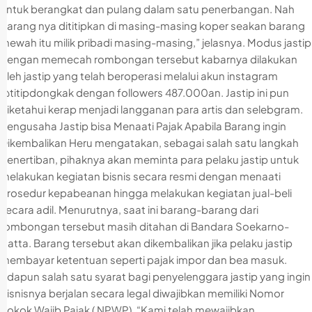
untuk berangkat dan pulang dalam satu penerbangan. Nah
barang nya dititipkan di masing-masing koper seakan barang
mewah itu milik pribadi masing-masing,” jelasnya. Modus jastip
dengan memecah rombongan tersebut kabarnya dilakukan
oleh jastip yang telah beroperasi melalui akun instagram
@titipdongkak dengan followers 487.000an. Jastip ini pun
diketahui kerap menjadi langganan para artis dan selebgram.
Pengusaha Jastip bisa Menaati Pajak Apabila Barang ingin
Dikembalikan Heru mengatakan, sebagai salah satu langkah
penertiban, pihaknya akan meminta para pelaku jastip untuk
melakukan kegiatan bisnis secara resmi dengan menaati
prosedur kepabeanan hingga melakukan kegiatan jual-beli
secara adil. Menurutnya, saat ini barang-barang dari
rombongan tersebut masih ditahan di Bandara Soekarno-
Hatta. Barang tersebut akan dikembalikan jika pelaku jastip
membayar ketentuan seperti pajak impor dan bea masuk.
Adapun salah satu syarat bagi penyelenggara jastip yang ingin
bisnisnya berjalan secara legal diwajibkan memiliki Nomor
Pokok Wajib Pajak ( NPWP). “Kami telah mewajibkan