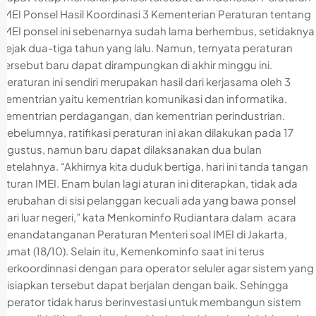
IMEI Ponsel Hasil Koordinasi 3 Kementerian Peraturan tentang
IMEI ponsel ini sebenarnya sudah lama berhembus, setidaknya
sejak dua-tiga tahun yang lalu. Namun, ternyata peraturan
tersebut baru dapat dirampungkan di akhir minggu ini.
Peraturan ini sendiri merupakan hasil dari kerjasama oleh 3
kementrian yaitu kementrian komunikasi dan informatika,
kementrian perdagangan, dan kementrian perindustrian.
Sebelumnya, ratifikasi peraturan ini akan dilakukan pada 17
Agustus, namun baru dapat dilaksanakan dua bulan
setelahnya. “Akhirnya kita duduk bertiga, hari ini tanda tangan
aturan IMEI. Enam bulan lagi aturan ini diterapkan, tidak ada
perubahan di sisi pelanggan kecuali ada yang bawa ponsel
dari luar negeri,” kata Menkominfo Rudiantara dalam acara
penandatanganan Peraturan Menteri soal IMEI di Jakarta,
Jumat (18/10). Selain itu, Kemenkominfo saat ini terus
berkoordinnasi dengan para operator seluler agar sistem yang
disiapkan tersebut dapat berjalan dengan baik. Sehingga
operator tidak harus berinvestasi untuk membangun sistem