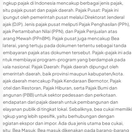
Lingkup pajak di Indonesia mencakup berbagai jenis pajak,
yaitu pajak pusat dan pajak daerah. Pajak Pusat: Pajak ini
dipungut oleh pemerintah pusat melalui Direktorat Jenderal
Pajak (DJP). Jenis pajak pusat meliputi Pajak Penghasilan (PPh),
Pajak Pertambahan Nilai (PPN), dan Pajak Penjualan atas
Barang Mewah (PPnBM). Pajak pusat juga mencakup Bea
Materai, yang tertuju pada dokumen tertentu sebagai tanda
pembayaran pajak atas dokumen tersebut. Pajak-pajak ini ada
untuk membiayai program-program yang berdampak pada
skala nasional. Pajak Daerah: Pajak daerah dipungut oleh
pemerintah daerah, baik provinsi maupun kabupaten/kota.
Pajak daerah mencakup Pajak Kendaraan Bermotor, Pajak
Hotel dan Restoran, Pajak Hiburan, serta Pajak Bumi dan
Bangunan (PBB) untuk sektor pedesaan dan perkotaan.
Pendapatan dari pajak daerah untuk pembangunan dan
pelayanan publik di tingkat lokal. Sebaliknya, bea cukai memiliki
lingkup yang lebih spesifik, yaitu berhubungan dengan
kegiatan ekspor dan impor. Ada dua jenis utama bea cukai,
yaitu: Bea Masuk: Bea masuk dikenakan pada barang-barang