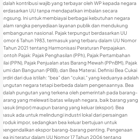
adalah kontribusi wajib yang terbayar oleh WP kepada negara
berdasarkan UU tanpa mendapatkan imbalan secara
langsung. Ini untuk membiayai berbagai kebutuhan negara
dalam rangka penyediaan layanan publik dan mendukung
pembangunan nasional. Pajak terpungut berdasarkan UU
Nomor 6 Tahun 1983, termasuk yang terbaru dalam UU Nomor
7 Tahun 2021 tentang Harmonisasi Peraturan Perpajakan.
Contoh Pajak: Pajak Penghasilan (PPh), Pajak Pertambahan
Nilai (PPN), Pajak Penjualan atas Barang Mewah (PPnBM), Pajak
Bumi dan Bangunan (PBB), dan Bea Materai. Definisi Bea Cukai
Terdiri dari dua istilah: “bea” dan “cukai,” yang keduanya adalah
pungutan negara tetapi berbeda dalam pengenaannya. Bea
adalah pungutan yang terkena oleh pemerintah pada barang-
barang yang melewati batas wilayah negara, baik barang yang
masuk (impor) maupun barang yang keluar (ekspor). Bea
masuk ada untuk melindungi industri lokal dari persaingan
produk impor, sedangkan bea keluar bertujuan untuk
mengendalikan ekspor barang-barang penting. Pengenaan
bea ini teratur dalam UU Nomor 17 Tahun 2006 tentang