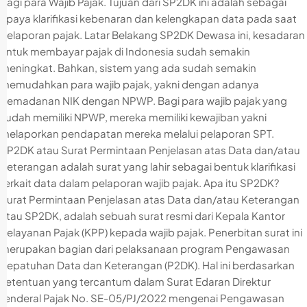
bagi para Wajib Pajak. Tujuan dari SP2DK ini adalah sebagai
upaya klarifikasi kebenaran dan kelengkapan data pada saat
pelaporan pajak. Latar Belakang SP2DK Dewasa ini, kesadaran
untuk membayar pajak di Indonesia sudah semakin
meningkat. Bahkan, sistem yang ada sudah semakin
memudahkan para wajib pajak, yakni dengan adanya
pemadanan NIK dengan NPWP. Bagi para wajib pajak yang
sudah memiliki NPWP, mereka memiliki kewajiban yakni
melaporkan pendapatan mereka melalui pelaporan SPT.
SP2DK atau Surat Permintaan Penjelasan atas Data dan/atau
Keterangan adalah surat yang lahir sebagai bentuk klarifikasi
terkait data dalam pelaporan wajib pajak. Apa itu SP2DK?
Surat Permintaan Penjelasan atas Data dan/atau Keterangan
atau SP2DK, adalah sebuah surat resmi dari Kepala Kantor
Pelayanan Pajak (KPP) kepada wajib pajak. Penerbitan surat ini
merupakan bagian dari pelaksanaan program Pengawasan
Kepatuhan Data dan Keterangan (P2DK). Hal ini berdasarkan
ketentuan yang tercantum dalam Surat Edaran Direktur
Jenderal Pajak No. SE-05/PJ/2022 mengenai Pengawasan