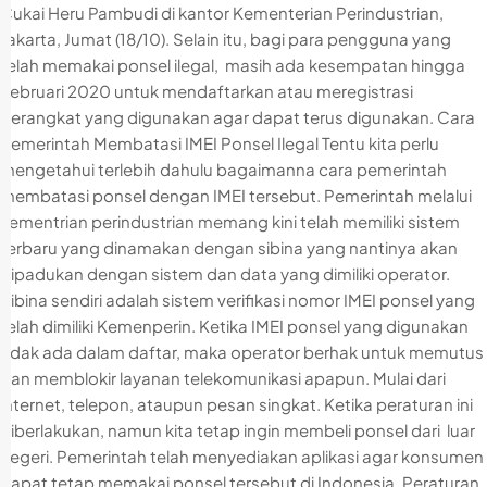
Cukai Heru Pambudi di kantor Kementerian Perindustrian,
Jakarta, Jumat (18/10). Selain itu, bagi para pengguna yang
telah memakai ponsel ilegal, masih ada kesempatan hingga
Februari 2020 untuk mendaftarkan atau meregistrasi
perangkat yang digunakan agar dapat terus digunakan. Cara
Pemerintah Membatasi IMEI Ponsel Ilegal Tentu kita perlu
mengetahui terlebih dahulu bagaimanna cara pemerintah
membatasi ponsel dengan IMEI tersebut. Pemerintah melalui
kementrian perindustrian memang kini telah memiliki sistem
terbaru yang dinamakan dengan sibina yang nantinya akan
dipadukan dengan sistem dan data yang dimiliki operator.
Sibina sendiri adalah sistem verifikasi nomor IMEI ponsel yang
telah dimiliki Kemenperin. Ketika IMEI ponsel yang digunakan
tidak ada dalam daftar, maka operator berhak untuk memutus
dan memblokir layanan telekomunikasi apapun. Mulai dari
internet, telepon, ataupun pesan singkat. Ketika peraturan ini
diberlakukan, namun kita tetap ingin membeli ponsel dari luar
negeri. Pemerintah telah menyediakan aplikasi agar konsumen
dapat tetap memakai ponsel tersebut di Indonesia. Peraturan