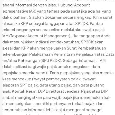
pahami informasi dengan jelas. Hubungi Account
Representative (AR) yang tertera pada surat jika ada hal yang
tidak dipahami. Siapkan dokumen secara lengkap. Kirim surat
balasan ke KPP sebagai tanggapan atas SP2DK. Pantau
perkembangannya secara online melalui akun wajib pajak
(TAM/Taxpayer Account Management). Jika tanggapan Anda
tidak menunjukkan indikasi ketidakpatuhan, SP2DK akan
selesai dan KPP akan mengeluarkan Surat Pemberitahuan
Perkembangan Pelaksanaan Permintaan Penjelasan atas Data
dan/atau Keterangan (SP3 P2DK). Sebagai informasi, TAM
adalah aplikasi bagi wajib pajak untuk mengakses data
perpajakan mereka sendiri. Data perpajakan yang bisa mereka
akses mencakup riwayat pembayaran pajak, riwayat
pelaporan SPT pajak, data utang pajak, dan data piutang
pajak. Kontak Resmi DJP Direktorat Jenderal Pajak atau DJP
kembali mengingatkan para wajib pajak jika menemukan hal-
hal mencurigakan, memiliki pertanyaan terkait pajak, dan
membutuhkan informasi lebih lanjut mengenai berbagai