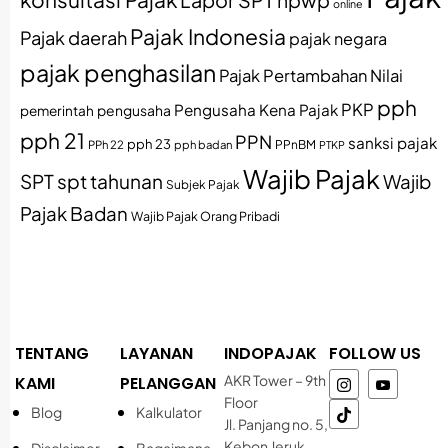
npwp
online
Pajak Indonesia
Pajak daerah
pajak negara
pajak penghasilan
Pajak Pertambahan Nilai
pph
PKP
Pengusaha Kena Pajak
pemerintah
pengusaha
pph 21
PPN
sanksi pajak
pph 23
PPh 22
pph badan
PPnBM
PTKP
Wajib Pajak
SPT
spt tahunan
Wajib
Subjek Pajak
Pajak Badan
Wajib Pajak Orang Pribadi
TENTANG
LAYANAN
INDOPAJAK
FOLLOW US
AKR Tower – 9th
KAMI
PELANGGAN
Floor
Blog
Kalkulator
Jl. Panjang no. 5,
Kebon Jeruk