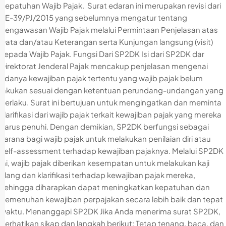
Kepatuhan Wajib Pajak. Surat edaran ini merupakan revisi dari
SE-39/PJ/2015 yang sebelumnya mengatur tentang
Pengawasan Wajib Pajak melalui Permintaan Penjelasan atas
Data dan/atau Keterangan serta Kunjungan langsung (visit)
kepada Wajib Pajak. Fungsi Dari SP2DK Isi dari SP2DK dar
Direktorat Jenderal Pajak mencakup penjelasan mengenai
adanya kewajiban pajak tertentu yang wajib pajak belum
lakukan sesuai dengan ketentuan perundang-undangan yang
berlaku. Surat ini bertujuan untuk mengingatkan dan meminta
klarifikasi dari wajib pajak terkait kewajiban pajak yang mereka
harus penuhi. Dengan demikian, SP2DK berfungsi sebagai
sarana bagi wajib pajak untuk melakukan penilaian diri atau
self-assessment terhadap kewajiban pajaknya. Melalui SP2DK
ini, wajib pajak diberikan kesempatan untuk melakukan kaji
ulang dan klarifikasi terhadap kewajiban pajak mereka,
sehingga diharapkan dapat meningkatkan kepatuhan dan
pemenuhan kewajiban perpajakan secara lebih baik dan tepat
waktu. Menanggapi SP2DK Jika Anda menerima surat SP2DK,
perhatikan sikap dan langkah berikut: Tetap tenang, baca, dan