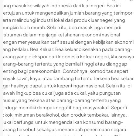
yang masuk ke wilayah Indonesia dari luar negeri. Bea ini
bertujuan untuk mengendalikan jumlah barang yang terimpor
serta melindungi industri lokal dari produk luar negeri yang
mungkin lebih murah. Selain itu, bea masuk juga menjadi
instrumen dalam menjaga ketahanan ekonomi nasional
dengan menyesuaikan tarif sesuai dengan kebijakan ekonomi
yang berlaku. Bea Keluar: Bea keluar dikenakan pada barang-
barang yang diekspor dari Indonesia ke luar negeri, khususnya
barang-barang tertentu yang bernilai tinggi atau dianggap
penting bagi perekonomian. Contohnya, komoditas seperti
minyak sawit, kayu, atau tambang tertentu terkena bea keluar
agar hasilnya dapat untuk kepentingan nasional. Selain itu, di
bawah lingkup bea cukai juga ada cukai, yaitu pungutan
khusus yang terkena atas barang-barang tertentu yang
terduga memiliki dampak negatif bagi masyarakat. Seperti
rokok, minuman beralkohol, dan produk tembakau lainnya.
Cukai berfungsi untuk mengendalikan konsumsi barang-
barang tersebut sekaligus menambah penerimaan negara.