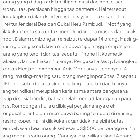
barang yang diduga adalah titipan mulai dari ponsel seri
terbaru, tas, perhiasan hingga tas bermerek. Hal tersebut
diungkapkan dalam konferensi pers yang dilakukan oleh
Direktur Jenderal Bea dan Cukai Heru Pambudi.. “Motif yang
dilakukan tentu saja untuk menghindari bea masuk dan pajak
impor, Dalam rombongan tersebut terdapat 14 orang. Masing-
masing orang setidaknya membawa tiga hingga empat jenis
barang yang terdiri dari tas, sepatu, iPhone 11, kosmetik,
pakaian, dan perhiasan,” ujarnya. Pengusaha Jastip Ditangkap
Setelah Menjadi Langganan Artis Modusnya, sebanyak 14
orang, masing-masing satu orang mengimpor 3 tas, 3 sepatu,
3 iPhone, selain itu ada cincin, kalung, pakaian dan lainnya
yang terindikasi merupakan kerja sama antara pengusaha
jastip di sosial media, bahkan telah menjadi langganan para
artis. Rombongan itu lalu dibiayai perjalanannya oleh
pengusaha jastip dan membawa barang tersebut di masing-
masing koper. Hal ini dilakukan agar tidak melebihi batas
pembebasan bea masuk sebesar US$ 500 per orangnya. “Ini
yang modalin satu orang. Caranya, dia belikan tiket 14 orang