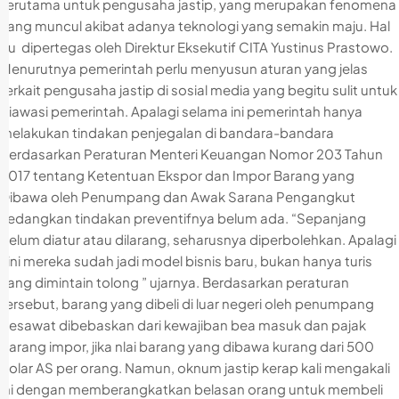
Terutama untuk pengusaha jastip, yang merupakan fenomena
yang muncul akibat adanya teknologi yang semakin maju. Hal
itu dipertegas oleh Direktur Eksekutif CITA Yustinus Prastowo.
Menurutnya pemerintah perlu menyusun aturan yang jelas
terkait pengusaha jastip di sosial media yang begitu sulit untuk
diawasi pemerintah. Apalagi selama ini pemerintah hanya
melakukan tindakan penjegalan di bandara-bandara
berdasarkan Peraturan Menteri Keuangan Nomor 203 Tahun
2017 tentang Ketentuan Ekspor dan Impor Barang yang
Dibawa oleh Penumpang dan Awak Sarana Pengangkut
sedangkan tindakan preventifnya belum ada. “Sepanjang
belum diatur atau dilarang, seharusnya diperbolehkan. Apalagi
kini mereka sudah jadi model bisnis baru, bukan hanya turis
yang dimintain tolong ” ujarnya. Berdasarkan peraturan
tersebut, barang yang dibeli di luar negeri oleh penumpang
pesawat dibebaskan dari kewajiban bea masuk dan pajak
barang impor, jika nlai barang yang dibawa kurang dari 500
dolar AS per orang. Namun, oknum jastip kerap kali mengakali
ini dengan memberangkatkan belasan orang untuk membeli