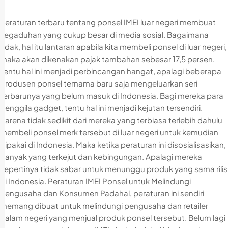
Peraturan terbaru tentang ponsel IMEI luar negeri membuat
kegaduhan yang cukup besar di media sosial. Bagaimana
tidak, hal itu lantaran apabila kita membeli ponsel di luar negeri,
maka akan dikenakan pajak tambahan sebesar 17,5 persen.
Tentu hal ini menjadi perbincangan hangat, apalagi beberapa
produsen ponsel ternama baru saja mengeluarkan seri
terbarunya yang belum masuk di Indonesia. Bagi mereka para
penggila gadget, tentu hal ini menjadi kejutan tersendiri.
Karena tidak sedikit dari mereka yang terbiasa terlebih dahulu
membeli ponsel merk tersebut di luar negeri untuk kemudian
dipakai di Indonesia. Maka ketika peraturan ini disosialisasikan,
banyak yang terkejut dan kebingungan. Apalagi mereka
sepertinya tidak sabar untuk menunggu produk yang sama rilis
di Indonesia. Peraturan IMEI Ponsel untuk Melindungi
Pengusaha dan Konsumen Padahal, peraturan ini sendiri
memang dibuat untuk melindungi pengusaha dan retailer
dalam negeri yang menjual produk ponsel tersebut. Belum lagi