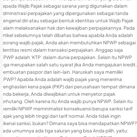
kepada Wajib Pajak sebagai sarana yang digunakan dalam
administrasi perpajakan yang dipergunakan sebagai tanda
pengenal diri atau sebagai bentuk identitas untuk Wajib Pajak
dalam melaksanakan hak dan kewajiban perpajakannya. Pada
artikel sebelumnya telah dibahas bahwa apabila Anda adalah
seorang wajib pajak, Anda akan membutuhkan NPWP sebagai
identitas resmi dalam transaksi perpajakan. Anggap saja
NPWP adalah ‘KTP’ dalam dunia perpajakan. Selain itu NPWP
juga merupakan salah satu syarat jika Anda mengajukan kredit,
pembuatan paspor dan lain-lain. Haruskah saya memiliki
NPWP? Apabila Anda adalah wajib pajak yang menerima
penghasilan kena pajak (PKP) dari perusahaan tempat dimana
Anda bekerja, Anda diwajibkan untuk menyetor pajak
terhutang. Oleh karena itu Anda wajib punya NPWP. Selain itu
memiliki NPWP meminimalisir konsekuensi berupa sanksi tarif
pajak yang lebih tinggi dari tarif normal. Anda tidak ingin
dikenai sanksi, bukan? Dimana saya bisa mendapatkan NPWP?
Pada umumnya ada tiga saluran yang bisa Anda pilih, yaitu: