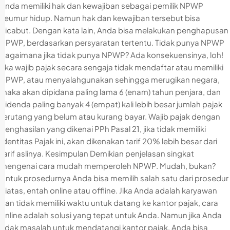
Anda memiliki hak dan kewajiban sebagai pemilik NPWP
seumur hidup. Namun hak dan kewajiban tersebut bisa
dicabut. Dengan kata lain, Anda bisa melakukan penghapusan
NPWP, berdasarkan persyaratan tertentu. Tidak punya NPWP
Bagaimana jika tidak punya NPWP? Ada konsekuensinya, loh!
Jika wajib pajak secara sengaja tidak mendaftar atau memiliki
NPWP, atau menyalahgunakan sehingga merugikan negara,
maka akan dipidana paling lama 6 (enam) tahun penjara, dan
didenda paling banyak 4 (empat) kali lebih besar jumlah pajak
terutang yang belum atau kurang bayar. Wajib pajak dengan
penghasilan yang dikenai PPh Pasal 21, jika tidak memiliki
Identitas Pajak ini, akan dikenakan tarif 20% lebih besar dari
tarif aslinya. Kesimpulan Demikian penjelasan singkat
mengenai cara mudah memperoleh NPWP. Mudah, bukan?
Untuk prosedurnya Anda bisa memilih salah satu dari prosedur
diatas, entah online atau offline. Jika Anda adalah karyawan
dan tidak memiliki waktu untuk datang ke kantor pajak, cara
online adalah solusi yang tepat untuk Anda. Namun jika Anda
tidak masalah untuk mendatangi kantor pajak, Anda bisa