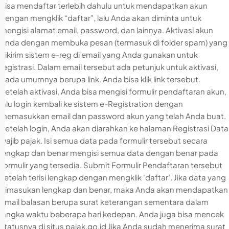
bisa mendaftar terlebih dahulu untuk mendapatkan akun
dengan mengklik “daftar”, lalu Anda akan diminta untuk
mengisi alamat email, password, dan lainnya. Aktivasi akun
Anda dengan membuka pesan (termasuk di folder spam) yang
dikirim sistem e-reg di email yang Anda gunakan untuk
registrasi. Dalam email tersebut ada petunjuk untuk aktivasi,
pada umumnya berupa link. Anda bisa klik link tersebut.
Setelah aktivasi, Anda bisa mengisi formulir pendaftaran akun,
lalu login kembali ke sistem e-Registration dengan
memasukkan email dan password akun yang telah Anda buat.
Setelah login, Anda akan diarahkan ke halaman Registrasi Data
wajib pajak. Isi semua data pada formulir tersebut secara
lengkap dan benar mengisi semua data dengan benar pada
formulir yang tersedia. Submit Formulir Pendaftaran tersebut
setelah terisi lengkap dengan mengklik ‘daftar’. Jika data yang
dimasukan lengkap dan benar, maka Anda akan mendapatkan
email balasan berupa surat keterangan sementara dalam
jangka waktu beberapa hari kedepan. Anda juga bisa mencek
statusnya di situs pajak.go.id Jika Anda sudah menerima surat