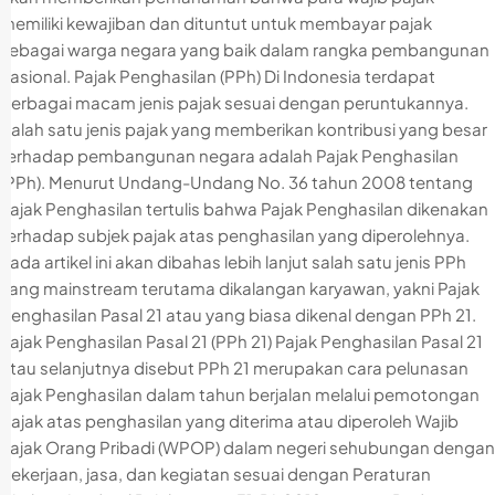
memiliki kewajiban dan dituntut untuk membayar pajak
sebagai warga negara yang baik dalam rangka pembangunan
nasional. Pajak Penghasilan (PPh) Di Indonesia terdapat
berbagai macam jenis pajak sesuai dengan peruntukannya.
Salah satu jenis pajak yang memberikan kontribusi yang besar
terhadap pembangunan negara adalah Pajak Penghasilan
(PPh). Menurut Undang-Undang No. 36 tahun 2008 tentang
Pajak Penghasilan tertulis bahwa Pajak Penghasilan dikenakan
terhadap subjek pajak atas penghasilan yang diperolehnya.
Pada artikel ini akan dibahas lebih lanjut salah satu jenis PPh
yang mainstream terutama dikalangan karyawan, yakni Pajak
Penghasilan Pasal 21 atau yang biasa dikenal dengan PPh 21.
Pajak Penghasilan Pasal 21 (PPh 21) Pajak Penghasilan Pasal 21
atau selanjutnya disebut PPh 21 merupakan cara pelunasan
Pajak Penghasilan dalam tahun berjalan melalui pemotongan
pajak atas penghasilan yang diterima atau diperoleh Wajib
Pajak Orang Pribadi (WPOP) dalam negeri sehubungan dengan
pekerjaan, jasa, dan kegiatan sesuai dengan Peraturan