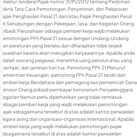
Direktur Jenderal Pajak nomor 31/PJ/2012 tentang Pedoman
Teknis Tata Cara Pemotongan, Penyetoran, dan Pelaporan
Pajak Penghasilan Pasal 21 dan/atau Pajak Penghasilan Pasal
26 Sehubungan dengan Pekerjaan, Jasa, dan Kegiatan Orang
Pribadi. Perusahaan sebagai pemberi kerja wajib melakukan
pemotongan PPh Pasal 21 sesuai dengan Undang-Undang
dan peraturan yang berlaku dan diharapkan tidak terjadi
kesalahan karena akan merugikan karyawannya. Apabila anda
adalah seorang pegawai, menerima uang pensiun atau uang
manfaat, dan jaminan hari tua. Pemotong PPh 21 Menurut
Kementrian Keuangan, pemotong PPh Pasal 21 terdiri dari:
Pemberi kerja Bendahara dan pemegang kas pemerintah Dana
pensiun Orang pribadi pembayar honorarium Penyelenggara
kegiatan Namun perlu diperhatikan yang tidak termasuk
sebagai pemberi kerja yang wajib melakukan pemotongan
pajak sebagaimana tersebut di atas adalah kantor perwakilan
negara asing dan organisasi-organisasi internasional. Apabila
pemberi kerja yang wajib melakukan pemotongan pajak
sebagaimana tersebut di atas adalah kantor perwakilan