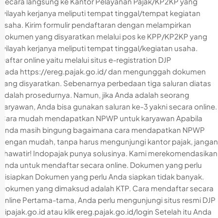
Secara langsung ke Kantor Pelayanan Pajak/KP2KP yang
wilayah kerjanya meliputi tempat tinggal/tempat kegiatan
usaha. Kirim formulir pendaftaran dengan melampirkan
dokumen yang disyaratkan melalui pos ke KPP/KP2KP yang
wilayah kerjanya meliputi tempat tinggal/kegiatan usaha.
Daftar online yaitu melalui situs e-registration DJP
pada https://ereg.pajak.go.id/ dan mengunggah dokumen
yang disyaratkan. Sebenarnya perbedaan tiga saluran diatas
adalah prosedurnya. Namun, jika Anda adalah seorang
karyawan, Anda bisa gunakan saluran ke-3 yakni secara online.
Cara mudah mendapatkan NPWP untuk karyawan Apabila
Anda masih bingung bagaimana cara mendapatkan NPWP
dengan mudah, tanpa harus mengunjungi kantor pajak, jangan
khawatir! Indopajak punya solusinya. Kami merekomendasikan
Anda untuk mendaftar secara online. Dokumen yang perlu
disiapkan Dokumen yang perlu Anda siapkan tidak banyak.
Dokumen yang dimaksud adalah KTP. Cara mendaftar secara
online Pertama-tama, Anda perlu mengunjungi situs resmi DJP
dipajak.go.id atau klik ereg.pajak.go.id/login Setelah itu Anda