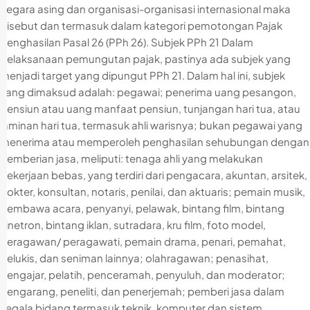
negara asing dan organisasi-organisasi internasional maka
disebut dan termasuk dalam kategori pemotongan Pajak
Penghasilan Pasal 26 (PPh 26). Subjek PPh 21 Dalam
pelaksanaan pemungutan pajak, pastinya ada subjek yang
menjadi target yang dipungut PPh 21. Dalam hal ini, subjek
yang dimaksud adalah: pegawai; penerima uang pesangon,
pensiun atau uang manfaat pensiun, tunjangan hari tua, atau
jaminan hari tua, termasuk ahli warisnya; bukan pegawai yang
menerima atau memperoleh penghasilan sehubungan dengan
pemberian jasa, meliputi: tenaga ahli yang melakukan
pekerjaan bebas, yang terdiri dari pengacara, akuntan, arsitek,
dokter, konsultan, notaris, penilai, dan aktuaris; pemain musik,
pembawa acara, penyanyi, pelawak, bintang film, bintang
sinetron, bintang iklan, sutradara, kru film, foto model,
peragawan/ peragawati, pemain drama, penari, pemahat,
pelukis, dan seniman lainnya; olahragawan; penasihat,
pengajar, pelatih, penceramah, penyuluh, dan moderator;
pengarang, peneliti, dan penerjemah; pemberi jasa dalam
segala bidang termasuk teknik, komputer dan sistem