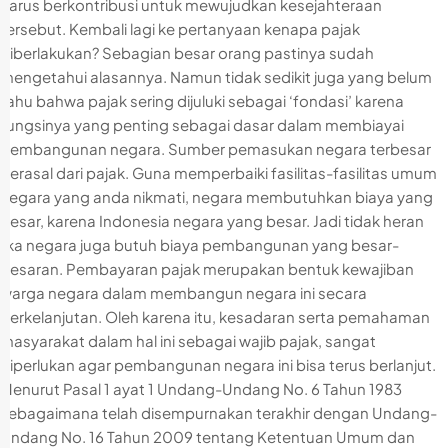
harus berkontribusi untuk mewujudkan kesejahteraan
tersebut. Kembali lagi ke pertanyaan kenapa pajak
diberlakukan? Sebagian besar orang pastinya sudah
mengetahui alasannya. Namun tidak sedikit juga yang belum
tahu bahwa pajak sering dijuluki sebagai ‘fondasi’ karena
fungsinya yang penting sebagai dasar dalam membiayai
pembangunan negara. Sumber pemasukan negara terbesar
berasal dari pajak. Guna memperbaiki fasilitas-fasilitas umum
negara yang anda nikmati, negara membutuhkan biaya yang
besar, karena Indonesia negara yang besar. Jadi tidak heran
jika negara juga butuh biaya pembangunan yang besar-
besaran. Pembayaran pajak merupakan bentuk kewajiban
warga negara dalam membangun negara ini secara
berkelanjutan. Oleh karena itu, kesadaran serta pemahaman
masyarakat dalam hal ini sebagai wajib pajak, sangat
diperlukan agar pembangunan negara ini bisa terus berlanjut.
Menurut Pasal 1 ayat 1 Undang-Undang No. 6 Tahun 1983
sebagaimana telah disempurnakan terakhir dengan Undang-
Undang No. 16 Tahun 2009 tentang Ketentuan Umum dan