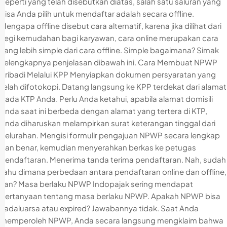
Seperti yang telah disebutkan diatas, salah satu saluran yang
bisa Anda pilih untuk mendaftar adalah secara offline.
Mengapa offline disebut cara alternatif, karena jika dilihat dari
segi kemudahan bagi karyawan, cara online merupakan cara
yang lebih simple dari cara offline. Simple bagaimana? Simak
selengkapnya penjelasan dibawah ini. Cara Membuat NPWP
Pribadi Melalui KPP Menyiapkan dokumen persyaratan yang
telah difotokopi. Datang langsung ke KPP terdekat dari alamat
pada KTP Anda. Perlu Anda ketahui, apabila alamat domisili
Anda saat ini berbeda dengan alamat yang tertera di KTP,
Anda diharuskan melampirkan surat keterangan tinggal dari
Kelurahan. Mengisi formulir pengajuan NPWP secara lengkap
dan benar, kemudian menyerahkan berkas ke petugas
pendaftaran. Menerima tanda terima pendaftaran. Nah, sudah
tahu dimana perbedaan antara pendaftaran online dan offline,
kan? Masa berlaku NPWP Indopajak sering mendapat
pertanyaan tentang masa berlaku NPWP. Apakah NPWP bisa
kadaluarsa atau expired? Jawabannya tidak. Saat Anda
memperoleh NPWP, Anda secara langsung mengklaim bahwa