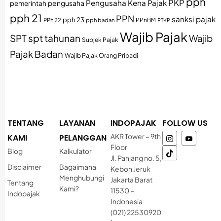
pph
PKP
Pengusaha Kena Pajak
pemerintah
pengusaha
pph 21
PPN
sanksi pajak
pph 23
PPh 22
pph badan
PPnBM
PTKP
Wajib Pajak
SPT
spt tahunan
Wajib
Subjek Pajak
Pajak Badan
Wajib Pajak Orang Pribadi
TENTANG
LAYANAN
INDOPAJAK
FOLLOW US
AKR Tower – 9th
KAMI
PELANGGAN
Floor
Blog
Kalkulator
Jl. Panjang no. 5,
Disclaimer
Bagaimana
Kebon Jeruk
Menghubungi
Jakarta Barat
Tentang
Kami?
11530 –
Indopajak
Indonesia
(021) 22530920