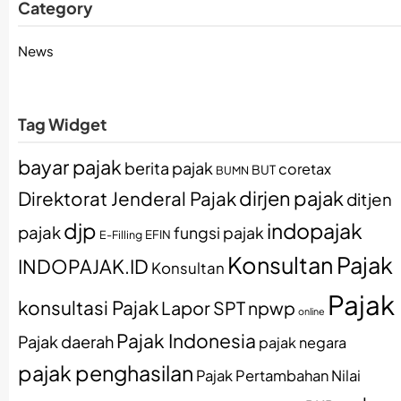
Category
News
Tag Widget
bayar pajak
berita pajak
coretax
BUT
BUMN
dirjen pajak
Direktorat Jenderal Pajak
ditjen
djp
indopajak
pajak
fungsi pajak
EFIN
E-Filling
Konsultan Pajak
INDOPAJAK.ID
Konsultan
Pajak
konsultasi Pajak
Lapor SPT
npwp
online
Pajak Indonesia
Pajak daerah
pajak negara
pajak penghasilan
Pajak Pertambahan Nilai