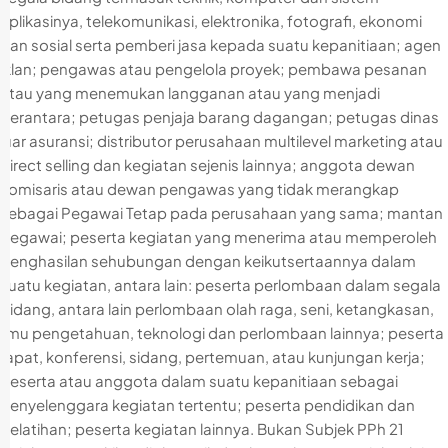
aplikasinya, telekomunikasi, elektronika, fotografi, ekonomi
dan sosial serta pemberi jasa kepada suatu kepanitiaan; agen
iklan; pengawas atau pengelola proyek; pembawa pesanan
atau yang menemukan langganan atau yang menjadi
perantara; petugas penjaja barang dagangan; petugas dinas
luar asuransi; distributor perusahaan multilevel marketing atau
direct selling dan kegiatan sejenis lainnya; anggota dewan
komisaris atau dewan pengawas yang tidak merangkap
sebagai Pegawai Tetap pada perusahaan yang sama; mantan
pegawai; peserta kegiatan yang menerima atau memperoleh
penghasilan sehubungan dengan keikutsertaannya dalam
suatu kegiatan, antara lain: peserta perlombaan dalam segala
bidang, antara lain perlombaan olah raga, seni, ketangkasan,
ilmu pengetahuan, teknologi dan perlombaan lainnya; peserta
rapat, konferensi, sidang, pertemuan, atau kunjungan kerja;
peserta atau anggota dalam suatu kepanitiaan sebagai
penyelenggara kegiatan tertentu; peserta pendidikan dan
pelatihan; peserta kegiatan lainnya. Bukan Subjek PPh 21