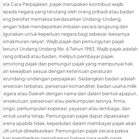
Tata Cara Perpajakan, pajak merupakan kontribusi wajib
kepada negara yang terutang oleh orang pribadi atau badan
yang bersifat memaksa berdasarkan Undang-Undang,
dengan tidak mendapatkan imbalan secara langsung dan
digunakan untuk keperluan negara bagi sebesar-besarnya
kemakmuran rakyat. Wajib pajak dan pemungutan pajak
Menurut Undang Undang No. 6 Tahun 1983, Wajib pajak adalah
orang pribadi atau badan, meliputi pembayar pajak,
pemotong pajak dan pemungut pajak yang mempunyai hak
dan kewajiban sesuai dengan ketentuan peraturan
perundang-undangan perpajakan. Sedangkan badan adalah
perseroan terbatas, perseroan komanditer, badan usaha milik
Negara atau Daerah dengan nama dan dalam bentuk apapun,
persekutuan, perseroan atau perkumpulan lainnya, firma,
kongsi, perkumpulan koperasi, yayasan atau lembaga, dan
bentuk usaha tetap. Pemungutan pajak dapat dipaksakan
karena apabila tidak, kepedulian dalam membayar pajak akan
sulit untuk direalisasikan. Pemungutan pajak secara paksa
akan memberikan pemahaman bahwa para wajib pajak