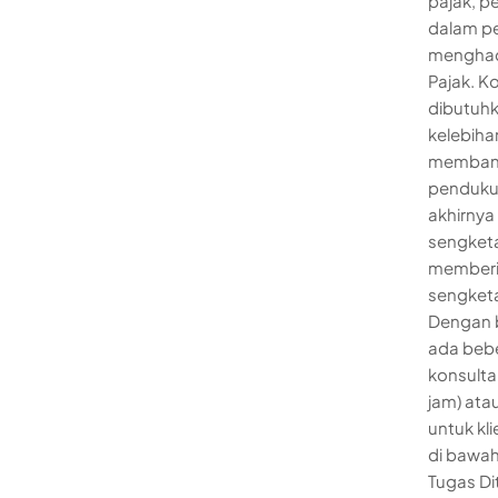
pajak, p
dalam pe
menghada
Pajak. 
dibutuhk
kelebiha
membant
pendukun
akhirnya
sengketa
memberi
sengketa
Dengan b
ada bebe
konsulta
jam) ata
untuk k
di bawah
Tugas Di