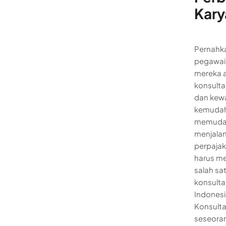
Kary
Pernahk
pegawai a
mereka a
konsulta
dan kewa
kemudaha
memudah
menjalan
perpajak
harus me
salah sa
konsultan
Indonesi
Konsulta
seseoran