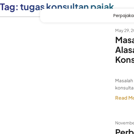
Tag:
tugas konsultan pajak
Perpajak
May 29, 
Masa
Alas
Kons
Masalah 
konsulta
Read M
November
Perb