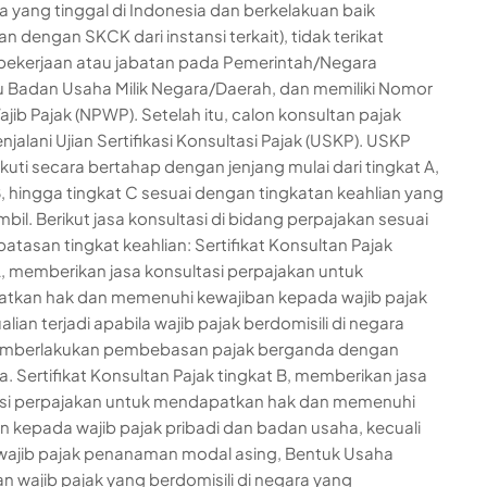
a yang tinggal di Indonesia dan berkelakuan baik
an dengan SKCK dari instansi terkait), tidak terikat
ekerjaan atau jabatan pada Pemerintah/Negara
 Badan Usaha Milik Negara/Daerah, dan memiliki Nomor
jib Pajak (NPWP). Setelah itu, calon konsultan pajak
jalani Ujian Sertifikasi Konsultasi Pajak (USKP). USKP
ikuti secara bertahap dengan jenjang mulai dari tingkat A,
B, hingga tingkat C sesuai dengan tingkatan keahlian yang
mbil. Berikut jasa konsultasi di bidang perpajakan sesuai
atasan tingkat keahlian: Sertifikat Konsultan Pajak
A, memberikan jasa konsultasi perpajakan untuk
tkan hak dan memenuhi kewajiban kepada wajib pajak
ian terjadi apabila wajib pajak berdomisili di negara
mberlakukan pembebasan pajak berganda dengan
a. Sertifikat Konsultan Pajak tingkat B, memberikan jasa
asi perpajakan untuk mendapatkan hak dan memenuhi
n kepada wajib pajak pribadi dan badan usaha, kecuali
ajib pajak penanaman modal asing, Bentuk Usaha
an wajib pajak yang berdomisili di negara yang