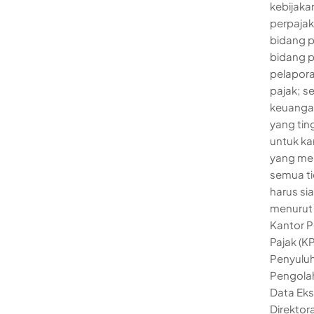
kebijaka
perpajak
bidang p
bidang p
pelapora
pajak; s
keuangan.
yang ting
untuk ka
yang men
semua ti
harus si
menurut 
Kantor P
Pajak (K
Penyuluh
Pengola
Data Eks
Direktor