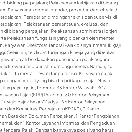
n di bidang perpajakan; Pelaksanaan kebijakan di bidang
an; Penyusunan norma, standar, prosedur, dan kriteria di
erpajakan; Pemberian bimbingan teknis dan supervisi di
erpajakan; Pelaksanaan pemantauan, evaluasi, dan
n di bidang perpajakan; Pelaksanaan administrasi ditjen
erta Pelaksanaan fungsi lain yang diberikan oleh menteri
 Karyawan Direktorat Jendral Pajak disinyalir memiliki gaji
gi. Selain itu, terdapat tunjangan kinerja yang diberikan
ryawan pajak berdasarkan penerimaan pajak negara
jadi reward and punishment bagi mereka. Namun, itu
dak serta merta dilewati tanpa resiko. Karyawan pajak
ap dengan mutasi yang bisa terjadi kapan saja. Masih
situs pajak.go.id, terdapat 33 Kantor Wilayah , 307
elayanan Pajak (KPP) Pratama , 30 Kantor Pelayanan
PP) wajib pajak Besar/Madya, 196 Kantor Pelayanan
an dan Konsultasi Perpajakan (KP2KP), 2 Kantor
han Data dan Dokumen Perpajakan, 1 Kantor Pengolahan
ternal, dan 1 Kantor Layanan Informasi dan Pengaduan
at Jenderal Pajak. Dengan banyaknya posisi yang harus