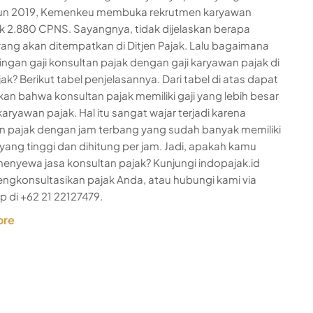
ahun 2019, Kemenkeu membuka rekrutmen karyawan
 2.880 CPNS. Sayangnya, tidak dijelaskan berapa
ang akan ditempatkan di Ditjen Pajak. Lalu bagaimana
ngan gaji konsultan pajak dengan gaji karyawan pajak di
jak? Berikut tabel penjelasannya. Dari tabel di atas dapat
kan bahwa konsultan pajak memiliki gaji yang lebih besar
 karyawan pajak. Hal itu sangat wajar terjadi karena
n pajak dengan jam terbang yang sudah banyak memiliki
yang tinggi dan dihitung per jam. Jadi, apakah kamu
 menyewa jasa konsultan pajak? Kunjungi indopajak.id
ngkonsultasikan pajak Anda, atau hubungi kami via
 di +62 21 22127479.
ore