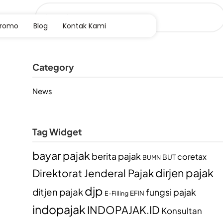
Promo
Blog
Kontak Kami
Category
News
Tag Widget
bayar pajak
berita pajak
coretax
BUT
BUMN
dirjen pajak
Direktorat Jenderal Pajak
djp
ditjen pajak
fungsi pajak
EFIN
E-Filling
indopajak
INDOPAJAK.ID
Konsultan