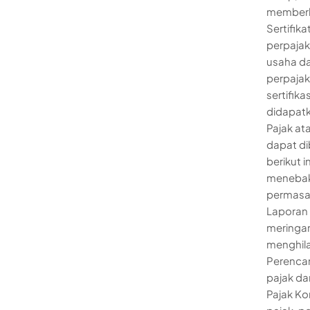
memberl
Sertifik
perpajak
usaha d
perpajak
sertifika
didapatk
Pajak at
dapat di
berikut i
menebak 
permasal
Laporan 
meringan
menghila
Perencan
pajak da
Pajak K