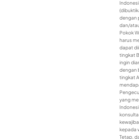
Indonesi
(dibuktik
dengan p
dan/atau
Pokok Wa
harus men
dapat di
tingkat 
ingin dia
dengan b
tingkat 
mendapa
Pengecual
yang me
Indonesi
konsult
kewajiba
kepada w
Tetap, d