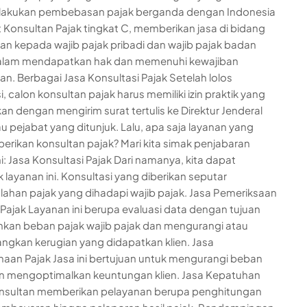
akukan pembebasan pajak berganda dengan Indonesia
at Konsultan Pajak tingkat C, memberikan jasa di bidang
an kepada wajib pajak pribadi dan wajib pajak badan
alam mendapatkan hak dan memenuhi kewajiban
an. Berbagai Jasa Konsultasi Pajak Setelah lolos
si, calon konsultan pajak harus memiliki izin praktik yang
an dengan mengirim surat tertulis ke Direktur Jenderal
au pejabat yang ditunjuk. Lalu, apa saja layanan yang
berikan konsultan pajak? Mari kita simak penjabaran
ni: Jasa Konsultasi Pajak Dari namanya, kita dapat
layanan ini. Konsultasi yang diberikan seputar
ahan pajak yang dihadapi wajib pajak. Jasa Pemeriksaan
Pajak Layanan ini berupa evaluasi data dengan tujuan
kan beban pajak wajib pajak dan mengurangi atau
ngkan kerugian yang didapatkan klien. Jasa
aan Pajak Jasa ini bertujuan untuk mengurangi beban
n mengoptimalkan keuntungan klien. Jasa Kepatuhan
onsultan memberikan pelayanan berupa penghitungan