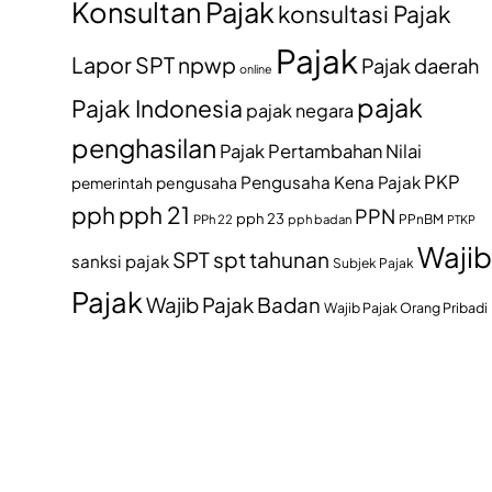
Konsultan Pajak
konsultasi Pajak
Pajak
Lapor SPT
npwp
Pajak daerah
online
pajak
Pajak Indonesia
pajak negara
penghasilan
Pajak Pertambahan Nilai
PKP
Pengusaha Kena Pajak
pemerintah
pengusaha
pph
pph 21
PPN
pph 23
PPh 22
pph badan
PPnBM
PTKP
Wajib
SPT
spt tahunan
sanksi pajak
Subjek Pajak
Pajak
Wajib Pajak Badan
Wajib Pajak Orang Pribadi