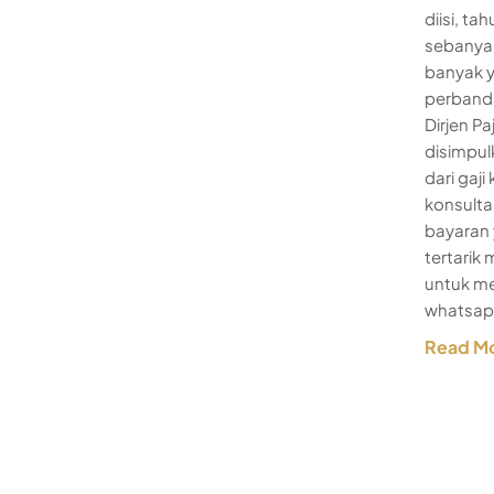
diisi, t
sebanyak
banyak y
perbandi
Dirjen Pa
disimpul
dari gaji
konsulta
bayaran 
tertarik
untuk me
whatsapp
Read M