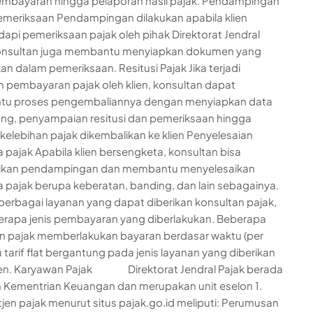
embayaran hingga pelaporan hasil pajak. Pendampingan
meriksaan Pendampingan dilakukan apabila klien
pi pemeriksaan pajak oleh pihak Direktorat Jendral
Konsultan juga membantu menyiapkan dokumen yang
an dalam pemeriksaan. Resitusi Pajak Jika terjadi
n pembayaran pajak oleh klien, konsultan dapat
u proses pengembaliannya dengan menyiapkan data
g, penyampaian resitusi dan pemeriksaan hingga
 kelebihan pajak dikembalikan ke klien Penyelesaian
 pajak Apabila klien bersengketa, konsultan bisa
kan pendampingan dan membantu menyelesaikan
 pajak berupa keberatan, banding, dan lain sebagainya.
erbagai layanan yang dapat diberikan konsultan pajak,
rapa jenis pembayaran yang diberlakukan. Beberapa
n pajak memberlakukan bayaran berdasar waktu (per
u tarif flat bergantung pada jenis layanan yang diberikan
lien. Karyawan Pajak Direktorat Jendral Pajak berada
 Kementrian Keuangan dan merupakan unit eselon 1.
tjen pajak menurut situs pajak.go.id meliputi: Perumusan