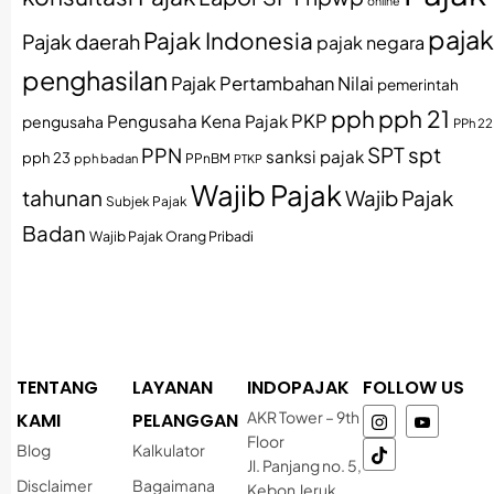
online
pajak
Pajak Indonesia
Pajak daerah
pajak negara
penghasilan
Pajak Pertambahan Nilai
pemerintah
pph
pph 21
PKP
Pengusaha Kena Pajak
pengusaha
PPh 22
SPT
spt
PPN
sanksi pajak
pph 23
pph badan
PPnBM
PTKP
Wajib Pajak
tahunan
Wajib Pajak
Subjek Pajak
Badan
Wajib Pajak Orang Pribadi
TENTANG
LAYANAN
INDOPAJAK
FOLLOW US
AKR Tower – 9th
KAMI
PELANGGAN
Floor
Blog
Kalkulator
Jl. Panjang no. 5,
Disclaimer
Bagaimana
Kebon Jeruk