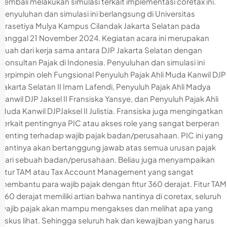
kembali melakukan simulasi terkait implementasi coretax ini.
Penyuluhan dan simulasi ini berlangsung di Universitas
Prasetiya Mulya Kampus Cilandak Jakarta Selatan pada
tanggal 21 November 2024. Kegiatan acara ini merupakan
buah dari kerja sama antara DJP Jakarta Selatan dengan
Konsultan Pajak di Indonesia. Penyuluhan dan simulasi ini
terpimpin oleh Fungsional Penyuluh Pajak Ahli Muda Kanwil DJP
Jakarta Selatan II Imam Lafendi, Penyuluh Pajak Ahli Madya
Kanwil DJP Jaksel II Fransiska Yansye, dan Penyuluh Pajak Ahli
Muda Kanwil DJPJaksel II Julistia. Fransiska juga mengingatkan
terkait pentingnya PIC atau akses role yang sangat berperan
penting terhadap wajib pajak badan/perusahaan. PIC ini yang
nantinya akan bertanggung jawab atas semua urusan pajak
dari sebuah badan/perusahaan. Beliau juga menyampaikan
fitur TAM atau Tax Account Management yang sangat
membantu para wajib pajak dengan fitur 360 derajat. Fitur TAM
360 derajat memiliki artian bahwa nantinya di coretax, seluruh
wajib pajak akan mampu mengakses dan melihat apa yang
fiskus lihat. Sehingga seluruh hak dan kewajiban yang harus