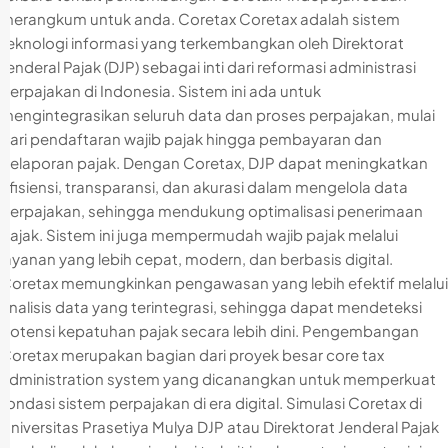
merangkum untuk anda. Coretax Coretax adalah sistem
teknologi informasi yang terkembangkan oleh Direktorat
Jenderal Pajak (DJP) sebagai inti dari reformasi administrasi
perpajakan di Indonesia. Sistem ini ada untuk
mengintegrasikan seluruh data dan proses perpajakan, mulai
dari pendaftaran wajib pajak hingga pembayaran dan
pelaporan pajak. Dengan Coretax, DJP dapat meningkatkan
efisiensi, transparansi, dan akurasi dalam mengelola data
perpajakan, sehingga mendukung optimalisasi penerimaan
pajak. Sistem ini juga mempermudah wajib pajak melalui
layanan yang lebih cepat, modern, dan berbasis digital.
Coretax memungkinkan pengawasan yang lebih efektif melalui
analisis data yang terintegrasi, sehingga dapat mendeteksi
potensi kepatuhan pajak secara lebih dini. Pengembangan
Coretax merupakan bagian dari proyek besar core tax
administration system yang dicanangkan untuk memperkuat
fondasi sistem perpajakan di era digital. Simulasi Coretax di
Universitas Prasetiya Mulya DJP atau Direktorat Jenderal Pajak