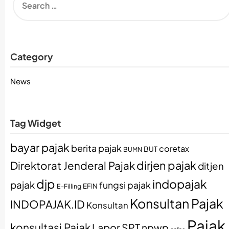
Category
News
Tag Widget
bayar pajak
berita pajak
coretax
BUT
BUMN
dirjen pajak
Direktorat Jenderal Pajak
ditjen
djp
indopajak
pajak
fungsi pajak
EFIN
E-Filling
Konsultan Pajak
INDOPAJAK.ID
Konsultan
Pajak
konsultasi Pajak
Lapor SPT
npwp