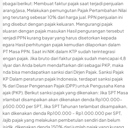
sebagai berikut: Membuat faktur pajak saat terjadi penjualan
barang/jasa, Melakukan pemungutan Pajak Pertambahan Nilai
yang terutang sebesar 10% dari harga jual. PPN penjualan ini
yang disebut dengan pajak keluaran. Mengurangi pajak
keluaran dengan pajak masukan Hasil pengurangan tersebut
menjadi PPN kurang bayar yang harus disetorkan kepada
negara Hasil perhitungan pajak kemudian dilaporkan dalam
SPT Masa PPN. Saat ini NIK dalam KTP sudah terintegrasi
dengan pajak. Jika bruto dari faktur pajak sudah mencapai 4,8
milyar dan Anda belum mendaftarkan diri sebagai PKP, maka
Anda bisa mendapatkan sanksi dari Dirjen Pajak. Sanksi Pajak
PKP Dalam peraturan pajak Indonesia, terdapat sanksi pajak
2% dari Dasar Pengenaan Pajak (DPP) untuk Pengusaha Kena
Pajak (PKP). Berikut sanksi pajak yang dikenakan: Jika SPT Masa
terlambat disampaikan akan dikenakan denda Rp100.000-
Rp500.000 per SPT, Jika SPT Tahunan terlambat disampaikan,
akan dikenakan denda Rp100.000 – Rp1.000.000 per SPT,
Wajib pajak yang melakukan pembetulan sendiri dan belum
disidik, dikenakan denda 150% dari jumlah pajak yang kurang