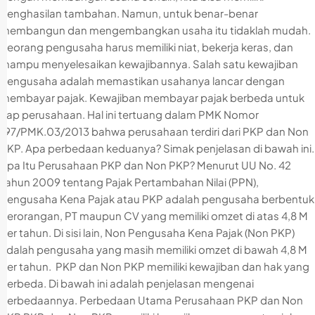
penghasilan tambahan. Namun, untuk benar-benar
membangun dan mengembangkan usaha itu tidaklah mudah.
Seorang pengusaha harus memiliki niat, bekerja keras, dan
mampu menyelesaikan kewajibannya. Salah satu kewajiban
pengusaha adalah memastikan usahanya lancar dengan
membayar pajak. Kewajiban membayar pajak berbeda untuk
tiap perusahaan. Hal ini tertuang dalam PMK Nomor
197/PMK.03/2013 bahwa perusahaan terdiri dari PKP dan Non
PKP. Apa perbedaan keduanya? Simak penjelasan di bawah ini.
Apa Itu Perusahaan PKP dan Non PKP? Menurut UU No. 42
Tahun 2009 tentang Pajak Pertambahan Nilai (PPN),
Pengusaha Kena Pajak atau PKP adalah pengusaha berbentuk
perorangan, PT maupun CV yang memiliki omzet di atas 4,8 M
per tahun. Di sisi lain, Non Pengusaha Kena Pajak (Non PKP)
adalah pengusaha yang masih memiliki omzet di bawah 4,8 M
per tahun. PKP dan Non PKP memiliki kewajiban dan hak yang
berbeda. Di bawah ini adalah penjelasan mengenai
perbedaannya. Perbedaan Utama Perusahaan PKP dan Non