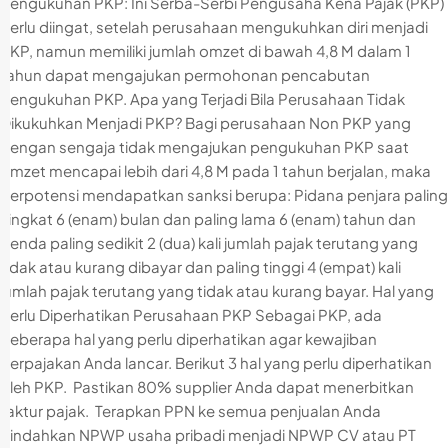
pengukuhan PKP: Ini Serba-Serbi Pengusaha Kena Pajak (PKP)
Perlu diingat, setelah perusahaan mengukuhkan diri menjadi
PKP, namun memiliki jumlah omzet di bawah 4,8 M dalam 1
tahun dapat mengajukan permohonan pencabutan
pengukuhan PKP. Apa yang Terjadi Bila Perusahaan Tidak
Dikukuhkan Menjadi PKP? Bagi perusahaan Non PKP yang
dengan sengaja tidak mengajukan pengukuhan PKP saat
omzet mencapai lebih dari 4,8 M pada 1 tahun berjalan, maka
berpotensi mendapatkan sanksi berupa: Pidana penjara paling
singkat 6 (enam) bulan dan paling lama 6 (enam) tahun dan
denda paling sedikit 2 (dua) kali jumlah pajak terutang yang
tidak atau kurang dibayar dan paling tinggi 4 (empat) kali
jumlah pajak terutang yang tidak atau kurang bayar. Hal yang
Perlu Diperhatikan Perusahaan PKP Sebagai PKP, ada
beberapa hal yang perlu diperhatikan agar kewajiban
perpajakan Anda lancar. Berikut 3 hal yang perlu diperhatikan
oleh PKP. Pastikan 80% supplier Anda dapat menerbitkan
faktur pajak. Terapkan PPN ke semua penjualan Anda
Pindahkan NPWP usaha pribadi menjadi NPWP CV atau PT