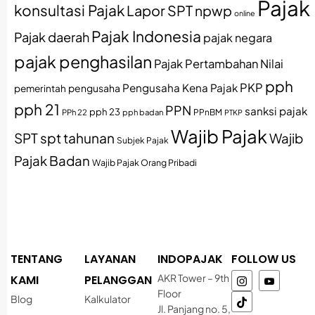
Pajak
konsultasi Pajak
Lapor SPT
npwp
online
Pajak Indonesia
Pajak daerah
pajak negara
pajak penghasilan
Pajak Pertambahan Nilai
pph
PKP
Pengusaha Kena Pajak
pemerintah
pengusaha
pph 21
PPN
sanksi pajak
pph 23
PPh 22
pph badan
PPnBM
PTKP
Wajib Pajak
SPT
spt tahunan
Wajib
Subjek Pajak
Pajak Badan
Wajib Pajak Orang Pribadi
TENTANG
LAYANAN
INDOPAJAK
FOLLOW US
AKR Tower – 9th
KAMI
PELANGGAN
Floor
Blog
Kalkulator
Jl. Panjang no. 5,