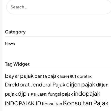
Category
News
Tag Widget
bayar pajak
berita pajak
coretax
BUT
BUMN
dirjen pajak
Direktorat Jenderal Pajak
ditjen
djp
indopajak
pajak
fungsi pajak
EFIN
E-Filling
Konsultan Pajak
INDOPAJAK.ID
Konsultan