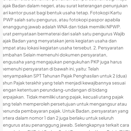
Pajak Badan dalam negeri, atau surat keterangan penunjukan
dari kantor pusat bagi bentuk usaha tetap. Fotokopi Kartu
NPWP salah satu pengurus, atau fotokopi paspor apabila
penanggung jawab adalah WNA dan tidak memiliki NPWP.
Surat pernyataan bermaterai dari salah satu pengurus Wajib
Pajak Badan yang menyatakan jenis kegiatan usaha dan
tempat atau lokasi kegiatan usaha tersebut. 2. Persyaratan
Tambahan Selain memenuhi dokumen persyaratan,
pengusaha yang mengajukan pengukuhan PKP juga harus
memenuhi persyaratan di bawah ini, yaitu: Telah
menyampaikan SPT Tahunan Pajak Penghasilan untuk 2 (dua)
Tahun Pajak terakhir yang telah menjadi kewajibannya sesuai
dengan ketentuan perundang-undangan di bidang
perpajakan. Tidak memiliki utang pajak, kecuali utang pajak
yang telah memperoleh persetujuan untuk mengangsur atau
menunda pembayaran pajak. Untuk Badan, persyaratan yang
tertera dalam nomor 1 dan 2 juga berlaku untuk seluruh
pengurus atau penanggung jawab. Selengkapnya terkait cara