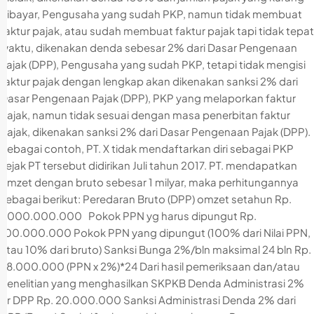
dibayar, Pengusaha yang sudah PKP, namun tidak membuat
faktur pajak, atau sudah membuat faktur pajak tapi tidak tepat
waktu, dikenakan denda sebesar 2% dari Dasar Pengenaan
Pajak (DPP), Pengusaha yang sudah PKP, tetapi tidak mengisi
faktur pajak dengan lengkap akan dikenakan sanksi 2% dari
Dasar Pengenaan Pajak (DPP), PKP yang melaporkan faktur
pajak, namun tidak sesuai dengan masa penerbitan faktur
pajak, dikenakan sanksi 2% dari Dasar Pengenaan Pajak (DPP).
Sebagai contoh, PT. X tidak mendaftarkan diri sebagai PKP
sejak PT tersebut didirikan Juli tahun 2017. PT. mendapatkan
omzet dengan bruto sebesar 1 milyar, maka perhitungannya
sebagai berikut: Peredaran Bruto (DPP) omzet setahun Rp.
1.000.000.000 Pokok PPN yg harus dipungut Rp.
100.000.000 Pokok PPN yang dipungut (100% dari Nilai PPN,
atau 10% dari bruto) Sanksi Bunga 2%/bln maksimal 24 bln Rp.
48.000.000 (PPN x 2%)*24 Dari hasil pemeriksaan dan/atau
penelitian yang menghasilkan SKPKB Denda Administrasi 2%
dr DPP Rp. 20.000.000 Sanksi Administrasi Denda 2% dari