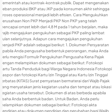
pemerintah atau kontrak-kontrak publik. Dapat mengenakan
beban produksi BKP atau JKP pada konsumen akhir sehingga
proses operasional menjadi lebih efisien. Cara Mengukuhkan
Perusahaan Non PKP Menjadi PKP Non PKP yang telah
mencapai omzet lebih dari 4,8 M pada 1 tahun berjalan, maka
wajib mengajukan pengukuhan sebagai PKP paling lambat
bulan selanjutnya. Adapun cara mengajukan pengukuhan
menjadi PKP adalah sebagai berikut: 1. Dokumen Persyaratan
Apabila Anda pengusaha berbentuk perorangan, maka Anda
perlu mengisi Formulir Pengukuhan Pengusaha Kena Pajak
dengan melampirkan dokumen sebagai berikut: Fotokopi
Kartu Tanda Penduduk bagi Warga Negara Indonesia Fotokopi
paspor dan fotokopi Kartu Izin Tinggal atau Kartu Izin Tinggal
Terbatas (KITAS) Surat pernyataan bermaterai dari Wajib Pajak
yang menyatakan jenis kegiatan usaha dan tempat atau lokasi
kegiatan usaha tersebut. Dokumen di atas berbeda apabila
usaha Anda berbentuk badan. Untuk Badan, Anda perlu
melampirkan dokumen sebagai berikut: Fotokopi akta
pendirian atau dokumen pendirian dan perubahan bagi Wajib