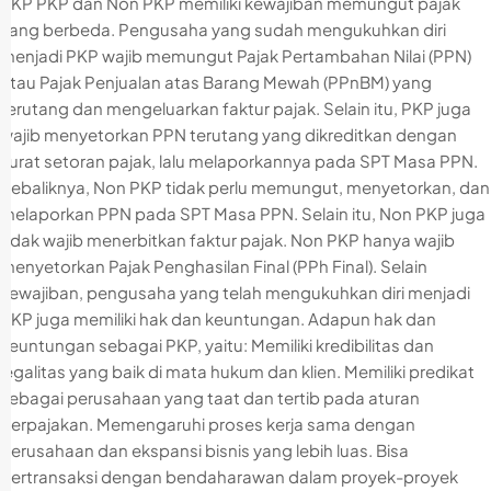
PKP PKP dan Non PKP memiliki kewajiban memungut pajak
yang berbeda. Pengusaha yang sudah mengukuhkan diri
menjadi PKP wajib memungut Pajak Pertambahan Nilai (PPN)
atau Pajak Penjualan atas Barang Mewah (PPnBM) yang
terutang dan mengeluarkan faktur pajak. Selain itu, PKP juga
wajib menyetorkan PPN terutang yang dikreditkan dengan
surat setoran pajak, lalu melaporkannya pada SPT Masa PPN.
Sebaliknya, Non PKP tidak perlu memungut, menyetorkan, dan
melaporkan PPN pada SPT Masa PPN. Selain itu, Non PKP juga
tidak wajib menerbitkan faktur pajak. Non PKP hanya wajib
menyetorkan Pajak Penghasilan Final (PPh Final). Selain
kewajiban, pengusaha yang telah mengukuhkan diri menjadi
PKP juga memiliki hak dan keuntungan. Adapun hak dan
keuntungan sebagai PKP, yaitu: Memiliki kredibilitas dan
legalitas yang baik di mata hukum dan klien. Memiliki predikat
sebagai perusahaan yang taat dan tertib pada aturan
perpajakan. Memengaruhi proses kerja sama dengan
perusahaan dan ekspansi bisnis yang lebih luas. Bisa
bertransaksi dengan bendaharawan dalam proyek-proyek