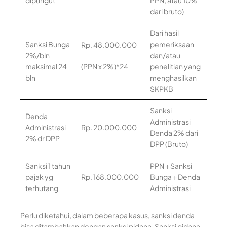
dipungut
PPN, atau 10%
dari bruto)
Dari hasil
Sanksi Bunga
pemeriksaan
Rp. 48.000.000
2%/bln
dan/atau
maksimal 24
(PPN x 2%)*24
penelitian yang
bln
menghasilkan
SKPKB
Sanksi
Denda
Administrasi
Administrasi
Rp. 20.000.000
Denda 2% dari
2% dr DPP
DPP (Bruto)
Sanksi 1 tahun
PPN + Sanksi
pajak yg
Rp. 168.000.000
Bunga + Denda
terhutang
Administrasi
Perlu diketahui, dalam beberapa kasus, sanksi denda
bisa ditambahkan dengan sanksi pidana. Sanksi pidana