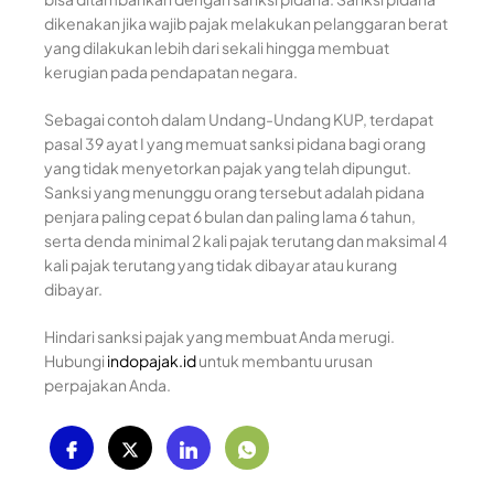
dikenakan jika wajib pajak melakukan pelanggaran berat
yang dilakukan lebih dari sekali hingga membuat
kerugian pada pendapatan negara.
Sebagai contoh dalam Undang-Undang KUP, terdapat
pasal 39 ayat I yang memuat sanksi pidana bagi orang
yang tidak menyetorkan pajak yang telah dipungut.
Sanksi yang menunggu orang tersebut adalah pidana
penjara paling cepat 6 bulan dan paling lama 6 tahun,
serta denda minimal 2 kali pajak terutang dan maksimal 4
kali pajak terutang yang tidak dibayar atau kurang
dibayar.
Hindari sanksi pajak yang membuat Anda merugi.
Hubungi
indopajak.id
untuk membantu urusan
perpajakan Anda.