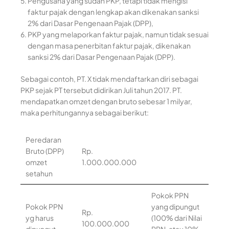
Pengusaha yang sudah PKP, tetapi tidak mengisi
faktur pajak dengan lengkap akan dikenakan sanksi
2% dari Dasar Pengenaan Pajak (DPP),
PKP yang melaporkan faktur pajak, namun tidak sesuai
dengan masa penerbitan faktur pajak, dikenakan
sanksi 2% dari Dasar Pengenaan Pajak (DPP).
Sebagai contoh, PT. X tidak mendaftarkan diri sebagai
PKP sejak PT tersebut didirikan Juli tahun 2017. PT.
mendapatkan omzet dengan bruto sebesar 1 milyar,
maka perhitungannya sebagai berikut:
Peredaran
Bruto (DPP)
Rp.
omzet
1.000.000.000
setahun
Pokok PPN
Pokok PPN
yang dipungut
Rp.
yg harus
(100% dari Nilai
100.000.000