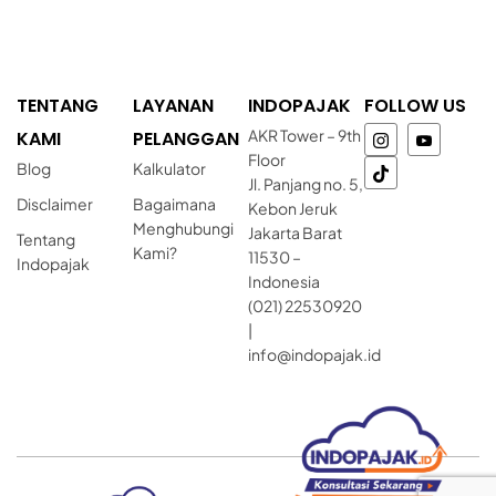
TENTANG
LAYANAN
INDOPAJAK
FOLLOW US
AKR Tower – 9th
KAMI
PELANGGAN
Floor
Blog
Kalkulator
Jl. Panjang no. 5,
Disclaimer
Bagaimana
Kebon Jeruk
Menghubungi
Jakarta Barat
Tentang
Kami?
11530 –
Indopajak
Indonesia
(021) 22530920
|
info@indopajak.id