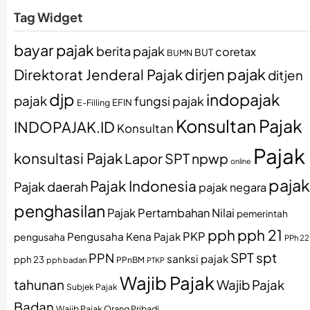
Tag Widget
bayar pajak
berita pajak
coretax
BUT
BUMN
dirjen pajak
Direktorat Jenderal Pajak
ditjen
djp
indopajak
pajak
fungsi pajak
EFIN
E-Filling
Konsultan Pajak
INDOPAJAK.ID
Konsultan
Pajak
konsultasi Pajak
Lapor SPT
npwp
online
pajak
Pajak Indonesia
Pajak daerah
pajak negara
penghasilan
Pajak Pertambahan Nilai
pemerintah
pph
pph 21
PKP
Pengusaha Kena Pajak
pengusaha
PPh 22
SPT
spt
PPN
sanksi pajak
pph 23
pph badan
PPnBM
PTKP
Wajib Pajak
tahunan
Wajib Pajak
Subjek Pajak
Badan
Wajib Pajak Orang Pribadi