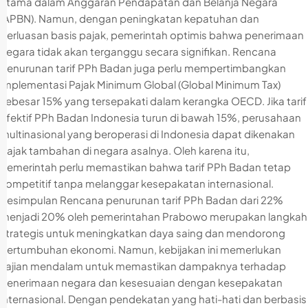
utama dalam Anggaran Pendapatan dan Belanja Negara
(APBN). Namun, dengan peningkatan kepatuhan dan
perluasan basis pajak, pemerintah optimis bahwa penerimaan
negara tidak akan terganggu secara signifikan. Rencana
penurunan tarif PPh Badan juga perlu mempertimbangkan
implementasi Pajak Minimum Global (Global Minimum Tax)
sebesar 15% yang tersepakati dalam kerangka OECD. Jika tarif
efektif PPh Badan Indonesia turun di bawah 15%, perusahaan
multinasional yang beroperasi di Indonesia dapat dikenakan
pajak tambahan di negara asalnya. Oleh karena itu,
pemerintah perlu memastikan bahwa tarif PPh Badan tetap
kompetitif tanpa melanggar kesepakatan internasional.
Kesimpulan Rencana penurunan tarif PPh Badan dari 22%
menjadi 20% oleh pemerintahan Prabowo merupakan langkah
strategis untuk meningkatkan daya saing dan mendorong
pertumbuhan ekonomi. Namun, kebijakan ini memerlukan
kajian mendalam untuk memastikan dampaknya terhadap
penerimaan negara dan kesesuaian dengan kesepakatan
internasional. Dengan pendekatan yang hati-hati dan berbasis