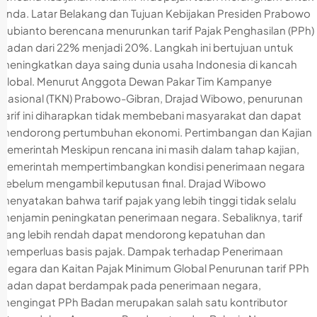
anda. Latar Belakang dan Tujuan Kebijakan Presiden Prabowo
Subianto berencana menurunkan tarif Pajak Penghasilan (PPh)
Badan dari 22% menjadi 20%. Langkah ini bertujuan untuk
meningkatkan daya saing dunia usaha Indonesia di kancah
global. Menurut Anggota Dewan Pakar Tim Kampanye
Nasional (TKN) Prabowo-Gibran, Drajad Wibowo, penurunan
tarif ini diharapkan tidak membebani masyarakat dan dapat
mendorong pertumbuhan ekonomi. Pertimbangan dan Kajian
Pemerintah Meskipun rencana ini masih dalam tahap kajian,
pemerintah mempertimbangkan kondisi penerimaan negara
sebelum mengambil keputusan final. Drajad Wibowo
menyatakan bahwa tarif pajak yang lebih tinggi tidak selalu
menjamin peningkatan penerimaan negara. Sebaliknya, tarif
yang lebih rendah dapat mendorong kepatuhan dan
memperluas basis pajak. Dampak terhadap Penerimaan
Negara dan Kaitan Pajak Minimum Global Penurunan tarif PPh
Badan dapat berdampak pada penerimaan negara,
mengingat PPh Badan merupakan salah satu kontributor