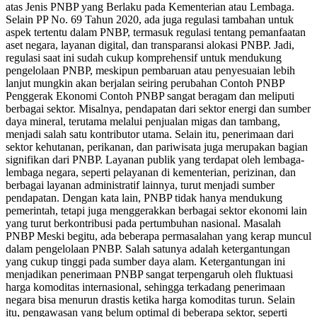
atas Jenis PNBP yang Berlaku pada Kementerian atau Lembaga.
Selain PP No. 69 Tahun 2020, ada juga regulasi tambahan untuk
aspek tertentu dalam PNBP, termasuk regulasi tentang pemanfaatan
aset negara, layanan digital, dan transparansi alokasi PNBP. Jadi,
regulasi saat ini sudah cukup komprehensif untuk mendukung
pengelolaan PNBP, meskipun pembaruan atau penyesuaian lebih
lanjut mungkin akan berjalan seiring perubahan Contoh PNBP
Penggerak Ekonomi Contoh PNBP sangat beragam dan meliputi
berbagai sektor. Misalnya, pendapatan dari sektor energi dan sumber
daya mineral, terutama melalui penjualan migas dan tambang,
menjadi salah satu kontributor utama. Selain itu, penerimaan dari
sektor kehutanan, perikanan, dan pariwisata juga merupakan bagian
signifikan dari PNBP. Layanan publik yang terdapat oleh lembaga-
lembaga negara, seperti pelayanan di kementerian, perizinan, dan
berbagai layanan administratif lainnya, turut menjadi sumber
pendapatan. Dengan kata lain, PNBP tidak hanya mendukung
pemerintah, tetapi juga menggerakkan berbagai sektor ekonomi lain
yang turut berkontribusi pada pertumbuhan nasional. Masalah
PNBP Meski begitu, ada beberapa permasalahan yang kerap muncul
dalam pengelolaan PNBP. Salah satunya adalah ketergantungan
yang cukup tinggi pada sumber daya alam. Ketergantungan ini
menjadikan penerimaan PNBP sangat terpengaruh oleh fluktuasi
harga komoditas internasional, sehingga terkadang penerimaan
negara bisa menurun drastis ketika harga komoditas turun. Selain
itu, pengawasan yang belum optimal di beberapa sektor, seperti