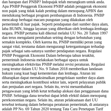
dan harapan dari PNBP? Indopajak telah merangkum untuk anda.
Apa PNBP Penggerak Ekonomi PNBP adalah penggerak ekonomi
non pajak yang tidak kalah penting dalam menopang APBN dan
mendukung berbagai program pembangunan di Indonesia. PNBP
mencakup berbagai macam pungutan yang dilakukan oleh
pemerintah di luar pajak. Seperti pendapatan dari sumber daya alam,
laba BUMN, hingga layanan yang diberikan oleh lembaga-lembaga
negara. PNBP pertama kali dikenal melalui UU No. 20 Tahun 1997
dan terus mengalami perubahan seiring dengan kebutuhan yang
semakin kompleks. Oleh karena itu, PNBP memiliki peran yang
sangat vital, terutama dalam mengurangi ketergantungan terhadap
pajak sebagai satu-satunya sumber pendapatan negara. Regulasi
PNBP Penggerak Ekonomi Dalam beberapa tahun terakhir,
pemerintah Indonesia melakukan berbagai upaya untuk
meningkatkan efektivitas PNBP melalui revisi peraturan. Regulasi
yang teratur dalam UU No. 9 Tahun 2018 memberikan landasan
hukum yang kuat bagi kementerian dan lembaga. Aturan ini
diharapkan dapat memaksimalkan pengelolaan sumber daya alam
serta meningkatkan kontribusi sektor lain, seperti pelayanan publik
dan penjualan aset negara. Selain itu, revisi menambahkan
pengawasan yang lebih ketat terhadap alokasi dan penggunaan dana
PNBP. Sehingga dana tersebut dapat lebih efektif dalam menopang
perekonomian negara. Selain itu, aturan pelaksanaan dari UU
tersebut tertuang dalam beberapa peraturan pemerintah, di antaranya
adalah PP No. 69 Tahun 2020 tentang Tata Cara Penetapan Tarif