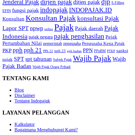
djp
dirjen pajak
Jenderal Pajak
ditjen pajak
E-Filling
indopajak
INDOPAJAK.ID
fungsi pajak
EFIN
Konsultan Pajak
konsultasi Pajak
Konsultan
Pajak
Pajak
Lapor SPT
npwp
Pajak daerah
online
pajak penghasilan
Indonesia
Pajak
pajak negara
Pertambahan Nilai
Pengusaha Kena Pajak
pemerintah
pengusaha
pph
pph 21
PPN
PKP
sanksi
pph 23
PPnBM
PPh 22
pph badan
PTKP
Wajib Pajak
SPT
spt tahunan
Wajib
pajak
Subjek Pajak
Pajak Badan
Wajib Pajak Orang Pribadi
TENTANG KAMI
Blog
Disclaimer
Tentang Indopajak
LAYANAN PELANGGAN
Kalkulator
Bagaimana Menghubungi Kami?