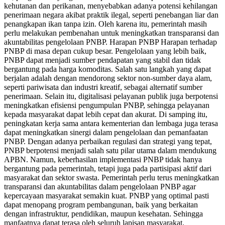
kehutanan dan perikanan, menyebabkan adanya potensi kehilangan
penerimaan negara akibat praktik ilegal, seperti penebangan liar dan
penangkapan ikan tanpa izin. Oleh karena itu, pemerintah masih
perlu melakukan pembenahan untuk meningkatkan transparansi dan
akuntabilitas pengelolaan PNBP. Harapan PNBP Harapan terhadap
PNBP di masa depan cukup besar. Pengelolaan yang lebih baik,
PNBP dapat menjadi sumber pendapatan yang stabil dan tidak
bergantung pada harga komoditas. Salah satu langkah yang dapat
berjalan adalah dengan mendorong sektor non-sumber daya alam,
seperti pariwisata dan industri kreatif, sebagai alternatif sumber
penerimaan. Selain itu, digitalisasi pelayanan publik juga berpotensi
meningkatkan efisiensi pengumpulan PNBP, sehingga pelayanan
kepada masyarakat dapat lebih cepat dan akurat. Di samping itu,
peningkatan kerja sama antara kementerian dan lembaga juga terasa
dapat meningkatkan sinergi dalam pengelolaan dan pemanfaatan
PNBP. Dengan adanya perbaikan regulasi dan strategi yang tepat,
PNBP berpotensi menjadi salah satu pilar utama dalam mendukung
APBN. Namun, keberhasilan implementasi PNBP tidak hanya
bergantung pada pemerintah, tetapi juga pada partisipasi aktif dari
masyarakat dan sektor swasta. Pemerintah perlu terus meningkatkan
transparansi dan akuntabilitas dalam pengelolaan PNBP agar
kepercayaan masyarakat semakin kuat. PNBP yang optimal pasti
dapat menopang program pembangunan, baik yang berkaitan
dengan infrastruktur, pendidikan, maupun kesehatan. Sehingga
manfaatnya dapat terasa oleh seluruh lapisan masyarakat.