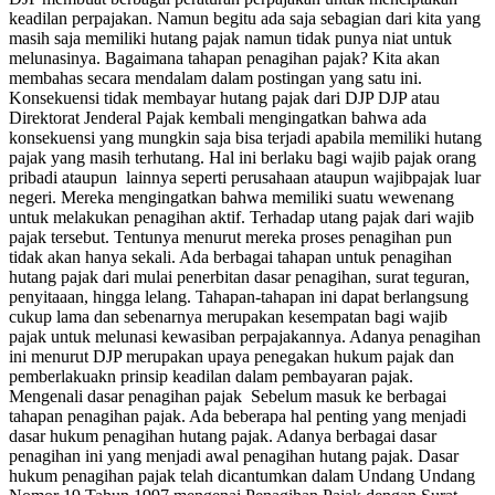
keadilan perpajakan. Namun begitu ada saja sebagian dari kita yang
masih saja memiliki hutang pajak namun tidak punya niat untuk
melunasinya. Bagaimana tahapan penagihan pajak? Kita akan
membahas secara mendalam dalam postingan yang satu ini.
Konsekuensi tidak membayar hutang pajak dari DJP DJP atau
Direktorat Jenderal Pajak kembali mengingatkan bahwa ada
konsekuensi yang mungkin saja bisa terjadi apabila memiliki hutang
pajak yang masih terhutang. Hal ini berlaku bagi wajib pajak orang
pribadi ataupun lainnya seperti perusahaan ataupun wajibpajak luar
negeri. Mereka mengingatkan bahwa memiliki suatu wewenang
untuk melakukan penagihan aktif. Terhadap utang pajak dari wajib
pajak tersebut. Tentunya menurut mereka proses penagihan pun
tidak akan hanya sekali. Ada berbagai tahapan untuk penagihan
hutang pajak dari mulai penerbitan dasar penagihan, surat teguran,
penyitaaan, hingga lelang. Tahapan-tahapan ini dapat berlangsung
cukup lama dan sebenarnya merupakan kesempatan bagi wajib
pajak untuk melunasi kewasiban perpajakannya. Adanya penagihan
ini menurut DJP merupakan upaya penegakan hukum pajak dan
pemberlakuakn prinsip keadilan dalam pembayaran pajak.
Mengenali dasar penagihan pajak Sebelum masuk ke berbagai
tahapan penagihan pajak. Ada beberapa hal penting yang menjadi
dasar hukum penagihan hutang pajak. Adanya berbagai dasar
penagihan ini yang menjadi awal penagihan hutang pajak. Dasar
hukum penagihan pajak telah dicantumkan dalam Undang Undang