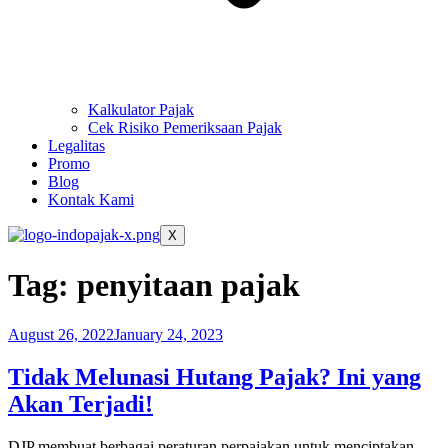
Kalkulator Pajak
Cek Risiko Pemeriksaan Pajak
Legalitas
Promo
Blog
Kontak Kami
X
Tag:
penyitaan pajak
August 26, 2022
January 24, 2023
Tidak Melunasi Hutang Pajak? Ini yang
Akan Terjadi!
DJP membuat berbagai peraturan perpajakan untuk menciptakan