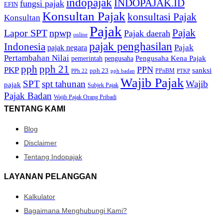
indopajak
INDOPAJAK.ID
fungsi pajak
EFIN
Konsultan Pajak
konsultasi Pajak
Konsultan
Pajak
Pajak
Lapor SPT
npwp
Pajak daerah
online
pajak penghasilan
Indonesia
Pajak
pajak negara
Pertambahan Nilai
Pengusaha Kena Pajak
pemerintah
pengusaha
pph
pph 21
PPN
PKP
sanksi
pph 23
PPnBM
PPh 22
pph badan
PTKP
Wajib Pajak
SPT
spt tahunan
Wajib
pajak
Subjek Pajak
Pajak Badan
Wajib Pajak Orang Pribadi
TENTANG KAMI
Blog
Disclaimer
Tentang Indopajak
LAYANAN PELANGGAN
Kalkulator
Bagaimana Menghubungi Kami?