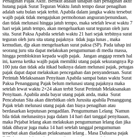
Penagihan Pajak Aktif. Berikut adalah tahapan dari penagihan aktif
hutang pajak Surat Teguran Waktu Jatuh tempo dasar penagihan
adalah satu bulan sejak terbit. Apabila dalam jangka waktu tersebut
wajib pajak tidak mengajukan permohonan angsuran/penundaan,
dan tidak melunasi hingga jatuh tempo, maka setelah lewat waktu 7
hari sejak jatuh tempo, akan mengeluarkan surat teguran oleh juru
sita. Surat Paksa Apabila setelah waktu 21 hari sejak terbitnya surat
teguran oleh juru sita utang pajaknya tidak juga lunas , maka
kemudian, djp akan mengeluarkan surat paksa (SP). Pada tahap ini
seorang juru sita dapat melakukan pengumuman di media massa,
hingga pemblokiran kepada wajib pajak. Jangan anggap remeh hal
ini, karena ketika wajib pajak memiliki utang pajak sekurangnya Rp
100 juta dan tidak ada itikad baiknya dalam melunasi pajak, petugas
pajak dapat dapat melakukan pencegahan dan penyanderaan. Surat
Perintah Melaksanaan Penyitaan Apabila sampai batas waktu Surat
Paksa Penanggung Pajak belum melunasi utang pajaknya maka
setelah lewat waktu 2×24 akan terbit Surat Perintah Melaksanakan
Penyitaan. Apabila anda bayar utang pajak anda, maka Surat
Pencabutan Sita akan diterbitkan oleh Jurusita apabila Penanggung
Pajak telah melunasi utang pajak dan biaya penagihan atau
berdasarkan keputusan pengadilan. Pengumuman Lelang Namun
bila tidak melunasinya juga dalam 14 hari dari tanggal penyitaaan,
maka Pejabat lelang akan melakukan pengumuman lelang dan jika
tidak dibayar juga maka 14 hari setelah tanggal pengumuman
tersebut akan diadakan pelaksanaan lelang . Masa Daluarsa pajak