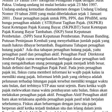
Nomor 19 Tahun 1997 mengenai Penagihan Pajak dengan Surat
Paksa. Undang-undang ini mulai berlaku sejak 23 Mei 1997.
Undang-undang kemudian diamandemen dengan Undang Undang
Nomor 19 tahun 2000 yang mulai diberlakukan sejak 1 Januari
2001 . Dasar penagihan pajak untuk PPh, PPN, dan PPnBM, serta
bunga penagihan adalah: ( STB)Surat Tagihan Pajak. (SKPKB)
Surat Ketetapan Pajak Kurang Bayar. (SKPKBT) Surat Ketetapan
Pajak Kurang Bayar Tambahan. (SKP) Surat Keputusan
Pembetulan . (SPP) Surat Keputusan Pemberatan. Putusan Banding.
Putusan Peninjauan Kembali yang menyebabkan jumlah pajak yang
masih hakrus dibayar bertambah. Bagaimana Tahapan penagihan
hutang pajak? Ada dua tahapan penagihan hutang pajak, yaitu
penagihan pasif dan penagihan aktif. Penagihan Pasif Direktorat
Jenderal Pajak cuma mengeluarkan berbagai dasar penagihan tadi
yang mengakibatkan utang penunggak pajak menjadi lebih besar.
Itulah definisi dari Penagihan Pajak Pasif. Pada jenis penagihan
pajak ini, fiskus cuma memberi informasi ke wajib pajak kalau ia
memiliki utang pajak. Informasi lebih jauh yang olehnya adalah
pelunasan terhadap hitungan pajak tersebut memiliki tenggat waktu
satu bulan, dari terbitnya STP atau surat sejenis. Baru ketika wajib
pajak melewatkan masa waktu pembayaran satu bulan, fiskus akan
melakukan penagihan pajak aktif. Penagihan Aktif Penagihan aktif
baru akan terlaksana apabila penagihan pajak pasif telah berjalan
sebelumnya. Fiskus akan bebarengan dengan juru sita pajak
berperan aktif ketika terjadi tindakan sita dan lelang dalam jenis