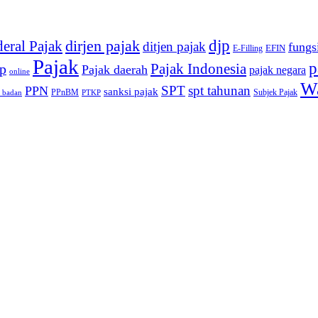
djp
dirjen pajak
deral Pajak
ditjen pajak
fungs
EFIN
E-Filling
Pajak
p
Pajak Indonesia
p
Pajak daerah
pajak negara
online
Wa
SPT
spt tahunan
PPN
sanksi pajak
PPnBM
Subjek Pajak
 badan
PTKP