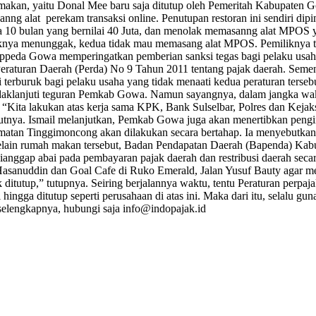
makan, yaitu Donal Mee baru saja ditutup oleh Pemeritah Kabupaten G
nng alat perekam transaksi online. Penutupan restoran ini sendiri dip
a 10 bulan yang bernilai 40 Juta, dan menolak memasanng alat MPOS 
jaknya menunggak, kedua tidak mau memasang alat MPOS. Pemiliknya 
eda Gowa memperingatkan pemberian sanksi tegas bagi pelaku usaha y
 Peraturan Daerah (Perda) No 9 Tahun 2011 tentang pajak daerah. Semen
 terburuk bagi pelaku usaha yang tidak menaati kedua peraturan terse
nindaklanjuti teguran Pemkab Gowa. Namun sayangnya, dalam jangka wak
Kita lakukan atas kerja sama KPK, Bank Sulselbar, Polres dan Kejaks
tnya. Ismail melanjutkan, Pemkab Gowa juga akan menertibkan pengina
amatan Tinggimoncong akan dilakukan secara bertahap. Ia menyebutkan
. Selain rumah makan tersebut, Badan Pendapatan Daerah (Bapenda) K
anggap abai pada pembayaran pajak daerah dan restribusi daerah seca
Hasanuddin dan Goal Cafe di Ruko Emerald, Jalan Yusuf Bauty agar me
ditutup,” tutupnya. Seiring berjalannya waktu, tentu Peraturan perpaj
hingga ditutup seperti perusahaan di atas ini. Maka dari itu, selalu g
 selengkapnya, hubungi saja info@indopajak.id