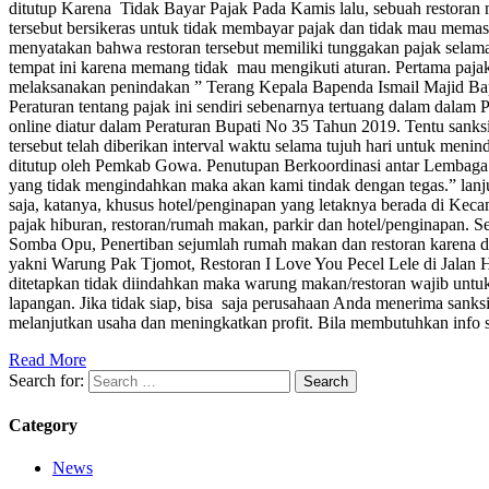
ditutup Karena Tidak Bayar Pajak Pada Kamis lalu, sebuah restoran 
tersebut bersikeras untuk tidak membayar pajak dan tidak mau memasa
menyatakan bahwa restoran tersebut memiliki tunggakan pajak selam
tempat ini karena memang tidak mau mengikuti aturan. Pertama pa
melaksanakan penindakan ” Terang Kepala Bapenda Ismail Majid Bapp
Peraturan tentang pajak ini sendiri sebenarnya tertuang dalam dalam
online diatur dalam Peraturan Bupati No 35 Tahun 2019. Tentu sanksi
tersebut telah diberikan interval waktu selama tujuh hari untuk me
ditutup oleh Pemkab Gowa. Penutupan Berkoordinasi antar Lembaga “
yang tidak mengindahkan maka akan kami tindak dengan tegas.” lanju
saja, katanya, khusus hotel/penginapan yang letaknya berada di Kec
pajak hiburan, restoran/rumah makan, parkir dan hotel/penginapan
Somba Opu, Penertiban sejumlah rumah makan dan restoran karena di
yakni Warung Pak Tjomot, Restoran I Love You Pecel Lele di Jalan 
ditetapkan tidak diindahkan maka warung makan/restoran wajib untuk 
lapangan. Jika tidak siap, bisa saja perusahaan Anda menerima sanksi 
melanjutkan usaha dan meningkatkan profit. Bila membutuhkan info
Read More
Search for:
Category
News