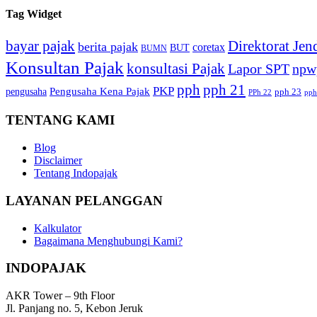
Tag Widget
bayar pajak
Direktorat Jen
berita pajak
coretax
BUT
BUMN
Konsultan Pajak
konsultasi Pajak
Lapor SPT
npw
pph
pph 21
PKP
Pengusaha Kena Pajak
pengusaha
pph 23
PPh 22
pph
TENTANG KAMI
Blog
Disclaimer
Tentang Indopajak
LAYANAN PELANGGAN
Kalkulator
Bagaimana Menghubungi Kami?
INDOPAJAK
AKR Tower – 9th Floor
Jl. Panjang no. 5, Kebon Jeruk