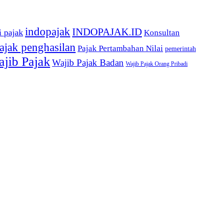
indopajak
INDOPAJAK.ID
i pajak
Konsultan
ajak penghasilan
Pajak Pertambahan Nilai
pemerintah
jib Pajak
Wajib Pajak Badan
Wajib Pajak Orang Pribadi