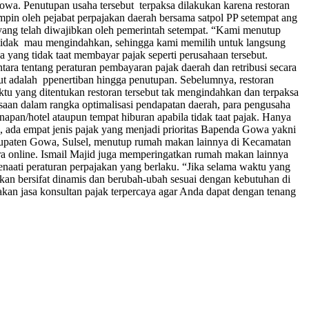
owa. Penutupan usaha tersebut terpaksa dilakukan karena restoran
impin oleh pejabat perpajakan daerah bersama satpol PP setempat ang
yang telah diwajibkan oleh pemerintah setempat. “Kami menutup
tidak mau mengindahkan, sehingga kami memilih untuk langsung
ang tidak taat membayar pajak seperti perusahaan tersebut.
tara tentang peraturan pembayaran pajak daerah dan retribusi secara
but adalah ppenertiban hingga penutupan. Sebelumnya, restoran
tu yang ditentukan restoran tersebut tak mengindahkan dan terpaksa
aan dalam rangka optimalisasi pendapatan daerah, para pengusaha
pan/hotel ataupun tempat hiburan apabila tidak taat pajak. Hanya
, ada empat jenis pajak yang menjadi prioritas Bapenda Gowa yakni
abupaten Gowa, Sulsel, menutup rumah makan lainnya di Kecamatan
ra online. Ismail Majid juga memperingatkan rumah makan lainnya
naati peraturan perpajakan yang berlaku. “Jika selama waktu yang
akan bersifat dinamis dan berubah-ubah sesuai dengan kebutuhan di
unakan jasa konsultan pajak terpercaya agar Anda dapat dengan tenang