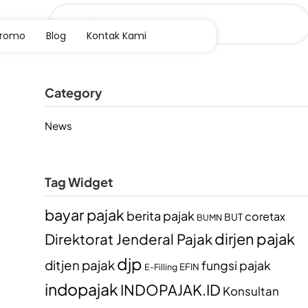
Promo
Blog
Kontak Kami
Category
News
Tag Widget
bayar pajak
berita pajak
coretax
BUT
BUMN
dirjen pajak
Direktorat Jenderal Pajak
djp
ditjen pajak
fungsi pajak
EFIN
E-Filling
indopajak
INDOPAJAK.ID
Konsultan