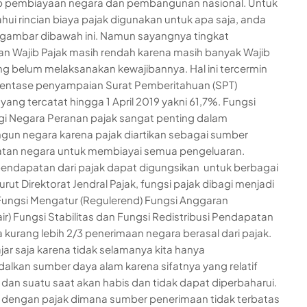
p pembiayaan negara dan pembangunan nasional. Untuk
ui rincian biaya pajak digunakan untuk apa saja, anda
 gambar dibawah ini. Namun sayangnya tingkat
n Wajib Pajak masih rendah karena masih banyak Wajib
ng belum melaksanakan kewajibannya. Hal ini tercermin
sentase penyampaian Surat Pemberitahuan (SPT)
yang tercatat hingga 1 April 2019 yakni 61,7%. Fungsi
gi Negara Peranan pajak sangat penting dalam
n negara karena pajak diartikan sebagai sumber
tan negara untuk membiayai semua pengeluaran.
endapatan dari pajak dapat digungsikan untuk berbagai
rut Direktorat Jendral Pajak, fungsi pajak dibagi menjadi
 Fungsi Mengatur (Regulerend) Fungsi Anggaran
ir) Fungsi Stabilitas dan Fungsi Redistribusi Pendapatan
 kurang lebih 2/3 penerimaan negara berasal dari pajak.
ajar saja karena tidak selamanya kita hanya
lkan sumber daya alam karena sifatnya yang relatif
 dan suatu saat akan habis dan tidak dapat diperbaharui.
dengan pajak dimana sumber penerimaan tidak terbatas