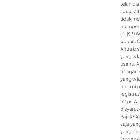
telah di
subjekti
tidak me
memperol
(PTKP) W
bebas. 
Anda bis
yang wil
usaha. A
dengan 
yang wil
melalui p
registra
https:/
disyarat
Pajak Or
saja yan
yang dip
Indonesi