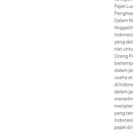
Pajak Lu
Penghasi
Dalam Ne
tinggal/
Indonesi
yang dal
niat unt
Orang Pr
bertempa
dalam ja
usaha at
di Indon
dalam ja
menerima
menjalan
yang ter
Indonesi
pajak di