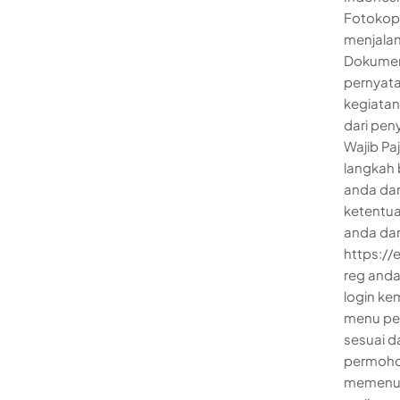
Fotokopi
menjalan
Dokumen
pernyata
kegiatan
dari pen
Wajib Pa
langkah 
anda da
ketentuan
anda dan
https://e
reg anda
login kem
menu pe
sesuai d
permohon
memenuhi