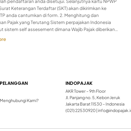
elah pendaftaran anda disetujui. Selanjutnya kartu NPWP
Surat Keterangan Terdaftar (SKT) akan dikirimkan ke
TP anda cantumkan di form. 2. Menghitung dan
an Pajak yang Terutang Sistem perpajakan Indonesia
 sistem self assesement dimana Wajib Pajak diberikan…
ore
 PELANGGAN
INDOPAJAK
AKR Tower – 9th Floor
Jl. Panjang no. 5, Kebon Jeruk
Menghubungi Kami?
Jakarta Barat 11530 – Indonesia
(021) 22530920 | info@indopajak.