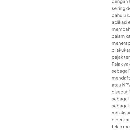
dengan 
seiring 
dahulu k
aplikasi 
membaha
dalam ka
menerap
dilakuka
pajak te
Pajak ya
sebagai 
mendafta
atau NPW
disebut 
sebagai 
sebagai 
melaksan
diberika
telah me