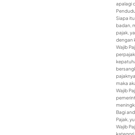
apalagi 
Penduduk
Siapa it
badan, m
pajak, y
dengan 
Wajib Pa
perpajak
kepatuha
bersang
pajaknya
maka aka
Wajib Pa
pemerin
meningk
Bagi and
Pajak, y
Wajib Pa
kategori