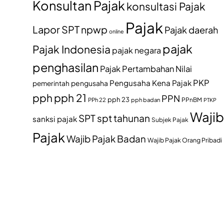
Konsultan Pajak
konsultasi Pajak
Pajak
Lapor SPT
npwp
Pajak daerah
online
pajak
Pajak Indonesia
pajak negara
penghasilan
Pajak Pertambahan Nilai
PKP
Pengusaha Kena Pajak
pemerintah
pengusaha
pph
pph 21
PPN
pph 23
PPh 22
pph badan
PPnBM
PTKP
Wajib
SPT
spt tahunan
sanksi pajak
Subjek Pajak
Pajak
Wajib Pajak Badan
Wajib Pajak Orang Pribadi