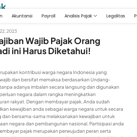
ak
an
Akuntansi
Payroll
Analisis Pajak
Legalitas
22, 2023
jiban Wajib Pajak Orang
adi ini Harus Diketahui!
rupakan kontribusi warga negara Indonesia yang
 wajib dan bersifat memaksa berdasarkan Undang-
tanpa adanya imbalan secara langsung dan digunakan
perluan negara dalam rangka meningkatkan
ran rakyat. Dengan membayar pajak, Anda sudah
an kewajiban anda sebagai warga negara untuk secara
g dan bersama-sama melaksanakan kewajiban untuk
an negara dan pembangunan nasional. Partisipasi anda
embayar pajak merupakan perwujudan peran serta