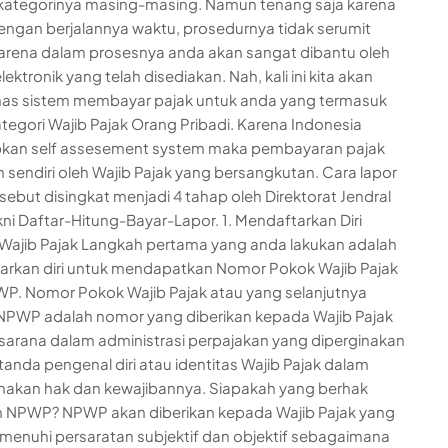
kategorinya masing-masing. Namun tenang saja karena
dengan berjalannya waktu, prosedurnya tidak serumit
arena dalam prosesnya anda akan sangat dibantu oleh
elektronik yang telah disediakan. Nah, kali ini kita akan
s sistem membayar pajak untuk anda yang termasuk
tegori Wajib Pajak Orang Pribadi. Karena Indonesia
kan self assesement system maka pembayaran pajak
n sendiri oleh Wajib Pajak yang bersangkutan. Cara lapor
rsebut disingkat menjadi 4 tahap oleh Direktorat Jendral
kni Daftar-Hitung-Bayar-Lapor. 1. Mendaftarkan Diri
Wajib Pajak Langkah pertama yang anda lakukan adalah
rkan diri untuk mendapatkan Nomor Pokok Wajib Pajak
P. Nomor Pokok Wajib Pajak atau yang selanjutnya
NPWP adalah nomor yang diberikan kepada Wajib Pajak
sarana dalam administrasi perpajakan yang diperginakan
tanda pengenal diri atau identitas Wajib Pajak dalam
akan hak dan kewajibannya. Siapakah yang berhak
n NPWP? NPWP akan diberikan kepada Wajib Pajak yang
menuhi persaratan subjektif dan objektif sebagaimana