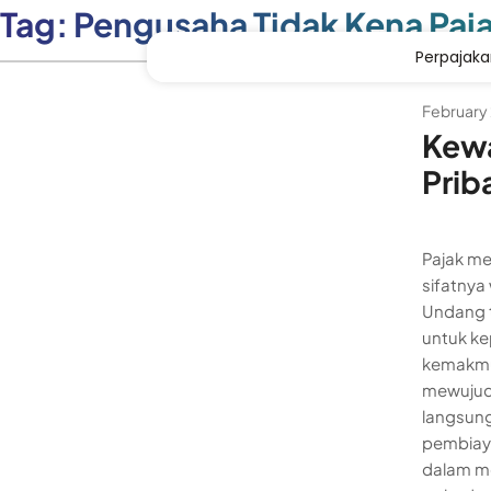
Tag:
Pengusaha Tidak Kena Paj
Perpajak
February 
Kewa
Prib
Pajak me
sifatnya
Undang 
untuk ke
kemakmu
mewujudk
langsun
pembiaya
dalam m