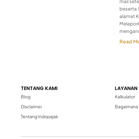
mail set
beserta 
alamat K
Melapork
menganut
Read M
TENTANG KAMI
LAYANAN
Blog
Kalkulator
Disclaimer
Bagaimana 
Tentang Indopajak