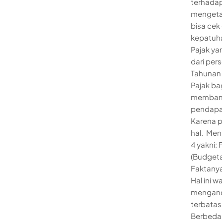
terhada
mengetah
bisa cek
kepatuha
Pajak ya
dari per
Tahunan 
Pajak ba
membangu
pendapa
Karena p
hal. Menu
4 yakni:
(Budgeta
Faktanya
Hal ini w
menganda
terbatas
Berbeda 