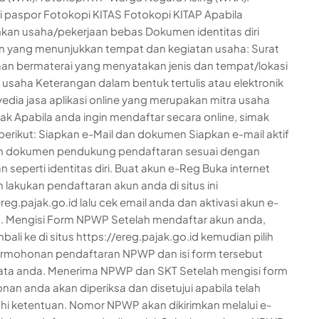
 paspor Fotokopi KITAS Fotokopi KITAP Apabila
kan usaha/pekerjaan bebas Dokumen identitas diri
 yang menunjukkan tempat dan kegiatan usaha: Surat
an bermaterai yang menyatakan jenis dan tempat/lokasi
 usaha Keterangan dalam bentuk tertulis atau elektronik
yedia jasa aplikasi online yang merupakan mitra usaha
jak Apabila anda ingin mendaftar secara online, simak
berikut: Siapkan e-Mail dan dokumen Siapkan e-mail aktif
n dokumen pendukung pendaftaran sesuai dengan
 seperti identitas diri. Buat akun e-Reg Buka internet
 lakukan pendaftaran akun anda di situs ini
reg.pajak.go.id lalu cek email anda dan aktivasi akun e-
. Mengisi Form NPWP Setelah mendaftar akun anda,
bali ke di situs https://ereg.pajak.go.id kemudian pilih
rmohonan pendaftaran NPWP dan isi form tersebut
ata anda. Menerima NPWP dan SKT Setelah mengisi form
an anda akan diperiksa dan disetujui apabila telah
 ketentuan. Nomor NPWP akan dikirimkan melalui e-