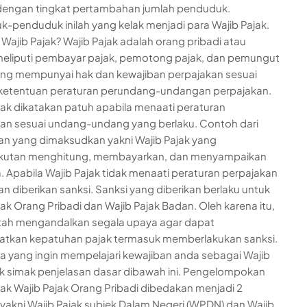
dengan tingkat pertambahan jumlah penduduk.
-penduduk inilah yang kelak menjadi para Wajib Pajak.
u Wajib Pajak? Wajib Pajak adalah orang pribadi atau
eliputi pembayar pajak, pemotong pajak, dan pemungut
ang mempunyai hak dan kewajiban perpajakan sesuai
ketentuan peraturan perundang-undangan perpajakan.
jak dikatakan patuh apabila menaati peraturan
an sesuai undang-undang yang berlaku. Contoh dari
n yang dimaksudkan yakni Wajib Pajak yang
kutan menghitung, membayarkan, dan menyampaikan
. Apabila Wajib Pajak tidak menaati peraturan perpajakan
n diberikan sanksi. Sanksi yang diberikan berlaku untuk
jak Orang Pribadi dan Wajib Pajak Badan. Oleh karena itu,
tah mengandalkan segala upaya agar dapat
atkan kepatuhan pajak termasuk memberlakukan sanksi.
a yang ingin mempelajari kewajiban anda sebagai Wajib
uk simak penjelasan dasar dibawah ini. Pengelompokan
jak Wajib Pajak Orang Pribadi dibedakan menjadi 2
 yakni Wajib Pajak subjek Dalam Negeri (WPDN) dan Wajib