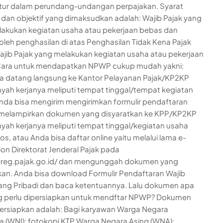
atur dalam perundang-undangan perpajakan. Syarat
f dan objektif yang dimaksudkan adalah: Wajib Pajak yang
lakukan kegiatan usaha atau pekerjaan bebas dan
eh penghasilan di atas Penghasilan Tidak Kena Pajak
ajib Pajak yang melakukan kegiatan usaha atau pekerjaan
Cara untuk mendapatkan NPWP cukup mudah yakni:
a datang langsung ke Kantor Pelayanan Pajak/KP2KP
ayah kerjanya meliputi tempat tinggal/tempat kegiatan
nda bisa mengirim mengirimkan formulir pendaftaran
melampirkan dokumen yang disyaratkan ke KPP/KP2KP
ayah kerjanya meliputi tempat tinggal/kegiatan usaha
os, atau Anda bisa daftar online yaitu melalui lama e-
tion Direktorat Jenderal Pajak pada
/ereg.pajak.go.id/ dan mengunggah dokumen yang
kan. Anda bisa download Formulir Pendaftaran Wajib
ang Pribadi dan baca ketentuannya. Lalu dokumen apa
g perlu dipersiapkan untuk mendftar NPWP? Dokumen
ersiapkan adalah: Bagi karyawan Warga Negara
a (WNI): fotokopi KTP Warga Negara Asing (WNA):