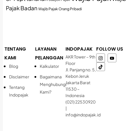
Pajak Badan
Wajib Pajak Orang Pribadi
TENTANG
LAYANAN
INDOPAJAK
FOLLOW US
AKR Tower – 9th
KAMI
PELANGGAN
Floor
Blog
Kalkulator
Jl. Panjang no. 5,
Kebon Jeruk
Disclaimer
Bagaimana
Jakarta Barat
Menghubungi
Tentang
11530 –
Kami?
Indopajak
Indonesia
(021) 22530920
|
info@indopajak.id