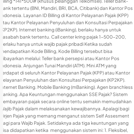
Billing *141*500# (khusus pelanggan Telkomsel). Teller bank-
bank tertentu (BNI, Mandiri, BRI, BCA, Citibank) dan Kantor Pos
Indonesia. Layanan ID Billing di Kantor Pelayanan Pajak (KPP)
atau Kantor Pelayanan Penyuluhan dan Konsultasi Perpajakan
(KP2KP). Internet banking (iBanking), berlaku hanya untuk
nasabah bank tertentu. Call center kring pajak 1-500-200,
berlaku hanya untuk wajib pajak pribadi Ketika sudah
mendapatkan Kode Billing, Kode Billing tersebut bisa
dibayarkan melalui: Teller bank persepsi atau Kantor Pos
Indonesia. Anjungan Tunai Mandiri (ATM). Mini ATM yang
terdapat di seluruh Kantor Pelayanan Pajak (KPP) atau Kantor
Pelayanan Penyuluhan dan Konsultasi Perpajakan (KP2KP).
Internet Banking. Mobile Banking (mBanking). Agen branchless
banking. Apa Keuntungan menggunakan SSE Pajak? Sistem
pembayaran pajak secara online tentu semakin memudahkan
Wajib Pajak dalam melaksanakan kewajibannya. Apalagi bagi
Dirjen Pajak yang memang menganut sistem Self Assesment
bagi para Wajib Pajak. Setidaknya ada tiga keuntungan yang
bisa didapatkan ketika menggunakan sistem ini: 1. Fleksibel,