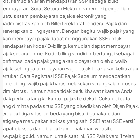
Pos, kemudian akan mendapatkan SSP sebagai bukti
pembayaran. Surat Setoran Elektronik memiliki pengertian
suatu sistem pembayaran pajak elektronik yang
diadministrasikan oleh Biller Direktorat Jenderal Pajak dan
menerapkan billing system. Dengan begitu, wajib pajak yang
akan membayar pajak dapat menggunakan SSE untuk
mendapatkan kode/ID-billing, kemudian dapat membayar
pajak secara online. Kode billing sendiri ini berfungsi sebagai
konfirmasi pada pajak yang akan dibayarkan oleh si wajib
pajak, sehingga pembayaran wajib pajak tidak akan keliru atau
tertukar. Cara Registrasi SSE Pajak Sebelum mendapatkan
kode billing, wajib pajak harus melakukan serangkaian proses
administrasi. Namun Anda tidak perlu khawatir karena Anda
tidak perlu datang ke kantor pajak terdekat. Cukup isi data
yang diminta pada situs SSE yang disediakan oleh Dirjen Pajak.
Terdapat tiga situs berbeda yang bisa digunakan, dan
ketiganya merupakan aplikasi yang sah. SSE1 atau SSE versi 1
dapat diakses dan didapatkan di halaman website
sse.pajak.go.id. Namun, untuk saat ini, SSE Pajak versi 1 telah