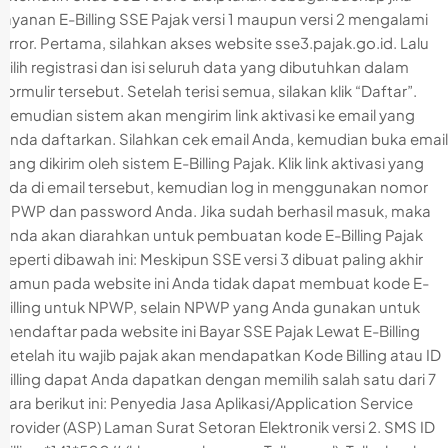
layanan E-Billing SSE Pajak versi 1 maupun versi 2 mengalami
error. Pertama, silahkan akses website sse3.pajak.go.id. Lalu
pilih registrasi dan isi seluruh data yang dibutuhkan dalam
formulir tersebut. Setelah terisi semua, silakan klik “Daftar”.
Kemudian sistem akan mengirim link aktivasi ke email yang
Anda daftarkan. Silahkan cek email Anda, kemudian buka email
yang dikirim oleh sistem E-Billing Pajak. Klik link aktivasi yang
ada di email tersebut, kemudian log in menggunakan nomor
NPWP dan password Anda. Jika sudah berhasil masuk, maka
Anda akan diarahkan untuk pembuatan kode E-Billing Pajak
seperti dibawah ini: Meskipun SSE versi 3 dibuat paling akhir
namun pada website ini Anda tidak dapat membuat kode E-
Billing untuk NPWP, selain NPWP yang Anda gunakan untuk
mendaftar pada website ini Bayar SSE Pajak Lewat E-Billing
Setelah itu wajib pajak akan mendapatkan Kode Billing atau ID
Billing dapat Anda dapatkan dengan memilih salah satu dari 7
cara berikut ini: Penyedia Jasa Aplikasi/Application Service
Provider (ASP) Laman Surat Setoran Elektronik versi 2. SMS ID