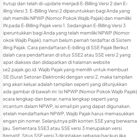
ditutup dan telah di-update menjadi E-Billing Versi 2 dan E-
Billing Versi 3. E-Billing Versi 2 diperuntukkan bagi Anda yang
telah memiliki NPWP (Nomor Pokok Wajib Pajak) dan memiliki
PIN pada E-Billing Pajak versi 1. Sedangkan E-Billing Versi 3
diperuntukkan bagi Anda yang telah memiliki NPWP (Nomor
Pokok Wajib Pajak), namun belum pernah terdaftar di Sistem
Billing Pajak. Cara pendaftaran E-billing di SSE Pajak Berikut
adalah cara pendaftaran di situs SSE2 atau SSE versi 2 yang
dapat diakses dan didapatkan di halaman website
sse2.pajak.go.id. Wajib Pajak yang memilih untuk membuat
SSE (Surat Setoran Elektronik) dengan versi 2, maka tampilan
yang akan keluar adalah tampilan seperti yang ditunjukkan
pada gambar di bawah ini: Isi NPWP (Nomor Pokok Wajib Pajak)
secara lengkap dan benar, nama lengkap seperti yang
tercantum dalam NPWP, isi email pin yang dapat digunakan.
Setelah mendaftarkan NPWP, Wajib Pajak harus memasukkan
dengan pin nomer. Selanjutnya pilih konten SSE yang berwarna
hijau. Sementara SSE3 atau SSE versi 3 merupakan versi
alternatif. Situs SSE versi 3 diciptakan sebagai backup jika