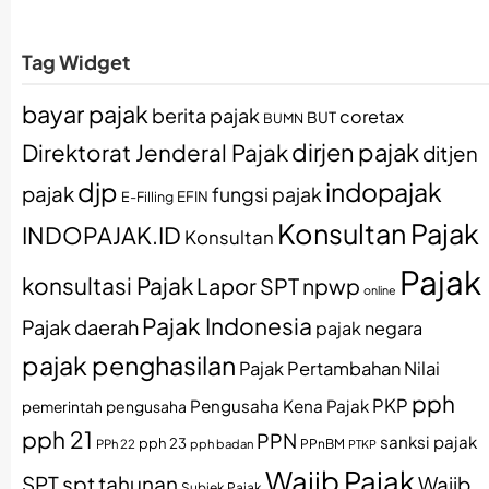
Tag Widget
bayar pajak
berita pajak
coretax
BUT
BUMN
dirjen pajak
Direktorat Jenderal Pajak
ditjen
djp
indopajak
pajak
fungsi pajak
EFIN
E-Filling
Konsultan Pajak
INDOPAJAK.ID
Konsultan
Pajak
konsultasi Pajak
Lapor SPT
npwp
online
Pajak Indonesia
Pajak daerah
pajak negara
pajak penghasilan
Pajak Pertambahan Nilai
pph
PKP
Pengusaha Kena Pajak
pemerintah
pengusaha
pph 21
PPN
sanksi pajak
pph 23
PPh 22
pph badan
PPnBM
PTKP
Wajib Pajak
SPT
spt tahunan
Wajib
Subjek Pajak