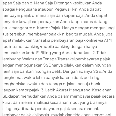
Kapan Saja dan di Mana Saja Di tengah kesibukan Anda
sebagai Pengusaha ataupun Pegawai, kini Anda dapat
membayar pajak di mana saja dan kapan saja. Anda dapat
menyetor kewajiban perpajakan Anda tanpa harus datang
untuk mengantre di Kantor Pajak. Hanya dengan mengunjungi
situs tersebut, membayar pajak kini begitu mudah. Anda juga
dapat melakukan transaksi pembayaran pajak online via ATM
atau internet banking/mobile banking dengan hanya
memasukkan kode E-Billing yang Anda dapatkan. 2. Tidak
Membuang Waktu dan Tenaga Transaksi pembayaran pajak
dengan menggunakan SSE hanya dilakukan dalam hitungan
menit saja bahkan hitungan detik. Dengan adanya SSE, Anda
menghemat waktu lebih banyak karena tidak perlu lagi
menghabiskan waktu dan tenaga di jalan menuju bank
maupun kantor pajak. 3. Lebih Akurat Mengurangi Kesalahan
SSE dapat memudahkan Anda dalam membayar pajak secara
akurat dan meminimalisasi kesalahan input yang biasanya
sering terjadi pada pembayaran pajak secara manual.
Membayar pajak kini begitu mudah dan tidak perlu repot lagi.