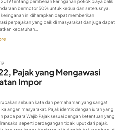
 2019 tentang pemberian keringanan pokok biaya balik
ndaraan bermotor 50% untuk kedua dan seterusnya.
keringanan ini diharapkan dapat memberikan
rasi perpajakan yang baik di masyarakat dan juga dapat
atkan kepatuhan…
ore
019
22, Pajak yang Mengawasi
atan Impor
erupakan sebuah kata dan pemahaman yang sangat
 dikalangan masyarakat. Pajak identik dengan iuran yang
n pada para Wajib Pajak sesuai dengan ketentuan yang
 Transaksi seperti perdagangan tidak luput dari pajak.
ja kegiatan impor. Kegiatan ini bukanlah hal yang baru di