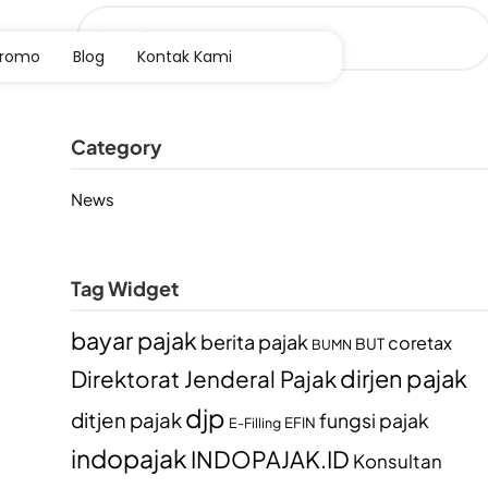
Promo
Blog
Kontak Kami
Category
News
Tag Widget
bayar pajak
berita pajak
coretax
BUT
BUMN
dirjen pajak
Direktorat Jenderal Pajak
djp
ditjen pajak
fungsi pajak
EFIN
E-Filling
indopajak
INDOPAJAK.ID
Konsultan