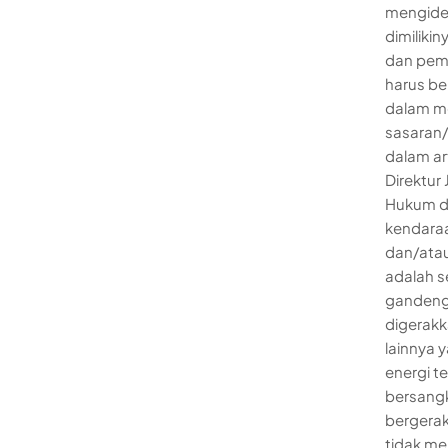
mengiden
dimiliki
dan pem
harus be
dalam m
sasaran/
dalam ar
Direktur
Hukum da
kendaraa
dan/ata
adalah s
gandenga
digerakk
lainnya 
energi t
bersangk
bergera
tidak me