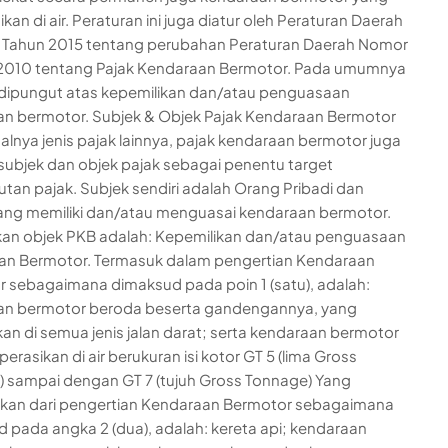
kan di air. Peraturan ini juga diatur oleh Peraturan Daerah
 Tahun 2015 tentang perubahan Peraturan Daerah Nomor
 2010 tentang Pajak Kendaraan Bermotor. Pada umumnya
i dipungut atas kepemilikan dan/atau penguasaan
n bermotor. Subjek & Objek Pajak Kendaraan Bermotor
halnya jenis pajak lainnya, pajak kendaraan bermotor juga
 subjek dan objek pajak sebagai penentu target
an pajak. Subjek sendiri adalah Orang Pribadi dan
ng memiliki dan/atau menguasai kendaraan bermotor.
an objek PKB adalah: Kepemilikan dan/atau penguasaan
an Bermotor. Termasuk dalam pengertian Kendaraan
 sebagaimana dimaksud pada poin 1 (satu), adalah:
an bermotor beroda beserta gandengannya, yang
kan di semua jenis jalan darat; serta kendaraan bermotor
erasikan di air berukuran isi kotor GT 5 (lima Gross
 sampai dengan GT 7 (tujuh Gross Tonnage) Yang
ikan dari pengertian Kendaraan Bermotor sebagaimana
 pada angka 2 (dua), adalah: kereta api; kendaraan