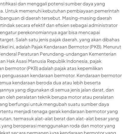
tifikasi dan menggali potensi sumber daya yang
nya. Untuk memenuhi kebutuhan pembiayaan pemerintah
banguan di daerah tersebut. Masing-masing daerah
rtindak secara efektif dan efisien sebagai administrator
engatur perekonomiannya agar bisa mencapai
target. Salah satu jenis pajak daerah, yang akan dibahas
tikel ini, adalah Pajak Kendaraan Bermotor (PKB). Menurut
 Jenderal Peraturan Perundang-undangan Kementerian
n Hak Asasi Manusia Republik Indonesia, pajak
n bermotor (PKB) adalah pajak atas kepemilikan
u penguasaan kendaraan bermotor. Kendaraan bermotor
emua kendaraan beroda dua atau lebih beserta
nnya yang digunakan di semua jenis jalan darat, dan
an oleh peralatan teknik berupa motor atau peralatan
yang berfungsi untuk mengubah suatu sumber daya
ertentu menjadi tenaga gerak kendaraan bermotor yang
utan, termasuk alat-alat berat dan alat-alat besar yang
k yang beroperasi menggunakan roda dan motor yang
lekat secara permanen juga kendaraan bermotor yang