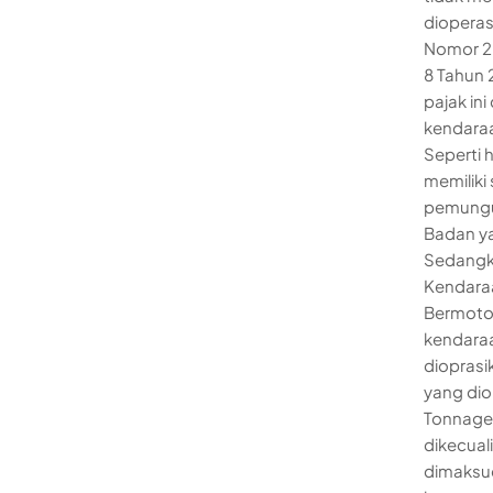
dioperasi
Nomor 2
8 Tahun
pajak in
kendaraa
Seperti 
memiliki
pemungut
Badan ya
Sedangk
Kendara
Bermotor
kendara
dioprasi
yang diop
Tonnage)
dikecual
dimaksud