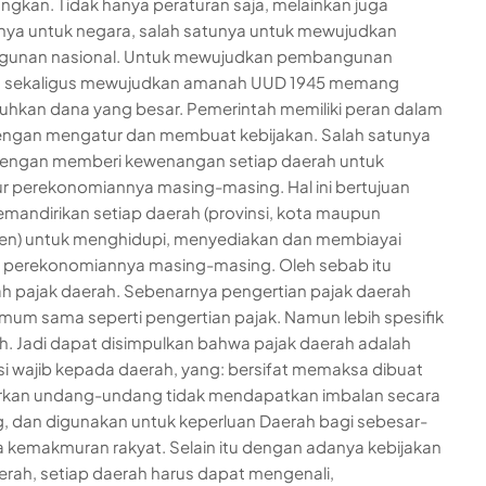
ngkan. Tidak hanya peraturan saja, melainkan juga
ya untuk negara, salah satunya untuk mewujudkan
unan nasional. Untuk mewujudkan pembangunan
l, sekaligus mewujudkan amanah UUD 1945 memang
kan dana yang besar. Pemerintah memiliki peran dalam
 dengan mengatur dan membuat kebijakan. Salah satunya
dengan memberi kewenangan setiap daerah untuk
 perekonomiannya masing-masing. Hal ini bertujuan
mandirikan setiap daerah (provinsi, kota maupun
en) untuk menghidupi, menyediakan dan membiayai
 perekonomiannya masing-masing. Oleh sebab itu
ah pajak daerah. Sebenarnya pengertian pajak daerah
mum sama seperti pengertian pajak. Namun lebih spesifik
h. Jadi dapat disimpulkan bahwa pajak daerah adalah
si wajib kepada daerah, yang: bersifat memaksa dibuat
rkan undang-undang tidak mendapatkan imbalan secara
, dan digunakan untuk keperluan Daerah bagi sebesar-
 kemakmuran rakyat. Selain itu dengan adanya kebijakan
erah, setiap daerah harus dapat mengenali,