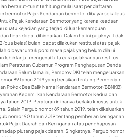
ulan berturut-turut terhitung mulai saat pendaftaran
n bermotor Pajak Kendaraan bermotor dibayar sekaligus
Untuk Pajak Kendaraan Bermotor yang karena keadaan
au suatu kejadian yang terjadi di luar kemampuan
dan tidak dapat dihindarkan. Dalam hal ini pajaknya tidak
 (dua belas) bulan, dapat dilakukan restitusi atas pajak
ah dibayar untuk porsi masa pajak yang belum dilalui
n lebih lanjut mengenai tata cara pelaksanaan restitusi
dalam Peraturan Gubernur. Program Penghapusan Denda
ndaraan Belum lama ini, Pemprov DKI telah mengeluarkan
omor 89 tahun 2019 yang berisikan tentang Pemberian
nan Pokok Bea Balik Nama Kendaraan Bermotor (BBNKB)
nyerahan Kepemilikan Kendaraan Bermotor Kedua dan
ya tahun 2019. Peraturan ini hanya berlaku khusus untuk
rta. Selain Pergub nomor 89 tahun 2019, telah dikeluarkan
gub nomor 90 tahun 2019 tentang pemberian keringanan
tuk Pajak Daerah dan Keringanan atau penghapusan
erhadap piutang pajak daerah. Singkatnya, Pergub nomor