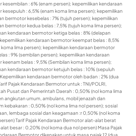
 kesembilan : 6% (enam persen); kepemilikan kendaraan
 kesepuluh : 6,5% (enam koma lima persen); kepemilikan
n bermotor kesebelas : 7% (tujuh persen); kepemilikan
n bermotor kedua belas : 7,5% (tujuh koma lima persen);
kan kendaraan bermotor ketiga belas : 8% (delapan
 kepemilikan kendaraan bermotor keempat belas : 8,5%
 koma lima persen); kepemilikan kendaraan bermotor
elas : 9% (sembilan persen); kepemilikan kendaraan
 keenam belas : 9,5% (Sembilan koma lima persen);
kan kendaraan bermotor ketujuh belas : 10% (sepuluh
 Kepemilikan kendaraan bermotor oleh badan : 2% (dua
Tarif Pajak Kendaraan Bermotor untuk : TNI/POLRI,
ah Pusat dan Pemerintah Daerah : 0,50% (nol koma lima
en angkutan umum, ambulans, mobil jenazah dan
kebakaran : 0,50% (nol koma lima nol persen); sosial
an, lembaga sosial dan keagamaan :r 0,50% (nol koma
 persen) Tarif Pajak Kendaraan Bermotor alat-alat berat
-alat besar : 0,20% (nol koma dua nol persen) Masa Pajak
ndaraan Bermotor dikenakan untuk masa pajak 12 (dua