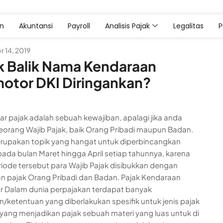
an
Akuntansi
Payroll
Analisis Pajak
Legalitas
 14, 2019
k Balik Nama Kendaraan
otor DKI Diringankan?
 pajak adalah sebuah kewajiban, apalagi jika anda
eorang Wajib Pajak, baik Orang Pribadi maupun Badan.
rupakan topik yang hangat untuk diperbincangkan
 pada bulan Maret hingga April setiap tahunnya, karena
iode tersebut para Wajib Pajak disibukkan dengan
n pajak Orang Pribadi dan Badan. Pajak Kendaraan
 Dalam dunia perpajakan terdapat banyak
n/ketentuan yang diberlakukan spesifik untuk jenis pajak
 yang menjadikan pajak sebuah materi yang luas untuk di