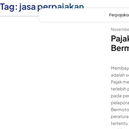
Tag:
jasa perpajakan
Perpajak
November
Paja
Berm
Membayar
adalah s
Pajak me
terlebih
pada per
pelapora
Bermotor
peratura
tertentu