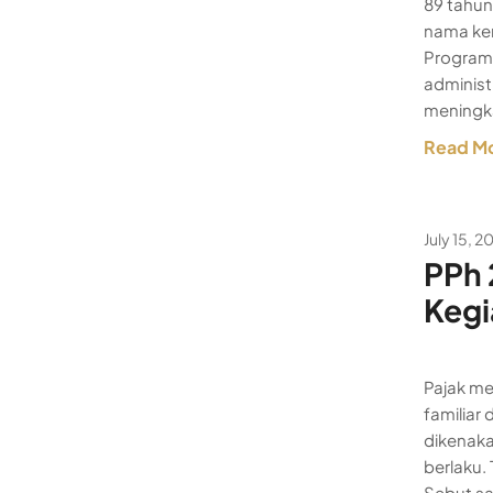
89 tahun
nama ke
Program 
administ
meningk
Read M
July 15, 2
PPh 
Kegi
Pajak m
familiar
dikenaka
berlaku.
Sebut sa