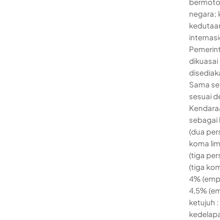
bermoto
negara; 
kedutaan
internas
Pemerint
dikuasai
disediak
Sama sepe
sesuai d
Kendaraa
sebagai 
(dua per
koma lim
(tiga pe
(tiga ko
4% (empa
4,5% (em
ketujuh 
kedelapa