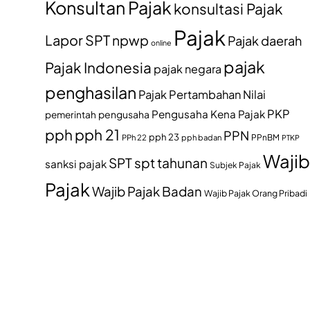
Konsultan Pajak
konsultasi Pajak
Pajak
Lapor SPT
npwp
Pajak daerah
online
pajak
Pajak Indonesia
pajak negara
penghasilan
Pajak Pertambahan Nilai
PKP
Pengusaha Kena Pajak
pemerintah
pengusaha
pph
pph 21
PPN
pph 23
PPh 22
pph badan
PPnBM
PTKP
Wajib
SPT
spt tahunan
sanksi pajak
Subjek Pajak
Pajak
Wajib Pajak Badan
Wajib Pajak Orang Pribadi