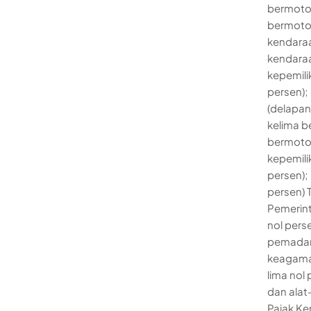
bermotor
bermotor
kendaraa
kendaraa
kepemili
persen);
(delapan
kelima b
bermotor
kepemili
persen);
persen) 
Pemerint
nol pers
pemadam 
keagama
lima nol
dan alat
Pajak Ke