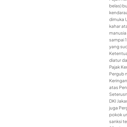
belas) b
kendaraa
dimuka 
kahar at
manusia 
sampai 12
yang sud
Ketentua
diatur 
Pajak Ke
Pergub n
Keringa
atas Pe
Seterusn
DKI Jaka
juga Per
pokok un
sanksi t