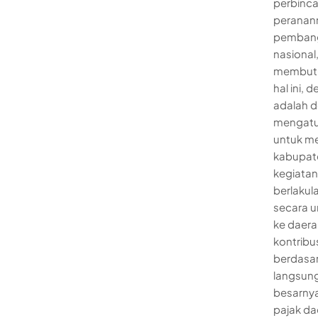
perbinca
peranann
pembang
nasiona
membutuh
hal ini,
adalah 
mengatur
untuk me
kabupat
kegiatan
berlakul
secara u
ke daera
kontribu
berdasa
langsung
besarnya
pajak da