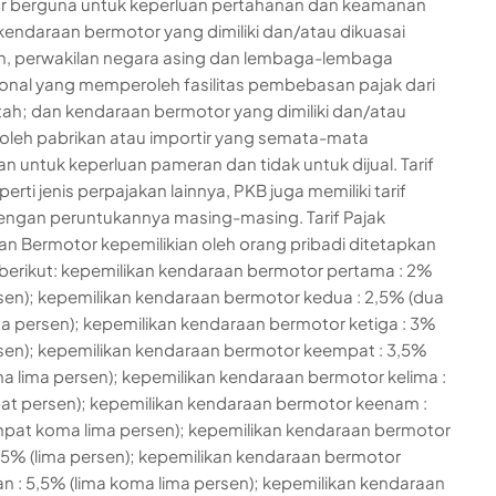
r berguna untuk keperluan pertahanan dan keamanan
kendaraan bermotor yang dimiliki dan/atau dikuasai
, perwakilan negara asing dan lembaga-lembaga
ional yang memperoleh fasilitas pembebasan pajak dari
ah; dan kendaraan bermotor yang dimiliki dan/atau
 oleh pabrikan atau importir yang semata-mata
an untuk keperluan pameran dan tidak untuk dijual. Tarif
rti jenis perpajakan lainnya, PKB juga memiliki tarif
engan peruntukannya masing-masing. Tarif Pajak
n Bermotor kepemilikian oleh orang pribadi ditetapkan
berikut: kepemilikan kendaraan bermotor pertama : 2%
sen); kepemilikan kendaraan bermotor kedua : 2,5% (dua
a persen); kepemilikan kendaraan bermotor ketiga : 3%
rsen); kepemilikan kendaraan bermotor keempat : 3,5%
ma lima persen); kepemilikan kendaraan bermotor kelima :
t persen); kepemilikan kendaraan bermotor keenam :
pat koma lima persen); kepemilikan kendaraan bermotor
: 5% (lima persen); kepemilikan kendaraan bermotor
n : 5,5% (lima koma lima persen); kepemilikan kendaraan