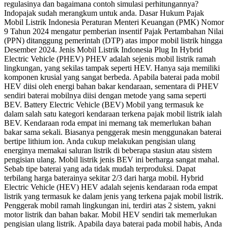
regulasinya dan bagaimana contoh simulasi perhitungannya?
Indopajak sudah merangkum untuk anda. Dasar Hukum Pajak
Mobil Listrik Indonesia Peraturan Menteri Keuangan (PMK) Nomor
9 Tahun 2024 mengatur pemberian insentif Pajak Pertambahan Nilai
(PPN) ditanggung pemerintah (DTP) atas impor mobil listrik hingga
Desember 2024. Jenis Mobil Listrik Indonesia Plug In Hybrid
Electric Vehicle (PHEV) PHEV adalah sejenis mobil listrik ramah
lingkungan, yang sekilas tampak seperti HEV. Hanya saja memiliki
komponen krusial yang sangat berbeda. Apabila baterai pada mobil
HEV diisi oleh energi bahan bakar kendaraan, sementara di PHEV
sendiri baterai mobilnya diisi dengan metode yang sama seperti
BEV. Battery Electric Vehicle (BEV) Mobil yang termasuk ke
dalam salah satu kategori kendaraan terkena pajak mobil listrik ialah
BEV. Kendaraan roda empat ini memang tak memerlukan bahan
bakar sama sekali. Biasanya penggerak mesin menggunakan baterai
bertipe lithium ion. Anda cukup melakukan pengisian ulang
energinya memakai saluran listrik di beberapa stasiun atau sistem
pengisian ulang. Mobil listrik jenis BEV ini berharga sangat mahal.
Sebab tipe baterai yang ada tidak mudah terproduksi. Dapat
terbilang harga baterainya sekitar 2/3 dari harga mobil. Hybrid
Electric Vehicle (HEV) HEV adalah sejenis kendaraan roda empat
listrik yang termasuk ke dalam jenis yang terkena pajak mobil listrik.
Penggerak mobil ramah lingkungan ini, terdiri atas 2 sistem, yakni
motor listrik dan bahan bakar. Mobil HEV sendiri tak memerlukan
pengisian ulang listrik. Apabila daya baterai pada mobil habis, Anda