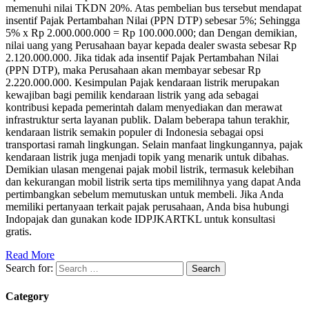
memenuhi nilai TKDN 20%. Atas pembelian bus tersebut mendapat
insentif Pajak Pertambahan Nilai (PPN DTP) sebesar 5%; Sehingga
5% x Rp 2.000.000.000 = Rp 100.000.000; dan Dengan demikian,
nilai uang yang Perusahaan bayar kepada dealer swasta sebesar Rp
2.120.000.000. Jika tidak ada insentif Pajak Pertambahan Nilai
(PPN DTP), maka Perusahaan akan membayar sebesar Rp
2.220.000.000. Kesimpulan Pajak kendaraan listrik merupakan
kewajiban bagi pemilik kendaraan listrik yang ada sebagai
kontribusi kepada pemerintah dalam menyediakan dan merawat
infrastruktur serta layanan publik. Dalam beberapa tahun terakhir,
kendaraan listrik semakin populer di Indonesia sebagai opsi
transportasi ramah lingkungan. Selain manfaat lingkungannya, pajak
kendaraan listrik juga menjadi topik yang menarik untuk dibahas.
Demikian ulasan mengenai pajak mobil listrik, termasuk kelebihan
dan kekurangan mobil listrik serta tips memilihnya yang dapat Anda
pertimbangkan sebelum memutuskan untuk membeli. Jika Anda
memiliki pertanyaan terkait pajak perusahaan, Anda bisa hubungi
Indopajak dan gunakan kode IDPJKARTKL untuk konsultasi
gratis.
Read More
Search for:
Category