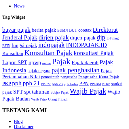
News
Tag Widget
bayar pajak
Direktorat
berita pajak
coretax
BUT
BUMN
djp
dirjen pajak
Jenderal Pajak
ditjen pajak
E-Filling
indopajak
INDOPAJAK.ID
fungsi pajak
EFIN
Konsultan Pajak
konsultasi Pajak
Konsultan
Pajak
Pajak
Lapor SPT
npwp
Pajak daerah
online
pajak penghasilan
Indonesia
Pajak
pajak negara
Pertambahan Nilai
Pengusaha Kena Pajak
pemerintah
pengusaha
pph
pph 21
PPN
PKP
sanksi
pph 23
PPnBM
PPh 22
pph badan
PTKP
Wajib Pajak
SPT
spt tahunan
Wajib
pajak
Subjek Pajak
Pajak Badan
Wajib Pajak Orang Pribadi
TENTANG KAMI
Blog
Disclaimer