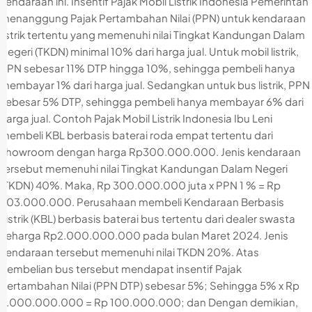
kendaraan ini. Insentif Pajak Mobil Listrik Indonesia Pemerintah
menanggung Pajak Pertambahan Nilai (PPN) untuk kendaraan
listrik tertentu yang memenuhi nilai Tingkat Kandungan Dalam
Negeri (TKDN) minimal 10% dari harga jual. Untuk mobil listrik,
PPN sebesar 11% DTP hingga 10%, sehingga pembeli hanya
membayar 1% dari harga jual. Sedangkan untuk bus listrik, PPN
sebesar 5% DTP, sehingga pembeli hanya membayar 6% dari
harga jual. Contoh Pajak Mobil Listrik Indonesia Ibu Leni
membeli KBL berbasis baterai roda empat tertentu dari
showroom dengan harga Rp300.000.000. Jenis kendaraan
tersebut memenuhi nilai Tingkat Kandungan Dalam Negeri
(TKDN) 40%. Maka, Rp 300.000.000 juta x PPN 1 % = Rp
303.000.000. Perusahaan membeli Kendaraan Berbasis
Listrik (KBL) berbasis baterai bus tertentu dari dealer swasta
seharga Rp2.000.000.000 pada bulan Maret 2024. Jenis
kendaraan tersebut memenuhi nilai TKDN 20%. Atas
pembelian bus tersebut mendapat insentif Pajak
Pertambahan Nilai (PPN DTP) sebesar 5%; Sehingga 5% x Rp
2.000.000.000 = Rp 100.000.000; dan Dengan demikian,