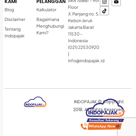
AKR Tower – 9th
KAMI
PELANGGAN
Floor
Blog
Kalkulator
Jl. Panjang no. 5,
Disclaimer
Bagaimana
Kebon Jeruk
Menghubungi
Jakarta Barat
Tentang
Kami?
11530 –
Indopajak
Indonesia
(021) 22530920
|
info@indopajak.id
INDOPAJAK © Copyright
2018. All Rights Reserved.