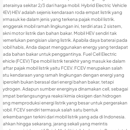
baterainya sekitar 2/3 dari harga mobil. Hybrid Electric Vehicle
(HEV) HEV adalah sejenis kendaraan roda empat listrik yang
termasuk ke dalam jenis yang terkena pajak mobil listrik.
Penggerak mobil ramah lingkungan ini, terdiri atas 2 sistem,
yakni motor listrik dan bahan bakar. Mobil HEV sendiri tak
memerlukan pengisian ulang listrik. Apabila daya baterai pada
mobil habis, Anda dapat menggunakan energy yang terdapat
pada bahan bakar untuk penggantinya. Fuel Cell Electric
Vehicle (FCEV) Tipe mobil listrik terakhir yang masuk ke dalam
daftar pajak mobil listrik yaitu FCEV. FCEV merupakan salah
satu kendaraan yang ramah lingkungan dengan energi yang
diperoleh bukan berasal dari energi bahan bakar, tetapi
hydrogen. Adapun sumber energinya dinamakan cell, sebagai
tempat berlangsungnya reaksi kimia oksigen dan hidrogen
yang memproduksi energi listrik yang besar untuk pergerakan
mobil. FCEV sendiri termasuk salah satu bentuk
perkembangan terkini dari mobil listrik yang ada di Indonesia.
Bahkan hingga sekarang, jarang sekali yang merintis