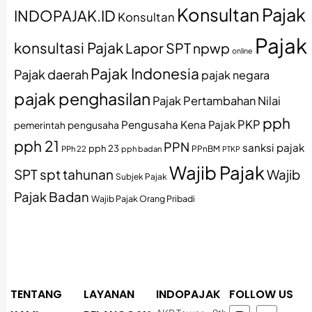
Konsultan Pajak
INDOPAJAK.ID
Konsultan
Pajak
konsultasi Pajak
Lapor SPT
npwp
online
Pajak Indonesia
Pajak daerah
pajak negara
pajak penghasilan
Pajak Pertambahan Nilai
pph
PKP
Pengusaha Kena Pajak
pemerintah
pengusaha
pph 21
PPN
sanksi pajak
pph 23
PPh 22
pph badan
PPnBM
PTKP
Wajib Pajak
SPT
spt tahunan
Wajib
Subjek Pajak
Pajak Badan
Wajib Pajak Orang Pribadi
TENTANG
LAYANAN
INDOPAJAK
FOLLOW US