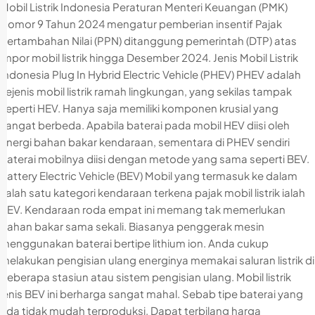
Mobil Listrik Indonesia Peraturan Menteri Keuangan (PMK)
Nomor 9 Tahun 2024 mengatur pemberian insentif Pajak
Pertambahan Nilai (PPN) ditanggung pemerintah (DTP) atas
impor mobil listrik hingga Desember 2024. Jenis Mobil Listrik
Indonesia Plug In Hybrid Electric Vehicle (PHEV) PHEV adalah
sejenis mobil listrik ramah lingkungan, yang sekilas tampak
seperti HEV. Hanya saja memiliki komponen krusial yang
sangat berbeda. Apabila baterai pada mobil HEV diisi oleh
energi bahan bakar kendaraan, sementara di PHEV sendiri
baterai mobilnya diisi dengan metode yang sama seperti BEV.
Battery Electric Vehicle (BEV) Mobil yang termasuk ke dalam
salah satu kategori kendaraan terkena pajak mobil listrik ialah
BEV. Kendaraan roda empat ini memang tak memerlukan
bahan bakar sama sekali. Biasanya penggerak mesin
menggunakan baterai bertipe lithium ion. Anda cukup
melakukan pengisian ulang energinya memakai saluran listrik di
beberapa stasiun atau sistem pengisian ulang. Mobil listrik
jenis BEV ini berharga sangat mahal. Sebab tipe baterai yang
ada tidak mudah terproduksi. Dapat terbilang harga