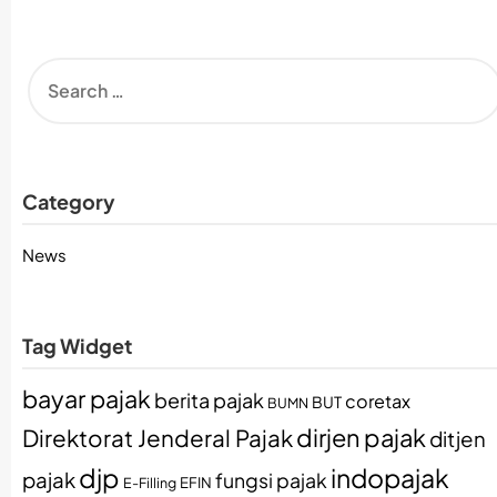
Category
News
Tag Widget
bayar pajak
berita pajak
coretax
BUT
BUMN
dirjen pajak
Direktorat Jenderal Pajak
ditjen
djp
indopajak
pajak
fungsi pajak
EFIN
E-Filling