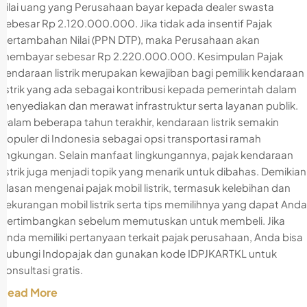
nilai uang yang Perusahaan bayar kepada dealer swasta
sebesar Rp 2.120.000.000. Jika tidak ada insentif Pajak
Pertambahan Nilai (PPN DTP), maka Perusahaan akan
membayar sebesar Rp 2.220.000.000. Kesimpulan Pajak
kendaraan listrik merupakan kewajiban bagi pemilik kendaraan
listrik yang ada sebagai kontribusi kepada pemerintah dalam
menyediakan dan merawat infrastruktur serta layanan publik.
Dalam beberapa tahun terakhir, kendaraan listrik semakin
populer di Indonesia sebagai opsi transportasi ramah
lingkungan. Selain manfaat lingkungannya, pajak kendaraan
listrik juga menjadi topik yang menarik untuk dibahas. Demikian
ulasan mengenai pajak mobil listrik, termasuk kelebihan dan
kekurangan mobil listrik serta tips memilihnya yang dapat Anda
pertimbangkan sebelum memutuskan untuk membeli. Jika
Anda memiliki pertanyaan terkait pajak perusahaan, Anda bisa
hubungi Indopajak dan gunakan kode IDPJKARTKL untuk
konsultasi gratis.
Read More