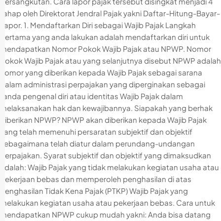
bersangkutan. Cara lapor pajak tersebut disingkat menjadi 4
tahap oleh Direktorat Jendral Pajak yakni Daftar-Hitung-Bayar-
Lapor. 1. Mendaftarkan Diri sebagai Wajib Pajak Langkah
pertama yang anda lakukan adalah mendaftarkan diri untuk
mendapatkan Nomor Pokok Wajib Pajak atau NPWP. Nomor
Pokok Wajib Pajak atau yang selanjutnya disebut NPWP adalah
nomor yang diberikan kepada Wajib Pajak sebagai sarana
dalam administrasi perpajakan yang diperginakan sebagai
tanda pengenal diri atau identitas Wajib Pajak dalam
melaksanakan hak dan kewajibannya. Siapakah yang berhak
diberikan NPWP? NPWP akan diberikan kepada Wajib Pajak
yang telah memenuhi persaratan subjektif dan objektif
sebagaimana telah diatur dalam perundang-undangan
perpajakan. Syarat subjektif dan objektif yang dimaksudkan
adalah: Wajib Pajak yang tidak melakukan kegiatan usaha atau
pekerjaan bebas dan memperoleh penghasilan di atas
Penghasilan Tidak Kena Pajak (PTKP) Wajib Pajak yang
melakukan kegiatan usaha atau pekerjaan bebas. Cara untuk
mendapatkan NPWP cukup mudah yakni: Anda bisa datang