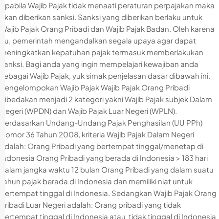
Apabila Wajib Pajak tidak menaati peraturan perpajakan maka
akan diberikan sanksi. Sanksi yang diberikan berlaku untuk
Wajib Pajak Orang Pribadi dan Wajib Pajak Badan. Oleh karena
itu, pemerintah mengandalkan segala upaya agar dapat
meningkatkan kepatuhan pajak termasuk memberlakukan
sanksi. Bagi anda yang ingin mempelajari kewajiban anda
sebagai Wajib Pajak, yuk simak penjelasan dasar dibawah ini.
Pengelompokan Wajib Pajak Wajib Pajak Orang Pribadi
dibedakan menjadi 2 kategori yakni Wajib Pajak subjek Dalam
Negeri (WPDN) dan Wajib Pajak Luar Negeri (WPLN).
Berdasarkan Undang-Undang Pajak Penghasilan (UU PPh)
Nomor 36 Tahun 2008, kriteria Wajib Pajak Dalam Negeri
adalah: Orang Pribadi yang bertempat tinggal/menetap di
Indonesia Orang Pribadi yang berada di Indonesia > 183 hari
dalam jangka waktu 12 bulan Orang Pribadi yang dalam suatu
tahun pajak berada di Indonesia dan memiliki niat untuk
bertempat tinggal di Indonesia. Sedangkan Wajib Pajak Orang
Pribadi Luar Negeri adalah: Orang pribadi yang tidak
bertempat tinggal di Indonesia atau tidak tinggal di Indonesia