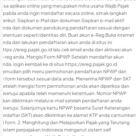
jasa aplikasi online yang merupakan mitra usaha Wajib Pajak
Apabila anda ingin mendaftar secara online, simak langkah
berikut: Siapkan e-Mail dan dokumen Siapkan e-mail aktif
anda dan dokumen pendukung pendaftaran sesuai dengan
ketentuan seperti identitas diri. Buat akun e-Reg Buka internet
anda dan lakukan pendaftaran akun anda di situs ini
https://ereg.pajak.go.id lalu cek email anda dan aktivasi akun
e-reg anda. Mengisi Form NPWP Setelah mendaftar akun
anda, login kembali ke di situs https://ereg.pajak.go.id
kemudian pilih menu permohonan pendaftaran NPWP dan
isi form tersebut sesuai data anda. Menerima NPWP dan SKT
Setelah mengisi form permohonan anda akan diperiksa dan
disetujui apabila telah memenuhi ketentuan. Nomor NPWP
akan dikirimkan melalui e-mail setelah pendaftaran anda
disetujui. Selanjutnya kartu NPWP beserta Surat Keterangan
Terdaftar (SKT) akan dikirimkan ke alamat KTP anda cantumkan
di form. 2. Menghitung dan Melaporkan Pajak yang Terutang
Sistem perpajakan Indonesia menganut sistem self