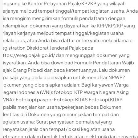
langsung ke Kantor Pelayanan Pajak/KP2KP yang wilayah
kerjanya meliputi tempat tinggal/tempat kegiatan usaha. Anda
bisa mengirim mengirimkan formulir pendaftaran dengan
melampirkan dokumen yang disyaratkan ke KPP/KP2KP yang
wilayah kerjanya meliputi tempat tinggal/kegiatan usaha
melalui pos, atau Anda bisa daftar online yaitu melalui lama e-
registration Direktorat Jenderal Pajak pada
https://ereg.pajak.go.id/ dan mengunggah dokumen yang
disyaratkan. Anda bisa download Formulir Pendaftaran Wajib
Pajak Orang Pribadi dan baca ketentuannya. Lalu dokumen
apa saja yang perlu dipersiapkan untuk mendftar NPWP?
Dokumen yang dipersiapkan adalah: Bagi karyawan Warga
Negara Indonesia (WNI): fotokopi KTP Warga Negara Asing
(WNA): Fotokopi paspor Fotokopi KITAS Fotokopi KITAP
Apabila menjalankan usaha/pekerjaan bebas Dokumen
identitas diri Dokumen yang menunjukkan tempat dan
kegiatan usaha: Surat pernyataan bermaterai yang
menyatakan jenis dan tempat/lokasi kegiatan usaha
Keterangan dalam bentuk tertulis atau elektronik dari penyedia