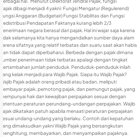
berbagai hal. Menurut Direktorat Jendral Pajak, fungsi
pajak dibagi menjadi 4 yakni: Fungsi Mengatur (Regulerend)
Fungsi Anggaran (Budgetair) Fungsi Stabilitas dan Fungsi
Redistribusi Pendapatan Faktanya kurang lebih 2/3
penerimaan negara berasal dari pajak. Hal ini wajar saja karena
tidak selamanya kita hanya mengandalkan sumber daya alam
karena sifatnya yang relatif terbatas dan suatu saat akan habis
dan tidak dapat diperbaharui. Berbeda dengan pajak dimana
sumber penerimaan tidak terbatas apalagi dengan tingkat
pertambahan jumlah penduduk. Penduduk-penduduk inilah
yang kelak menjadi para Wajib Pajak. Siapa itu Wajib Pajak?
Wajib Pajak adalah orang pribadi atau badan, meliputi
pembayar pajak, pemotong pajak, dan pemungut pajak, yang
mempunyai hak dan kewajiban perpajakan sesuai dengan
ketentuan peraturan perundang-undangan perpajakan. Wajib
Pajak dikatakan patuh apabila menaati peraturan perpajakan
sesuai undang-undang yang berlaku. Contoh dari kepatuhan
yang dimaksudkan yakni Wajib Pajak yang bersangkutan
menghitung, membayarkan, dan menyampaikan pajaknya.