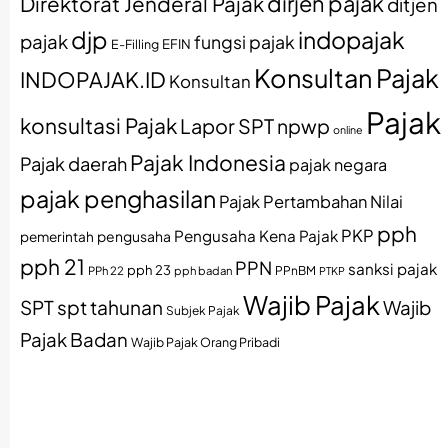
dirjen pajak
Direktorat Jenderal Pajak
ditjen
djp
indopajak
pajak
fungsi pajak
EFIN
E-Filling
Konsultan Pajak
INDOPAJAK.ID
Konsultan
Pajak
konsultasi Pajak
Lapor SPT
npwp
online
Pajak Indonesia
Pajak daerah
pajak negara
pajak penghasilan
Pajak Pertambahan Nilai
pph
PKP
Pengusaha Kena Pajak
pemerintah
pengusaha
pph 21
PPN
sanksi pajak
pph 23
PPh 22
pph badan
PPnBM
PTKP
Wajib Pajak
SPT
spt tahunan
Wajib
Subjek Pajak
Pajak Badan
Wajib Pajak Orang Pribadi