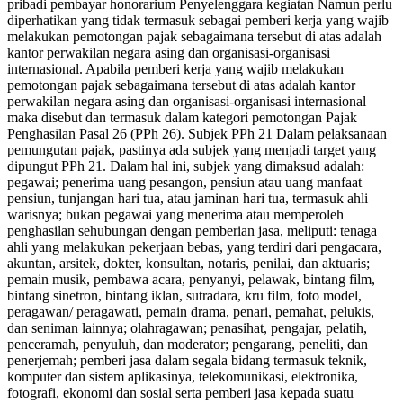
pribadi pembayar honorarium Penyelenggara kegiatan Namun perlu
diperhatikan yang tidak termasuk sebagai pemberi kerja yang wajib
melakukan pemotongan pajak sebagaimana tersebut di atas adalah
kantor perwakilan negara asing dan organisasi-organisasi
internasional. Apabila pemberi kerja yang wajib melakukan
pemotongan pajak sebagaimana tersebut di atas adalah kantor
perwakilan negara asing dan organisasi-organisasi internasional
maka disebut dan termasuk dalam kategori pemotongan Pajak
Penghasilan Pasal 26 (PPh 26). Subjek PPh 21 Dalam pelaksanaan
pemungutan pajak, pastinya ada subjek yang menjadi target yang
dipungut PPh 21. Dalam hal ini, subjek yang dimaksud adalah:
pegawai; penerima uang pesangon, pensiun atau uang manfaat
pensiun, tunjangan hari tua, atau jaminan hari tua, termasuk ahli
warisnya; bukan pegawai yang menerima atau memperoleh
penghasilan sehubungan dengan pemberian jasa, meliputi: tenaga
ahli yang melakukan pekerjaan bebas, yang terdiri dari pengacara,
akuntan, arsitek, dokter, konsultan, notaris, penilai, dan aktuaris;
pemain musik, pembawa acara, penyanyi, pelawak, bintang film,
bintang sinetron, bintang iklan, sutradara, kru film, foto model,
peragawan/ peragawati, pemain drama, penari, pemahat, pelukis,
dan seniman lainnya; olahragawan; penasihat, pengajar, pelatih,
penceramah, penyuluh, dan moderator; pengarang, peneliti, dan
penerjemah; pemberi jasa dalam segala bidang termasuk teknik,
komputer dan sistem aplikasinya, telekomunikasi, elektronika,
fotografi, ekonomi dan sosial serta pemberi jasa kepada suatu