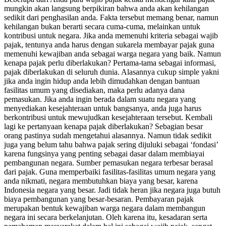
mungkin akan langsung berpikiran bahwa anda akan kehilangan
sedikit dari penghasilan anda. Fakta tersebut memang benar, namun
kehilangan bukan berarti secara cuma-cuma, melainkan untuk
kontribusi untuk negara. Jika anda memenuhi kriteria sebagai wajib
pajak, tentunya anda harus dengan sukarela membayar pajak guna
memenuhi kewajiban anda sebagai warga negara yang baik. Namun
kenapa pajak perlu diberlakukan? Pertama-tama sebagai informasi,
pajak diberlakukan di seluruh dunia. Alasannya cukup simple yakni
jika anda ingin hidup anda lebih dimudahkan dengan bantuan
fasilitas umum yang disediakan, maka perlu adanya dana
pemasukan. Jika anda ingin berada dalam suatu negara yang
menyediakan kesejahteraan untuk bangsanya, anda juga harus
berkontribusi untuk mewujudkan kesejahteraan tersebut. Kembali
lagi ke pertanyaan kenapa pajak diberlakukan? Sebagian besar
orang pastinya sudah mengetahui alasannya. Namun tidak sedikit
juga yang belum tahu bahwa pajak sering dijuluki sebagai ‘fondasi’
karena fungsinya yang penting sebagai dasar dalam membiayai
pembangunan negara. Sumber pemasukan negara terbesar berasal
dari pajak. Guna memperbaiki fasilitas-fasilitas umum negara yang
anda nikmati, negara membutuhkan biaya yang besar, karena
Indonesia negara yang besar. Jadi tidak heran jika negara juga butuh
biaya pembangunan yang besar-besaran. Pembayaran pajak
merupakan bentuk kewajiban warga negara dalam membangun
negara ini secara berkelanjutan. Oleh karena itu, kesadaran serta