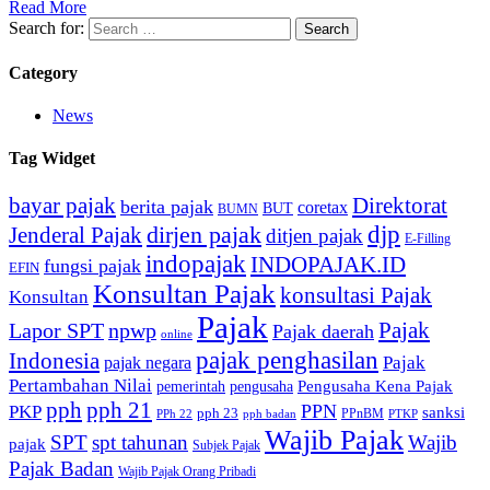
Read More
Search for:
Category
News
Tag Widget
bayar pajak
Direktorat
berita pajak
coretax
BUT
BUMN
djp
dirjen pajak
Jenderal Pajak
ditjen pajak
E-Filling
indopajak
INDOPAJAK.ID
fungsi pajak
EFIN
Konsultan Pajak
konsultasi Pajak
Konsultan
Pajak
Pajak
Lapor SPT
npwp
Pajak daerah
online
pajak penghasilan
Indonesia
Pajak
pajak negara
Pertambahan Nilai
Pengusaha Kena Pajak
pemerintah
pengusaha
pph
pph 21
PPN
PKP
sanksi
pph 23
PPnBM
PPh 22
pph badan
PTKP
Wajib Pajak
SPT
spt tahunan
Wajib
pajak
Subjek Pajak
Pajak Badan
Wajib Pajak Orang Pribadi