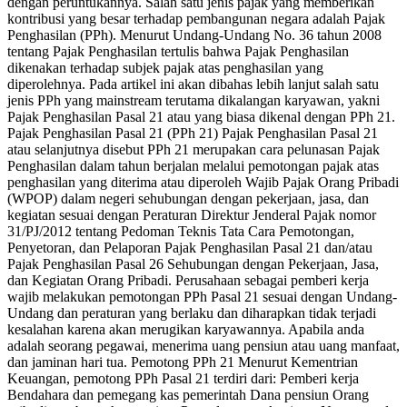
dengan peruntukannya. Salah satu jenis pajak yang memberikan
kontribusi yang besar terhadap pembangunan negara adalah Pajak
Penghasilan (PPh). Menurut Undang-Undang No. 36 tahun 2008
tentang Pajak Penghasilan tertulis bahwa Pajak Penghasilan
dikenakan terhadap subjek pajak atas penghasilan yang
diperolehnya. Pada artikel ini akan dibahas lebih lanjut salah satu
jenis PPh yang mainstream terutama dikalangan karyawan, yakni
Pajak Penghasilan Pasal 21 atau yang biasa dikenal dengan PPh 21.
Pajak Penghasilan Pasal 21 (PPh 21) Pajak Penghasilan Pasal 21
atau selanjutnya disebut PPh 21 merupakan cara pelunasan Pajak
Penghasilan dalam tahun berjalan melalui pemotongan pajak atas
penghasilan yang diterima atau diperoleh Wajib Pajak Orang Pribadi
(WPOP) dalam negeri sehubungan dengan pekerjaan, jasa, dan
kegiatan sesuai dengan Peraturan Direktur Jenderal Pajak nomor
31/PJ/2012 tentang Pedoman Teknis Tata Cara Pemotongan,
Penyetoran, dan Pelaporan Pajak Penghasilan Pasal 21 dan/atau
Pajak Penghasilan Pasal 26 Sehubungan dengan Pekerjaan, Jasa,
dan Kegiatan Orang Pribadi. Perusahaan sebagai pemberi kerja
wajib melakukan pemotongan PPh Pasal 21 sesuai dengan Undang-
Undang dan peraturan yang berlaku dan diharapkan tidak terjadi
kesalahan karena akan merugikan karyawannya. Apabila anda
adalah seorang pegawai, menerima uang pensiun atau uang manfaat,
dan jaminan hari tua. Pemotong PPh 21 Menurut Kementrian
Keuangan, pemotong PPh Pasal 21 terdiri dari: Pemberi kerja
Bendahara dan pemegang kas pemerintah Dana pensiun Orang