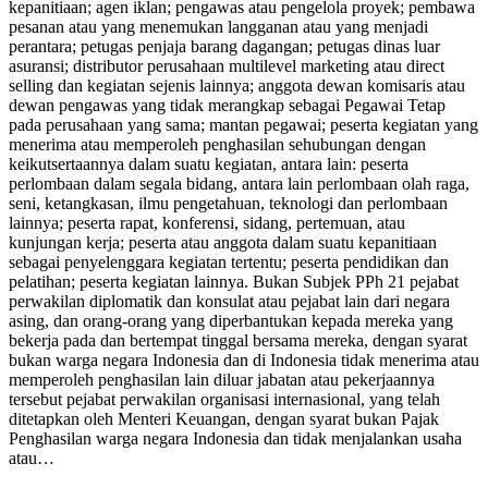
kepanitiaan; agen iklan; pengawas atau pengelola proyek; pembawa
pesanan atau yang menemukan langganan atau yang menjadi
perantara; petugas penjaja barang dagangan; petugas dinas luar
asuransi; distributor perusahaan multilevel marketing atau direct
selling dan kegiatan sejenis lainnya; anggota dewan komisaris atau
dewan pengawas yang tidak merangkap sebagai Pegawai Tetap
pada perusahaan yang sama; mantan pegawai; peserta kegiatan yang
menerima atau memperoleh penghasilan sehubungan dengan
keikutsertaannya dalam suatu kegiatan, antara lain: peserta
perlombaan dalam segala bidang, antara lain perlombaan olah raga,
seni, ketangkasan, ilmu pengetahuan, teknologi dan perlombaan
lainnya; peserta rapat, konferensi, sidang, pertemuan, atau
kunjungan kerja; peserta atau anggota dalam suatu kepanitiaan
sebagai penyelenggara kegiatan tertentu; peserta pendidikan dan
pelatihan; peserta kegiatan lainnya. Bukan Subjek PPh 21 pejabat
perwakilan diplomatik dan konsulat atau pejabat lain dari negara
asing, dan orang-orang yang diperbantukan kepada mereka yang
bekerja pada dan bertempat tinggal bersama mereka, dengan syarat
bukan warga negara Indonesia dan di Indonesia tidak menerima atau
memperoleh penghasilan lain diluar jabatan atau pekerjaannya
tersebut pejabat perwakilan organisasi internasional, yang telah
ditetapkan oleh Menteri Keuangan, dengan syarat bukan Pajak
Penghasilan warga negara Indonesia dan tidak menjalankan usaha
atau…