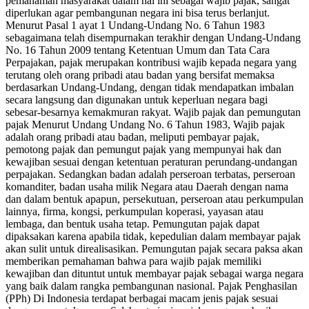
pemahaman masyarakat dalam hal ini sebagai wajib pajak, sangat
diperlukan agar pembangunan negara ini bisa terus berlanjut.
Menurut Pasal 1 ayat 1 Undang-Undang No. 6 Tahun 1983
sebagaimana telah disempurnakan terakhir dengan Undang-Undang
No. 16 Tahun 2009 tentang Ketentuan Umum dan Tata Cara
Perpajakan, pajak merupakan kontribusi wajib kepada negara yang
terutang oleh orang pribadi atau badan yang bersifat memaksa
berdasarkan Undang-Undang, dengan tidak mendapatkan imbalan
secara langsung dan digunakan untuk keperluan negara bagi
sebesar-besarnya kemakmuran rakyat. Wajib pajak dan pemungutan
pajak Menurut Undang Undang No. 6 Tahun 1983, Wajib pajak
adalah orang pribadi atau badan, meliputi pembayar pajak,
pemotong pajak dan pemungut pajak yang mempunyai hak dan
kewajiban sesuai dengan ketentuan peraturan perundang-undangan
perpajakan. Sedangkan badan adalah perseroan terbatas, perseroan
komanditer, badan usaha milik Negara atau Daerah dengan nama
dan dalam bentuk apapun, persekutuan, perseroan atau perkumpulan
lainnya, firma, kongsi, perkumpulan koperasi, yayasan atau
lembaga, dan bentuk usaha tetap. Pemungutan pajak dapat
dipaksakan karena apabila tidak, kepedulian dalam membayar pajak
akan sulit untuk direalisasikan. Pemungutan pajak secara paksa akan
memberikan pemahaman bahwa para wajib pajak memiliki
kewajiban dan dituntut untuk membayar pajak sebagai warga negara
yang baik dalam rangka pembangunan nasional. Pajak Penghasilan
(PPh) Di Indonesia terdapat berbagai macam jenis pajak sesuai