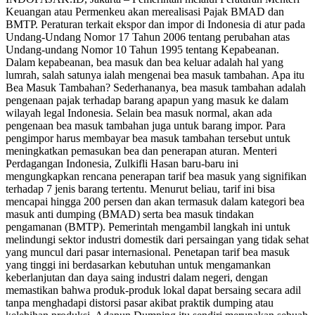
Keuangan atau Permenkeu akan merealisasi Pajak BMAD dan
BMTP. Peraturan terkait ekspor dan impor di Indonesia di atur pada
Undang-Undang Nomor 17 Tahun 2006 tentang perubahan atas
Undang-undang Nomor 10 Tahun 1995 tentang Kepabeanan.
Dalam kepabeanan, bea masuk dan bea keluar adalah hal yang
lumrah, salah satunya ialah mengenai bea masuk tambahan. Apa itu
Bea Masuk Tambahan? Sederhananya, bea masuk tambahan adalah
pengenaan pajak terhadap barang apapun yang masuk ke dalam
wilayah legal Indonesia. Selain bea masuk normal, akan ada
pengenaan bea masuk tambahan juga untuk barang impor. Para
pengimpor harus membayar bea masuk tambahan tersebut untuk
meningkatkan pemasukan bea dan penerapan aturan. Menteri
Perdagangan Indonesia, Zulkifli Hasan baru-baru ini
mengungkapkan rencana penerapan tarif bea masuk yang signifikan
terhadap 7 jenis barang tertentu. Menurut beliau, tarif ini bisa
mencapai hingga 200 persen dan akan termasuk dalam kategori bea
masuk anti dumping (BMAD) serta bea masuk tindakan
pengamanan (BMTP). Pemerintah mengambil langkah ini untuk
melindungi sektor industri domestik dari persaingan yang tidak sehat
yang muncul dari pasar internasional. Penetapan tarif bea masuk
yang tinggi ini berdasarkan kebutuhan untuk mengamankan
keberlanjutan dan daya saing industri dalam negeri, dengan
memastikan bahwa produk-produk lokal dapat bersaing secara adil
tanpa menghadapi distorsi pasar akibat praktik dumping atau