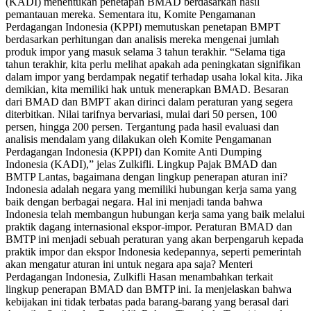
(KADI) menentukan penetapan BMAD berdasarkan hasil
pemantauan mereka. Sementara itu, Komite Pengamanan
Perdagangan Indonesia (KPPI) memutuskan penetapan BMPT
berdasarkan perhitungan dan analisis mereka mengenai jumlah
produk impor yang masuk selama 3 tahun terakhir. “Selama tiga
tahun terakhir, kita perlu melihat apakah ada peningkatan signifikan
dalam impor yang berdampak negatif terhadap usaha lokal kita. Jika
demikian, kita memiliki hak untuk menerapkan BMAD. Besaran
dari BMAD dan BMPT akan dirinci dalam peraturan yang segera
diterbitkan. Nilai tarifnya bervariasi, mulai dari 50 persen, 100
persen, hingga 200 persen. Tergantung pada hasil evaluasi dan
analisis mendalam yang dilakukan oleh Komite Pengamanan
Perdagangan Indonesia (KPPI) dan Komite Anti Dumping
Indonesia (KADI),” jelas Zulkifli. Lingkup Pajak BMAD dan
BMTP Lantas, bagaimana dengan lingkup penerapan aturan ini?
Indonesia adalah negara yang memiliki hubungan kerja sama yang
baik dengan berbagai negara. Hal ini menjadi tanda bahwa
Indonesia telah membangun hubungan kerja sama yang baik melalui
praktik dagang internasional ekspor-impor. Peraturan BMAD dan
BMTP ini menjadi sebuah peraturan yang akan berpengaruh kepada
praktik impor dan ekspor Indonesia kedepannya, seperti pemerintah
akan mengatur aturan ini untuk negara apa saja? Menteri
Perdagangan Indonesia, Zulkifli Hasan menambahkan terkait
lingkup penerapan BMAD dan BMTP ini. Ia menjelaskan bahwa
kebijakan ini tidak terbatas pada barang-barang yang berasal dari