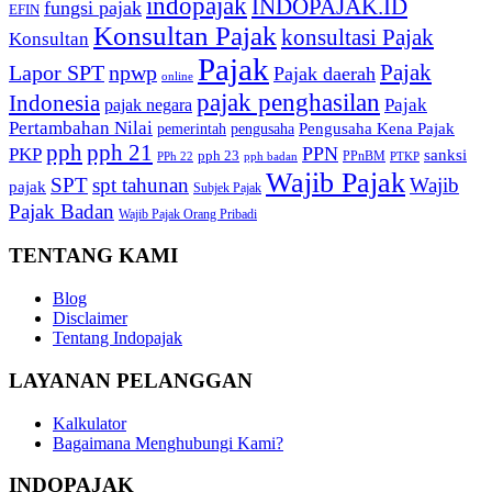
indopajak
INDOPAJAK.ID
fungsi pajak
EFIN
Konsultan Pajak
konsultasi Pajak
Konsultan
Pajak
Pajak
Lapor SPT
npwp
Pajak daerah
online
pajak penghasilan
Indonesia
Pajak
pajak negara
Pertambahan Nilai
Pengusaha Kena Pajak
pemerintah
pengusaha
pph
pph 21
PPN
PKP
sanksi
pph 23
PPnBM
PPh 22
pph badan
PTKP
Wajib Pajak
SPT
spt tahunan
Wajib
pajak
Subjek Pajak
Pajak Badan
Wajib Pajak Orang Pribadi
TENTANG KAMI
Blog
Disclaimer
Tentang Indopajak
LAYANAN PELANGGAN
Kalkulator
Bagaimana Menghubungi Kami?
INDOPAJAK