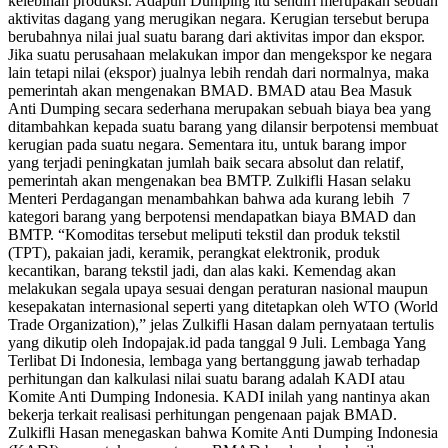
kelebihan produksi. Adapun Dumping itu sendiri merupakan sebuah
aktivitas dagang yang merugikan negara. Kerugian tersebut berupa
berubahnya nilai jual suatu barang dari aktivitas impor dan ekspor.
Jika suatu perusahaan melakukan impor dan mengekspor ke negara
lain tetapi nilai (ekspor) jualnya lebih rendah dari normalnya, maka
pemerintah akan mengenakan BMAD. BMAD atau Bea Masuk
Anti Dumping secara sederhana merupakan sebuah biaya bea yang
ditambahkan kepada suatu barang yang dilansir berpotensi membuat
kerugian pada suatu negara. Sementara itu, untuk barang impor
yang terjadi peningkatan jumlah baik secara absolut dan relatif,
pemerintah akan mengenakan bea BMTP. Zulkifli Hasan selaku
Menteri Perdagangan menambahkan bahwa ada kurang lebih 7
kategori barang yang berpotensi mendapatkan biaya BMAD dan
BMTP. “Komoditas tersebut meliputi tekstil dan produk tekstil
(TPT), pakaian jadi, keramik, perangkat elektronik, produk
kecantikan, barang tekstil jadi, dan alas kaki. Kemendag akan
melakukan segala upaya sesuai dengan peraturan nasional maupun
kesepakatan internasional seperti yang ditetapkan oleh WTO (World
Trade Organization),” jelas Zulkifli Hasan dalam pernyataan tertulis
yang dikutip oleh Indopajak.id pada tanggal 9 Juli. Lembaga Yang
Terlibat Di Indonesia, lembaga yang bertanggung jawab terhadap
perhitungan dan kalkulasi nilai suatu barang adalah KADI atau
Komite Anti Dumping Indonesia. KADI inilah yang nantinya akan
bekerja terkait realisasi perhitungan pengenaan pajak BMAD.
Zulkifli Hasan menegaskan bahwa Komite Anti Dumping Indonesia