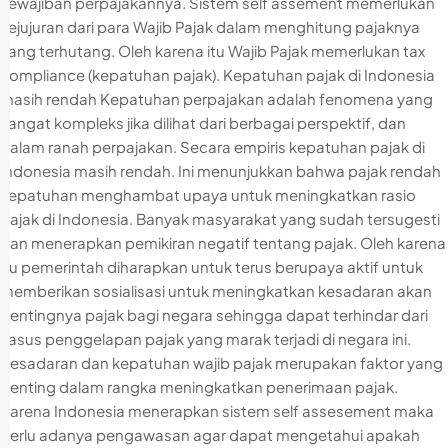
kewajiban perpajakannya. Sistem self assement memerlukan
kejujuran dari para Wajib Pajak dalam menghitung pajaknya
yang terhutang. Oleh karena itu Wajib Pajak memerlukan tax
compliance (kepatuhan pajak). Kepatuhan pajak di Indonesia
masih rendah Kepatuhan perpajakan adalah fenomena yang
sangat kompleks jika dilihat dari berbagai perspektif, dan
dalam ranah perpajakan. Secara empiris kepatuhan pajak di
Indonesia masih rendah. Ini menunjukkan bahwa pajak rendah
kepatuhan menghambat upaya untuk meningkatkan rasio
pajak di Indonesia. Banyak masyarakat yang sudah tersugesti
dan menerapkan pemikiran negatif tentang pajak. Oleh karena
itu pemerintah diharapkan untuk terus berupaya aktif untuk
memberikan sosialisasi untuk meningkatkan kesadaran akan
pentingnya pajak bagi negara sehingga dapat terhindar dari
kasus penggelapan pajak yang marak terjadi di negara ini.
Kesadaran dan kepatuhan wajib pajak merupakan faktor yang
penting dalam rangka meningkatkan penerimaan pajak.
Karena Indonesia menerapkan sistem self assesement maka
perlu adanya pengawasan agar dapat mengetahui apakah