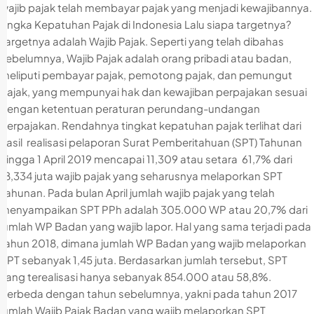
wajib pajak telah membayar pajak yang menjadi kewajibannya.
Angka Kepatuhan Pajak di Indonesia Lalu siapa targetnya?
Targetnya adalah Wajib Pajak. Seperti yang telah dibahas
sebelumnya, Wajib Pajak adalah orang pribadi atau badan,
meliputi pembayar pajak, pemotong pajak, dan pemungut
pajak, yang mempunyai hak dan kewajiban perpajakan sesuai
dengan ketentuan peraturan perundang-undangan
perpajakan. Rendahnya tingkat kepatuhan pajak terlihat dari
hasil realisasi pelaporan Surat Pemberitahuan (SPT) Tahunan
hingga 1 April 2019 mencapai 11,309 atau setara 61,7% dari
18,334 juta wajib pajak yang seharusnya melaporkan SPT
Tahunan. Pada bulan April jumlah wajib pajak yang telah
menyampaikan SPT PPh adalah 305.000 WP atau 20,7% dari
jumlah WP Badan yang wajib lapor. Hal yang sama terjadi pada
tahun 2018, dimana jumlah WP Badan yang wajib melaporkan
SPT sebanyak 1,45 juta. Berdasarkan jumlah tersebut, SPT
yang terealisasi hanya sebanyak 854.000 atau 58,8%.
Berbeda dengan tahun sebelumnya, yakni pada tahun 2017
jumlah Wajib Pajak Badan yang wajib melaporkan SPT