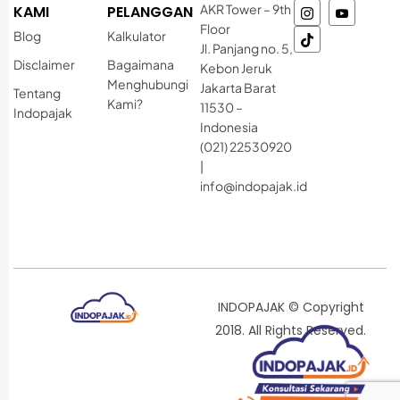
AKR Tower – 9th
KAMI
PELANGGAN
Floor
Blog
Kalkulator
Jl. Panjang no. 5,
Disclaimer
Bagaimana
Kebon Jeruk
Menghubungi
Jakarta Barat
Tentang
Kami?
11530 –
Indopajak
Indonesia
(021) 22530920
|
info@indopajak.id
INDOPAJAK © Copyright
2018. All Rights Reserved.