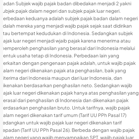
Badan Subjek wajib pajak badan dibedakan menjadi 2 yakni
subjek pajak dalam negeri dan subjek pajak luar negeri.
Perbedaan keduanya adalah subjek pajak badan dalam negeri
adalah mereka yang menjadi wajib pajak sejak saat didirikan
atau bertempat kedudukan di Indonesia. Sedangkan subjek
pajak luar negeri menjadi wjaib pajak karena menerima atau
memperoleh penghasilan yang berasal dari Indonesia melalui
bentuk usaha tetap di Indonesia. Perbedaan lain yang
berkaitan dengan pengenaan pajak adalah, untuk wajib pajak
dalam negeri dikenakan pajak ata penghasilan, baik yang
diterima dari Indonesia maupun dari luar Indonesia, dan
dikenakan berdasarkan penghasilan neto. Sedangkan wajib
pajak luar negeri dikenakan pajak hanya atas penghasilan yang
berasal dari penghasilan di Indonesia dan dikenakan pajak
berdasarkan penghasilan bruto. Untuk tarifnya, wajib pajak
dalam negeri dikenakan tarif umum (Tarif UU PPh Pasal 17)
sedangkan untuk wajib pajak luar negeri dikenakan tarif
sepadan (Tarif UU PPh Pasal 26). Berbeda dengan wajib pajak
dalam negeri yang wajib menyampaikan SPT, wajib pajak luar