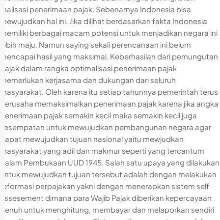
realisasi penerimaan pajak. Sebenarnya Indonesia bisa
mewujudkan hal ini. Jika dilihat berdasarkan fakta Indonesia
memiliki berbagai macam potensi untuk menjadikan negara ini
lebih maju. Namun saying sekali perencanaan ini belum
mencapai hasil yang maksimal. Keberhasilan dari pemungutan
pajak dalam rangka optimalisasi penerimaan pajak
memerlukan kerjasama dan dukungan dari seluruh
masyarakat. Oleh karena itu setiap tahunnya pemerintah terus
berusaha memaksimalkan penerimaan pajak karena jika angka
penerimaan pajak semakin kecil maka semakin kecil juga
kesempatan untuk mewujudkan pembangunan negara agar
dapat mewujudkan tujuan nasional yaitu mewjudkan
masyarakat yang adil dan makmur seperti yang tercantum
dalam Pembukaan UUD 1945. Salah satu upaya yang dilakukan
untuk mewujudkan tujuan tersebut adalah dengan melakukan
reformasi perpajakan yakni dengan menerapkan sistem self
assesement dimana para Wajib Pajak diberikan kepercayaan
penuh untuk menghitung, membayar dan melaporkan sendiri