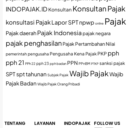
Konsultan Pajak
INDOPAJAK.ID
Konsultan
Pajak
konsultasi Pajak
Lapor SPT
npwp
online
Pajak Indonesia
Pajak daerah
pajak negara
pajak penghasilan
Pajak Pertambahan Nilai
pph
PKP
Pengusaha Kena Pajak
pemerintah
pengusaha
pph 21
PPN
sanksi pajak
pph 23
PPh 22
pph badan
PPnBM
PTKP
Wajib Pajak
SPT
spt tahunan
Wajib
Subjek Pajak
Pajak Badan
Wajib Pajak Orang Pribadi
TENTANG
LAYANAN
INDOPAJAK
FOLLOW US