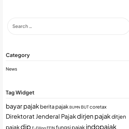
Category
News
Tag Widget
bayar pajak
berita pajak
coretax
BUT
BUMN
dirjen pajak
Direktorat Jenderal Pajak
ditjen
djp
indopajak
pajak
fungsi pajak
EFIN
E-Filling