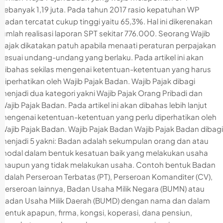
sebanyak 1,19 juta. Pada tahun 2017 rasio kepatuhan WP
Badan tercatat cukup tinggi yaitu 65,3%. Hal ini dikerenakan
jumlah realisasi laporan SPT sekitar 776.000. Seorang Wajib
Pajak dikatakan patuh apabila menaati peraturan perpajakan
sesuai undang-undang yang berlaku. Pada artikel ini akan
dibahas sekilas mengenai ketentuan-ketentuan yang harus
diperhatikan oleh Wajib Pajak Badan. Wajib Pajak dibagi
menjadi dua kategori yakni Wajib Pajak Orang Pribadi dan
Wajib Pajak Badan. Pada artikel ini akan dibahas lebih lanjut
mengenai ketentuan-ketentuan yang perlu diperhatikan oleh
Wajib Pajak Badan. Wajib Pajak Badan Wajib Pajak Badan dibagi
menjadi 5 yakni: Badan adalah sekumpulan orang dan atau
modal dalam bentuk kesatuan baik yang melakukan usaha
maupun yang tidak melakukan usaha. Contoh bentuk Badan
adalah Perseroan Terbatas (PT), Perseroan Komanditer (CV),
perseroan lainnya, Badan Usaha Milik Negara (BUMN) atau
Badan Usaha Milik Daerah (BUMD) dengan nama dan dalam
bentuk apapun, firma, kongsi, koperasi, dana pensiun,