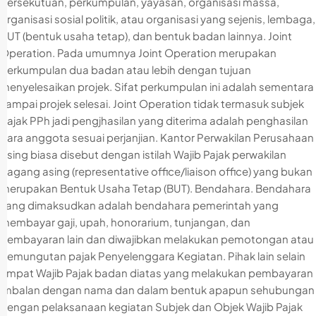
persekutuan, perkumpulan, yayasan, organisasi massa,
organisasi sosial politik, atau organisasi yang sejenis, lembaga,
BUT (bentuk usaha tetap), dan bentuk badan lainnya. Joint
Operation. Pada umumnya Joint Operation merupakan
perkumpulan dua badan atau lebih dengan tujuan
menyelesaikan projek. Sifat perkumpulan ini adalah sementara
sampai projek selesai. Joint Operation tidak termasuk subjek
pajak PPh jadi pengjhasilan yang diterima adalah penghasilan
para anggota sesuai perjanjian. Kantor Perwakilan Perusahaan
Asing biasa disebut dengan istilah Wajib Pajak perwakilan
dagang asing (representative office/liaison office) yang bukan
merupakan Bentuk Usaha Tetap (BUT). Bendahara. Bendahara
yang dimaksudkan adalah bendahara pemerintah yang
membayar gaji, upah, honorarium, tunjangan, dan
pembayaran lain dan diwajibkan melakukan pemotongan atau
pemungutan pajak Penyelenggara Kegiatan. Pihak lain selain
empat Wajib Pajak badan diatas yang melakukan pembayaran
imbalan dengan nama dan dalam bentuk apapun sehubungan
dengan pelaksanaan kegiatan Subjek dan Objek Wajib Pajak