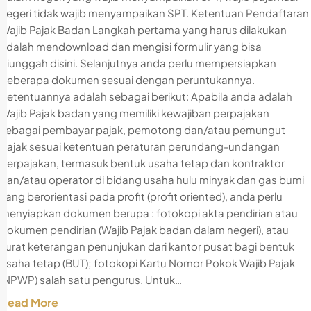
negeri tidak wajib menyampaikan SPT. Ketentuan Pendaftaran
Wajib Pajak Badan Langkah pertama yang harus dilakukan
adalah mendownload dan mengisi formulir yang bisa
diunggah disini. Selanjutnya anda perlu mempersiapkan
beberapa dokumen sesuai dengan peruntukannya.
Ketentuannya adalah sebagai berikut: Apabila anda adalah
Wajib Pajak badan yang memiliki kewajiban perpajakan
sebagai pembayar pajak, pemotong dan/atau pemungut
pajak sesuai ketentuan peraturan perundang-undangan
perpajakan, termasuk bentuk usaha tetap dan kontraktor
dan/atau operator di bidang usaha hulu minyak dan gas bumi
yang berorientasi pada profit (profit oriented), anda perlu
menyiapkan dokumen berupa : fotokopi akta pendirian atau
dokumen pendirian (Wajib Pajak badan dalam negeri), atau
surat keterangan penunjukan dari kantor pusat bagi bentuk
usaha tetap (BUT); fotokopi Kartu Nomor Pokok Wajib Pajak
(NPWP) salah satu pengurus. Untuk…
Read More