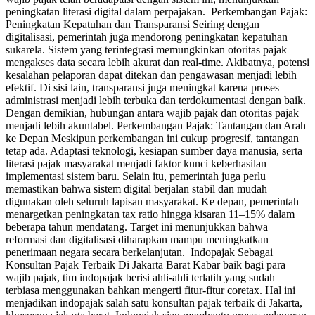
peningkatan literasi digital dalam perpajakan. Perkembangan Pajak:
Peningkatan Kepatuhan dan Transparansi Seiring dengan
digitalisasi, pemerintah juga mendorong peningkatan kepatuhan
sukarela. Sistem yang terintegrasi memungkinkan otoritas pajak
mengakses data secara lebih akurat dan real-time. Akibatnya, potensi
kesalahan pelaporan dapat ditekan dan pengawasan menjadi lebih
efektif. Di sisi lain, transparansi juga meningkat karena proses
administrasi menjadi lebih terbuka dan terdokumentasi dengan baik.
Dengan demikian, hubungan antara wajib pajak dan otoritas pajak
menjadi lebih akuntabel. Perkembangan Pajak: Tantangan dan Arah
ke Depan Meskipun perkembangan ini cukup progresif, tantangan
tetap ada. Adaptasi teknologi, kesiapan sumber daya manusia, serta
literasi pajak masyarakat menjadi faktor kunci keberhasilan
implementasi sistem baru. Selain itu, pemerintah juga perlu
memastikan bahwa sistem digital berjalan stabil dan mudah
digunakan oleh seluruh lapisan masyarakat. Ke depan, pemerintah
menargetkan peningkatan tax ratio hingga kisaran 11–15% dalam
beberapa tahun mendatang. Target ini menunjukkan bahwa
reformasi dan digitalisasi diharapkan mampu meningkatkan
penerimaan negara secara berkelanjutan. Indopajak Sebagai
Konsultan Pajak Terbaik Di Jakarta Barat Kabar baik bagi para
wajib pajak, tim indopajak berisi ahli-ahli terlatih yang sudah
terbiasa menggunakan bahkan mengerti fitur-fitur coretax. Hal ini
menjadikan indopajak salah satu konsultan pajak terbaik di Jakarta,