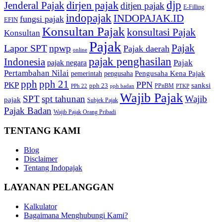
djp
dirjen pajak
Jenderal Pajak
ditjen pajak
E-Filling
indopajak
INDOPAJAK.ID
fungsi pajak
EFIN
Konsultan Pajak
konsultasi Pajak
Konsultan
Pajak
Pajak
Lapor SPT
npwp
Pajak daerah
online
pajak penghasilan
Indonesia
Pajak
pajak negara
Pertambahan Nilai
Pengusaha Kena Pajak
pemerintah
pengusaha
pph
pph 21
PPN
PKP
sanksi
pph 23
PPnBM
PPh 22
pph badan
PTKP
Wajib Pajak
SPT
spt tahunan
Wajib
pajak
Subjek Pajak
Pajak Badan
Wajib Pajak Orang Pribadi
TENTANG KAMI
Blog
Disclaimer
Tentang Indopajak
LAYANAN PELANGGAN
Kalkulator
Bagaimana Menghubungi Kami?