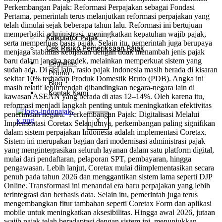
Perkembangan Pajak: Reformasi Perpajakan sebagai Fondasi
Pertama, pemerintah terus melanjutkan reformasi perpajakan yang
telah dimulai sejak beberapa tahun lalu. Reformasi ini bertujuan
memperbaiki administrasi, meningkatkan kepatuhan wajib pajak,
Kalkulator Pajak
serta memperluas basis pajak. Selain itu, pemerintah juga berupaya
Cek Risiko Pemeriksaan Pajak
menjaga stabilitas kebijakan dengan tidak menambah jenis pajak
baru dalam jangka pendek, melainkan memperkuat sistem yang
Legalitas
sudah ada. Di sisi lain, rasio pajak Indonesia masih berada di kisaran
Promo
sekitar 10% terhadap Produk Domestik Bruto (PDB). Angka ini
Blog
masih relatif lebih rendah dibandingkan negara-negara lain di
Kontak Kami
kawasan ASEAN yang berada di atas 12–14%. Oleh karena itu,
reformasi menjadi langkah penting untuk meningkatkan efektivitas
penerimaan negara. Perkembangan Pajak: Digitalisasi Melalui
X
Implementasi Coretax Selanjutnya, perkembangan paling signifikan
dalam sistem perpajakan Indonesia adalah implementasi Coretax.
Sistem ini merupakan bagian dari modernisasi administrasi pajak
yang mengintegrasikan seluruh layanan dalam satu platform digital,
mulai dari pendaftaran, pelaporan SPT, pembayaran, hingga
pengawasan. Lebih lanjut, Coretax mulai diimplementasikan secara
penuh pada tahun 2026 dan menggantikan sistem lama seperti DJP
Online. Transformasi ini menandai era baru perpajakan yang lebih
terintegrasi dan berbasis data. Selain itu, pemerintah juga terus
mengembangkan fitur tambahan seperti Coretax Form dan aplikasi
mobile untuk meningkatkan aksesibilitas. Hingga awal 2026, jutaan
wajib pajak telah beradaptasi dengan sistem ini, menunjukkan