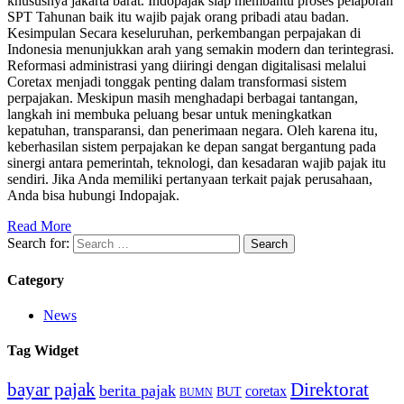
khususnya jakarta barat. Indopajak siap membantu proses pelaporan
SPT Tahunan baik itu wajib pajak orang pribadi atau badan.
Kesimpulan Secara keseluruhan, perkembangan perpajakan di
Indonesia menunjukkan arah yang semakin modern dan terintegrasi.
Reformasi administrasi yang diiringi dengan digitalisasi melalui
Coretax menjadi tonggak penting dalam transformasi sistem
perpajakan. Meskipun masih menghadapi berbagai tantangan,
langkah ini membuka peluang besar untuk meningkatkan
kepatuhan, transparansi, dan penerimaan negara. Oleh karena itu,
keberhasilan sistem perpajakan ke depan sangat bergantung pada
sinergi antara pemerintah, teknologi, dan kesadaran wajib pajak itu
sendiri. Jika Anda memiliki pertanyaan terkait pajak perusahaan,
Anda bisa hubungi Indopajak.
Read More
Search for:
Category
News
Tag Widget
bayar pajak
Direktorat
berita pajak
coretax
BUT
BUMN