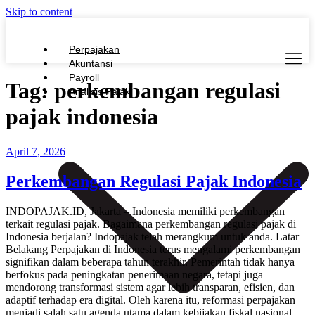
Skip to content
Perpajakan
Akuntansi
Payroll
Tag:
perkembangan regulasi
Analisis Pajak
pajak indonesia
April 7, 2026
Perkembangan Regulasi Pajak Indonesia
INDOPAJAK.ID, Jakarta – Indonesia memiliki perkembangan
terkait regulasi pajak. Bagaimana perkembangan regulasi pajak di
Indonesia berjalan? Indopajak telah merangkum untuk anda. Latar
Belakang Perpajakan di Indonesia terus mengalami perkembangan
signifikan dalam beberapa tahun terakhir. Pemerintah tidak hanya
berfokus pada peningkatan penerimaan negara, tetapi juga
mendorong transformasi sistem agar lebih transparan, efisien, dan
adaptif terhadap era digital. Oleh karena itu, reformasi perpajakan
menjadi salah satu agenda utama dalam kebijakan fiskal nasional.