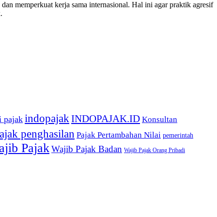
dan memperkuat kerja sama internasional. Hal ini agar praktik agresif
.
indopajak
INDOPAJAK.ID
i pajak
Konsultan
ajak penghasilan
Pajak Pertambahan Nilai
pemerintah
jib Pajak
Wajib Pajak Badan
Wajib Pajak Orang Pribadi