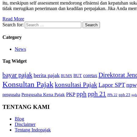
itu, meskipun self assessment mendorong efisiensi dan kepatuhan suka
tidak merugikan penerimaan dan keadilan perpajakan. Jika Anda memil
Read More
Search for:
Category
News
Tag Widget
bayar pajak
Direktorat Jen
berita pajak
coretax
BUT
BUMN
Konsultan Pajak
konsultasi Pajak
Lapor SPT
npw
pph
pph 21
PKP
Pengusaha Kena Pajak
pengusaha
pph 23
PPh 22
pph
TENTANG KAMI
Blog
Disclaimer
Tentang Indopajak