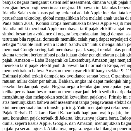
banyak negara menganut sistem self assessment, dimana wajib paja
kerugian besar bagi penerimaan negara. Di bawah ini kita ulas bebera
Irlandia Salah satu kasus paling terkenal adalah Apple Inc. dan tata k
perusahaan teknologi global mengalihkan laba melalui anak usaha di 
Pada tahun 2016, Komisi Eropa memutuskan bahwa Apple wajib memba
Irlandia miliki membuat Apple membayar tarif pajak efektif sangat r
simbol besar tax avoidance di negara berpendapatan tinggi dengan s
terutama bila regulasi domestik memiliki celah yang dapat terpelaja
sebagai “Double Irish with a Dutch Sandwich” untuk mengalihkan penda
membuat Google sering kali membayar pajak sangat rendah atas penda
skema tersebut berkontribusi pada jutaan dolar penghindaran pajak 
pajak. Amazon – Laba Bergerak ke Luxemburg Amazon juga menjadi 
menekan tarif pajak efektif jauh di bawah tarif normal di Eropa, seh
memperkirakan bahwa Amazon membayar efektif hanya sekitar 9–11% 
Estimasi global terkait dampak tax avoidance sangat besar. Organis
ratusan miliar dolar per tahun. Bahkan, angka ini dapat melonjak h
tersebut berdampak nyata. Negara-negara kehilangan pendapatan yang s
ketika perusahaan besar mampu membayar jauh lebih sedikit daripada
menghitung dan melaporkan sendiri kewajiban pajaknya. Prinsip ini e
atas menunjukkan bahwa self assessment tanpa pengawasan efektif da
kini memperkuat aturan transfer pricing. Yaitu mengadopsi rekomend
Pajak Terbaik Di Jakarta Barat Kabar baik bagi para wajib pajak, tim 
satu konsultan pajak terbaik di Jakarta, khususnya jakarta barat. In
dunia, seperti kasus Apple, Google, dan Amazon, menunjukkan bagai
pajaknya secara agresif. Akibatnya, negara-negara kehilangan pener