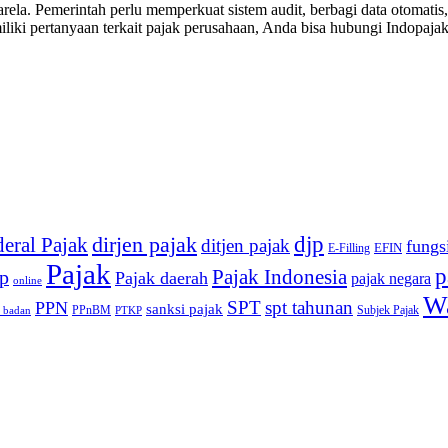
rela. Pemerintah perlu memperkuat sistem audit, berbagi data otomatis, 
iki pertanyaan terkait pajak perusahaan, Anda bisa hubungi Indopajak
djp
dirjen pajak
deral Pajak
ditjen pajak
fungs
EFIN
E-Filling
Pajak
p
Pajak Indonesia
p
Pajak daerah
pajak negara
online
Wa
SPT
spt tahunan
PPN
sanksi pajak
PPnBM
Subjek Pajak
 badan
PTKP