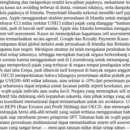
k menghitung dan melaporkan sendiri kewajiban pajaknya, mekanisme 
pa kasus tax avoiding terbesar di dunia, estimasi nilainya, serta damp
elola pajaknya di Irlandia. Pemerintah Irlandia terkenal memiliki tarif
sana. Apple menggunakan struktur perusahaan di Irlandia untuk mengali
yar €13 miliar (sekitar US$15 miliar) pajak yang dianggap “bantuan
endah, jauh di bawah tarif standar. Apple dan Irlandia kemudian menga
istem self assessment. Kasus ini menunjukkan bagaimana self assessme
ri dan termanfaatkan secara agresif. Google dan Royalty Payments Kasu
patan iklan global melalui anak perusahaan di Irlandia dan Belanda ke
patan luar negeri. Meskipun struktur ini telah mengalami perubahan 
global setiap tahunnya, sehingga merugikan banyak negara berkembang
sorotan karena menggunakan unit di Luxembourg untuk menampung se
ingga memperkecil pajak yang terbayar di negara tempat pendapatan seb
dari laba Eropa, jauh dibawah tarif korporat di banyak negara angg
asi OECD memperkirakan bahwa hilangnya penerimaan akibat praktik pe
ingga US$200–600 miliar tahunan, atau sekitar 4–10% dari penerimaan
eharusnya dapat terpakai untuk layanan publik seperti kesehatan, pend
 wajib pajak individu atau usaha kecil. Negara yang menerapkan self
fektif bila didukung oleh kepatuhan sukarela, data pihak ketiga yang 
n koordinasi internasional dapat termanfaatkan untuk tax avoidance.
asi BEPS (Base Erosion and Profit Shifting) dari OECD, dan menerapka
indopajak berisi ahli-ahli terlatih yang sudah terbiasa menggunakan bah
dopajak siap membantu proses pelaporan SPT Tahunan baik itu wajib paj
mana perusahaan multinasional dapat memanfaatkan sistem self assess
imaan yang sangat besar — mencapai ratusan miliar dolar setiap tahu