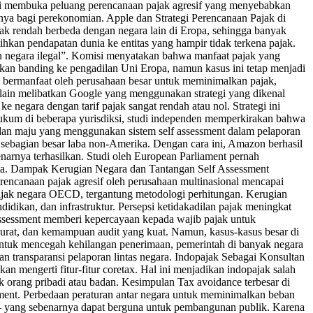
ini membuka peluang perencanaan pajak agresif yang menyebabkan
aknya bagi perekonomian. Apple dan Strategi Perencanaan Pajak di
 pajak rendah berbeda dengan negara lain di Eropa, sehingga banyak
hkan pendapatan dunia ke entitas yang hampir tidak terkena pajak.
 negara ilegal”. Komisi menyatakan bahwa manfaat pajak yang
jukan banding ke pengadilan Uni Eropa, namun kasus ini tetap menjadi
nt bermanfaat oleh perusahaan besar untuk meminimalkan pajak,
s lain melibatkan Google yang menggunakan strategi yang dikenal
 negara dengan tarif pajak sangat rendah atau nol. Strategi ini
hukum di beberapa yurisdiksi, studi independen memperkirakan bahwa
 dan maju yang menggunakan sistem self assessment dalam pelaporan
bagian besar laba non-Amerika. Dengan cara ini, Amazon berhasil
enarnya terhasilkan. Studi oleh European Parliament pernah
ota. Dampak Kerugian Negara dan Tantangan Self Assessment
rencanaan pajak agresif oleh perusahaan multinasional mencapai
 pajak negara OECD, tergantung metodologi perhitungan. Kerugian
idikan, dan infrastruktur. Persepsi ketidakadilan pajak meningkat
 assessment memberi kepercayaan kepada wajib pajak untuk
akurat, dan kemampuan audit yang kuat. Namun, kasus-kasus besar di
 Untuk mencegah kehilangan penerimaan, pemerintah di banyak negara
n transparansi pelaporan lintas negara. Indopajak Sebagai Konsultan
kan mengerti fitur-fitur coretax. Hal ini menjadikan indopajak salah
ak orang pribadi atau badan. Kesimpulan Tax avoidance terbesar di
ment. Perbedaan peraturan antar negara untuk meminimalkan beban
n — yang sebenarnya dapat berguna untuk pembangunan publik. Karena