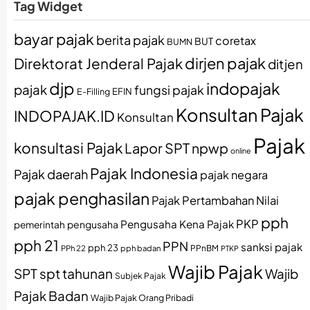
Tag Widget
bayar pajak
berita pajak
coretax
BUT
BUMN
dirjen pajak
Direktorat Jenderal Pajak
ditjen
djp
indopajak
pajak
fungsi pajak
EFIN
E-Filling
Konsultan Pajak
INDOPAJAK.ID
Konsultan
Pajak
konsultasi Pajak
Lapor SPT
npwp
online
Pajak Indonesia
Pajak daerah
pajak negara
pajak penghasilan
Pajak Pertambahan Nilai
pph
PKP
Pengusaha Kena Pajak
pemerintah
pengusaha
pph 21
PPN
sanksi pajak
pph 23
PPh 22
pph badan
PPnBM
PTKP
Wajib Pajak
SPT
spt tahunan
Wajib
Subjek Pajak
Pajak Badan
Wajib Pajak Orang Pribadi