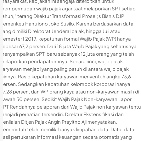
masyarakat, kebijakan ini sengaja diterbitkan untuk
mempermudah wajib pajak agar taat melaporkan SPT setiap
tahun,” terang Direktur Transformasi Prose;;s Bisnis DJP
Kemenkeu Hantriono Joko Susilo. Karena berdasarkan data
yang dimiliki Direktorat Jenderal pajak, hingga Juli atau
Semester I 2019, kepatuhan formal Wajib Pajak (WP) hanya
sebesar 67,2 persen. Dari 18 juta Wajib Pajak yang seharusnya
menyampaikan SPT, baru sebanyak 12 juta orang yang telah
melaporkan pendapatannnya. Secara rinci, wajib pajak
karyawan menjadi yang paling patuh di antara wajib pajak
lainnya. Rasio kepatuhan karyawan menyentuh angka 73,6
persen. Sedangkan kepatuhan kelompok korporasi hanya
57,28 persen, dan WP orang kaya atau non-karyawan masih di
bawah 50 persen. Sedikit Wajib Pajak Non-karyawan Lapor
SPT Rendahnya pelaporan dari Wajib Pajak non karyawan tentu
menjadi perhatian tersendiri. Direktur Ekstensifikasi dan
Penilaian Ditjen Pajak Angin Prayitno Aji menyatakan,
pemerintah telah memiliki banyak limpahan data. Data-data
hasil pertukaran informasi keuangan secara otomatis yang