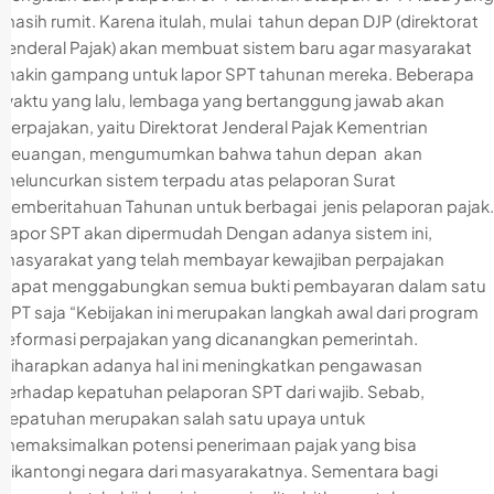
masih rumit. Karena itulah, mulai tahun depan DJP (direktorat
Jenderal Pajak) akan membuat sistem baru agar masyarakat
makin gampang untuk lapor SPT tahunan mereka. Beberapa
waktu yang lalu, lembaga yang bertanggung jawab akan
perpajakan, yaitu Direktorat Jenderal Pajak Kementrian
Keuangan, mengumumkan bahwa tahun depan akan
meluncurkan sistem terpadu atas pelaporan Surat
Pemberitahuan Tahunan untuk berbagai jenis pelaporan pajak.
Lapor SPT akan dipermudah Dengan adanya sistem ini,
masyarakat yang telah membayar kewajiban perpajakan
dapat menggabungkan semua bukti pembayaran dalam satu
SPT saja “Kebijakan ini merupakan langkah awal dari program
reformasi perpajakan yang dicanangkan pemerintah.
diharapkan adanya hal ini meningkatkan pengawasan
terhadap kepatuhan pelaporan SPT dari wajib. Sebab,
kepatuhan merupakan salah satu upaya untuk
memaksimalkan potensi penerimaan pajak yang bisa
dikantongi negara dari masyarakatnya. Sementara bagi