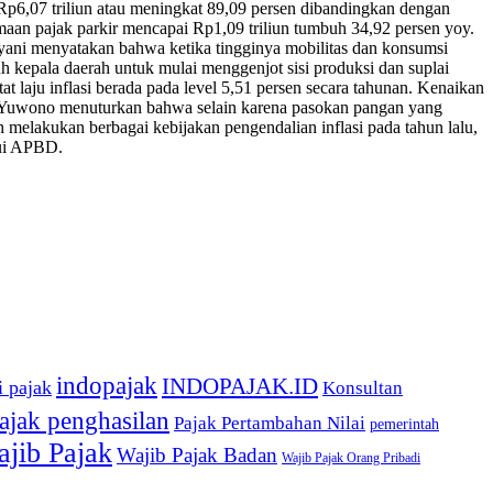
s Rp6,07 triliun atau meningkat 89,09 persen dibandingkan dengan
imaan pajak parkir mencapai Rp1,09 triliun tumbuh 34,92 persen yoy.
Mulyani menyatakan bahwa ketika tingginya mobilitas dan konsumsi
h kepala daerah untuk mulai menggenjot sisi produksi dan suplai
at laju inflasi berada pada level 5,51 persen secara tahunan. Kenaikan
rgo Yuwono menuturkan bahwa selain karena pasokan pangan yang
 melakukan berbagai kebijakan pengendalian inflasi pada tahun lalu,
lui APBD.
indopajak
INDOPAJAK.ID
i pajak
Konsultan
ajak penghasilan
Pajak Pertambahan Nilai
pemerintah
jib Pajak
Wajib Pajak Badan
Wajib Pajak Orang Pribadi