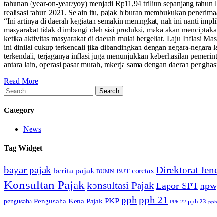
tahunan (year-on-year/yoy) menjadi Rp11,94 triliun sepanjang tahun 
realisasi tahun 2021. Selain itu, pajak hiburan membukukan penerima
“Ini artinya di daerah kegiatan semakin meningkat, nah ini nanti imp
masyarakat tidak diimbangi oleh sisi produksi, maka akan menciptaka
ketika aktivitas masyarakat di daerah mulai bergeliat. Laju Inflasi M
ini dinilai cukup terkendali jika dibandingkan dengan negara-negar
terkendali, terjaganya inflasi juga menunjukkan keberhasilan pemeri
antara lain, operasi pasar murah, mkerja sama dengan daerah pengha
Read More
Search
for:
Category
News
Tag Widget
bayar pajak
Direktorat Jen
berita pajak
coretax
BUT
BUMN
Konsultan Pajak
konsultasi Pajak
Lapor SPT
npw
pph
pph 21
PKP
Pengusaha Kena Pajak
pengusaha
pph 23
PPh 22
pph