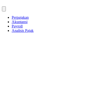
Skip
to
content
Perpajakan
Akuntansi
Payroll
Analisis Pajak