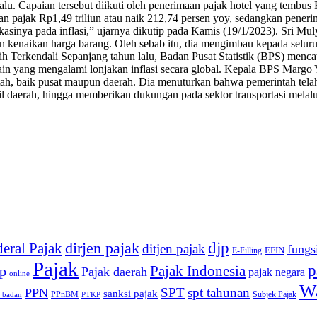
lalu. Capaian tersebut diikuti oleh penerimaan pajak hotel yang tembu
an pajak Rp1,49 triliun atau naik 212,74 persen yoy, sedangkan pener
likasinya pada inflasi,” ujarnya dikutip pada Kamis (19/1/2023). Sri 
n kenaikan harga barang. Oleh sebab itu, dia mengimbau kepada seluru
asih Terkendali Sepanjang tahun lalu, Badan Pusat Statistik (BPS) mencat
a lain yang mengalami lonjakan inflasi secara global. Kepala BPS Ma
ntah, baik pusat maupun daerah. Dia menuturkan bahwa pemerintah telah
sil daerah, hingga memberikan dukungan pada sektor transportasi mela
djp
dirjen pajak
deral Pajak
ditjen pajak
fungs
EFIN
E-Filling
Pajak
p
Pajak Indonesia
p
Pajak daerah
pajak negara
online
Wa
SPT
spt tahunan
PPN
sanksi pajak
PPnBM
Subjek Pajak
 badan
PTKP