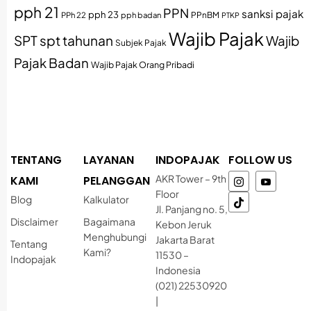
pph 21
PPN
sanksi pajak
pph 23
PPh 22
pph badan
PPnBM
PTKP
Wajib Pajak
SPT
spt tahunan
Wajib
Subjek Pajak
Pajak Badan
Wajib Pajak Orang Pribadi
TENTANG
LAYANAN
INDOPAJAK
FOLLOW US
AKR Tower – 9th
KAMI
PELANGGAN
Floor
Blog
Kalkulator
Jl. Panjang no. 5,
Disclaimer
Bagaimana
Kebon Jeruk
Menghubungi
Jakarta Barat
Tentang
Kami?
11530 –
Indopajak
Indonesia
(021) 22530920
|