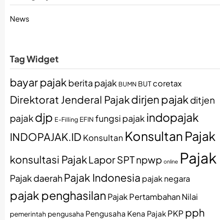
News
Tag Widget
bayar pajak
berita pajak
coretax
BUT
BUMN
dirjen pajak
Direktorat Jenderal Pajak
ditjen
djp
indopajak
pajak
fungsi pajak
EFIN
E-Filling
Konsultan Pajak
INDOPAJAK.ID
Konsultan
Pajak
konsultasi Pajak
Lapor SPT
npwp
online
Pajak Indonesia
Pajak daerah
pajak negara
pajak penghasilan
Pajak Pertambahan Nilai
pph
PKP
Pengusaha Kena Pajak
pemerintah
pengusaha