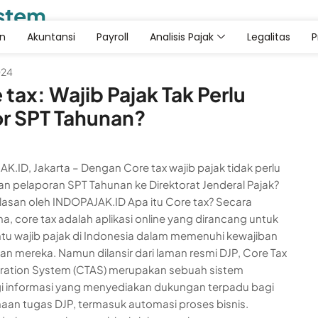
ystem
an
Akuntansi
Payroll
Analisis Pajak
Legalitas
024
 tax: Wajib Pajak Tak Perlu
r SPT Tahunan?
K.ID, Jakarta – Dengan Core tax wajib pajak tidak perlu
n pelaporan SPT Tahunan ke Direktorat Jenderal Pajak?
ulasan oleh INDOPAJAK.ID Apa itu Core tax? Secara
a, core tax adalah aplikasi online yang dirancang untuk
 wajib pajak di Indonesia dalam memenuhi kewajiban
an mereka. Namun dilansir dari laman resmi DJP, Core Tax
ration System (CTAS) merupakan sebuah sistem
i informasi yang menyediakan dukungan terpadu bagi
aan tugas DJP, termasuk automasi proses bisnis.