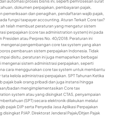
ari automasi proses bisnis ini, seperti pemrosesan surat
tahuan, dokumen perpajakan, pembayaran pajak,
 pemeriksaan dan penagihan, pendaftaran wajib pajak,
ada fungsi taxpayer accounting. Aturan Terkait Core tax?
ah telah membuat peraturan yang mengatur sistem
rasi perpajakan (core tax administration system) ini pada
n Presiden atau Perpres No. 40/2018. Peraturan ini
an mengenai pengembangan core tax system yang akan
poros pembaruan sistem perpajakan Indonesia. Tidak
mpai disitu, peraturan ini juga memaparkan berbagai
i mengenai sistem administrasi perpajakan, seperti
na cara menggunakan core tax system untuk membantu
 tata kelola administrasi perpajakan. SPT Tahunan Ketika
ib pajak baik orang pribadi dan juga instansi hingga
aan/badan mengimplementasikan Core tax
ration system atau yang disingkat CTAS, penyampaian
mberitahuan (SPT) secara elektronik dilakukan melalui
ajib pajak DJP serta Penyedia Jasa Aplikasi Perpajakan
 disingkat PJAP. Direktorat Jenderal Pajak/Ditjen Pajak