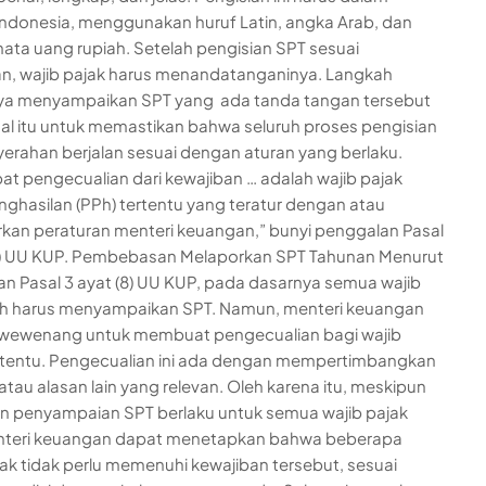
ndonesia, menggunakan huruf Latin, angka Arab, dan
ata uang rupiah. Setelah pengisian SPT sesuai
n, wajib pajak harus menandatanganinya. Langkah
nya menyampaikan SPT yang ada tanda tangan tersebut
Hal itu untuk memastikan bahwa seluruh proses pengisian
erahan berjalan sesuai dengan aturan yang berlaku.
t pengecualian dari kewajiban … adalah wajib pajak
nghasilan (PPh) tertentu yang teratur dengan atau
kan peraturan menteri keuangan,” bunyi penggalan Pasal
8) UU KUP. Pembebasan Melaporkan SPT Tahunan Menurut
an Pasal 3 ayat (8) UU KUP, pada dasarnya semua wajib
Ph harus menyampaikan SPT. Namun, menteri keuangan
 wewenang untuk membuat pengecualian bagi wajib
rtentu. Pengecualian ini ada dengan mempertimbangkan
 atau alasan lain yang relevan. Oleh karena itu, meskipun
n penyampaian SPT berlaku untuk semua wajib pajak
nteri keuangan dapat menetapkan bahwa beberapa
jak tidak perlu memenuhi kewajiban tersebut, sesuai