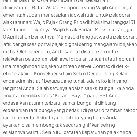
administratif. Batas Waktu Pelaporan yang Wajib Anda Ingat
Pemerintah sudah menetapkan jadwal rutin untuk pelaporan
pajak tahunan: Wajib Pajak Orang Pribadi: Maksimal tanggal 31
Maret tahun berikutnya. Wajib Pajak Badan: Maksimal tanggal
30 April tahun berikutnya. Memasuki tenggat waktu pelaporan,
trafik pengakses portal pajak digital sering mengalami lonjakan
drastis. Oleh karena itu, Anda sangat disarankan untuk
melakukan pelaporan lebih awal di bulan Januari atau Februari
guna menghindari lonjakan antrean server Coretax di detik-
detik terakhir. Konsekuensi Lain Selain Denda Uang Selain
denda administratif berupa uang tunai, ada risiko lain yang
mengintai Anda. Salah satunya adalah sanksi bunga jika Anda
ternyata memiliki status “Kurang Bayar” pada SPT Anda.
Berdasarkan aturan terbaru, sanksi bunga ini dihitung
berdasarkan tarif bunga yang berlaku di pasar ditambah faktor
margin tertentu. Akibatnya, total nilai yang harus Anda
bayarkan bisa membengkak secara signifikan seiring
berjalannya waktu. Selain itu, catatan kepatuhan pajak Anda