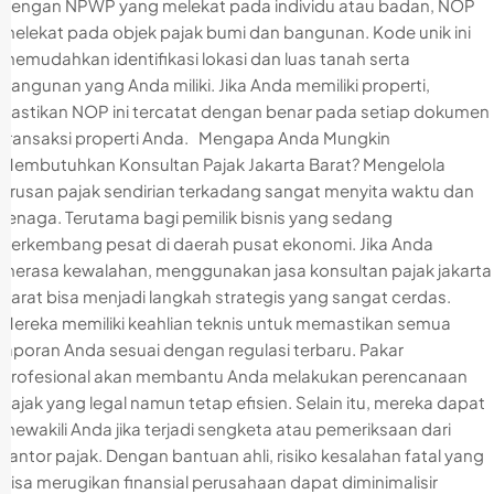
dengan NPWP yang melekat pada individu atau badan, NOP
melekat pada objek pajak bumi dan bangunan. Kode unik ini
memudahkan identifikasi lokasi dan luas tanah serta
bangunan yang Anda miliki. Jika Anda memiliki properti,
pastikan NOP ini tercatat dengan benar pada setiap dokumen
transaksi properti Anda. Mengapa Anda Mungkin
Membutuhkan Konsultan Pajak Jakarta Barat? Mengelola
urusan pajak sendirian terkadang sangat menyita waktu dan
tenaga. Terutama bagi pemilik bisnis yang sedang
berkembang pesat di daerah pusat ekonomi. Jika Anda
merasa kewalahan, menggunakan jasa konsultan pajak jakarta
barat bisa menjadi langkah strategis yang sangat cerdas.
Mereka memiliki keahlian teknis untuk memastikan semua
laporan Anda sesuai dengan regulasi terbaru. Pakar
profesional akan membantu Anda melakukan perencanaan
pajak yang legal namun tetap efisien. Selain itu, mereka dapat
mewakili Anda jika terjadi sengketa atau pemeriksaan dari
kantor pajak. Dengan bantuan ahli, risiko kesalahan fatal yang
bisa merugikan finansial perusahaan dapat diminimalisir