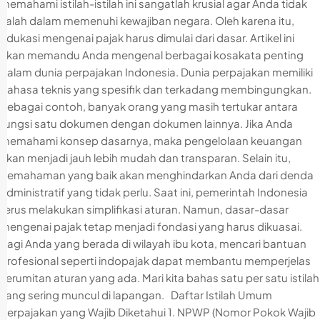
memahami istilah-istilah ini sangatlah krusial agar Anda tidak
salah dalam memenuhi kewajiban negara. Oleh karena itu,
edukasi mengenai pajak harus dimulai dari dasar. Artikel ini
akan memandu Anda mengenal berbagai kosakata penting
dalam dunia perpajakan Indonesia. Dunia perpajakan memiliki
bahasa teknis yang spesifik dan terkadang membingungkan.
Sebagai contoh, banyak orang yang masih tertukar antara
fungsi satu dokumen dengan dokumen lainnya. Jika Anda
memahami konsep dasarnya, maka pengelolaan keuangan
akan menjadi jauh lebih mudah dan transparan. Selain itu,
pemahaman yang baik akan menghindarkan Anda dari denda
administratif yang tidak perlu. Saat ini, pemerintah Indonesia
terus melakukan simplifikasi aturan. Namun, dasar-dasar
mengenai pajak tetap menjadi fondasi yang harus dikuasai.
Bagi Anda yang berada di wilayah ibu kota, mencari bantuan
profesional seperti indopajak dapat membantu memperjelas
kerumitan aturan yang ada. Mari kita bahas satu per satu istilah
yang sering muncul di lapangan. Daftar Istilah Umum
Perpajakan yang Wajib Diketahui 1. NPWP (Nomor Pokok Wajib