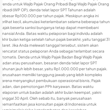
Denda untuk Wajib Pajak Orang Pribadi Bagi Wajib Pajak Orang
Pribadi (WP OP), denda telat lapor SPT Tahunan adalah
sebesar Rp100.000 per tahun pajak. Meskipun angka ini
terlihat kecil, akumulasi keterlambatan selama beberapa tahun
pajak beserta sanksi bunganya tetap dapat membebani
finansial Anda. Batas waktu pelaporan bagi individu adalah
akhir bulan ketiga setelah tahun pajak berakhir, yaitu tanggal 31
Maret. Jika Anda melewati tanggal tersebut, sistem akan
mencatat status pelaporan Anda sebagai terlambat secara
otomatis. Denda untuk Wajib Pajak Badan Bagi Wajib Pajak
Badan atau perusahaan, besaran denda telat lapor SPT
Tahunan jauh lebih besar, yaitu Rp1.000.000 per tahun pajak.
Perusahaan memiliki tanggung jawab yang lebih kompleks
karena menyangkut pembukuan operasional bisnis, Pajak
Badan, dan pemotongan PPh karyawan. Batas waktu
pelaporan untuk badan adalah akhir bulan keempat, yakni
tanggal 30 April. Oleh sebab itu, banyak perusahaan
memanfaatkan jasa konsultan pajak di Indonesia untuk
meminimalisir risiko keterlambatan dan kesalahan