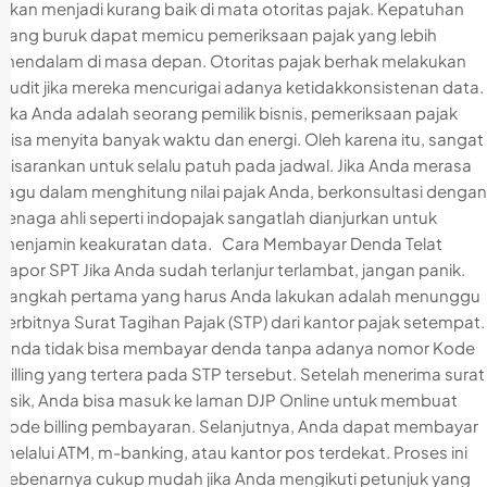
akan menjadi kurang baik di mata otoritas pajak. Kepatuhan
yang buruk dapat memicu pemeriksaan pajak yang lebih
mendalam di masa depan. Otoritas pajak berhak melakukan
audit jika mereka mencurigai adanya ketidakkonsistenan data.
Jika Anda adalah seorang pemilik bisnis, pemeriksaan pajak
bisa menyita banyak waktu dan energi. Oleh karena itu, sangat
disarankan untuk selalu patuh pada jadwal. Jika Anda merasa
ragu dalam menghitung nilai pajak Anda, berkonsultasi dengan
tenaga ahli seperti indopajak sangatlah dianjurkan untuk
menjamin keakuratan data. Cara Membayar Denda Telat
Lapor SPT Jika Anda sudah terlanjur terlambat, jangan panik.
Langkah pertama yang harus Anda lakukan adalah menunggu
terbitnya Surat Tagihan Pajak (STP) dari kantor pajak setempat.
Anda tidak bisa membayar denda tanpa adanya nomor Kode
Billing yang tertera pada STP tersebut. Setelah menerima surat
fisik, Anda bisa masuk ke laman DJP Online untuk membuat
kode billing pembayaran. Selanjutnya, Anda dapat membayar
melalui ATM, m-banking, atau kantor pos terdekat. Proses ini
sebenarnya cukup mudah jika Anda mengikuti petunjuk yang