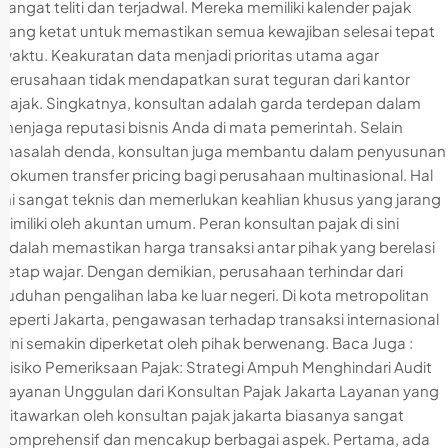
sangat teliti dan terjadwal. Mereka memiliki kalender pajak
yang ketat untuk memastikan semua kewajiban selesai tepat
waktu. Keakuratan data menjadi prioritas utama agar
perusahaan tidak mendapatkan surat teguran dari kantor
pajak. Singkatnya, konsultan adalah garda terdepan dalam
menjaga reputasi bisnis Anda di mata pemerintah. Selain
masalah denda, konsultan juga membantu dalam penyusunan
dokumen transfer pricing bagi perusahaan multinasional. Hal
ini sangat teknis dan memerlukan keahlian khusus yang jarang
dimiliki oleh akuntan umum. Peran konsultan pajak di sini
adalah memastikan harga transaksi antar pihak yang berelasi
tetap wajar. Dengan demikian, perusahaan terhindar dari
tuduhan pengalihan laba ke luar negeri. Di kota metropolitan
seperti Jakarta, pengawasan terhadap transaksi internasional
kini semakin diperketat oleh pihak berwenang. Baca Juga :
Risiko Pemeriksaan Pajak: Strategi Ampuh Menghindari Audit
Layanan Unggulan dari Konsultan Pajak Jakarta Layanan yang
ditawarkan oleh konsultan pajak jakarta biasanya sangat
komprehensif dan mencakup berbagai aspek. Pertama, ada