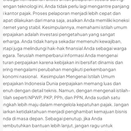
Dengan teknologi ini, Anda tidak perlu lagi mengantre panjang
di kantor pajak. Proses pelaporan menjadi lebih cepat dan
dapat dilakukan dari mana saja, asalkan Anda memiliki koneksi
internet yang stabil. Kesimpulannya, memahami istilah umum
perpajakan adalah investasi pengetahuan yang sangat
berharga. Anda tidak hanya sekadar memenuhi kewajiban,
tetapi juga melindungi hak-hak finansial Anda sebagai warga
negara. Teruslah memperbarui informasi Anda mengenai
aturan perpajakan karena kebijakan ini bersifat dinamis dan
sering mengalami perubahan mengikuti perkembangan
ekonomi nasional. Kesimpulan Mengenai Istilah Umum
Perpajakan Indonesia Dunia perpajakan memang luas dan
penuh dengan detail teknis. Namun, dengan mengenali istilah-
istilah seperti NPWP, PKP, PPh, dan PPN, Anda sudah satu
langkah lebih maju dalam mengelola kepatuhan pajak. Jangan
biarkan ketidaktahuan menjadi penghambat kemajuan bisnis
Anda di masa depan. Sebagai penutup, jika Anda
membutuhkan bantuan lebih lanjut, jangan ragu untuk