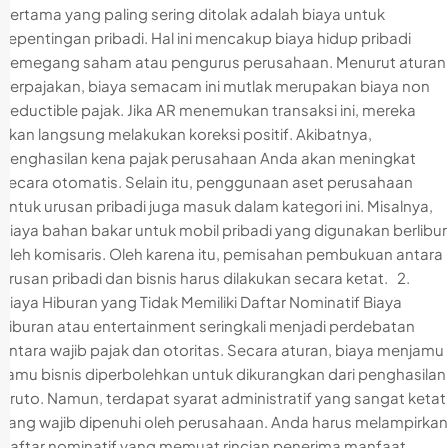
pertama yang paling sering ditolak adalah biaya untuk
kepentingan pribadi. Hal ini mencakup biaya hidup pribadi
pemegang saham atau pengurus perusahaan. Menurut aturan
perpajakan, biaya semacam ini mutlak merupakan biaya non
deductible pajak. Jika AR menemukan transaksi ini, mereka
akan langsung melakukan koreksi positif. Akibatnya,
penghasilan kena pajak perusahaan Anda akan meningkat
secara otomatis. Selain itu, penggunaan aset perusahaan
untuk urusan pribadi juga masuk dalam kategori ini. Misalnya,
biaya bahan bakar untuk mobil pribadi yang digunakan berlibur
oleh komisaris. Oleh karena itu, pemisahan pembukuan antara
urusan pribadi dan bisnis harus dilakukan secara ketat. 2.
Biaya Hiburan yang Tidak Memiliki Daftar Nominatif Biaya
hiburan atau entertainment seringkali menjadi perdebatan
antara wajib pajak dan otoritas. Secara aturan, biaya menjamu
tamu bisnis diperbolehkan untuk dikurangkan dari penghasilan
bruto. Namun, terdapat syarat administratif yang sangat ketat
yang wajib dipenuhi oleh perusahaan. Anda harus melampirkan
daftar nominatif yang memuat rincian penerima manfaat