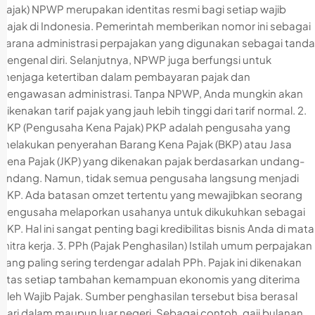
Pajak) NPWP merupakan identitas resmi bagi setiap wajib
pajak di Indonesia. Pemerintah memberikan nomor ini sebagai
sarana administrasi perpajakan yang digunakan sebagai tanda
pengenal diri. Selanjutnya, NPWP juga berfungsi untuk
menjaga ketertiban dalam pembayaran pajak dan
pengawasan administrasi. Tanpa NPWP, Anda mungkin akan
dikenakan tarif pajak yang jauh lebih tinggi dari tarif normal. 2.
PKP (Pengusaha Kena Pajak) PKP adalah pengusaha yang
melakukan penyerahan Barang Kena Pajak (BKP) atau Jasa
Kena Pajak (JKP) yang dikenakan pajak berdasarkan undang-
undang. Namun, tidak semua pengusaha langsung menjadi
PKP. Ada batasan omzet tertentu yang mewajibkan seorang
pengusaha melaporkan usahanya untuk dikukuhkan sebagai
PKP. Hal ini sangat penting bagi kredibilitas bisnis Anda di mata
mitra kerja. 3. PPh (Pajak Penghasilan) Istilah umum perpajakan
yang paling sering terdengar adalah PPh. Pajak ini dikenakan
atas setiap tambahan kemampuan ekonomis yang diterima
oleh Wajib Pajak. Sumber penghasilan tersebut bisa berasal
dari dalam maupun luar negeri. Sebagai contoh, gaji bulanan,