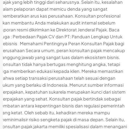
pajak yang lebih tinggi dari seharusnya. Selain itu, kesalahan
dalam pelaporan dapat memicu denda yang sangat
memberatkan arus kas perusahaan. Konsultan profesional
akan membantu Anda melakukan audit internal sebelum
laporan resmi dikirimkan ke Direktorat Jenderal Pajak. Baca
Juga : Perbedaan Pajak CV dan PT: Panduan Lengkap Untuk
Pebisnis Memahami Pentingnya Peran Konsultan Pajak bagi
Perusahaan Secara umum, peran konsultan pajak mencakup
tanggung jawab yang sangat luas dalam ekosistem bisnis.
Konsultan tidak hanya bertugas menghitung angka, tetapi
juga memberikan edukasi kepada klien. Mereka memastikan
bahwa setiap transaksi perusahaan telah sesuai dengan
hukum yang berlaku di Indonesia. Menurut sumber informasi
perpajakan, kepatuhan sukarela merupakan kunci dari sistem
perpajakan yang sehat. Konsultan pajak bertindak sebagai
jembatan antara kepentingan bisnis dan regulasi pemerintah
yang ketat. Oleh sebab itu, kehadiran mereka mampu
meminimalisir risiko sengketa pajak di masa depan. Selain itu,
konsultan pajak jakarta memiliki spesialisasi dalam menangani