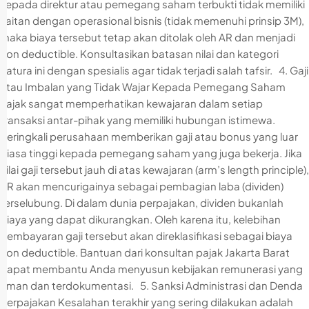
kepada direktur atau pemegang saham terbukti tidak memiliki
kaitan dengan operasional bisnis (tidak memenuhi prinsip 3M),
maka biaya tersebut tetap akan ditolak oleh AR dan menjadi
non deductible. Konsultasikan batasan nilai dan kategori
natura ini dengan spesialis agar tidak terjadi salah tafsir. 4. Gaji
atau Imbalan yang Tidak Wajar Kepada Pemegang Saham
Pajak sangat memperhatikan kewajaran dalam setiap
transaksi antar-pihak yang memiliki hubungan istimewa.
Seringkali perusahaan memberikan gaji atau bonus yang luar
biasa tinggi kepada pemegang saham yang juga bekerja. Jika
nilai gaji tersebut jauh di atas kewajaran (arm’s length principle),
AR akan mencurigainya sebagai pembagian laba (dividen)
terselubung. Di dalam dunia perpajakan, dividen bukanlah
biaya yang dapat dikurangkan. Oleh karena itu, kelebihan
pembayaran gaji tersebut akan direklasifikasi sebagai biaya
non deductible. Bantuan dari konsultan pajak Jakarta Barat
dapat membantu Anda menyusun kebijakan remunerasi yang
aman dan terdokumentasi. 5. Sanksi Administrasi dan Denda
Perpajakan Kesalahan terakhir yang sering dilakukan adalah