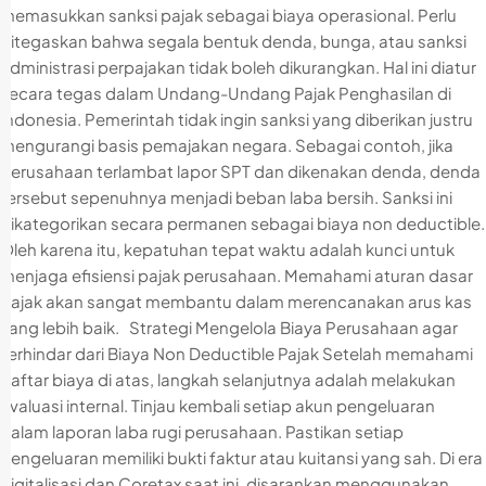
memasukkan sanksi pajak sebagai biaya operasional. Perlu
ditegaskan bahwa segala bentuk denda, bunga, atau sanksi
administrasi perpajakan tidak boleh dikurangkan. Hal ini diatur
secara tegas dalam Undang-Undang Pajak Penghasilan di
Indonesia. Pemerintah tidak ingin sanksi yang diberikan justru
mengurangi basis pemajakan negara. Sebagai contoh, jika
perusahaan terlambat lapor SPT dan dikenakan denda, denda
tersebut sepenuhnya menjadi beban laba bersih. Sanksi ini
dikategorikan secara permanen sebagai biaya non deductible.
Oleh karena itu, kepatuhan tepat waktu adalah kunci untuk
menjaga efisiensi pajak perusahaan. Memahami aturan dasar
pajak akan sangat membantu dalam merencanakan arus kas
yang lebih baik. Strategi Mengelola Biaya Perusahaan agar
Terhindar dari Biaya Non Deductible Pajak Setelah memahami
daftar biaya di atas, langkah selanjutnya adalah melakukan
evaluasi internal. Tinjau kembali setiap akun pengeluaran
dalam laporan laba rugi perusahaan. Pastikan setiap
pengeluaran memiliki bukti faktur atau kuitansi yang sah. Di era
digitalisasi dan Coretax saat ini, disarankan menggunakan