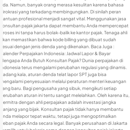
ada. Namun, banyak orang merasa kesulitan karena bahasa
birokrasi yang terkadang membingungkan. Di sinilah peran
bantuan profesional menjadi sangat vital. Menggunakan jasa
konsultan pajak jakarta dapat membantu Anda mempercepat
proses ini tanpa harus bolak-balik ke kantor pajak. Tenaga ahli
akan memastikan bahwa kode billing yang dibuat sudah
sesuai dengan jenis denda yang dikenakan. Baca Juga :
Kalender Perpajakan Indonesia: Jadwal Lapor & Bayar
Mengapa Anda Butuh Konsultan Pajak? Dunia perpajakan di
Indonesia terus mengalami perubahan regulasi yang dinamis.
Kadang kala, aturan denda telat lapor SPT juga bisa
mengalami penyesuaian melalui peraturan menteri keuangan
yang baru. Bagi pengusaha yang sibuk, mengikuti setiap
perubahan aturan ini tentu sangat melelahkan. Oleh karena itu,
bermitra dengan ahli perpajakan adalah investasi jangka
panjang yang bijak. Konsultan pajak tidak hanya membantu
Anda melapor tepat waktu, tetapi juga mengoptimalkan
beban pajak Anda secara legal. Banyak perusahaan di Jakarta
memilih untuk bekerja sama dengan konsultan pajak jakarta