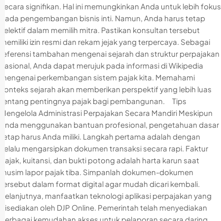
secara signifikan. Hal ini memungkinkan Anda untuk lebih fokus
pada pengembangan bisnis inti. Namun, Anda harus tetap
selektif dalam memilih mitra. Pastikan konsultan tersebut
memiliki izin resmi dan rekam jejak yang terpercaya. Sebagai
referensi tambahan mengenai sejarah dan struktur perpajakan
nasional, Anda dapat merujuk pada informasi di Wikipedia
mengenai perkembangan sistem pajak kita. Memahami
konteks sejarah akan memberikan perspektif yang lebih luas
tentang pentingnya pajak bagi pembangunan. Tips
Mengelola Administrasi Perpajakan Secara Mandiri Meskipun
Anda menggunakan bantuan profesional, pengetahuan dasar
tetap harus Anda miliki. Langkah pertama adalah dengan
selalu mengarsipkan dokumen transaksi secara rapi. Faktur
pajak, kuitansi, dan bukti potong adalah harta karun saat
musim lapor pajak tiba. Simpanlah dokumen-dokumen
tersebut dalam format digital agar mudah dicari kembali.
Selanjutnya, manfaatkan teknologi aplikasi perpajakan yang
disediakan oleh DJP Online. Pemerintah telah menyediakan
berbagai kemudahan akses untuk pelaporan secara daring.