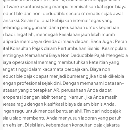
software akuntansi yang mampu memisahkan kategori biaya
deductible dan non-deductible secara otomatis sejak awal
transaksi. Selain itu, buat kebijakan internal tegas yang
melarang penggunaan dana perusahaan untuk keperluan
pribadi. Ingatlah, mencegah kesalahan jauh lebih murah
daripada membayar denda di masa depan. Baca Juga : Peran
Vital Konsultan Pajak dalam Pertumbuhan Bisnis Kesimpulan:
Pentingnya Memahami Biaya Non Deductible Pajak Mengelola
biaya operasional memang membutuhkan ketelitian yang
sangat tinggi dalam kacamata perpajakan. Biaya non
deductible pajak dapat menjadi bumerang jika tidak dikelola
dengan profesional sejak dini. Dengan memahami batasan-
batasan yang ditetapkan AR, perusahaan Anda dapat
beroperasi dengan lebih tenang. Namun, jika Anda masih
merasa ragu dengan klasifikasi biaya dalam bisnis Anda,
jangan ragu untuk mencari bantuan ahli. Tim dari indopajak
selalu siap membantu Anda menyusun laporan yang patuh
dan efisien. Di sisi lain, keberadaan konsultan pajak jakarta