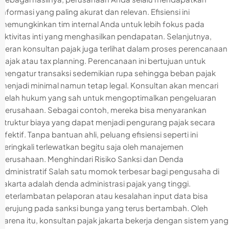
informasi yang paling akurat dan relevan. Efisiensi ini
memungkinkan tim internal Anda untuk lebih fokus pada
aktivitas inti yang menghasilkan pendapatan. Selanjutnya,
peran konsultan pajak juga terlihat dalam proses perencanaan
pajak atau tax planning. Perencanaan ini bertujuan untuk
mengatur transaksi sedemikian rupa sehingga beban pajak
menjadi minimal namun tetap legal. Konsultan akan mencari
celah hukum yang sah untuk mengoptimalkan pengeluaran
perusahaan. Sebagai contoh, mereka bisa menyarankan
struktur biaya yang dapat menjadi pengurang pajak secara
efektif. Tanpa bantuan ahli, peluang efisiensi seperti ini
seringkali terlewatkan begitu saja oleh manajemen
perusahaan. Menghindari Risiko Sanksi dan Denda
Administratif Salah satu momok terbesar bagi pengusaha di
Jakarta adalah denda administrasi pajak yang tinggi.
Keterlambatan pelaporan atau kesalahan input data bisa
berujung pada sanksi bunga yang terus bertambah. Oleh
karena itu, konsultan pajak jakarta bekerja dengan sistem yang