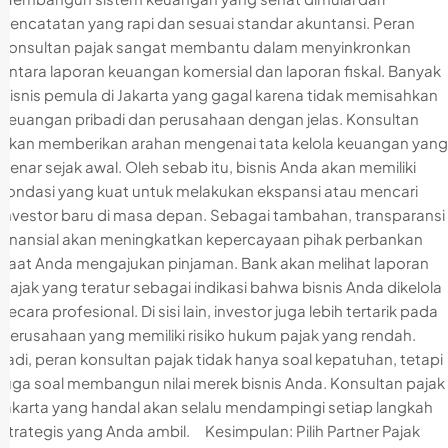
pencatatan yang rapi dan sesuai standar akuntansi. Peran
konsultan pajak sangat membantu dalam menyinkronkan
antara laporan keuangan komersial dan laporan fiskal. Banyak
bisnis pemula di Jakarta yang gagal karena tidak memisahkan
keuangan pribadi dan perusahaan dengan jelas. Konsultan
akan memberikan arahan mengenai tata kelola keuangan yang
benar sejak awal. Oleh sebab itu, bisnis Anda akan memiliki
fondasi yang kuat untuk melakukan ekspansi atau mencari
investor baru di masa depan. Sebagai tambahan, transparansi
finansial akan meningkatkan kepercayaan pihak perbankan
saat Anda mengajukan pinjaman. Bank akan melihat laporan
pajak yang teratur sebagai indikasi bahwa bisnis Anda dikelola
secara profesional. Di sisi lain, investor juga lebih tertarik pada
perusahaan yang memiliki risiko hukum pajak yang rendah.
Jadi, peran konsultan pajak tidak hanya soal kepatuhan, tetapi
juga soal membangun nilai merek bisnis Anda. Konsultan pajak
jakarta yang handal akan selalu mendampingi setiap langkah
strategis yang Anda ambil. Kesimpulan: Pilih Partner Pajak