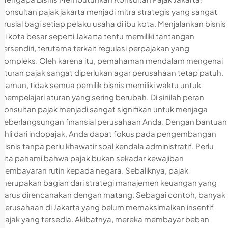
Konsultan pajak jakarta menjadi mitra strategis yang sangat
krusial bagi setiap pelaku usaha di ibu kota. Menjalankan bisnis
di kota besar seperti Jakarta tentu memiliki tantangan
tersendiri, terutama terkait regulasi perpajakan yang
kompleks. Oleh karena itu, pemahaman mendalam mengenai
aturan pajak sangat diperlukan agar perusahaan tetap patuh.
Namun, tidak semua pemilik bisnis memiliki waktu untuk
mempelajari aturan yang sering berubah. Di sinilah peran
konsultan pajak menjadi sangat signifikan untuk menjaga
keberlangsungan finansial perusahaan Anda. Dengan bantuan
ahli dari indopajak, Anda dapat fokus pada pengembangan
bisnis tanpa perlu khawatir soal kendala administratif. Perlu
kita pahami bahwa pajak bukan sekadar kewajiban
pembayaran rutin kepada negara. Sebaliknya, pajak
merupakan bagian dari strategi manajemen keuangan yang
harus direncanakan dengan matang. Sebagai contoh, banyak
perusahaan di Jakarta yang belum memaksimalkan insentif
pajak yang tersedia. Akibatnya, mereka membayar beban