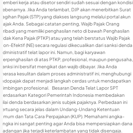
pemberi kerja atau disetor sendiri sudah sesuai dengan kondisi
sebenarnya. Jika Anda terlambat, DJP akan menerbitkan Surat
Tagihan Pajak (STP) yang diakses langsung melalui portal akun
pajak Anda. Sebagai catatan penting, Wajib Pajak Orang
Pribadi yang memiliki penghasilan neto di bawah Penghasilan
Tidak Kena Pajak (PTKP) atau yang telah berstatus Wajib Pajak
Non-Efektif (NE) secara regulasi dikecualikan dari sanksi denda
administratif telat lapor ini. Namun, bagi karyawan
berpenghasilan di atas PTKP, profesional, maupun pengusaha,
sanksi ini bersifat mengikat dan wajib dibayar. Jika Anda
merasa kesulitan dalam proses administratif ini, menghubungi
Indopajak dapat menjadi langkah cerdas untuk mendapatkan
bimbingan profesional. Besaran Denda Telat Lapor SPT
Berdasarkan Kategori Pemerintah Indonesia membedakan
nilai denda berdasarkan jenis subjek pajaknya. Perbedaan ini
tertuang secara jelas dalam Undang-Undang Ketentuan
Umum dan Tata Cara Perpajakan (KUP). Memahami angka-
angka ini sangat penting agar Anda bisa mempersiapkan dana
cadangan jika terjadi keterlambatan yang tidak disengaja.