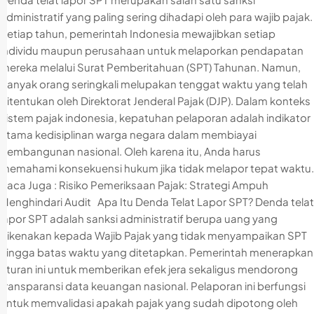
administratif yang paling sering dihadapi oleh para wajib pajak.
Setiap tahun, pemerintah Indonesia mewajibkan setiap
individu maupun perusahaan untuk melaporkan pendapatan
mereka melalui Surat Pemberitahuan (SPT) Tahunan. Namun,
banyak orang seringkali melupakan tenggat waktu yang telah
ditentukan oleh Direktorat Jenderal Pajak (DJP). Dalam konteks
sistem pajak indonesia, kepatuhan pelaporan adalah indikator
utama kedisiplinan warga negara dalam membiayai
pembangunan nasional. Oleh karena itu, Anda harus
memahami konsekuensi hukum jika tidak melapor tepat waktu.
Baca Juga : Risiko Pemeriksaan Pajak: Strategi Ampuh
Menghindari Audit Apa Itu Denda Telat Lapor SPT? Denda telat
lapor SPT adalah sanksi administratif berupa uang yang
dikenakan kepada Wajib Pajak yang tidak menyampaikan SPT
hingga batas waktu yang ditetapkan. Pemerintah menerapkan
aturan ini untuk memberikan efek jera sekaligus mendorong
transparansi data keuangan nasional. Pelaporan ini berfungsi
untuk memvalidasi apakah pajak yang sudah dipotong oleh