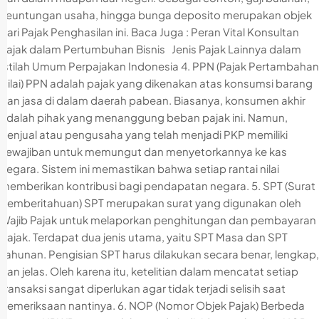
keuntungan usaha, hingga bunga deposito merupakan objek
dari Pajak Penghasilan ini. Baca Juga : Peran Vital Konsultan
Pajak dalam Pertumbuhan Bisnis Jenis Pajak Lainnya dalam
Istilah Umum Perpajakan Indonesia 4. PPN (Pajak Pertambahan
Nilai) PPN adalah pajak yang dikenakan atas konsumsi barang
dan jasa di dalam daerah pabean. Biasanya, konsumen akhir
adalah pihak yang menanggung beban pajak ini. Namun,
penjual atau pengusaha yang telah menjadi PKP memiliki
kewajiban untuk memungut dan menyetorkannya ke kas
negara. Sistem ini memastikan bahwa setiap rantai nilai
memberikan kontribusi bagi pendapatan negara. 5. SPT (Surat
Pemberitahuan) SPT merupakan surat yang digunakan oleh
Wajib Pajak untuk melaporkan penghitungan dan pembayaran
pajak. Terdapat dua jenis utama, yaitu SPT Masa dan SPT
Tahunan. Pengisian SPT harus dilakukan secara benar, lengkap,
dan jelas. Oleh karena itu, ketelitian dalam mencatat setiap
transaksi sangat diperlukan agar tidak terjadi selisih saat
pemeriksaan nantinya. 6. NOP (Nomor Objek Pajak) Berbeda