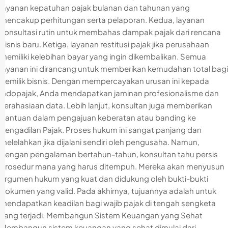
layanan kepatuhan pajak bulanan dan tahunan yang
mencakup perhitungan serta pelaporan. Kedua, layanan
konsultasi rutin untuk membahas dampak pajak dari rencana
bisnis baru. Ketiga, layanan restitusi pajak jika perusahaan
memiliki kelebihan bayar yang ingin dikembalikan. Semua
layanan ini dirancang untuk memberikan kemudahan total bagi
pemilik bisnis. Dengan mempercayakan urusan ini kepada
indopajak, Anda mendapatkan jaminan profesionalisme dan
kerahasiaan data. Lebih lanjut, konsultan juga memberikan
bantuan dalam pengajuan keberatan atau banding ke
Pengadilan Pajak. Proses hukum ini sangat panjang dan
melelahkan jika dijalani sendiri oleh pengusaha. Namun,
dengan pengalaman bertahun-tahun, konsultan tahu persis
prosedur mana yang harus ditempuh. Mereka akan menyusun
argumen hukum yang kuat dan didukung oleh bukti-bukti
dokumen yang valid. Pada akhirnya, tujuannya adalah untuk
mendapatkan keadilan bagi wajib pajak di tengah sengketa
yang terjadi. Membangun Sistem Keuangan yang Sehat
Membangun sistem keuangan yang sehat dimulai dari