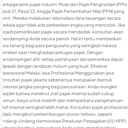
berbagai jenis pajak industri. Mulai dari Pajak Penghasilan (PPh)
Pasal 21, Pasal 23, hingga Pajak Pertambahan Nilai (PPN) yang
rumit. Mereka melakukan rekonsiliasi data keuangan secara
berkala agar tidak ada perbedaan angka yang mencolok. Jika
terjadi pemeriksaan pajak secara mendadak, konsultan akan
mendampingi Anda secara penuh. Hal ini tentu memberikan
rasa tenang bagi para pengusaha yang seringkali merasa
tertekan saat menghadapi petugas pajak. Dengan
pendampingan ahli, setiap pertanyaan dari pemeriksa dapat
dijawab dengan landasan hukum yang kuat. Efisiensi
Operasional Melalui Jasa Profesional Menggunakan jasa
konsultan pajak jakarta sebenarnya merupakan bentuk
investasi jangka panjang bagi perusahaan. Anda mungkin
berpikir bahwa merekrut staf pajak internal sudah cukup.
Namun, biaya untuk melatih dan memperbarui pengetahuan
staf internal seringkali lebih mahal. Konsultan pajak profesional
selalu mengikuti perkembangan aturan terbaru, seperti
Undang-Undang Harmonisasi Peraturan Perpajakan (UU HPP).
Sebagai hasilnya, perusahaan Anda selalu mendapatkan