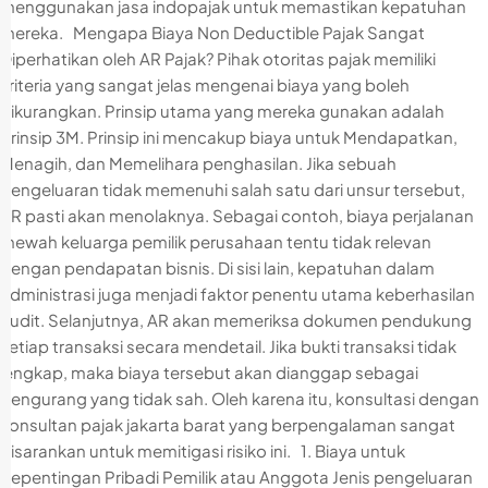
menggunakan jasa indopajak untuk memastikan kepatuhan
mereka. Mengapa Biaya Non Deductible Pajak Sangat
Diperhatikan oleh AR Pajak? Pihak otoritas pajak memiliki
kriteria yang sangat jelas mengenai biaya yang boleh
dikurangkan. Prinsip utama yang mereka gunakan adalah
prinsip 3M. Prinsip ini mencakup biaya untuk Mendapatkan,
Menagih, dan Memelihara penghasilan. Jika sebuah
pengeluaran tidak memenuhi salah satu dari unsur tersebut,
AR pasti akan menolaknya. Sebagai contoh, biaya perjalanan
mewah keluarga pemilik perusahaan tentu tidak relevan
dengan pendapatan bisnis. Di sisi lain, kepatuhan dalam
administrasi juga menjadi faktor penentu utama keberhasilan
audit. Selanjutnya, AR akan memeriksa dokumen pendukung
setiap transaksi secara mendetail. Jika bukti transaksi tidak
lengkap, maka biaya tersebut akan dianggap sebagai
pengurang yang tidak sah. Oleh karena itu, konsultasi dengan
konsultan pajak jakarta barat yang berpengalaman sangat
disarankan untuk memitigasi risiko ini. 1. Biaya untuk
Kepentingan Pribadi Pemilik atau Anggota Jenis pengeluaran