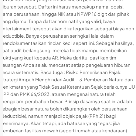
hiburan tersebut. Daftar ini harus mencakup nama, posisi,
nama perusahaan, hingga NIK atau NPWP 16 digit dari pihak
yang dijamu. Tanpa daftar nominatif yang valid, biaya
entertainment tersebut akan dikategorikan sebagai biaya non
deductible. Banyak perusahaan seringkali lalai dalam
mendokumentasikan rincian kecil seperti ini. Sebagai hasilnya,
saat audit berlangsung, mereka tidak mampu memberikan
bukti yang kuat kepada AR. Maka dari itu, pastikan tim
keuangan Anda selalu mencatat setiap pengeluaran hiburan
secara sistematis. Baca Juga : Risiko Pemeriksaan Pajak:
Strategi Ampuh Menghindari Audit 3. Pemberian Natura dan
Kenikmatan yang Tidak Sesuai Ketentuan Sejak berlakunya UU
HPP dan PMK 66/2023, aturan mengenai natura telah
mengalami perubahan besar. Prinsip dasarnya saat ini adalah
sebagian besar natura boleh dikurangkan oleh perusahaan
(deductible), namun menjadi objek pajak (PPh 21) bagi
penerimanya. Akan tetapi, ada batasan yang tegas: jika
pemberian fasilitas mewah (seperti rumah atau kendaraan)