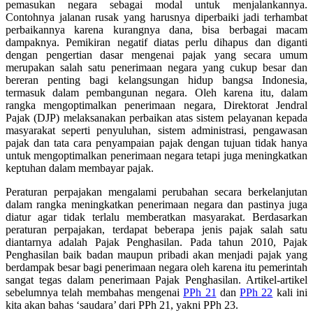
pemasukan negara sebagai modal untuk menjalankannya.
Contohnya jalanan rusak yang harusnya diperbaiki jadi terhambat
perbaikannya karena kurangnya dana, bisa berbagai macam
dampaknya. Pemikiran negatif diatas perlu dihapus dan diganti
dengan pengertian dasar mengenai pajak yang secara umum
merupakan salah satu penerimaan negara yang cukup besar dan
bereran penting bagi kelangsungan hidup bangsa Indonesia,
termasuk dalam pembangunan negara. Oleh karena itu, dalam
rangka mengoptimalkan penerimaan negara, Direktorat Jendral
Pajak (DJP) melaksanakan perbaikan atas sistem pelayanan kepada
masyarakat seperti penyuluhan, sistem administrasi, pengawasan
pajak dan tata cara penyampaian pajak dengan tujuan tidak hanya
untuk mengoptimalkan penerimaan negara tetapi juga meningkatkan
keptuhan dalam membayar pajak.
Peraturan perpajakan mengalami perubahan secara berkelanjutan
dalam rangka meningkatkan penerimaan negara dan pastinya juga
diatur agar tidak terlalu memberatkan masyarakat. Berdasarkan
peraturan perpajakan, terdapat beberapa jenis pajak salah satu
diantarnya adalah Pajak Penghasilan. Pada tahun 2010, Pajak
Penghasilan baik badan maupun pribadi akan menjadi pajak yang
berdampak besar bagi penerimaan negara oleh karena itu pemerintah
sangat tegas dalam penerimaan Pajak Penghasilan. Artikel-artikel
sebelumnya telah membahas mengenai
PPh 21
dan
PPh 22
kali ini
kita akan bahas ‘saudara’ dari PPh 21, yakni PPh 23.