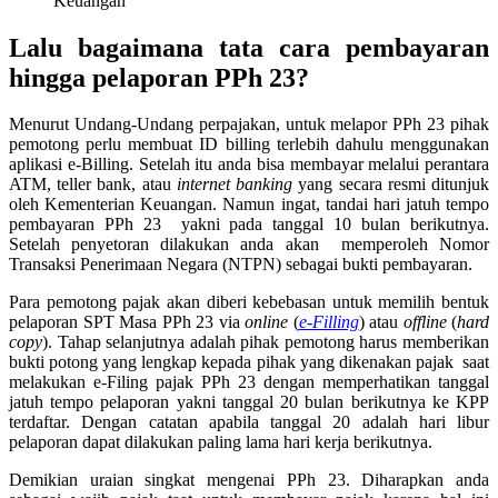
Keuangan
Lalu bagaimana tata cara pembayaran
hingga pelaporan PPh 23?
Menurut Undang-Undang perpajakan, untuk melapor PPh 23 pihak
pemotong perlu membuat ID billing terlebih dahulu menggunakan
aplikasi e-Billing. Setelah itu anda bisa membayar melalui perantara
ATM, teller bank, atau
internet banking
yang secara resmi ditunjuk
oleh Kementerian Keuangan. Namun ingat, tandai hari jatuh tempo
pembayaran PPh 23 yakni pada tanggal 10 bulan berikutnya.
Setelah penyetoran dilakukan anda akan memperoleh Nomor
Transaksi Penerimaan Negara (NTPN) sebagai bukti pembayaran.
Para pemotong pajak akan diberi kebebasan untuk memilih bentuk
pelaporan SPT Masa PPh 23 via
online
(
e-Filling
) atau
offline
(
hard
copy
). Tahap selanjutnya adalah pihak pemotong harus memberikan
bukti potong yang lengkap kepada pihak yang dikenakan pajak saat
melakukan e-Filing pajak PPh 23 dengan memperhatikan tanggal
jatuh tempo pelaporan yakni tanggal 20 bulan berikutnya ke KPP
terdaftar. Dengan catatan apabila tanggal 20 adalah hari libur
pelaporan dapat dilakukan paling lama hari kerja berikutnya.
Demikian uraian singkat mengenai PPh 23. Diharapkan anda