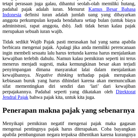
tetapi perasaan juga galau, dihantui seolah-olah memiliki hutang,
padahal pajak adalah iuran. Menurut
Kamus Besar Bahasa
Indonesia
definisi iuran adalah jumlah uang yang dibayarkan
anggota perkumpulan kepada bendahara setiap bulan (untuk biaya
administrasi, rapat anggota, dsb). Jadi tidak heran kalau pajak
merupakan sebuah iuran wajib.
Tidak sedikit Wajib Pajak pasti merasakan hal yang sama apabila
berbicara mengenai pajak. Apalagi jika anda memiliki perencanaan
ingin membeli sesuatu lalu harus tertunda karena harus menjalankan
kewajiban terlebih dahulu. Namun kalau pemikiran seperti ini terus
menerus menjadi sugesti, maka kemungkinan besar akan terjadi
penyimpangan dimana masyarakat lalai dalam menjalankan
kewajibannya.
Negative thinking
terhadap pajak merupakan
kebiasaan buruk yang harus dihindari karena akan memunculkan
sifat mementingkan diri sendiri dan ‘lari’ dari kewajiban
perpajakannya. Padahal seperti yang dikatakan oleh
Direktorat
Jendral Pajak
bahwa pajak kita, untuk kita juga.
Penerapan makna pajak yang sebenarnya
Menyikapi pemikiran negatif mengenai pajak maka gagasan
mengenai pentingnya pajak harus diterapakan. Coba bayangkan
apabila pembangunan negara terpaksa dihentikan karena kurangnya