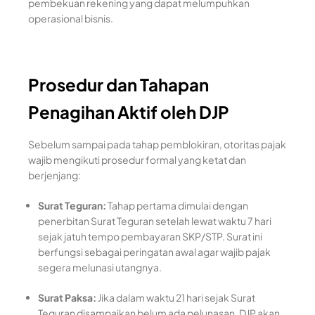
pembekuan rekening yang dapat melumpuhkan
operasional bisnis.
Prosedur dan Tahapan
Penagihan Aktif oleh DJP
Sebelum sampai pada tahap pemblokiran, otoritas pajak
wajib mengikuti prosedur formal yang ketat dan
berjenjang:
Surat Teguran:
Tahap pertama dimulai dengan
penerbitan Surat Teguran setelah lewat waktu 7 hari
sejak jatuh tempo pembayaran SKP/STP. Surat ini
berfungsi sebagai peringatan awal agar wajib pajak
segera melunasi utangnya.
Surat Paksa:
Jika dalam waktu 21 hari sejak Surat
Teguran disampaikan belum ada pelunasan, DJP akan