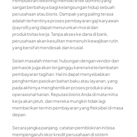
Pemblokiran rekening memiliki efek domino yang
sangat berbahaya bagi kelangsungan hidup sebuah
perusahaan atau bisnis. Dampak yang paling terasa
adalah terhentinya proses pembayaran gaji karyawan
(payroll) yang dapat menurunkan moral dan
produktivitas kerja. Tanpa akses ke dana di bank,
perusahaan akan kesulitan memenuhi kewajiban rutin
yang bersifat mendesak dan krusial.
Selain masalah internal, hubungan dengan vendor dan
pemasok juga akan terganggu karena keterlambatan
pembayaran tagihan. Hal ini dapat menyebabkan
penghentian pasokan bahan baku atau layanan, yang
pada akhirnya menghentikan proses produksi atau
operasional harian. Reputasi bisnis Anda di mata mitra
kerja akan jatuh, dan mereka mungkin tidak lagi
memberikan termin pembayaran yang fleksibel di masa
depan.
Secara jangka panjang, catatan pemblokiran ini bisa
mempengaruhi skor kredit perusahaan di sistem