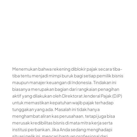
Menemukan bahwa rekening diblokir pajak secara tiba-
tiba tentu menjadi mimpi buruk bagi setiap pemilik bisnis
maupun manajer keuangan di Indonesia. Tindakan ini
biasanya merupakan bagian dari rangkaian penagihan
aktif yang dilakukan oleh Direktorat Jenderal Pajak (DJP)
untuk memastikan kepatuhan wajib pajak terhadap
tunggakan yang ada. Masalah ini tidak hanya
menghambat aliran kas perusahaan, tetapi juga bisa
merusak kredibilitas bisnis di mata mitra kerja serta
institusi perbankan. Jika Anda sedang menghadapi
situasi pelik ini, mencari bantuan profesional dari