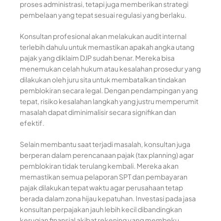
proses administrasi, tetapi juga memberikan strategi
pembelaan yang tepat sesuai regulasi yang berlaku.
Konsultan profesional akan melakukan audit internal
terlebih dahulu untuk memastikan apakah angka utang
pajak yang diklaim DJP sudah benar. Mereka bisa
menemukan celah hukum atau kesalahan prosedur yang
dilakukan oleh juru sita untuk membatalkan tindakan
pemblokiran secara legal. Dengan pendampingan yang
tepat, risiko kesalahan langkah yang justru memperumit
masalah dapat diminimalisir secara signifikan dan
efektif.
Selain membantu saat terjadi masalah, konsultan juga
berperan dalam perencanaan pajak (tax planning) agar
pemblokiran tidak terulang kembali. Mereka akan
memastikan semua pelaporan SPT dan pembayaran
pajak dilakukan tepat waktu agar perusahaan tetap
berada dalam zona hijau kepatuhan. Investasi pada jasa
konsultan perpajakan jauh lebih kecil dibandingkan
kerugian finansial akibat rekening yang membeku