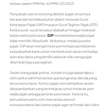
terbaru dalam PMK No. 61/PMK.03/2023.
Penyebab utama rekening diblokir pajak umumnya
berasal dari ketidakpatuhan dalam melunasi Surat
Ketetapan Pajak (SKP) maupun Surat Tagihan Pajak (STP).
Ketika surat-surat tersebut diabaikan hingga melewati
batas waktu pelunasan,
DJP
menilai bahwa wajib pajak
tidak memiliki itikad baik. Akibatnya, melalui jurusita
pajak, DJP akan mengirimkan permintaan pemblokiran
kepada pihak bank untuk membekukan akses terhadap
aset atau dana yang dimiliki sebesar nilai utang pajak
ditambah biaya penagihan.
Selain utang pajak pokok, kondisi ini juga dapat dipicu
oleh sanksi administrasi berupa bunga atau denda yang
terus menumpuk. Kantor pajak memanfaatkan akses
data perbankan yang terintegrasi untuk melacak aset
wajib pajak sebagai jaminan pelunasan. Karena itu,
perusahaan perlu rutin memantau seluruh
korespondensi dari kantor pajak agar terhindar dari risiko