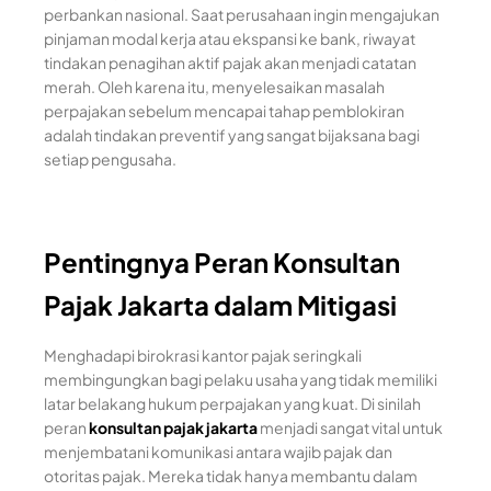
perbankan nasional. Saat perusahaan ingin mengajukan
pinjaman modal kerja atau ekspansi ke bank, riwayat
tindakan penagihan aktif pajak akan menjadi catatan
merah. Oleh karena itu, menyelesaikan masalah
perpajakan sebelum mencapai tahap pemblokiran
adalah tindakan preventif yang sangat bijaksana bagi
setiap pengusaha.
Pentingnya Peran Konsultan
Pajak Jakarta dalam Mitigasi
Menghadapi birokrasi kantor pajak seringkali
membingungkan bagi pelaku usaha yang tidak memiliki
latar belakang hukum perpajakan yang kuat. Di sinilah
peran
konsultan pajak jakarta
menjadi sangat vital untuk
menjembatani komunikasi antara wajib pajak dan
otoritas pajak. Mereka tidak hanya membantu dalam