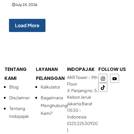
July 24, 2026
Load More
TENTANG
LAYANAN
INDOPAJAK
FOLLOW US
AKR Tower – 9th
KAMI
PELANGGAN
Floor
Blog
Kalkulator
Jl. Panjang no. 5,
Kebon Jeruk
Disclaimer
Bagaimana
Jakarta Barat
Menghubungi
Tentang
11530 –
Kami?
Indopajak
Indonesia
(021) 22530920
|