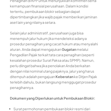
Penagihan di KPP untuk menunjukkan komitmen serta
kemampuan finansial perusahaan. Dalam kondisi
tertentu, pembukaan blokir sebagian dapat
dipertimbangkan jika wajib pajak memberikan jaminan
aset lain yang nilainya setara.
Selain jalur administratif, perusahaan juga bisa
menempuh jalur hukum jika mendeteksi adanya
prosedur penagihan yang cacat hukum atau menyalahi
aturan. Anda dapat mengajukan
Gugatan
melalui
Pengadilan Pajak terkait tata cara penagihan (seperti
kesalahan prosedur Surat Paksa atau SPMP). Namun,
perlu diingat bahwa jika penolakan Anda berkaitan
dengan nilai nominal utang pajaknya, jalur yang harus
ditempuh adalah pengajuan
Keberatan
ke Ditjen Pajak
terlebih dahulu, bukan langsung menggugat prosedur
penagihannya.
Dokumen yang Diperlukan untuk Pembukaan Blokir:
Surat permohonan pembukaan blokir resmi dari