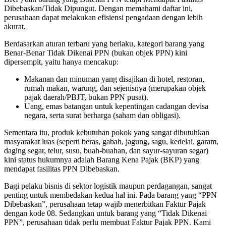
Dibebaskan/Tidak Dipungut. Dengan memahami daftar ini,
perusahaan dapat melakukan efisiensi pengadaan dengan lebih
akurat.
Berdasarkan aturan terbaru yang berlaku, kategori barang yang
Benar-Benar Tidak Dikenai PPN (bukan objek PPN) kini
dipersempit, yaitu hanya mencakup:
Makanan dan minuman yang disajikan di hotel, restoran,
rumah makan, warung, dan sejenisnya (merupakan objek
pajak daerah/PBJT, bukan PPN pusat).
Uang, emas batangan untuk kepentingan cadangan devisa
negara, serta surat berharga (saham dan obligasi).
Sementara itu, produk kebutuhan pokok yang sangat dibutuhkan
masyarakat luas (seperti beras, gabah, jagung, sagu, kedelai, garam,
daging segar, telur, susu, buah-buahan, dan sayur-sayuran segar)
kini status hukumnya adalah Barang Kena Pajak (BKP) yang
mendapat fasilitas PPN Dibebaskan.
Bagi pelaku bisnis di sektor logistik maupun perdagangan, sangat
penting untuk membedakan kedua hal ini. Pada barang yang “PPN
Dibebaskan”, perusahaan tetap wajib menerbitkan Faktur Pajak
dengan kode 08. Sedangkan untuk barang yang “Tidak Dikenai
PPN”, perusahaan tidak perlu membuat Faktur Pajak PPN. Kami