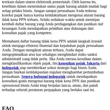
terekam dalam sistem elektronik pemerintah. Oleh karena itu,
ketelitian dalam menentukan status pajak barang adalah mutlak bagi
setiap pelaku bisnis. Jangan sampai perusahaan Anda terkena
koreksi pajak hanya karena ketidaktahuan mengenai aturan barang
tidak kena PPN terbaru. Selalu sediakan waktu untuk meninjau
kembali daftar barang yang Anda perdagangkan dan pastikan staf
keuangan Anda mendapatkan pelatihan atau dukungan dari
konsultan pajak yang kompeten.
Memahami daftar barang tidak kena PPN adalah langkah krusial
untuk menjaga efisiensi finansial dan kepatuhan pajak perusahaan
Anda. Dengan mengikuti aturan terbaru, Anda dapat
mengoptimalkan arus kas sekaligus menghindari risiko sanksi
administratif yang tidak perlu. Jika Anda merasa kesulitan dalam
mengklasifikasikan objek pajak, tim
konsultan pajak Jakarta
dari
indopajak
siap memberikan solusi strategis bagi bisnis Anda.
Jangan biarkan ketidakpastian regulasi menghambat pertumbuhan
perusahaan.
Segera hubungi indopajak
untuk mendapatkan
konsultasi gratis mengenai barang tidak kena PPN dan pastikan
operasional bisnis Anda tetap berjalan lancar, aman, dan patuh
terhadap seluruh peraturan perpajakan yang berlaku saat ini.
FAQ