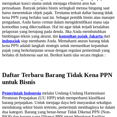
merupakan kunci utama untuk menjaga efisiensi arus kas
perusahaan. Banyak pelaku bisnis seringkali merasa bingung saat
harus menentukan objek pajak. Terutama terkait daftar barang tidak
kena PPN yang berlaku saat ini. Sebagai pemilik bisnis atau manajer
pengadaan, Anda harus cermat dalam mengidentifikasi mana saja
komoditas yang dikecualikan. Hal ini agar tidak terjadi kesalahan
pelaporan yang berujung pada denda. Jika Anda membutuhkan
bimbingan teknis yang akurat, tim
konsultan pajak Jakarta
dari
indopajak
siap membantu Anda. Memahami aturan barang tidak
kena PPN adalah langkah strategis untuk memastikan kepatuhan
pajak yang berkelanjutan sesuai dengan regulasi pemerintah yang
berlaku di Indonesia saat ini. Berikut kami ulas secara ringkas :
Daftar Terbaru Barang Tidak Kena PPN
untuk Bisnis
Pemerintah Indonesia
melalui Undang-Undang Harmonisasi
Peraturan Perpajakan (UU HPP) telah memperbarui klasifikasi
barang perpajakan. Untuk menjaga daya beli masyarakat sekaligus
mendukung sektor bisnis tertentu, pemerintah membaginya ke dalam
dua kategori. Barang yang benar-benar Tidak Dikenai PPN (Non-
BKP) dan barang yang Dikenai PPN tetapi Mendapat Fasilitas