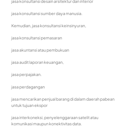
jasa konsultansi desain arsitektur dan interior
jasa konsultansi sumber daya manusia.
Kemudian, jasa konsultansi keinsinyuran,
jasa konsultansi pemasaran
jasa akuntansi atau pembukuan
jasa audit laporan keuangan,
jasa perpajakan.
jasa perdagangan
jasa mencarikan penjual barang di dalam daerah pabean
untuk tujuan ekspor
jasa interkoneksi, penyelenggaraan satelit atau
komunikasi maupun konektivitas data.