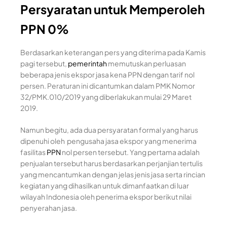
Persyaratan untuk Memperoleh
PPN 0%
Berdasarkan keterangan pers yang diterima pada Kamis
pagi tersebut,
pemerintah
memutuskan perluasan
beberapa jenis ekspor jasa kena PPN dengan tarif nol
persen. Peraturan ini dicantumkan dalam PMK Nomor
32/PMK.010/2019 yang diberlakukan mulai 29 Maret
2019.
Namun begitu, ada dua persyaratan formal yang harus
dipenuhi oleh pengusaha jasa ekspor yang menerima
fasilitas
PPN
nol persen tersebut. Yang pertama adalah
penjualan tersebut harus berdasarkan perjanjian tertulis
yang mencantumkan dengan jelas jenis jasa serta rincian
kegiatan yang dihasilkan untuk dimanfaatkan di luar
wilayah Indonesia oleh penerima ekspor berikut nilai
penyerahan jasa.