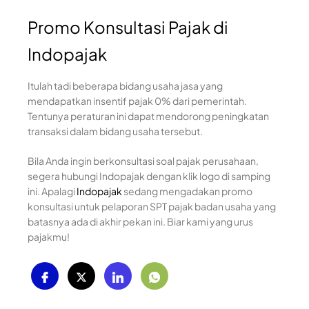
Promo Konsultasi Pajak di
Indopajak
Itulah tadi beberapa bidang usaha jasa yang
mendapatkan insentif pajak 0% dari pemerintah.
Tentunya peraturan ini dapat mendorong peningkatan
transaksi dalam bidang usaha tersebut.
Bila Anda ingin berkonsultasi soal pajak perusahaan,
segera hubungi Indopajak dengan klik logo di samping
ini. Apalagi
Indopajak
sedang mengadakan promo
konsultasi untuk pelaporan SPT pajak badan usaha yang
batasnya ada di akhir pekan ini. Biar kami yang urus
pajakmu!