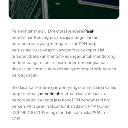
Pemerintah melalui Direktorat Jenderal
Pajak
Kementrian Keuangan baru saja mengeluarkan
peraturan baru yang menggratiskan PPN bagi
perusahaan jasa ekspor yang berbasis ekspor. Hal
tersebut dilakukan menteri keuangan untuk mendorong
perkembangan industri jasa modern, meningkatkan
daya saing, termasuk ke depannya memperbaiki neraca
perdagangan.
Berdasarkan keterangan pers yang diterima pada Kamis
pagi tersebut,
pemerintah
memutuskan perluasan
beberapa jenis ekspor jasa kena PPN dengan tarif nol
persen. Peraturan ini dicantumkan dalam PMK Nomor
32/PMK.010/2019 yang diberlakukan mulai 29 Maret
2019.