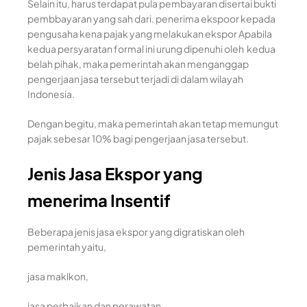
Selain itu, harus terdapat pula pembayaran disertai bukti
pembbayaran yang sah dari. penerima ekspoor kepada
pengusaha kena pajak yang melakukan ekspor Apabila
kedua persyaratan formal ini urung dipenuhi oleh kedua
belah pihak, maka pemerintah akan menganggap
pengerjaan jasa tersebut terjadi di dalam wilayah
Indonesia.
Dengan begitu, maka pemerintah akan tetap memungut
pajak sebesar 10% bagi pengerjaan jasa tersebut.
Jenis Jasa Ekspor yang
menerima Insentif
Beberapa jenis jasa ekspor yang digratiskan oleh
pemerintah yaitu,
jasa maklkon,
jasa perbaikan dan perawatan