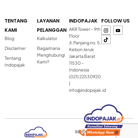
TENTANG
LAYANAN
INDOPAJAK
FOLLOW US
AKR Tower – 9th
KAMI
PELANGGAN
Floor
Blog
Kalkulator
Jl. Panjang no. 5,
Disclaimer
Bagaimana
Kebon Jeruk
Menghubungi
Jakarta Barat
Tentang
Kami?
11530 –
Indopajak
Indonesia
(021) 22530920
|
info@indopajak.id
INDOPAJAK © Copyright