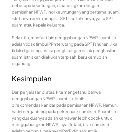
beberapa keuntungan, dibandingkan dengan
pemisahan NPWP, lho! keuntungan yang pertama, suami
istri hanya perlu mengisi 1 SPT tiap tahunnya, yaitu SPT
suami atau kepala keluarga.
Selain itu, manfaat lain penggabungan NPWP suami istri
adalah tidak timbul PPh terutang pada SPT Tahunan. Jika
tidak digabung, maka penghitungan pajak penghasilan
suami istri akan dilakukan terpisah, baru kemudian
digabung.
Kesimpulan
Dari penjelasan di atas, kita mengetahui bahwa
penggabungan NPWP suami istri lebih
direkomendasikan daripada pemisahan NPWP. Namun,
hal ini bergantung pada pekerjaan suami istri. Suami istri
yang dua duanya adalah karyawan lebih cocok untuk
menggabungkan NPWP-nya. Tetapi, bila suami istri
adalah pebisnis, baiknya NPWP dipisah untuk