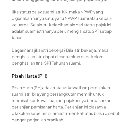
Jika status pajak suami istri KK, maka NPWP yang
digunakan hanya satu, yaitu NPWP suami atau kepala
keluarga. Selain itu, kelebihan lain dari status pajak ini
adalah suami istri hanya perlu mengisi satu SPT setiap
tahun.
Bagaimana jika istri bekerja? Bila istri bekerja, maka
penghasilan istri dapat dicantumkan pada kolom
penghasilan final SPT Tahunan suami.
Pisah Harta (PH)
Pisah Harta (PH) adalah status kewajiban perpajakan
suami istri, bila yang bersangkutan memilih untuk
memisahkan kewajiban perpajakannya berdasarkan
perjanjian pemisahan harta. Perjanjian ini biasanya
dilakukan sebelum suami istri menikah atau biasa disebut
dengan perjanjian pranikah.