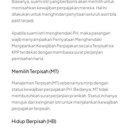
Biasanya, suami istri yang berbisnis akan memilih untuk
memisahkan kewajiban perpajakan mereka. Hal ini
dilakukan untuk menghindari penyitaan seluruh aset bila
pailit terjadi.
Apabila suami istri menghendaki PH, maka pasangan
wajib menyampaikan Pernyataan Menghendaki
Menjalankan Kewajiban Perpajakan secara Terpisah ke
KPP terdekat dengan membawa surat perjanjian
pemisahan harta.
Memilih Terpisah (MT)
Manajemen Terpisah (MT) sebenarnya mirip dengan
status kewajiban perpajakan PH. Bedanya, MT tidak
membutuhkan surat perjanjian pranikah. Status ini hanya
merujuk dari keinginan istri untuk menjalankan kewajiban
perpajakan terpisah.
Hidup Berpisah (HB)