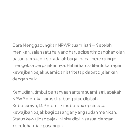
Cara Menggabungkan NPWP suami istri — Setelah
menikah, salah satu hal yang harus dipertimbangkan oleh
pasangan suami istri adalah bagaimana mereka ingin
mengelola perpajakannya. Hal ini harus ditentukan agar
kewajiban pajak suami dan istri tetap dapat dijalankan
dengan baik.
Kemudian, timbul pertanyaan antara suami istri, apakah
NPWP mereka harus digabung atau dipisah.
Sebenarnya, DJP memiliki beberapa opsi status
kewajiban pajak bagi pasangan yang sudah menikah.
Status kewajiban pajak ini bisa dipilih sesuai dengan
kebutuhan tiap pasangan.