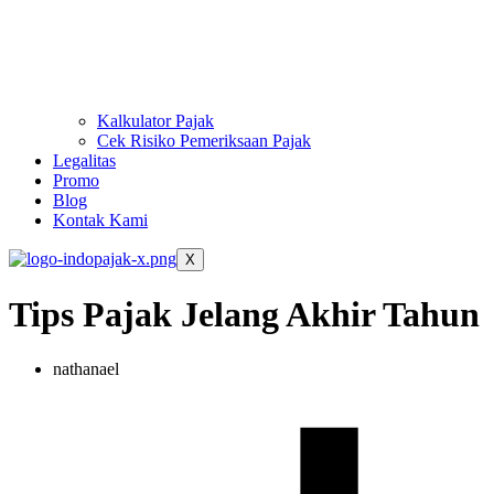
Kalkulator Pajak
Cek Risiko Pemeriksaan Pajak
Legalitas
Promo
Blog
Kontak Kami
X
Tips Pajak Jelang Akhir Tahun
nathanael