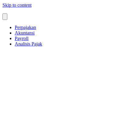
Skip to content
Perpajakan
Akuntansi
Payroll
Analisis Pajak