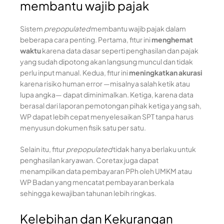
membantu wajib pajak
Sistem
prepopulated
membantu wajib pajak dalam
beberapa cara penting. Pertama, fitur ini
menghemat
waktu
karena data dasar seperti penghasilan dan pajak
yang sudah dipotong akan langsung muncul dan tidak
perlu input manual. Kedua, fitur ini
meningkatkan akurasi
karena risiko human error —misalnya salah ketik atau
lupa angka— dapat diminimalkan. Ketiga, karena data
berasal dari laporan pemotongan pihak ketiga yang sah,
WP dapat lebih cepat menyelesaikan SPT tanpa harus
menyusun dokumen fisik satu per satu.
Selain itu, fitur
prepopulated
tidak hanya berlaku untuk
penghasilan karyawan. Coretax juga dapat
menampilkan data pembayaran PPh oleh UMKM atau
WP Badan yang mencatat pembayaran berkala
sehingga kewajiban tahunan lebih ringkas.
Kelebihan dan Kekurangan