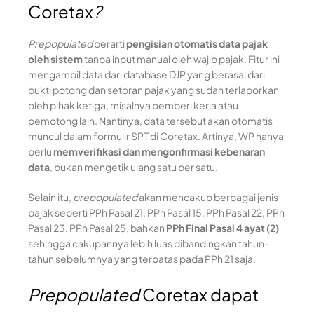
Coretax
?
Prepopulated
berarti
pengisian otomatis data pajak
oleh sistem
tanpa input manual oleh wajib pajak. Fitur ini
mengambil data dari database DJP yang berasal dari
bukti potong dan setoran pajak yang sudah terlaporkan
oleh pihak ketiga, misalnya pemberi kerja atau
pemotong lain. Nantinya, data tersebut akan otomatis
muncul dalam formulir SPT di Coretax. Artinya, WP hanya
perlu
memverifikasi dan mengonfirmasi kebenaran
data
, bukan mengetik ulang satu per satu.
Selain itu,
prepopulated
akan mencakup berbagai jenis
pajak seperti PPh Pasal 21, PPh Pasal 15, PPh Pasal 22, PPh
Pasal 23, PPh Pasal 25, bahkan
PPh Final Pasal 4 ayat (2)
sehingga cakupannya lebih luas dibandingkan tahun-
tahun sebelumnya yang terbatas pada PPh 21 saja.
Prepopulated
Coretax dapat