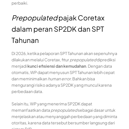
perbaiki.
Prepopulated
pajak Coretax
dalam peran SP2DK dan SPT
Tahunan
Di 2026, ketika pelaporan SPT Tahunan akan sepenuhnya
dilakukan melalui Coretax, fitur
prepopulated
diprediksi
menjadi
kunci efisiensi dan kemudahan
. Dengan data
otomatis, WP dapat menyusun SPT Tahunan lebih cepat
dan meminimalkan
human error.
Bahkan bisa
mengurangi risiko adanya SP2DK yang muncul karena
perbedaan data.
Selain itu, WP yang menerima SP2DK dapat
memanfaatkan data
prepopulated
sebagai dasar untuk
menjelaskan atau menyanggah perbedaan yang diminta
otoritas, karena data tersebut bersumber langsung dari
sistem DJP.