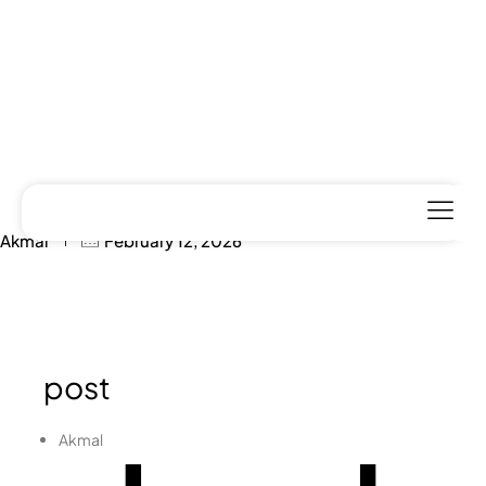
post
Akmal
February 12, 2026
post
Akmal