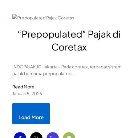
“Prepopulated” Pajak di
Coretax
INDOPAJAK.ID, Jakarta – Pada coretax, terdapat sistem
pajak bernama prepopulated….
Read More
Januari 5, 2026
Load More