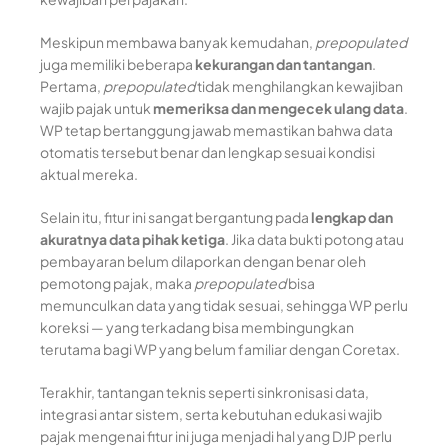
Meskipun membawa banyak kemudahan,
prepopulated
juga memiliki beberapa
kekurangan dan tantangan
.
Pertama,
prepopulated
tidak menghilangkan kewajiban
wajib pajak untuk
memeriksa dan mengecek ulang data
.
WP tetap bertanggung jawab memastikan bahwa data
otomatis tersebut benar dan lengkap sesuai kondisi
aktual mereka.
Selain itu, fitur ini sangat bergantung pada
lengkap dan
akuratnya data pihak ketiga
. Jika data bukti potong atau
pembayaran belum dilaporkan dengan benar oleh
pemotong pajak, maka
prepopulated
bisa
memunculkan data yang tidak sesuai, sehingga WP perlu
koreksi — yang terkadang bisa membingungkan
terutama bagi WP yang belum familiar dengan Coretax.
Terakhir, tantangan teknis seperti sinkronisasi data,
integrasi antar sistem, serta kebutuhan edukasi wajib
pajak mengenai fitur ini juga menjadi hal yang DJP perlu