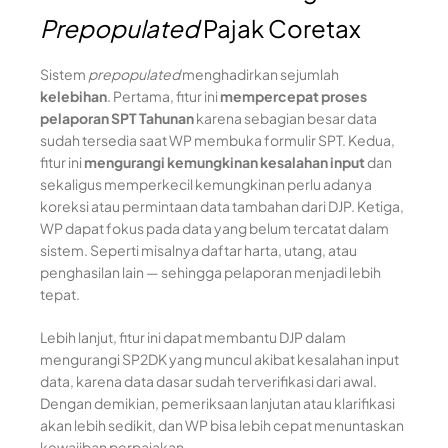
Prepopulated
Pajak Coretax
Sistem
prepopulated
menghadirkan sejumlah
kelebihan
. Pertama, fitur ini
mempercepat proses
pelaporan SPT Tahunan
karena sebagian besar data
sudah tersedia saat WP membuka formulir SPT. Kedua,
fitur ini
mengurangi kemungkinan kesalahan input
dan
sekaligus memperkecil kemungkinan perlu adanya
koreksi atau permintaan data tambahan dari DJP. Ketiga,
WP dapat fokus pada data yang belum tercatat dalam
sistem. Seperti misalnya daftar harta, utang, atau
penghasilan lain — sehingga pelaporan menjadi lebih
tepat.
Lebih lanjut, fitur ini dapat membantu DJP dalam
mengurangi SP2DK yang muncul akibat kesalahan input
data, karena data dasar sudah terverifikasi dari awal.
Dengan demikian, pemeriksaan lanjutan atau klarifikasi
akan lebih sedikit, dan WP bisa lebih cepat menuntaskan
kewajiban perpajakan.