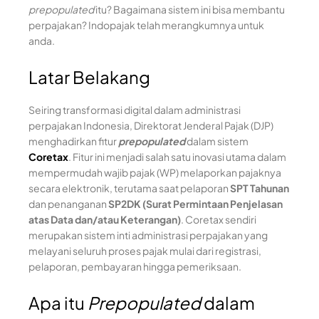
prepopulated
itu? Bagaimana sistem ini bisa membantu
perpajakan? Indopajak telah merangkumnya untuk
anda.
Latar Belakang
Seiring transformasi digital dalam administrasi
perpajakan Indonesia, Direktorat Jenderal Pajak (DJP)
menghadirkan fitur
prepopulated
dalam sistem
Coretax
. Fitur ini menjadi salah satu inovasi utama dalam
mempermudah wajib pajak (WP) melaporkan pajaknya
secara elektronik, terutama saat pelaporan
SPT Tahunan
dan penanganan
SP2DK (Surat Permintaan Penjelasan
atas Data dan/atau Keterangan)
. Coretax sendiri
merupakan sistem inti administrasi perpajakan yang
melayani seluruh proses pajak mulai dari registrasi,
pelaporan, pembayaran hingga pemeriksaan.
Apa itu
Prepopulated
dalam